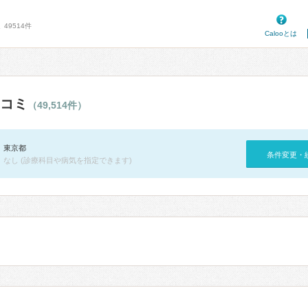
49514件
Calooとは
コミ
（49,514件）
東京都
条件変更・
なし (診療科目や病気を指定できます)