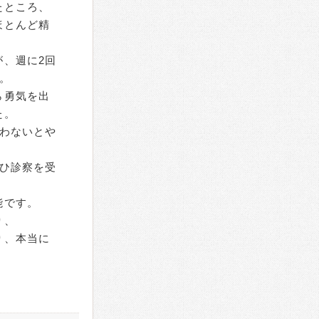
たところ、
ほとんど精
、週に2回
。
ら勇気を出
た。
わないとや
ひ診察を受
能です。
り、
り、本当に