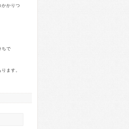
のかかりつ
。
持ちで
あります。