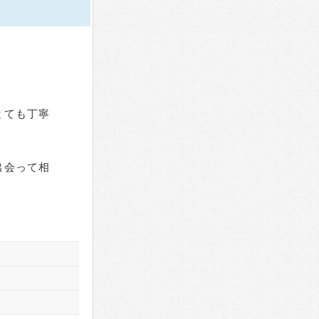
とても丁寧
。
出会って相