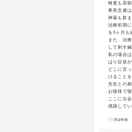
検査も高
希死念慮
神薬も飲
治療初期に
を3ヶ月も
また、治
して刺す
私の場合は
はり症状
どこに言っ
けること
先生との
お陰様で
ここに出
感謝して
受診時期： 