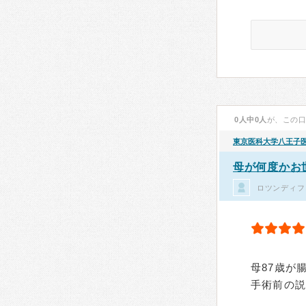
0人中0人
が、この
東京医科大学八王子
母が何度かお
ロツンディフ
母87歳が
手術前の