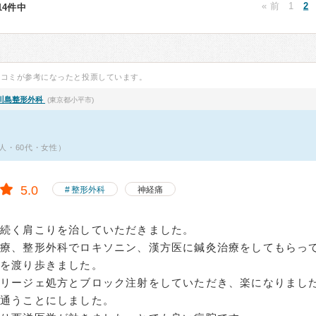
« 前
1
2
514件中
口コミが参考になったと投票しています。
川島整形外科
(東京都小平市)
人・60代・女性）
5.0
整形外科
神経痛
上続く肩こりを治していただきました。
治療、整形外科でロキソニン、漢方医に鍼灸治療をしてもらっ
院を渡り歩きました。
タリージェ処方とブロック注射をしていただき、楽になりまし
通うことにしました。