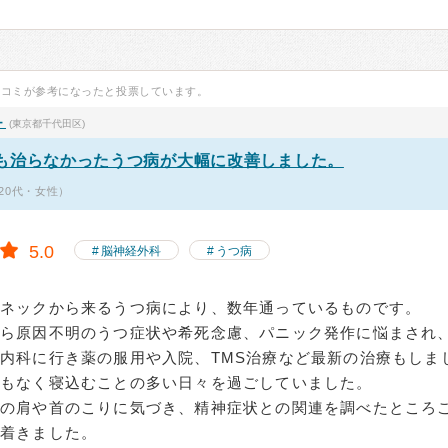
口コミが参考になったと投票しています。
ー
(東京都千代田区)
も治らなかったうつ病が大幅に改善しました。
20代・女性）
5.0
脳神経外科
うつ病
トネックから来るうつ病により、数年通っているものです。
から原因不明のうつ症状や希死念慮、パニック発作に悩まされ
内科に行き薬の服用や入院、TMS治療など最新の治療もしま
ともなく寝込むことの多い日々を過ごしていました。
身の肩や首のこりに気づき、精神症状との関連を調べたところ
り着きました。