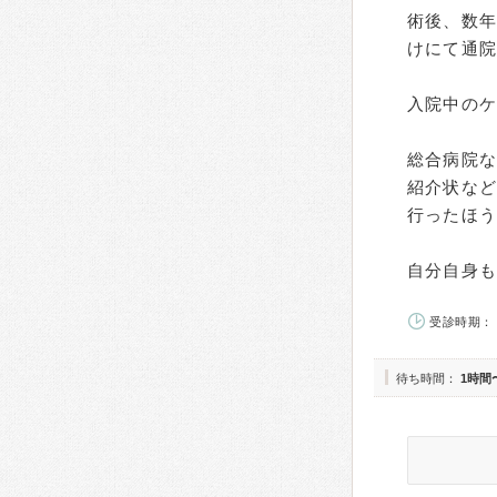
術後、数
けにて通
入院中の
総合病院
紹介状な
行ったほ
自分自身
受診時期： 
待ち時間：
1時間