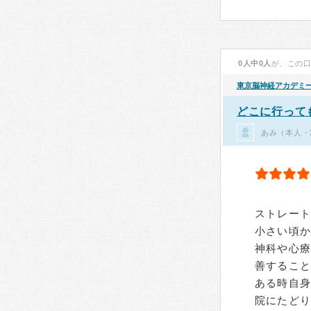
0人中0人
が、この
東京脳神経アカデミ
どこに行って
あみ（本人・
ストレー
小さい頃
神科や心療
善するこ
ある時自
院にたど