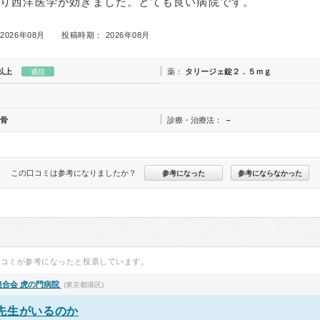
より西洋医学が効きました。とても良い病院です。
2026年08月
投稿時期： 2026年08月
以上
薬：
タリージェ錠２．５ｍｇ
通院
骨
診療・治療法：
－
この口コミは参考になりましたか？
参考になった
参考にならなかった
口コミが参考になったと投票しています。
連合会 虎の門病院
(東京都港区)
先生がいるのか