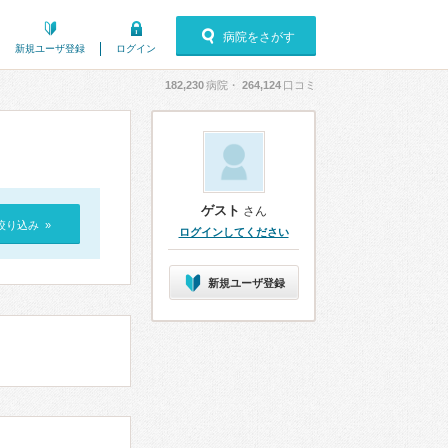
病院をさがす
新規ユーザ登録
ログイン
182,230
病院・
264,124
口コミ
ゲスト
さん
絞り込み »
ログインしてください
新規ユーザ登録