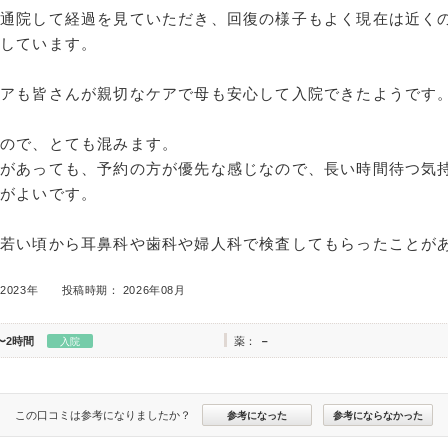
年通院して経過を見ていただき、回復の様子もよく現在は近く
院しています。
ケアも皆さんが親切なケアで母も安心して入院できたようです
なので、とても混みます。
どがあっても、予約の方が優先な感じなので、長い時間待つ気
うがよいです。
も若い頃から耳鼻科や歯科や婦人科で検査してもらったことが
2023年
投稿時期： 2026年08月
〜2時間
薬：
－
入院
この口コミは参考になりましたか？
参考になった
参考にならなかった