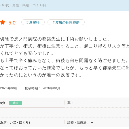
人・60代・男性・掲載口コミ1件）
5.0
皮膚科
皮膚の良性腫瘍
瘍切除で虎ノ門病院の都築先生に手術お願いしました。
明が丁寧で、術式、術後に注意すること、起こり得るリスク等
てくれてとても安心でした。
ても上手で全く痛みもなく、術後も何ら問題なく過ごせました
になってほおっておいた腫瘍でしたが、もっと早く都築先生に
良かったのにというのが唯一の反省です。
2026年08月
投稿時期： 2026年08月
10分
薬：
－
通院
あざ・いぼ・ほくろ）
診療・治療法：
－