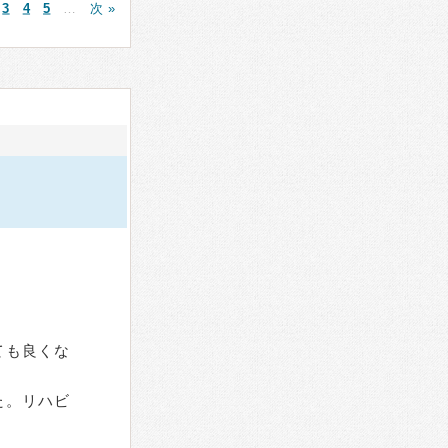
3
4
5
…
次 »
ても良くな
た。リハビ