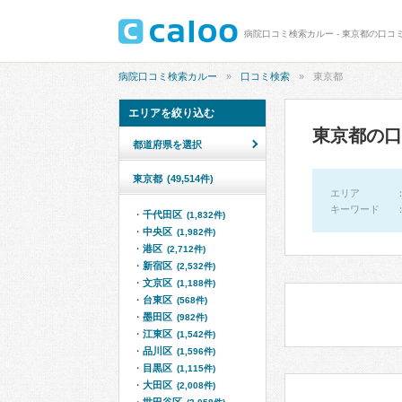
病院口コミ検索カルー - 東京都の口コミ 
病院口コミ検索カルー
口コミ検索
東京都
エリアを絞り込む
東京都の口
都道府県を選択
東京都
(49,514件)
エリア
キーワード
千代田区
(1,832件)
中央区
(1,982件)
港区
(2,712件)
新宿区
(2,532件)
文京区
(1,188件)
台東区
(568件)
墨田区
(982件)
江東区
(1,542件)
品川区
(1,596件)
目黒区
(1,115件)
大田区
(2,008件)