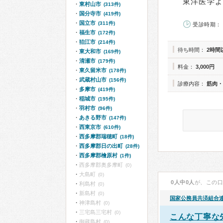
東洋医学
東村山市
(313件)
国分寺市
(419件)
国立市
(311件)
受診時期： 
福生市
(172件)
狛江市
(214件)
待ち時間：
2時間
東大和市
(169件)
清瀬市
(179件)
料金：
3,000円
東久留米市
(178件)
武蔵村山市
(156件)
診療内容：
筋肉・
多摩市
(419件)
稲城市
(195件)
羽村市
(96件)
あきる野市
(147件)
西東京市
(610件)
西多摩郡瑞穂町
(18件)
西多摩郡日の出町
(28件)
西多摩郡檜原村
(1件)
西多摩郡奥多摩町
(0)
大島町
(0)
0人中0人
が、この
利島村
(0)
新島村
(0)
国家公務員共済組合
神津島村
(0)
三宅島三宅村
(0)
こんな丁寧な
御蔵島村
(0)