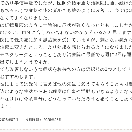
額であり半信半疑でしたが、医師の指示通り治療院に通い続け
はもちろんうつ症状や体のダルさも嘘のように改善し、今では
まなくてよくなりました。
は好転反応のように一時的に症状が強くなったりもしましたが
続けると、自分に合うのか合わないのかが分かるかと思います
療院にて低周波に加え鍼治療を受けていますが、刺さない鍼か
鍼治療に変えたところ、より効果を感じられるようになりまし
デスクワークということもあり治療院に最低でも週に2回は通
が出てしまうようですが、
ても改善しないうつ症状をお持ちの方は選択肢の1つとしてぜ
をおすすめします。
相性によっては受付に言えば他の先生に変えてもらうことも可
寝込むような生活からある程度は仕事や活動もできるようにな
会わなければ今頃自分はどうなっていただろうと思うこともあ
います。
2026年07月
投稿時期： 2026年08月