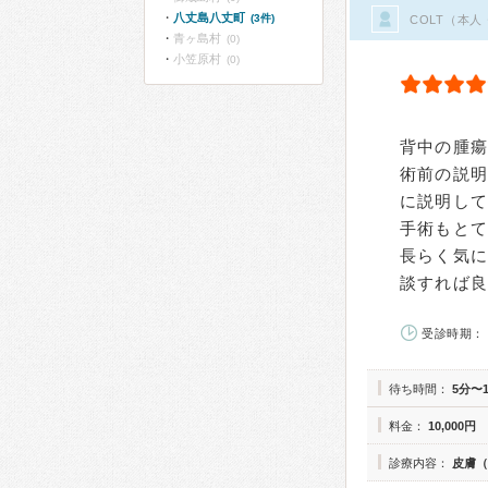
八丈島八丈町
(3件)
COLT（本
青ヶ島村
(0)
小笠原村
(0)
背中の腫
術前の説
に説明し
手術もと
長らく気
談すれば
受診時期： 
待ち時間：
5分〜
料金：
10,000円
診療内容：
皮膚（