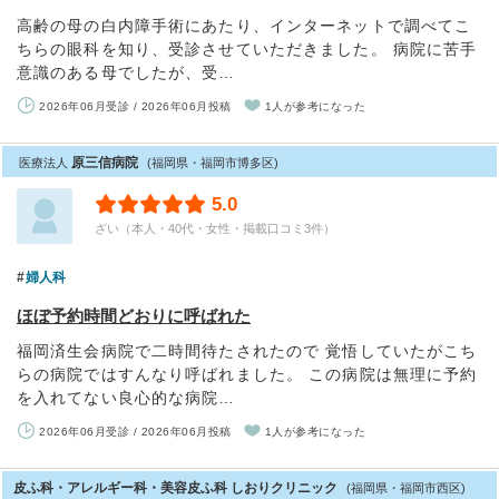
高齢の母の白内障手術にあたり、インターネットで調べてこ
ちらの眼科を知り、受診させていただきました。 病院に苦手
意識のある母でしたが、受…
2026年06月受診 / 2026年06月投稿
1人が参考になった
原三信病院
医療法人
(福岡県・福岡市博多区)
5.0
ざい（本人・40代・女性・掲載口コミ3件）
婦人科
ほぼ予約時間どおりに呼ばれた
福岡済生会病院で二時間待たされたので 覚悟していたがこち
らの病院ではすんなり呼ばれました。 この病院は無理に予約
を入れてない良心的な病院…
2026年06月受診 / 2026年06月投稿
1人が参考になった
皮ふ科・アレルギー科・美容皮ふ科 しおりクリニック
(福岡県・福岡市西区)