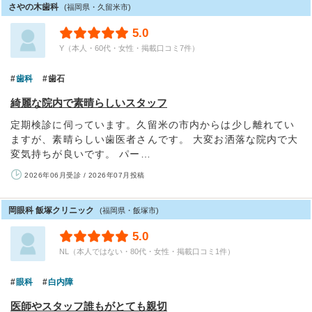
さやの木歯科
(福岡県・久留米市)
5.0
Y（本人・60代・女性・掲載口コミ7件）
歯科
歯石
綺麗な院内で素晴らしいスタッフ
定期検診に伺っています。久留米の市内からは少し離れてい
ますが、素晴らしい歯医者さんです。 大変お洒落な院内で大
変気持ちが良いです。 パー…
2026年06月受診 / 2026年07月投稿
岡眼科 飯塚クリニック
(福岡県・飯塚市)
5.0
NL（本人ではない・80代・女性・掲載口コミ1件）
眼科
白内障
医師やスタッフ誰もがとても親切