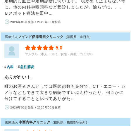
定期的に血圧や定期診断に伺います。 咳が出て止まらない時
に、他の内科や咽頭科など受診しましたが、治らずに、、、
Ｂスポット療法を田中…
2026年06月受診 / 2026年06月投稿
マインド伊原春日クリニック
医療法人
(福岡県・春日市)
5.0
ブルブル（本人・50代・女性・掲載口コミ1件）
内科
急性膵炎
ありがたい！
町のお医者さんとしては医師の数も充分で、CT・エコー・カ
メラなどもできて大きな病院でずいぶん待ったり、何回かに
分けてすることと比べてありがた…
2026年06月受診 / 2026年06月投稿
中西内科クリニック
医療法人
(福岡県・糟屋郡宇美町)