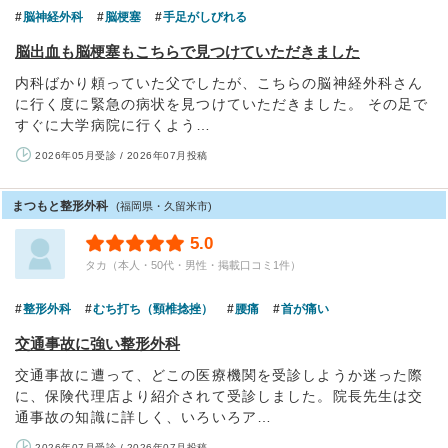
脳神経外科
脳梗塞
手足がしびれる
脳出血も脳梗塞もこちらで見つけていただきました
内科ばかり頼っていた父でしたが、こちらの脳神経外科さん
に行く度に緊急の病状を見つけていただきました。 その足で
すぐに大学病院に行くよう…
2026年05月受診 / 2026年07月投稿
まつもと整形外科
(福岡県・久留米市)
5.0
タカ（本人・50代・男性・掲載口コミ1件）
整形外科
むち打ち（頸椎捻挫）
腰痛
首が痛い
交通事故に強い整形外科
交通事故に遭って、どこの医療機関を受診しようか迷った際
に、保険代理店より紹介されて受診しました。院長先生は交
通事故の知識に詳しく、いろいろア…
2026年07月受診 / 2026年07月投稿