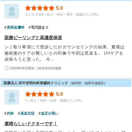
5.0
オニキス258（本人・40代・男性・掲載口コミ8件）
美容皮膚科
毛穴詰まり
医療ピーリングと高濃度保湿
シミ取り希望にて受診したがカウンセリングの結果、夏場は
施術後のケアが難しいとの印象で今回は見送る。 UVケアを
頑張ろうと思った。 今…
2026年06月受診 / 2026年06月投稿
医療法人 田中宏明内科胃腸科クリニック
(福岡県・福岡市城南区)
5.0
Y（本人・60代・女性・掲載口コミ7件）
内科
高血圧症
血圧が高い
素晴らしいドクターです！