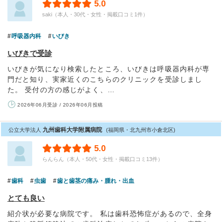
5.0
saki（本人・30代・女性・掲載口コミ1件）
呼吸器内科
いびき
いびきで受診
いびきが気になり検索したところ、いびきは呼吸器内科が専
門だと知り、実家近くのこちらのクリニックを受診しまし
た。 受付の方の感じがよく、…
2026年06月受診 / 2026年06月投稿
九州歯科大学附属病院
公立大学法人
(福岡県・北九州市小倉北区)
5.0
らんらん（本人・50代・女性・掲載口コミ13件）
歯科
虫歯
歯と歯茎の痛み・腫れ・出血
とても良い
紹介状が必要な病院です。 私は歯科恐怖症があるので、全身