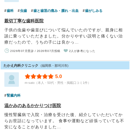
歯科
虫歯
歯と歯茎の痛み・腫れ・出血
歯がしみる
親切丁寧な歯科医院
子供の虫歯や歯並びについて悩んでいたのですが、親身に相
談に乗っていただきました。分かりやすい説明と痛くない治
療だったので、うちの子には良かっ…
2026年07月受診 / 2026年07月投稿
2人が参考になった
たかえ内科クリニック
(福岡県・那珂川市)
5.0
m-sato（本人・50代・男性・掲載口コミ1件）
腎臓内科
温かみのあるかかりつけ医院
慢性腎臓病で入院・治療を受けた後、紹介していただいてか
らお世話になっています。 食事や運動など頑張っていても不
安になることがありました…