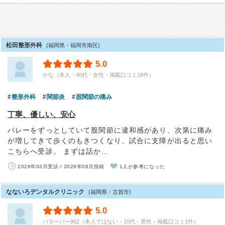
松田整形外科
(福岡県・福岡市南区)
5.0
かな（本人・40代・女性・掲載口コミ18件）
整形外科
関節炎
股関節の痛み
丁寧、優しい、安心
バレーをずっとしていて股関節に違和感があり、次第に痛み
が増してきて歩くのもきつくなり、試合に支障が出ると思い
こちらへ受診。 まずは話か…
2026年03月受診 / 2026年08月投稿
1人が参考になった
なないろデンタルクリニック
(福岡県・古賀市)
5.0
バターバー962（本人ではない・10代・男性・掲載口コミ1件）