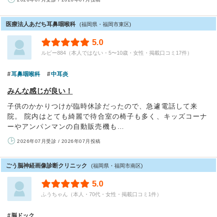
医療法人あだち耳鼻咽喉科
(福岡県・福岡市東区)
5.0
ルビー884（本人ではない・5〜10歳・女性・掲載口コミ17件）
耳鼻咽喉科
中耳炎
みんな感じが良い！
子供のかかりつけが臨時休診だったので、急遽電話して来
院。 院内はとても綺麗で待合室の椅子も多く、キッズコーナ
ーやアンパンマンの自動販売機も…
2026年07月受診 / 2026年07月投稿
ごう脳神経画像診断クリニック
(福岡県・福岡市南区)
5.0
ふうちゃん（本人・70代・女性・掲載口コミ1件）
脳ドック