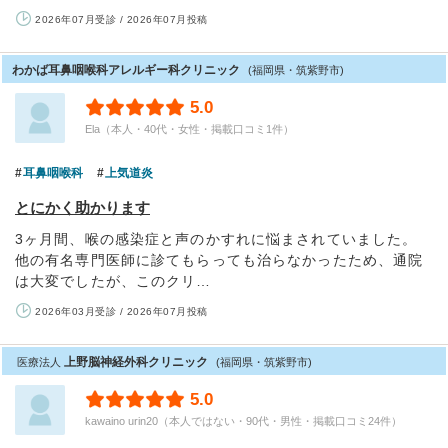
2026年07月受診 / 2026年07月投稿
わかば耳鼻咽喉科アレルギー科クリニック
(福岡県・筑紫野市)
5.0
Ela（本人・40代・女性・掲載口コミ1件）
耳鼻咽喉科
上気道炎
とにかく助かります
3ヶ月間、喉の感染症と声のかすれに悩まされていました。
他の有名専門医師に診てもらっても治らなかったため、通院
は大変でしたが、このクリ…
2026年03月受診 / 2026年07月投稿
上野脳神経外科クリニック
医療法人
(福岡県・筑紫野市)
5.0
kawaino urin20（本人ではない・90代・男性・掲載口コミ24件）