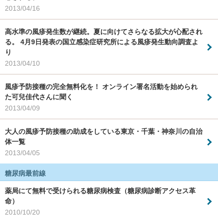
2013/04/16
高水準の風疹発生数が継続。夏に向けてさらなる拡大が心配され
る。 4月9日発表の国立感染症研究所による風疹発生動向調査よ
り
2013/04/10
風疹予防接種の完全無料化を！ オンライン署名活動を始められ
た可兒佳代さんに聞く
2013/04/09
大人の風疹予防接種の助成をしている東京・千葉・神奈川の自治
体一覧
2013/04/05
糖尿病最前線
薬局にて無料で受けられる糖尿病検査（糖尿病診断アクセス革
命）
2010/10/20