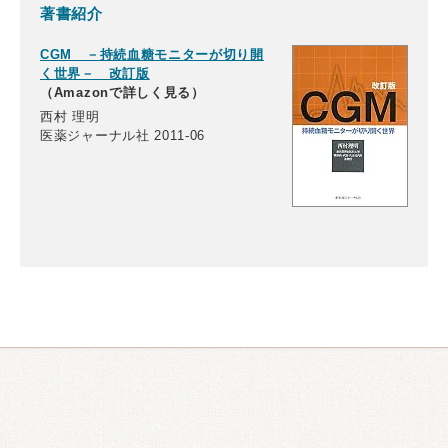
著書紹介
CGM －持続血糖モニターが切り開
く世界－ 改訂版
（Amazonで詳しく見る）
西村 理明
医薬ジャーナル社 2011-06