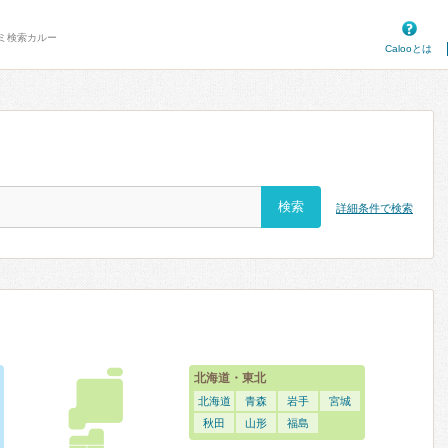
ミ検索カルー
Calooとは
詳細条件で検索
北海道・東北
北海道
青森
岩手
宮城
秋田
山形
福島