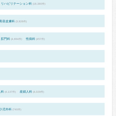
リハビリテーション科
(18,380件)
美容皮膚科
(3,926件)
肛門科
性病科
(4,664件)
(457件)
人科
産婦人科
(4,137件)
(4,029件)
小児外科
(740件)