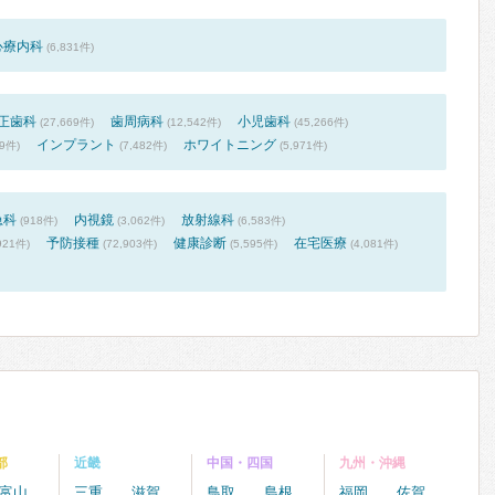
心療内科
(6,831件)
正歯科
歯周病科
小児歯科
(27,669件)
(12,542件)
(45,266件)
インプラント
ホワイトニング
39件)
(7,482件)
(5,971件)
急科
内視鏡
放射線科
(918件)
(3,062件)
(6,583件)
予防接種
健康診断
在宅医療
921件)
(72,903件)
(5,595件)
(4,081件)
部
近畿
中国・四国
九州・沖縄
富山
三重
滋賀
鳥取
島根
福岡
佐賀