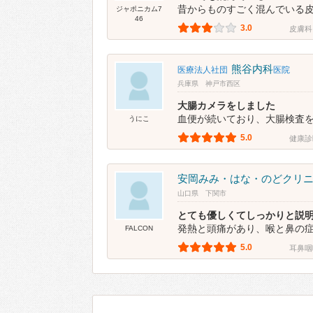
昔からものすごく混んでいる皮
ジャポニカム7
46
3.0
皮膚科
熊谷内科
医療法人社団
医院
兵庫県 神戸市西区
大腸カメラをしました
血便が続いており、大腸検査を
うにこ
5.0
健康診
安岡みみ・はな・のどクリ
山口県 下関市
とても優しくてしっかりと説
発熱と頭痛があり、喉と鼻の症
FALCON
5.0
耳鼻咽