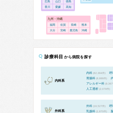
広島
山口
徳島
香川
愛媛
高知
九州・沖縄
福岡
佐賀
長崎
熊本
大分
宮崎
鹿児島
沖縄
診療科目
から病院を探す
内科
呼
(62,384件)
胃腸科
(8,888件)
内科系
アレルギー科
(9,36
人工透析
(2,079件)
外科
呼
(16,527件)
外科系
乳腺科
(1,870件)