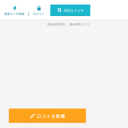
病院をさがす
新規ユーザ登録
ログイン
182,225
病院・
264,153
口コミ
口コミを投稿