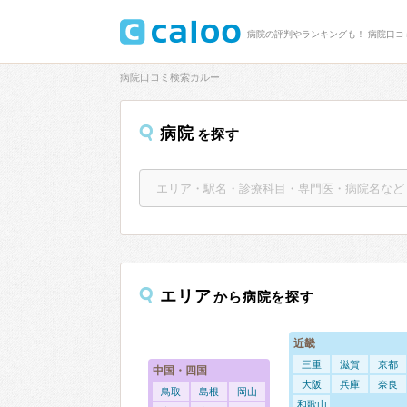
病院の評判やランキングも！ 病院口コ
病院口コミ検索カルー
病院
を探す
エリア
から病院を探す
近畿
三重
滋賀
京都
中国・四国
大阪
兵庫
奈良
鳥取
島根
岡山
和歌山