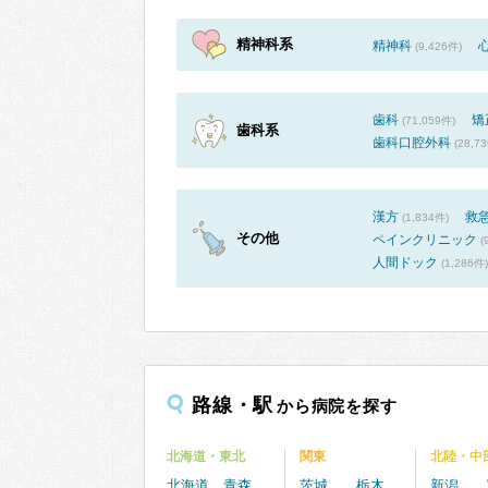
精神科系
精神科
(9,426件)
歯科
矯
(71,059件)
歯科系
歯科口腔外科
(28,7
漢方
救
(1,834件)
その他
ペインクリニック
(
人間ドック
(1,286件)
路線・駅
から病院を探す
北海道・東北
関東
北陸・中
北海道
青森
茨城
栃木
新潟