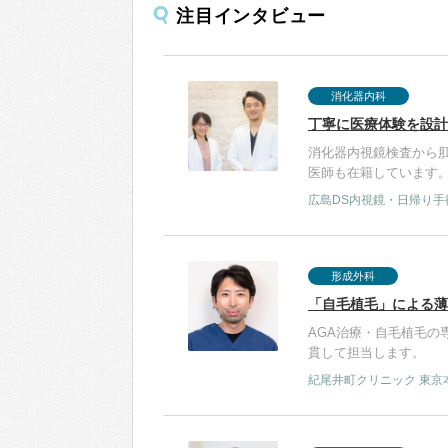
注目インタビュー
消化器内科
丁寧に医療体験を設計
消化器内視鏡検査から
医師も在籍しています
広島DS内視鏡・日帰り手
形成外科
「自毛植毛」による薄
AGA治療・自毛植毛の
貫して担当します。
紀尾井町クリニック 東京