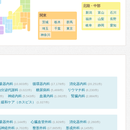
北陸・中部
新潟
富山
石川
関東
福井
山梨
長野
茨城
栃木
群馬
岐阜
静岡
愛知
埼玉
千葉
東京
神奈川
吸器内科
循環器内科
消化器内科
(10,603件)
(17,178件)
(20,251件)
内分泌代謝科
糖尿病科
リウマチ科
(3,022件)
(5,469件)
(6,230件)
神経内科
血液内科
腎臓内科
7件)
(5,543件)
(1,082件)
(2,884件)
緩和ケア（ホスピス）
(1,027件)
吸器外科
心臓血管外科
消化器外科
(1,144件)
(1,929件)
(2,260件)
脳神経外科
整形外科
形成外科
(4,702件)
(17,665件)
(4,145件)