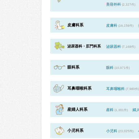
美容外科
(2,327件)
皮膚科系
皮膚科
(16,158件)
泌尿器科・肛門科系
泌尿器科
(7,168件)
眼科系
眼科
(10,971件)
耳鼻咽喉科系
耳鼻咽喉科
(7,980件)
産婦人科系
産科
婦
(1,381件)
小児科系
小児科
(23,025件)