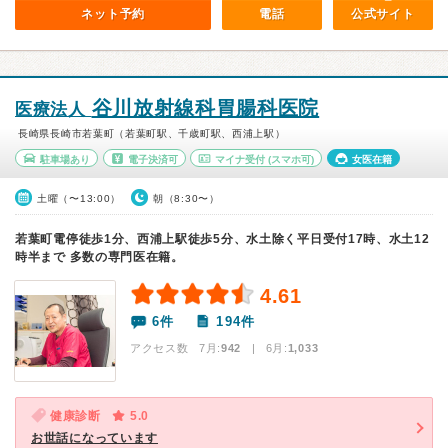
ネット予約
電話
公式サイト
谷川放射線科胃腸科医院
医療法人
長崎県長崎市若葉町（若葉町駅、千歳町駅、西浦上駅）
駐車場あり
電子決済可
マイナ受付
(スマホ可)
女医在籍
土曜（〜13:00）
朝（8:30〜）
若葉町電停徒歩1分、西浦上駅徒歩5分、水土除く平日受付17時、水土12
時半まで 多数の専門医在籍。
4.61
6件
194件
アクセス数 7月:
942
| 6月:
1,033
健康診断
5.0
お世話になっています