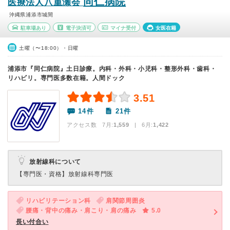
同仁病院
医療法人八重瀬会
沖縄県浦添市城間
駐車場あり
電子決済可
マイナ受付
女医在籍
土曜（〜18:00）・日曜
浦添市『同仁病院』土日診療。内科・外科・小児科・整形外科・歯科・
リハビリ。専門医多数在籍。人間ドック
3.51
14件
21件
アクセス数 7月:
1,559
| 6月:
1,422
放射線科について
【専門医・資格】
放射線科専門医
リハビリテーション科
肩関節周囲炎
腰痛・背中の痛み・肩こり・肩の痛み
5.0
長い付合い