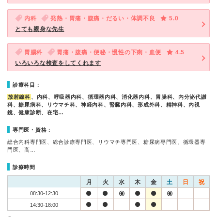
内科
発熱・胃痛・腹痛・だるい・体調不良
5.0
とても親身な先生
胃腸科
胃痛・腹痛・便秘・慢性の下痢・血便
4.5
いろいろな検査をしてくれます
診療科目：
放射線科
、内科、呼吸器内科、循環器内科、消化器内科、胃腸科、内分泌代謝
科、糖尿病科、リウマチ科、神経内科、腎臓内科、形成外科、精神科、内視
鏡、健康診断、在宅…
専門医・資格：
総合内科専門医、総合診療専門医、リウマチ専門医、糖尿病専門医、循環器専
門医、高…
診療時間
月
火
水
木
金
土
日
祝
08:30-12:30
14:30-18:00