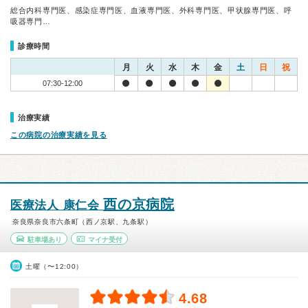
総合内科専門医、感染症専門医、血液専門医、外科専門医、甲状腺専門医、呼
吸器専門…
診療時間
月
火
水
木
金
土
日
祝
07:30-12:00
治療実績
この病院の治療実績を見る
西の京病院
医療法人 康仁会
奈良県奈良市六条町（西ノ京駅、九条駅）
駐車場あり
マイナ受付
土曜（〜12:00）
4.68