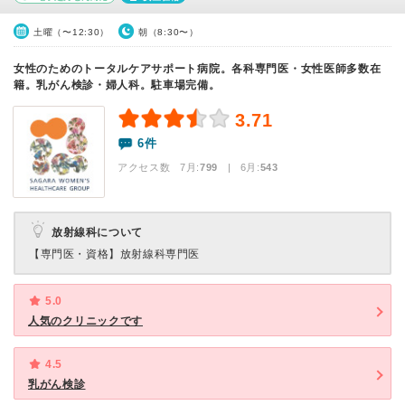
土曜（〜12:30）
朝（8:30〜）
女性のためのトータルケアサポート病院。各科専門医・女性医師多数在
籍。乳がん検診・婦人科。駐車場完備。
3.71
6件
アクセス数 7月:
799
| 6月:
543
放射線科について
【専門医・資格】
放射線科専門医
5.0
人気のクリニックです
4.5
乳がん検診