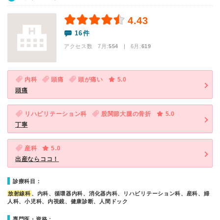
4.43
16件
アクセス数 7月:
554
| 6月:
619
内科
頭痛
頭が痛い
5.0
頭痛
リハビリテーション科
股関節大腿の骨折
5.0
丁寧
産科
5.0
出産ならココ！
診療科目：
放射線科
、内科、循環器内科、消化器内科、リハビリテーション科、産科、婦
人科、小児科、内視鏡、健康診断、人間ドック
専門医・資格：