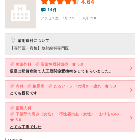
4.64
14件
アクセス数 7月:
771
| 6月:
710
放射線科について
【専門医・資格】
放射線科専門医
整形外科
変形性股関節症
5.0
逆足は那賀病院で人工股関節置換術をしてもらいました。
内科
糖尿病
だるい・ノドの渇き・疲れ
5.0
とても親切です
産婦人科
下腹部の痛み（女性）・不性器出血（女性）・おりものの異常（女性）・外陰部の痛み・かゆみ（女性）
5.0
とても丁寧でした