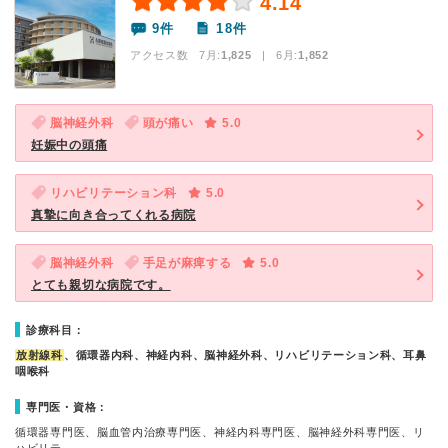
4.14
9件
18件
アクセス数 7月:
1,825
| 6月:
1,852
脳神経外科
頭が痛い
5.0
妊娠中の頭痛
リハビリテーション科
5.0
真摯に向き合ってくれる病院
脳神経外科
手足が麻痺する
5.0
とても親切な病院です。
診療科目：
放射線科
、循環器内科、神経内科、脳神経外科、リハビリテーション科、耳鼻
咽喉科
専門医・資格：
循環器専門医、脳血管内治療専門医、神経内科専門医、脳神経外科専門医、リ