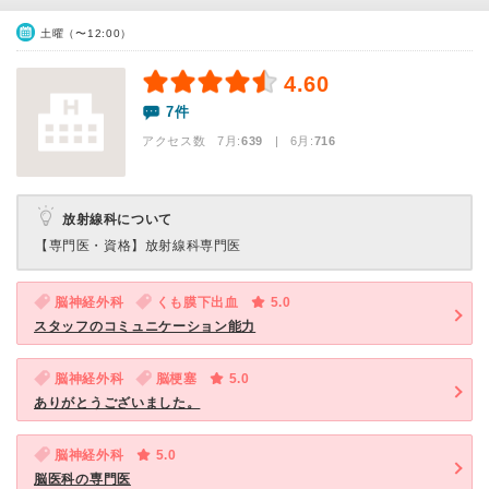
土曜（〜12:00）
4.60
7件
アクセス数 7月:
639
| 6月:
716
放射線科について
【専門医・資格】
放射線科専門医
脳神経外科
くも膜下出血
5.0
スタッフのコミュニケーション能力
脳神経外科
脳梗塞
5.0
ありがとうございました。
脳神経外科
5.0
脳医科の専門医