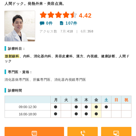
人間ドック。発熱外来・美容点滴。
4.42
0件
107件
アクセス数 7月:
418
| 6月:
358
診療科目：
放射線科
、内科、消化器内科、美容皮膚科、漢方、内視鏡、健康診断、人間ド
ック
専門医・資格：
消化器病専門医、肝臓専門医、消化器内視鏡専門医
診療時間
月
火
水
木
金
土
日
祝
09:00-12:30
16:00-18:00