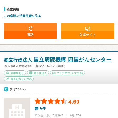
治療実績
この病院の治療実績を見る
電話
公式サイト
国立病院機構 四国がんセンター
独立行政法人
愛媛県松山市南梅本町（梅本駅、牛渕団地前駅）
駐車場あり
電子決済可
マイナ受付
(スマホ可)
電子処方せん対応
朝（7:30〜）
4.60
6件
アクセス数 7月:
948
| 6月:
870