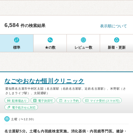
6,584
件の検索結果
表示順について
標準
★の数
レビュー数
新着・更新
なごやおなか恒川クリニック
愛知県名古屋市中村区太閤（名古屋駅（名鉄名古屋駅、近鉄名古屋駅）、米野駅（さ
さしまライブ駅）、太閤通駅）
駐車場あり
電子決済可
ネット予約
マイナ受付
(スマホ可)
電子処方せん対応
土曜（〜12:30）
名古屋駅5分。土曜も内視鏡検査実施。消化器病・内視鏡専門医。健診・