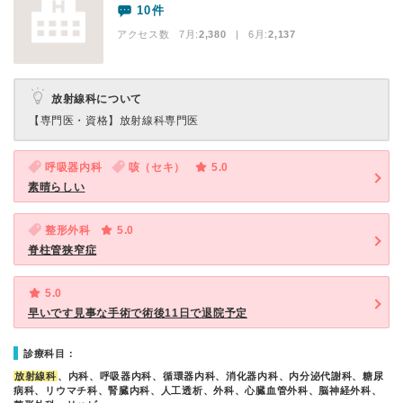
10件
アクセス数 7月:
2,380
| 6月:
2,137
放射線科について
【専門医・資格】
放射線科専門医
呼吸器内科
咳（セキ）
5.0
素晴らしい
整形外科
5.0
脊柱管狭窄症
5.0
早いです見事な手術で術後11日で退院予定
診療科目：
放射線科
、内科、呼吸器内科、循環器内科、消化器内科、内分泌代謝科、糖尿
病科、リウマチ科、腎臓内科、人工透析、外科、心臓血管外科、脳神経外科、