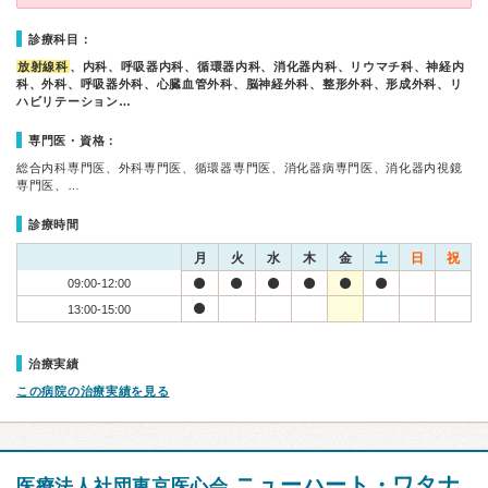
診療科目：
放射線科
、内科、呼吸器内科、循環器内科、消化器内科、リウマチ科、神経内
科、外科、呼吸器外科、心臓血管外科、脳神経外科、整形外科、形成外科、リ
ハビリテーション…
専門医・資格：
総合内科専門医、外科専門医、循環器専門医、消化器病専門医、消化器内視鏡
専門医、…
診療時間
月
火
水
木
金
土
日
祝
09:00-12:00
13:00-15:00
治療実績
この病院の治療実績を見る
ニューハート・ワタナ
医療法人社団東京医心会