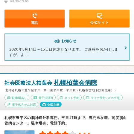
08:30-13:00
電話
公式サイト
お知らせ
2026年8月14日～15日は休診となります。 ご迷惑をおかけしま
すが、よ...
札幌柏葉会病院
社会医療法人柏葉会
北海道札幌市豊平区平岸一条（南平岸駅、平岸駅（札幌市営地下鉄南北線））
駐車場あり
電子決済可
ネット予約
マイナ受付
(スマホ可)
電子処方せん対応
女医在籍
札幌市豊平区の脳神経外科専門。平日17時まで。専門医在籍。高度脳血
管病センター。駐車場有。電話予約。