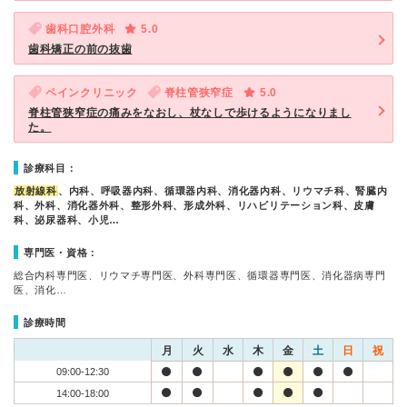
歯科口腔外科
5.0
歯科矯正の前の抜歯
ペインクリニック
脊柱管狭窄症
5.0
脊柱管狭窄症の痛みをなおし、杖なしで歩けるようになりまし
た。
診療科目：
放射線科
、内科、呼吸器内科、循環器内科、消化器内科、リウマチ科、腎臓内
科、外科、消化器外科、整形外科、形成外科、リハビリテーション科、皮膚
科、泌尿器科、小児…
専門医・資格：
総合内科専門医、リウマチ専門医、外科専門医、循環器専門医、消化器病専門
医、消化…
診療時間
月
火
水
木
金
土
日
祝
09:00-12:30
14:00-18:00