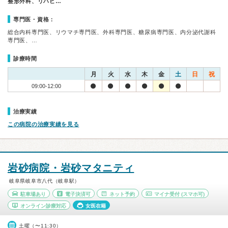
整形外科、リハビ…
専門医・資格：
総合内科専門医、リウマチ専門医、外科専門医、糖尿病専門医、内分泌代謝科
専門医、…
診療時間
月
火
水
木
金
土
日
祝
09:00-12:00
治療実績
この病院の治療実績を見る
岩砂病院・岩砂マタニティ
岐阜県岐阜市八代（岐阜駅）
駐車場あり
電子決済可
ネット予約
マイナ受付
(スマホ可)
オンライン診療対応
女医在籍
土曜（〜11:30）