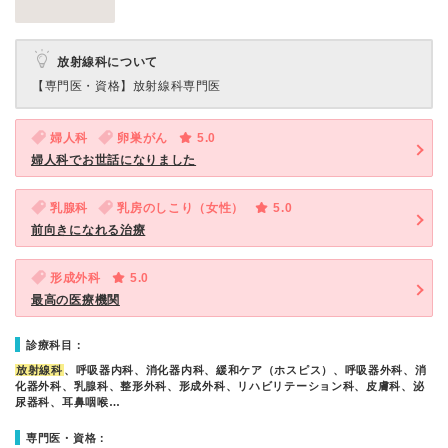
放射線科について
【専門医・資格】
放射線科専門医
婦人科
卵巣がん
5.0
婦人科でお世話になりました
乳腺科
乳房のしこり（女性）
5.0
前向きになれる治療
形成外科
5.0
最高の医療機関
診療科目：
放射線科
、呼吸器内科、消化器内科、緩和ケア（ホスピス）、呼吸器外科、消
化器外科、乳腺科、整形外科、形成外科、リハビリテーション科、皮膚科、泌
尿器科、耳鼻咽喉…
専門医・資格：