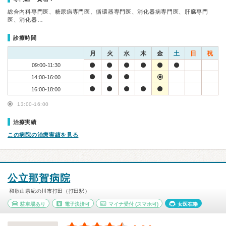
総合内科専門医、糖尿病専門医、循環器専門医、消化器病専門医、肝臓専門
医、消化器…
診療時間
月
火
水
木
金
土
日
祝
09:00-11:30
14:00-16:00
16:00-18:00
13:00-16:00
治療実績
この病院の治療実績を見る
公立那賀病院
和歌山県紀の川市打田（打田駅）
駐車場あり
電子決済可
マイナ受付
(スマホ可)
女医在籍