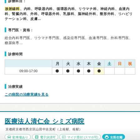
診療科目：
放射線科
、内科、呼吸器内科、循環器内科、リウマチ科、神経内科、血液内
科、腎臓内科、外科、呼吸器外科、乳腺科、脳神経外科、整形外科、リハビリ
テーション科、皮膚…
専門医・資格：
総合内科専門医、リウマチ専門医、感染症専門医、血液専門医、外科専門医、
糖尿病専…
診療時間
月
火
水
木
金
土
日
祝
09:00-17:00
治療実績
この病院の治療実績を見る
医療法人清仁会 シミズ病院
京都府京都市西京区山田中吉見町（上桂駅、桂駅）
駐車場あり
電子決済可
マイナ受付
(スマホ可)
女医在籍