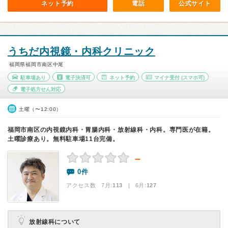
ネット予約
電話
公式サイト
うちだ内視鏡・内科クリニック
福岡県福岡市南区中尾
駐車場あり
電子決済可
ネット予約
マイナ受付
(スマホ可)
電子処方せん対応
土曜（〜12:00）
福岡市南区の内視鏡内科・胃腸内科・放射線科・内科。専門医が在籍。
土曜診療あり。無料駐車場11台完備。
－
0件
アクセス数 7月:
113
| 6月:
127
放射線科について