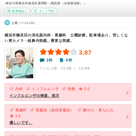
神奈川県横浜市鶴見区豊岡町（鶴見駅（京急鶴見駅））
駐車場あり
ネット予約
土曜（〜12:00）
横浜市鶴見区の消化器内科・胃腸科 土曜診療。駐車場あり。苦しくな
い胃カメラ・経鼻内視鏡。豊富な実績。
3.87
3件
4件
アクセス数 7月:
99
| 6月:
84
内科
インフルエンザ
発熱
5.0
インフルエンザの検査、処方
胃腸科
胃腸炎（急性胃腸炎）
胸やけ・胃もたれ
4.0
優しいです。