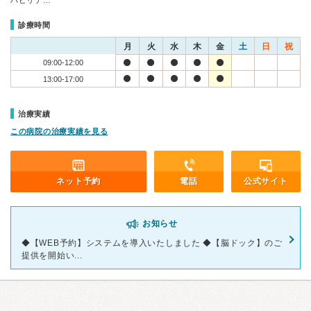
ハビリテ…
診療時間
月
火
水
木
金
土
日
祝
09:00-12:00
13:00-17:00
治療実績
この病院の治療実績を見る
ネット予約
電話
公式サイト
お知らせ
◆【WEB予約】システムを導入いたしました ◆【脳ドック】のご
提供を開始い...