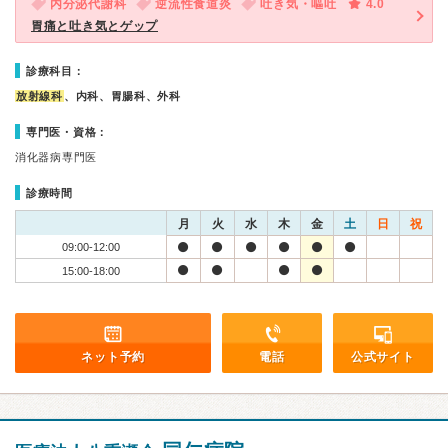
内分泌代謝科
逆流性食道炎
吐き気・嘔吐
4.0
胃痛と吐き気とゲップ
診療科目：
放射線科
、内科、胃腸科、外科
専門医・資格：
消化器病専門医
診療時間
月
火
水
木
金
土
日
祝
09:00-12:00
15:00-18:00
ネット予約
電話
公式サイト