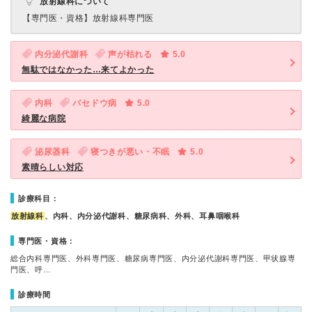
放射線科について
【専門医・資格】
放射線科専門医
内分泌代謝科
声が枯れる
5.0
無駄ではなかった…来てよかった
内科
バセドウ病
5.0
綺麗な病院
泌尿器科
寝つきが悪い・不眠
5.0
素晴らしい対応
診療科目：
放射線科
、内科、内分泌代謝科、糖尿病科、外科、耳鼻咽喉科
専門医・資格：
総合内科専門医、外科専門医、糖尿病専門医、内分泌代謝科専門医、甲状腺専
門医、呼…
診療時間