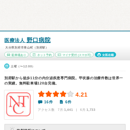
野口病院
医療法人
大分県別府市青山町（別府駅）
駐車場あり
ネット予約
マイナ受付
(スマホ可)
女医在籍
土曜（〜12:00）
別府駅から徒歩11分の内分泌疾患専門病院。甲状腺の治療件数は世界一
の実績。無料駐車場120台完備。
4.21
16件
6件
アクセス数 7月:
1,441
| 6月:
1,733