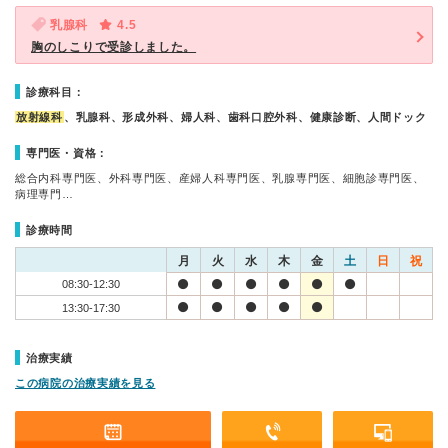
乳腺科
4.5
胸のしこりで受診しました。
診療科目：
放射線科
、乳腺科、形成外科、婦人科、歯科口腔外科、健康診断、人間ドック
専門医・資格：
総合内科専門医、外科専門医、産婦人科専門医、乳腺専門医、細胞診専門医、
病理専門…
診療時間
月
火
水
木
金
土
日
祝
08:30-12:30
13:30-17:30
治療実績
この病院の治療実績を見る