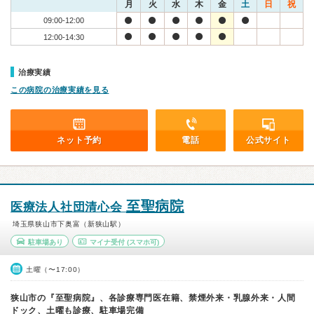
月
火
水
木
金
土
日
祝
09:00-12:00
12:00-14:30
治療実績
この病院の治療実績を見る
ネット予約
電話
公式サイト
至聖病院
医療法人社団清心会
埼玉県狭山市下奥富（新狭山駅）
駐車場あり
マイナ受付
(スマホ可)
土曜（〜17:00）
狭山市の『至聖病院』、各診療専門医在籍、禁煙外来・乳腺外来・人間
ドック、土曜も診療、駐車場完備