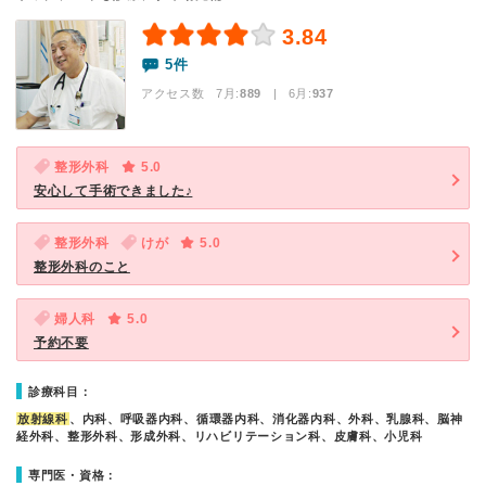
3.84
5件
アクセス数 7月:
889
| 6月:
937
整形外科
5.0
安心して手術できました♪
整形外科
けが
5.0
整形外科のこと
婦人科
5.0
予約不要
診療科目：
放射線科
、内科、呼吸器内科、循環器内科、消化器内科、外科、乳腺科、脳神
経外科、整形外科、形成外科、リハビリテーション科、皮膚科、小児科
専門医・資格：