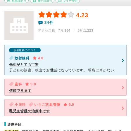
駐車場あり
電子決済可
マイナ受付
4.23
34件
アクセス数 7月:
984
| 6月:
1,223
放射線科の口コミ
放射線科
4.0
先生がとても丁寧
子どもの診察、検査でお世話になっています。 場所は車がないと不便なところですが、駐車場が広いので停める場所には困りません。 バスも出ていたり、タクシーのロータリーもあります。 受付や会計の窓
産科
5.0
信頼できます
小児科
いちご状血管腫
5.0
乳児血管腫の治療中です
診療科目：