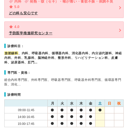
内科
発熱・咳（セキ）・喉が痛い・食欲不振・体調不良
5.0
どの科も安心です
4.0
予防医学推進研究センター
診療科目：
放射線科
、内科、呼吸器内科、循環器内科、消化器内科、内分泌代謝科、神経
内科、外科、乳腺科、脳神経外科、整形外科、リハビリテーション科、皮膚
科、泌尿器科、肛門…
専門医・資格：
総合内科専門医、外科専門医、呼吸器専門医、呼吸器外科専門医、循環器専門
医、消化…
診療時間
月
火
水
木
金
土
日
祝
09:00-11:45
14:00-16:45
15:00-17:45