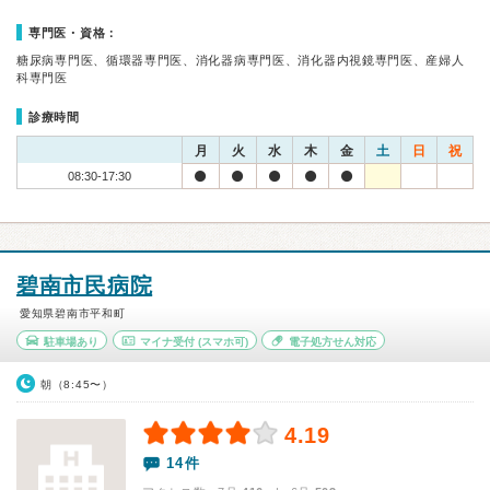
専門医・資格：
糖尿病専門医、循環器専門医、消化器病専門医、消化器内視鏡専門医、産婦人
科専門医
診療時間
月
火
水
木
金
土
日
祝
08:30-17:30
碧南市民病院
愛知県碧南市平和町
駐車場あり
マイナ受付
(スマホ可)
電子処方せん対応
朝（8:45〜）
4.19
14件