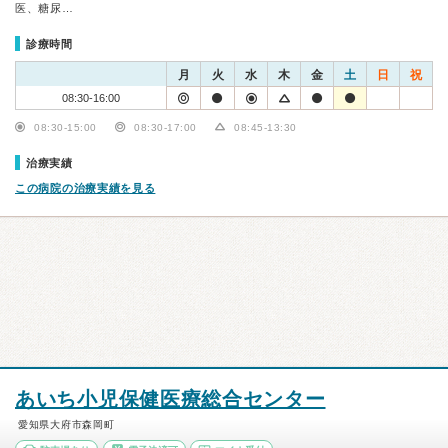
医、糖尿…
診療時間
月
火
水
木
金
土
日
祝
08:30-16:00
08:30-15:00
08:30-17:00
08:45-13:30
治療実績
この病院の治療実績を見る
あいち小児保健医療総合センター
愛知県大府市森岡町