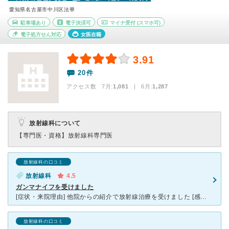
愛知県名古屋市中川区法華
駐車場あり
電子決済可
マイナ受付
(スマホ可)
電子処方せん対応
女医在籍
3.91
20件
アクセス数 7月:
1,081
| 6月:
1,287
放射線科について
【専門医・資格】
放射線科専門医
放射線科の口コミ
放射線科
4.5
ガンマナイフを受けました
[症状・来院理由] 他院からの紹介で放射線治療を受けました [感想・費用・待ち時間・看護師などスタッフの対応] 脳血管の異常が見つかり、放射線治療を受けることになりました。 他にもガンマナイフ
放射線科の口コミ