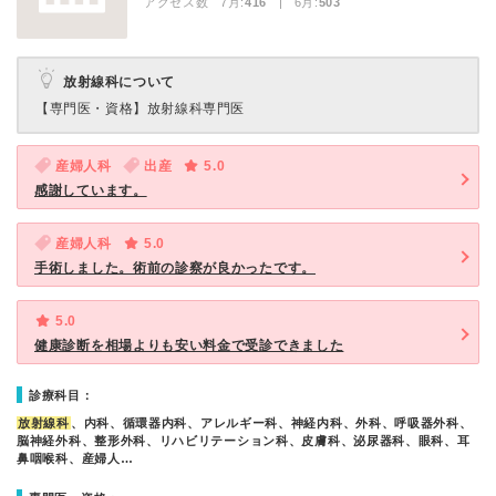
アクセス数 7月:
416
| 6月:
503
放射線科について
【専門医・資格】
放射線科専門医
産婦人科
出産
5.0
感謝しています。
産婦人科
5.0
手術しました。術前の診察が良かったです。
5.0
健康診断を相場よりも安い料金で受診できました
診療科目：
放射線科
、内科、循環器内科、アレルギー科、神経内科、外科、呼吸器外科、
脳神経外科、整形外科、リハビリテーション科、皮膚科、泌尿器科、眼科、耳
鼻咽喉科、産婦人…