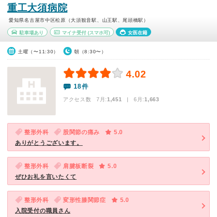
重工大須病院
愛知県名古屋市中区松原（大須観音駅、山王駅、尾頭橋駅）
駐車場あり
マイナ受付
(スマホ可)
女医在籍
土曜（〜11:30）
朝（8:30〜）
4.02
18件
アクセス数 7月:
1,451
| 6月:
1,663
整形外科
股関節の痛み
5.0
ありがとうございます。
整形外科
肩腱板断裂
5.0
ぜひお礼を言いたくて
整形外科
変形性膝関節症
5.0
入院受付の職員さん