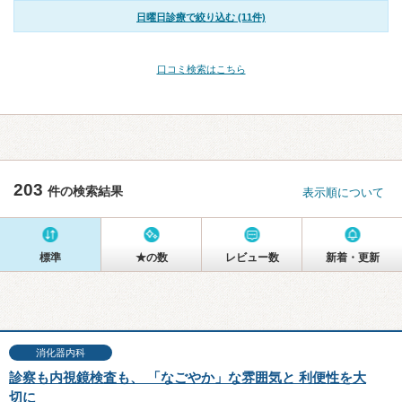
日曜日診療で絞り込む (11件)
口コミ検索はこちら
203
件の検索結果
表示順について
標準
★の数
レビュー数
新着・更新
消化器内科
診察も内視鏡検査も、 「なごやか」な雰囲気と 利便性を大
切に