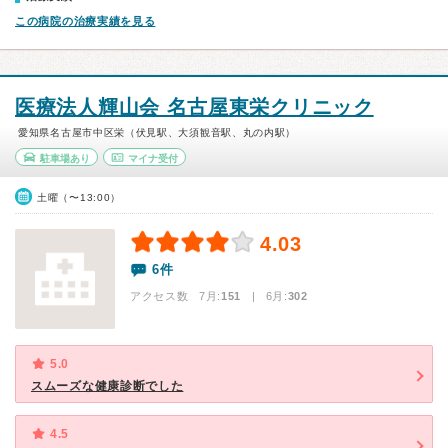
この病院の治療実績を見る
医療法人輝山会 名古屋東栄クリニック
愛知県名古屋市中区栄（伏見駅、大須観音駅、丸の内駅）
駐車場あり
マイナ受付
土曜（〜13:00）
4.03
6件
アクセス数 7月:
151
| 6月:
302
5.0
スムーズな健康診断でした
4.5