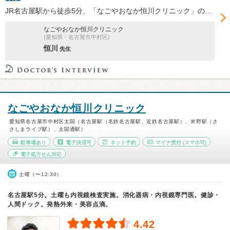
JR名古屋駅から徒歩5分、「なごやおなか恒川クリニック」の恒川卓也院長は、地域のかかりつけ医として気軽に相談できる「なごやか」な診療を心がける。オーダーメイド内視鏡検査をはじめとする同院の取り組みについて、恒川院長に伺った。
なごやおなか恒川クリニック
(愛知県・名古屋市中村区)
恒川
先生
なごやおなか恒川クリニック
愛知県名古屋市中村区太閤（名古屋駅（名鉄名古屋駅、近鉄名古屋駅）、米野駅（さ
さしまライブ駅）、太閤通駅）
駐車場あり
電子決済可
ネット予約
マイナ受付
(スマホ可)
電子処方せん対応
土曜（〜12:30）
名古屋駅5分。土曜も内視鏡検査実施。消化器病・内視鏡専門医。健診・
人間ドック。発熱外来・美容点滴。
4.42