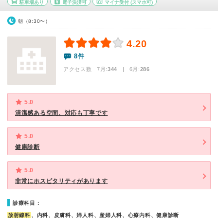
駐車場あり
電子決済可
マイナ受付
(スマホ可)
朝（8:30〜）
4.20
8件
アクセス数 7月:
344
| 6月:
286
5.0
清潔感ある空間、対応も丁寧です
5.0
健康診断
5.0
非常にホスピタリティがあります
診療科目：
放射線科
、内科、皮膚科、婦人科、産婦人科、心療内科、健康診断