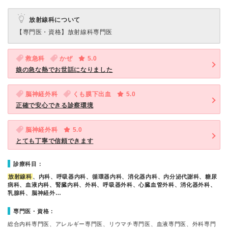
放射線科について
【専門医・資格】
放射線科専門医
救急科
かぜ
5.0
娘の急な熱でお世話になりました
脳神経外科
くも膜下出血
5.0
正確で安心できる診察環境
脳神経外科
5.0
とても丁寧で信頼できます
診療科目：
放射線科
、内科、呼吸器内科、循環器内科、消化器内科、内分泌代謝科、糖尿
病科、血液内科、腎臓内科、外科、呼吸器外科、心臓血管外科、消化器外科、
乳腺科、脳神経外…
専門医・資格：
総合内科専門医、アレルギー専門医、リウマチ専門医、血液専門医、外科専門