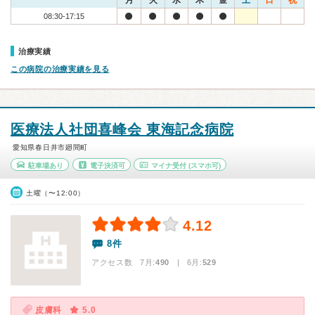
月
火
水
木
金
土
日
祝
08:30-17:15
治療実績
この病院の治療実績を見る
医療法人社団喜峰会 東海記念病院
愛知県春日井市廻間町
駐車場あり
電子決済可
マイナ受付
(スマホ可)
土曜（〜12:00）
4.12
8件
アクセス数 7月:
490
| 6月:
529
皮膚科
5.0