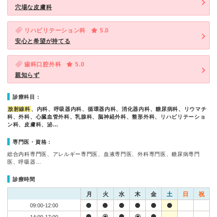
穴場な皮膚科
リハビリテーション科
5.0
安心と希望が持てる
歯科口腔外科
5.0
親知らず
診療科目：
放射線科
、内科、呼吸器内科、循環器内科、消化器内科、糖尿病科、リウマチ
科、外科、心臓血管外科、乳腺科、脳神経外科、整形外科、リハビリテーショ
ン科、皮膚科、泌…
専門医・資格：
総合内科専門医、アレルギー専門医、血液専門医、外科専門医、糖尿病専門
医、呼吸器…
診療時間
月
火
水
木
金
土
日
祝
09:00-12:00