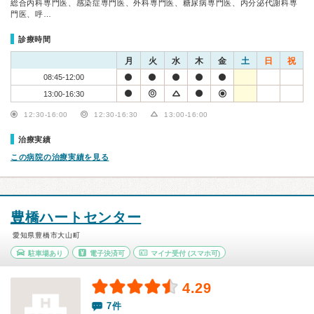
総合内科専門医、感染症専門医、外科専門医、糖尿病専門医、内分泌代謝科専
門医、呼…
診療時間
月
火
水
木
金
土
日
祝
08:45-12:00
13:00-16:30
12:30-16:00
12:30-16:30
13:00-16:00
治療実績
この病院の治療実績を見る
豊橋ハートセンター
愛知県豊橋市大山町
駐車場あり
電子決済可
マイナ受付
(スマホ可)
4.29
7件