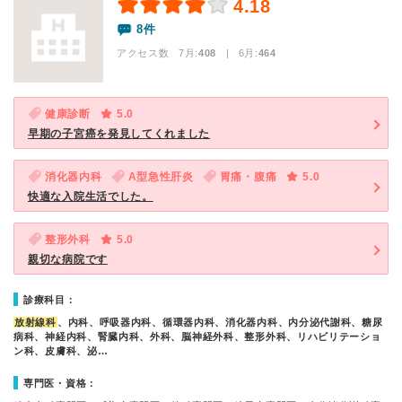
4.18
8件
アクセス数 7月:
408
| 6月:
464
健康診断
5.0
早期の子宮癌を発見してくれました
消化器内科
A型急性肝炎
胃痛・腹痛
5.0
快適な入院生活でした。
整形外科
5.0
親切な病院です
診療科目：
放射線科
、内科、呼吸器内科、循環器内科、消化器内科、内分泌代謝科、糖尿
病科、神経内科、腎臓内科、外科、脳神経外科、整形外科、リハビリテーショ
ン科、皮膚科、泌…
専門医・資格：