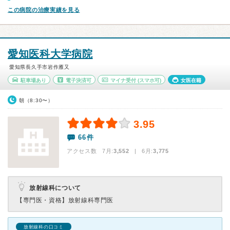
この病院の治療実績を見る
愛知医科大学病院
愛知県長久手市岩作雁又
駐車場あり
電子決済可
マイナ受付
(スマホ可)
女医在籍
朝（8:30〜）
3.95
66件
アクセス数 7月:
3,552
| 6月:
3,775
放射線科について
【専門医・資格】
放射線科専門医
放射線科の口コミ