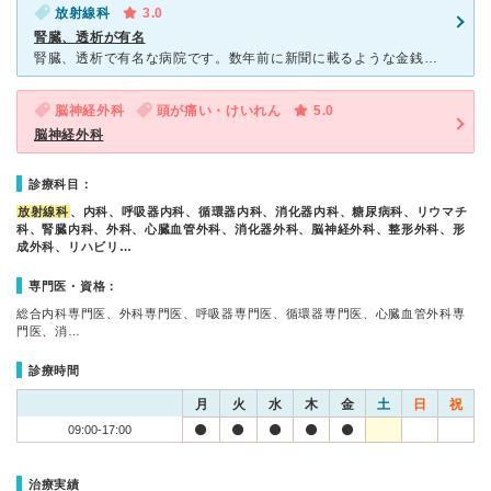
放射線科
3.0
腎臓、透析が有名
腎臓、透析で有名な病院です。数年前に新聞に載るような金銭的なトラブルがあり、患者が減りましたが、最近行ったら、また戻ってきてるようなかんじがしました。親のPET検査で行きましたが、施設は中程度の大きさ
脳神経外科
頭が痛い・けいれん
5.0
脳神経外科
診療科目：
放射線科
、内科、呼吸器内科、循環器内科、消化器内科、糖尿病科、リウマチ
科、腎臓内科、外科、心臓血管外科、消化器外科、脳神経外科、整形外科、形
成外科、リハビリ…
専門医・資格：
総合内科専門医、外科専門医、呼吸器専門医、循環器専門医、心臓血管外科専
門医、消…
診療時間
月
火
水
木
金
土
日
祝
09:00-17:00
治療実績