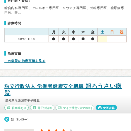
専門医・資格：
総合内科専門医、アレルギー専門医、リウマチ専門医、外科専門医、糖尿病専
門医、呼…
診療時間
月
火
水
木
金
土
日
祝
08:45-11:00
治療実績
この病院の治療実績を見る
旭ろうさい病
独立行政法人 労働者健康安全機構
院
愛知県尾張旭市平子町北
駐車場あり
電子決済可
マイナ受付
(スマホ可)
女医在籍
朝（8:45〜）