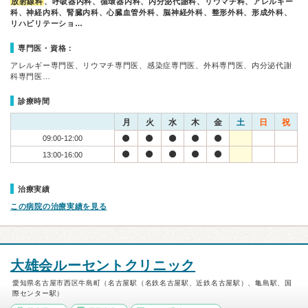
放射線科
、呼吸器内科、循環器内科、内分泌代謝科、リウマチ科、アレルギー
科、神経内科、腎臓内科、心臓血管外科、脳神経外科、整形外科、形成外科、
リハビリテーショ…
専門医・資格：
アレルギー専門医、リウマチ専門医、感染症専門医、外科専門医、内分泌代謝
科専門医…
診療時間
月
火
水
木
金
土
日
祝
09:00-12:00
13:00-16:00
治療実績
この病院の治療実績を見る
大雄会ルーセントクリニック
愛知県名古屋市西区牛島町（名古屋駅（名鉄名古屋駅、近鉄名古屋駅）、亀島駅、国
際センター駅）