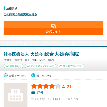
治療実績
この病院の治療実績を見る
公式サイト
総合大雄会病院
社会医療法人 大雄会
愛知県一宮市桜（尾張一宮駅（名鉄一宮駅））
駐車場あり
マイナ受付
(スマホ可)
電子処方せん対応
土曜（〜16:00）
朝（8:30〜）
4.21
17件
アクセス数 7月:
1,029
| 6月:
1,072