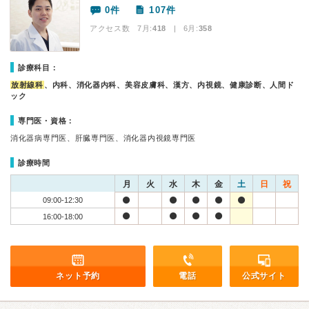
0件
107件
アクセス数 7月:
418
| 6月:
358
診療科目：
放射線科
、内科、消化器内科、美容皮膚科、漢方、内視鏡、健康診断、人間ド
ック
専門医・資格：
消化器病専門医、肝臓専門医、消化器内視鏡専門医
診療時間
月
火
水
木
金
土
日
祝
09:00-12:30
16:00-18:00
ネット予約
電話
公式サイト