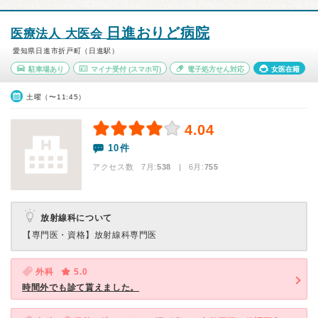
日進おりど病院
医療法人 大医会
愛知県日進市折戸町（日進駅）
駐車場あり
マイナ受付
(スマホ可)
電子処方せん対応
女医在籍
土曜（〜11:45）
4.04
10件
アクセス数 7月:
538
| 6月:
755
放射線科について
【専門医・資格】
放射線科専門医
外科
5.0
時間外でも診て貰えました。