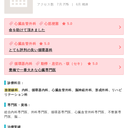
アクセス数 7月:
775
| 6月:
818
心臓血管外科
心筋梗塞
5.0
命を助けて頂きました
心臓血管外科
5.0
とても評判の良い循環器科
循環器内科
動悸・息切れ・咳（セキ）
5.0
豊橋で一番大きな心臓専門医
診療科目：
放射線科
、内科、循環器内科、心臓血管外科、脳神経外科、形成外科、リハビ
リテーション科
専門医・資格：
総合内科専門医、外科専門医、循環器専門医、心臓血管外科専門医、不整脈専
門医、脳…
治療実績