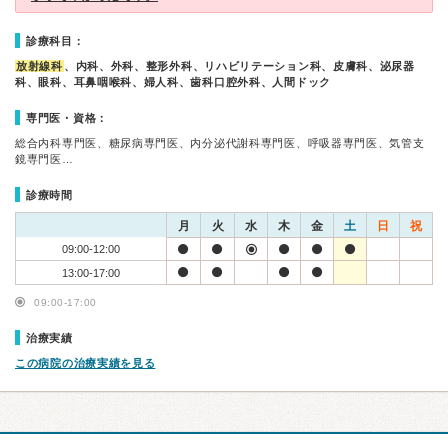
診療科目：
放射線科
、内科、外科、整形外科、リハビリテーション科、皮膚科、泌尿器
科、眼科、耳鼻咽喉科、婦人科、歯科口腔外科、人間ドック
専門医・資格：
総合内科専門医、糖尿病専門医、内分泌代謝科専門医、呼吸器専門医、気管支
鏡専門医…
診療時間
月
火
水
木
金
土
日
祝
09:00-12:00
13:00-17:00
09:00-17:00
治療実績
この病院の治療実績を見る