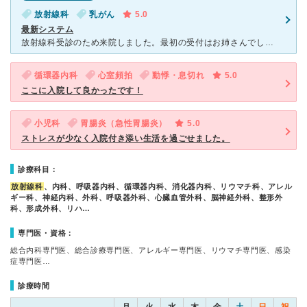
放射線科
乳がん
5.0
最新システム
放射線科受診のため来院しました。最初の受付はお姉さんでしたが、2回目以降は診察券を機械に入れての受付でした。診察券を入れると、タブレットが出て来て、それに何階に来て！とか、もう少しで診察とか、指示が出
循環器内科
心室頻拍
動悸・息切れ
5.0
ここに入院して良かったです！
小児科
胃腸炎（急性胃腸炎）
5.0
ストレスが少なく入院付き添い生活を過ごせました。
診療科目：
放射線科
、内科、呼吸器内科、循環器内科、消化器内科、リウマチ科、アレル
ギー科、神経内科、外科、呼吸器外科、心臓血管外科、脳神経外科、整形外
科、形成外科、リハ…
専門医・資格：
総合内科専門医、総合診療専門医、アレルギー専門医、リウマチ専門医、感染
症専門医…
診療時間