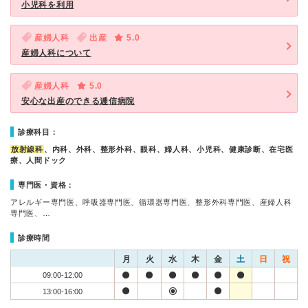
小児科を利用
産婦人科
出産
5.0
産婦人科について
産婦人科
5.0
安心な出産のできる逓信病院
診療科目：
放射線科
、内科、外科、整形外科、眼科、婦人科、小児科、健康診断、在宅医
療、人間ドック
専門医・資格：
アレルギー専門医、呼吸器専門医、循環器専門医、整形外科専門医、産婦人科
専門医、…
診療時間
月
火
水
木
金
土
日
祝
09:00-12:00
13:00-16:00