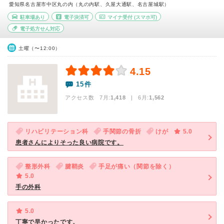
愛知県名古屋市中区丸の内（丸の内駅、久屋大通駅、名古屋城駅）
駐車場あり
電子決済可
マイナ受付
(スマホ可)
電子処方せん対応
土曜（〜12:00）
4.15
15件
アクセス数 7月:
1,418
| 6月:
1,562
リハビリテーション科
手関節の骨折
けが
5.0
患者さんによりそった良い病院です。
整形外科
腱鞘炎
手足が痛い（関節を除く）
5.0
手の外科
5.0
丁寧で早かったです。