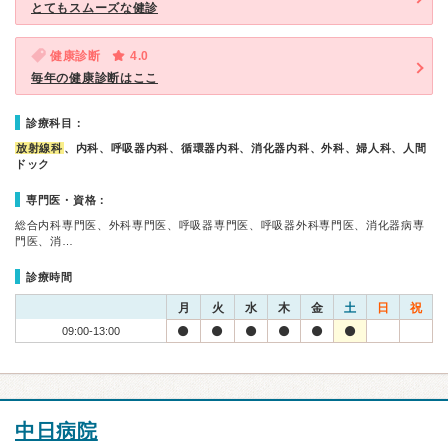
とてもスムーズな健診
健康診断
4.0
毎年の健康診断はここ
診療科目：
放射線科
、内科、呼吸器内科、循環器内科、消化器内科、外科、婦人科、人間
ドック
専門医・資格：
総合内科専門医、外科専門医、呼吸器専門医、呼吸器外科専門医、消化器病専
門医、消…
診療時間
月
火
水
木
金
土
日
祝
09:00-13:00
中日病院