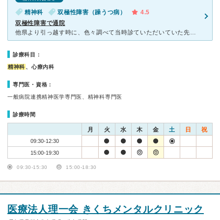
精神科
双極性障害（躁うつ病）
4.5
双極性障害で通院
他県より引っ越す時に、色々調べて当時診ていただいていた先生に紹介状を書いていただいての受診でした。 先生はとてもよく話を聞いてくださいますし、投薬に関してもそれまでかなりたくさんの種類を処方されてい
診療科目：
精神科
、心療内科
専門医・資格：
一般病院連携精神医学専門医、精神科専門医
診療時間
月
火
水
木
金
土
日
祝
09:30-12:30
15:00-19:30
09:30-15:30
15:00-18:30
医療法人理一会 きくちメンタルクリニック