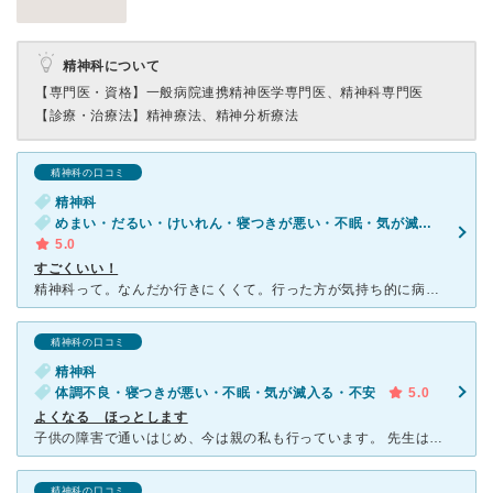
精神科について
【専門医・資格】
一般病院連携精神医学専門医、精神科専門医
【診療・治療法】
精神療法、精神分析療法
精神科の口コミ
精神科
めまい・だるい・けいれん・寝つきが悪い・不眠・気が滅入る・不安
5.0
すごくいい！
精神科って。なんだか行きにくくて。行った方が気持ち的に病気になりそうで。 知り合いにも会ったら嫌だし。 っという思いでしたが。。。 実際行ってみると優しい看護婦さんがお出迎えしてくれて。不安いっ
精神科の口コミ
精神科
体調不良・寝つきが悪い・不眠・気が滅入る・不安
5.0
よくなる ほっとします
子供の障害で通いはじめ、今は親の私も行っています。 先生はもちろんのこと、心理士、受付のひともやさしい。 なんといっても、先生が、話をじっくり聞いてくれます。 また、質問に、きちんと、丁寧に
精神科の口コミ