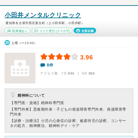
小田井メンタルクリニック
愛知県名古屋市西区貴生町（上小田井駅、小田井駅）
駐車場あり
マイナ受付
(スマホ可)
女医在籍
土曜（〜13:00）
3.96
8件
アクセス数 7月:
844
| 6月:
866
精神科について
【専門医・資格】
精神科専門医
【専門外来】
思春期外来・子どもの発達障害専門外来、発達障害専
門外来
【診療・治療法】
小児の心身症の診察、被虐待児の診察、コンサー
タの処方、精神療法、精神科デイ・ケア