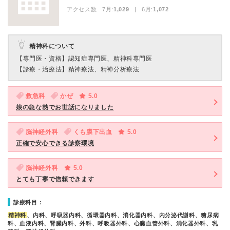
アクセス数 7月:
1,029
| 6月:
1,072
精神科について
【専門医・資格】
認知症専門医、精神科専門医
【診療・治療法】
精神療法、精神分析療法
救急科
かぜ
5.0
娘の急な熱でお世話になりました
脳神経外科
くも膜下出血
5.0
正確で安心できる診察環境
脳神経外科
5.0
とても丁寧で信頼できます
診療科目：
精神科
、内科、呼吸器内科、循環器内科、消化器内科、内分泌代謝科、糖尿病
科、血液内科、腎臓内科、外科、呼吸器外科、心臓血管外科、消化器外科、乳