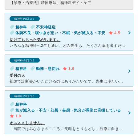
【診療・治療法】
精神療法、精神科デイ・ケア
精神科の口コミ
精神科
不安神経症
体調不良・寝つきが悪い・不眠・気が滅入る・不安
4.5
助けてもらった気がします。
いろんな精神科へ2年も通い、どの先生も、たくさん薬を出すだけ…症状は、まったく良くならず…最後、この病院にたどり着きました。今まで飲んでいた薬はヤメ、不安薬処方と眠る前に飲むお薬2種類だけで、よく眠れ
精神科の口コミ
精神科
動悸・息切れ
1.0
受付の人
初診で診断書がいただけるのはありがたいです。先生は冷たいと感じることはあります。 受付の人は本当に最悪ですね、態度が悪すぎる。なぜかいつもキレているし不機嫌。初めてきた人は流れなんて当然わからないの
精神科の口コミ
精神科
気が滅入る・不安・幻想・妄想・気分が異常に高揚している
1.0
オススメしません。
「当院ではみなさまのこころに笑顔をとりもどし、治療に向き合っていただけるよう、サポートいたします。」書いてある事とは全く違います。まともに話も取り合わない、病院の都合を押し付ける、患者の心に寄り添うと