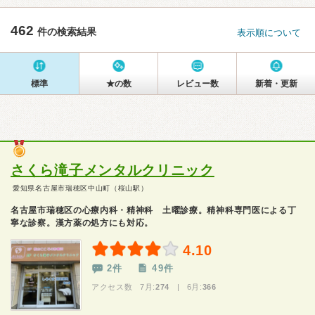
462
件の検索結果
表示順について
標準
★の数
レビュー数
新着・更新
さくら滝子メンタルクリニック
愛知県名古屋市瑞穂区中山町（桜山駅）
名古屋市瑞穂区の心療内科・精神科 土曜診療。精神科専門医による丁
寧な診察。漢方薬の処方にも対応。
4.10
2件
49件
アクセス数 7月:
274
| 6月:
366