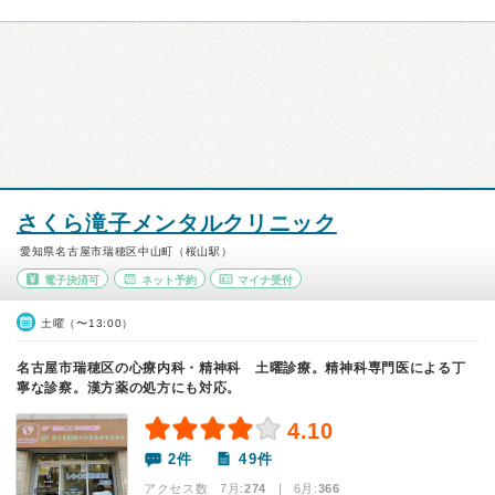
さくら滝子メンタルクリニック
愛知県名古屋市瑞穂区中山町（桜山駅）
電子決済可
ネット予約
マイナ受付
土曜（〜13:00）
名古屋市瑞穂区の心療内科・精神科 土曜診療。精神科専門医による丁
寧な診察。漢方薬の処方にも対応。
4.10
2件
49件
アクセス数 7月:
274
| 6月:
366