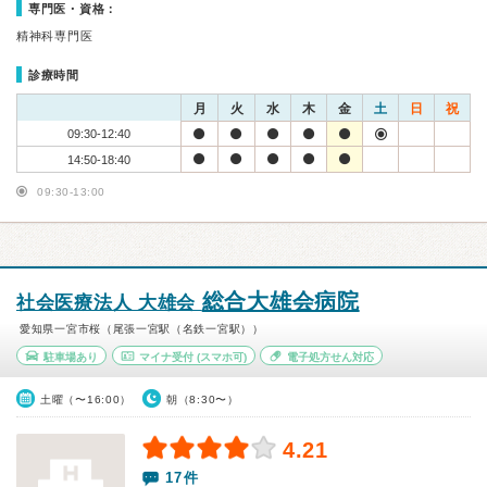
専門医・資格：
精神科専門医
診療時間
月
火
水
木
金
土
日
祝
09:30-12:40
14:50-18:40
09:30-13:00
総合大雄会病院
社会医療法人 大雄会
愛知県一宮市桜（尾張一宮駅（名鉄一宮駅））
駐車場あり
マイナ受付
(スマホ可)
電子処方せん対応
土曜（〜16:00）
朝（8:30〜）
4.21
17件