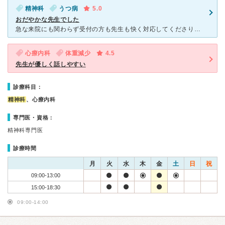
精神科
うつ病
5.0
おだやかな先生でした
急な来院にも関わらず受付の方も先生も快く対応してくださり、丁寧かつ優しくてとても安心しました。受付の方に当日中に診察出来ないかと相談したところ、先生と掛け合って下さり無事受診することが出来ました。 精
心療内科
体重減少
4.5
先生が優しく話しやすい
診療科目：
精神科
、心療内科
専門医・資格：
精神科専門医
診療時間
月
火
水
木
金
土
日
祝
09:00-13:00
15:00-18:30
09:00-14:00