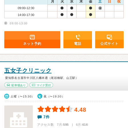
月
火
水
木
金
土
日
祝
09:00-12:30
14:00-17:30
09:00-13:00
ネット予約
電話
公式サイト
五女子クリニック
愛知県名古屋市中川区八幡本通（尾頭橋駅、山王駅）
駐車場あり
マイナ受付
土曜（〜15:30）
夜（〜19:30）
4.48
7件
アクセス数 7月:
595
| 6月:
616