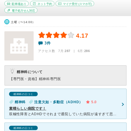
駐車場あり
ネット予約
マイナ受付
(スマホ可)
電子処方せん対応
土曜（〜14:00）
4.17
3件
アクセス数 7月:
287
| 6月:
286
精神科について
【専門医・資格】
精神科専門医
精神科の口コミ
精神科
注意欠如・多動症（ADHD）
5.0
素晴らしい病院です！
双極性障害とADHDでそれまで通院していた病院が遠すぎて思い切ってこちらの病院に変わりました。 予約や問診をアプリでし、思い立ったその日に受診出来ました。 予約時間に遅れそうになり、パニック状態で
精神科の口コミ