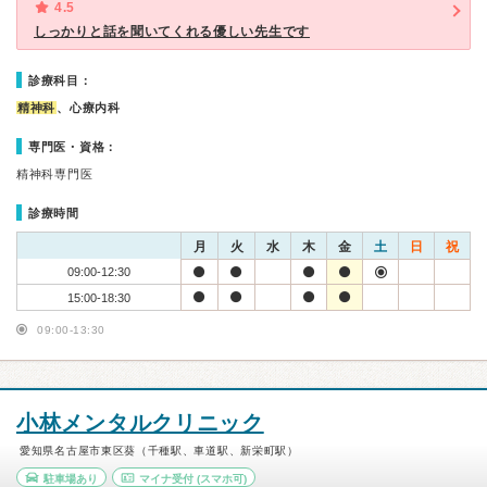
4.5
しっかりと話を聞いてくれる優しい先生です
診療科目：
精神科
、心療内科
専門医・資格：
精神科専門医
診療時間
月
火
水
木
金
土
日
祝
09:00-12:30
15:00-18:30
09:00-13:30
小林メンタルクリニック
愛知県名古屋市東区葵（千種駅、車道駅、新栄町駅）
駐車場あり
マイナ受付
(スマホ可)