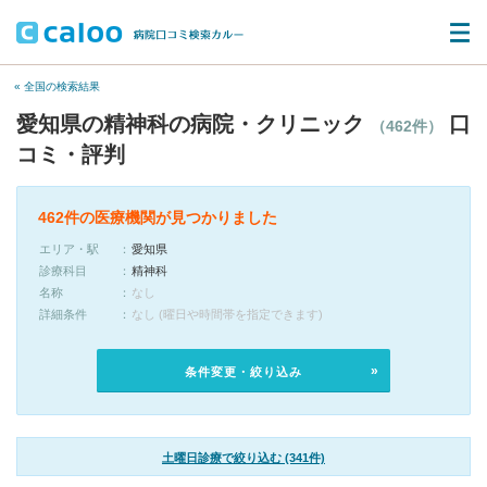
« 全国の検索結果
愛知県の精神科の病院・クリニック
口
（462件）
コミ・評判
462件の医療機関が見つかりました
エリア・駅
愛知県
診療科目
精神科
名称
なし
詳細条件
なし (曜日や時間帯を指定できます)
条件変更・絞り込み
土曜日診療で絞り込む (341件)