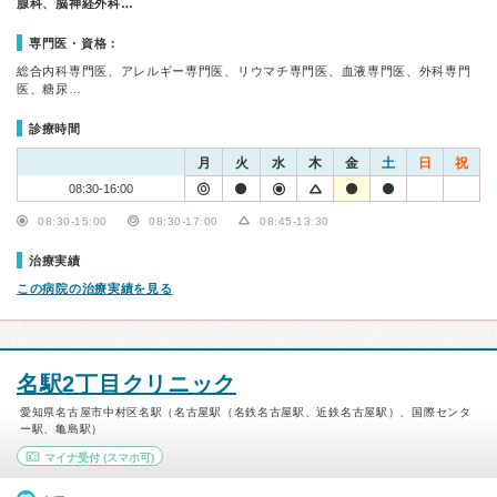
腺科、脳神経外科…
専門医・資格：
総合内科専門医、アレルギー専門医、リウマチ専門医、血液専門医、外科専門
医、糖尿…
診療時間
月
火
水
木
金
土
日
祝
08:30-16:00
08:30-15:00
08:30-17:00
08:45-13:30
治療実績
この病院の治療実績を見る
名駅2丁目クリニック
愛知県名古屋市中村区名駅（名古屋駅（名鉄名古屋駅、近鉄名古屋駅）、国際センタ
ー駅、亀島駅）
マイナ受付
(スマホ可)