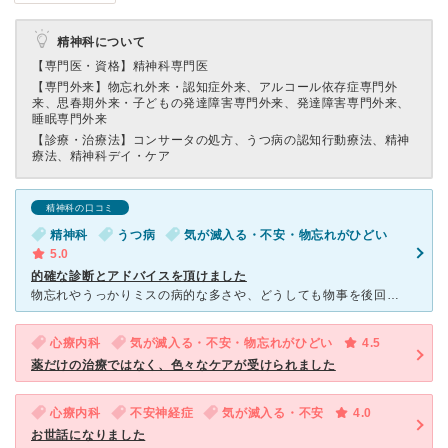
精神科について
【専門医・資格】
精神科専門医
【専門外来】
物忘れ外来・認知症外来、アルコール依存症専門外
来、思春期外来・子どもの発達障害専門外来、発達障害専門外来、
睡眠専門外来
【診療・治療法】
コンサータの処方、うつ病の認知行動療法、精神
療法、精神科デイ・ケア
精神科の口コミ
精神科
うつ病
気が滅入る・不安・物忘れがひどい
5.0
的確な診断とアドバイスを頂けました
物忘れやうっかりミスの病的な多さや、どうしても物事を後回しにしてしまう癖などからADHDを疑い、こちらの病院を受診しました。診察を受けるうちに、すぐにそれはADHDとしての症状ではなく、社会不安障害か
心療内科
気が滅入る・不安・物忘れがひどい
4.5
薬だけの治療ではなく、色々なケアが受けられました
心療内科
不安神経症
気が滅入る・不安
4.0
お世話になりました