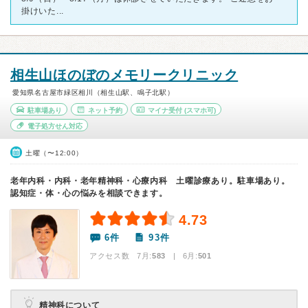
掛けいた...
相生山ほのぼのメモリークリニック
愛知県名古屋市緑区相川（相生山駅、鳴子北駅）
駐車場あり
ネット予約
マイナ受付
(スマホ可)
電子処方せん対応
土曜（〜12:00）
老年内科・内科・老年精神科・心療内科 土曜診療あり。駐車場あり。
認知症・体・心の悩みを相談できます。
4.73
6件
93件
アクセス数 7月:
583
| 6月:
501
精神科について