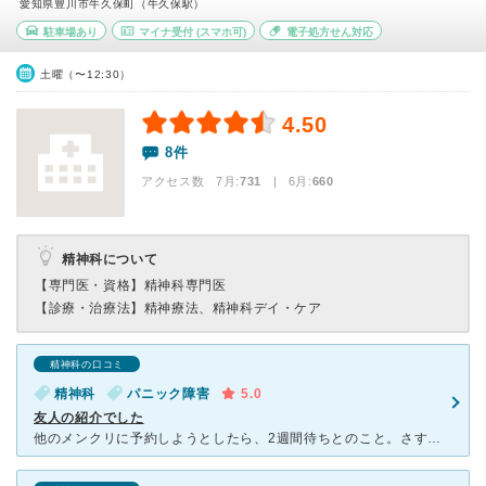
愛知県豊川市牛久保町（牛久保駅）
駐車場あり
マイナ受付
(スマホ可)
電子処方せん対応
土曜（〜12:30）
4.50
8件
アクセス数 7月:
731
| 6月:
660
精神科について
【専門医・資格】
精神科専門医
【診療・治療法】
精神療法、精神科デイ・ケア
精神科の口コミ
精神科
パニック障害
5.0
友人の紹介でした
他のメンクリに予約しようとしたら、2週間待ちとのこと。さすがに待てないのでこちらのメンクリにお世話になることにしました。 院内には割とたくさんの患者さんがいます。ただ、自分の番に回ってくるのは早いと