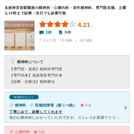
名鉄神宮前駅隣接の精神科・心療内科・老年精神科、専門医在籍、土曜
も14時まで診療・当日でも診療可能
4.21
3件
9件
アクセス数 7月:
555
| 6月:
500
精神科について
【専門医・資格】
精神科専門医
【専門外来】
発達障害専門外来
【診療・治療法】
精神療法
精神科の口コミ
精神科
双極性障害（躁うつ病）
5.0
丁寧にみて、診断してくれます
他の心療内科にかかっていたのですが、ストレスが原因でうつになっていると言われ、良くならないのに、毎回同じ薬をくれるだけ。うつ病なんですか?と聞くと、そこまではいかないけど、と。適応障害と言うやつですか
心療内科
5.0