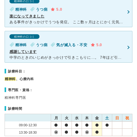
精神科の口コミ
精神科
うつ病
5.0
楽になってきました
ある事件がきっかけでうつを発症。 ここ数ヶ月はとにかく元気が出なくて、何もやる気が起こらない日もありました。 勤めていた仕事も辞めて、ダラ-ダラと過ごす毎日。そんなときに知人から紹介されたのが、こ
精神科の口コミ
精神科
うつ病
気が滅入る・不安
5.0
感謝しています
中学のときのいじめがきっかけで引きこもりに…。 7年ほど引きこもって、通い始めたのがこちらのメンタルクリニックです。 こちらのクリニックにはデイケアがあり、僕と同じように苦しんでいる人たちが通って
診療科目：
精神科
、心療内科
専門医・資格：
精神科専門医
診療時間
月
火
水
木
金
土
日
祝
09:00-12:30
13:30-18:30