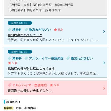
【専門医・資格】
認知症専門医、精神科専門医
【専門外来】
物忘れ外来・認知症外来
精神科の口コミ
精神科
物忘れがひどい
5.0
認知症専門のクリニック
父親が、同じ事を何度も聞くようになり、イライラも強くて、かかりつけ医に相談したら、認知症疾患医療センターならこちらが有名とのことで紹介されました。 院長先生が説明が丁寧で、優しかったのが印象的でした
精神科の口コミ
精神科
アルツハイマー型認知症
物忘れがひどい
5.0
認知症の母がお世話になってます
ケアマネさんにここが評判が良いとお勧めされて、母の認知症で通院しています。先生も、看護師さんも、心理士さんも、皆さん優しく対応してくれます。内科も精神科も一緒にみてくれて、いろんな病院に通わなくて良い
アルツハイマー型認知症
5.0
評判通りの優しい先生でした！
診療科目：
精神科
、内科、心療内科