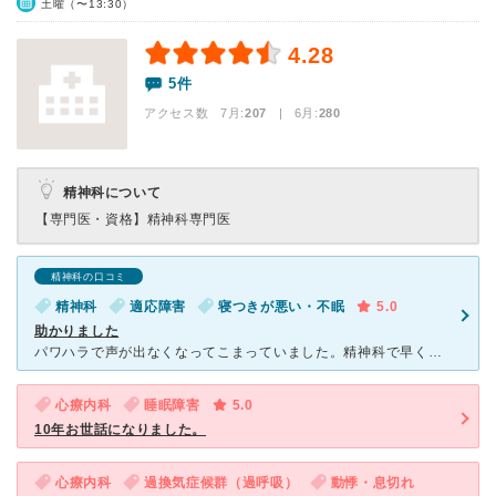
土曜（〜13:30）
4.28
5件
アクセス数 7月:
207
| 6月:
280
精神科について
【専門医・資格】
精神科専門医
精神科の口コミ
精神科
適応障害
寝つきが悪い・不眠
5.0
助かりました
パワハラで声が出なくなってこまっていました。精神科で早く予約取れたのが、名駅2丁目クリニックでした。 声が出ない私を気遣い、優しく接してくださったスタッフに感謝しています。 私は事前に言いたい事や
心療内科
睡眠障害
5.0
10年お世話になりました。
心療内科
過換気症候群（過呼吸）
動悸・息切れ