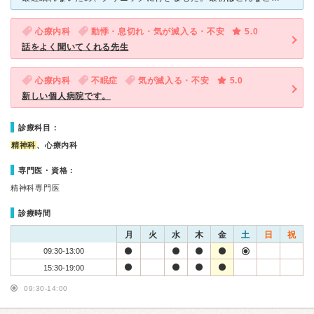
心療内科
動悸・息切れ・気が滅入る・不安
5.0
話をよく聞いてくれる先生
心療内科
不眠症
気が滅入る・不安
5.0
新しい個人病院です。
診療科目：
精神科
、心療内科
専門医・資格：
精神科専門医
診療時間
月
火
水
木
金
土
日
祝
09:30-13:00
15:30-19:00
09:30-14:00