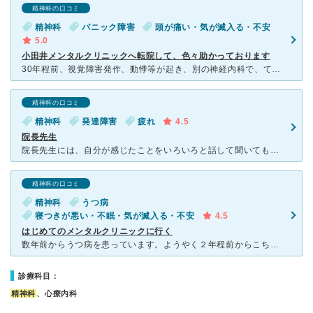
精神科の口コミ
精神科
パニック障害
頭が痛い・気が滅入る・不安
5.0
小田井メンタルクリニックへ転院して、色々助かっております
30年程前、視覚障害発作、動悸等が起き、別の神経内科で、てんかん疑いとして治療していましたが、日向等の明るい所にいるだけで眼痛、頭痛がひどくなったり、サイレンの様な大きな耳鳴り、神経過敏になっていきま
精神科の口コミ
精神科
発達障害
疲れ
4.5
院長先生
院長先生には、自分が感じたことをいろいろと話して聞いてもらい、薬も症状と共に考えて変えていただきました。 新しい新薬が出たら変えてもらい、時には漢方薬やビタミン剤など、その時々に合った処方をしてくれ
精神科の口コミ
精神科
うつ病
寝つきが悪い・不眠・気が滅入る・不安
4.5
はじめてのメンタルクリニックに行く
数年前からうつ病を患っています。ようやく２年程前からこちらのメンタルクリニックへ通院するようになりました。初回はやはり予約が必要という事でしたので電話で予約した所、その際に軽い質問も受けました。どのよ
診療科目：
精神科
、心療内科