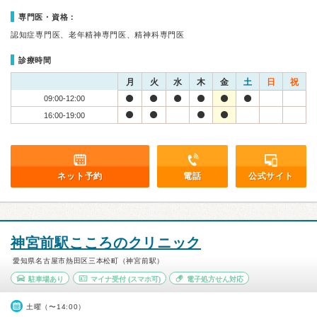
専門医・資格：
認知症専門医、老年精神専門医、精神科専門医
診療時間
月
火
水
木
金
土
日
祝
09:00-12:00
16:00-19:00
ネット予約
電話
公式サイト
神宮前駅こころのクリニック
愛知県名古屋市熱田区三本松町（神宮前駅）
駐車場あり
マイナ受付
(スマホ可)
電子処方せん対応
土曜（〜14:00）