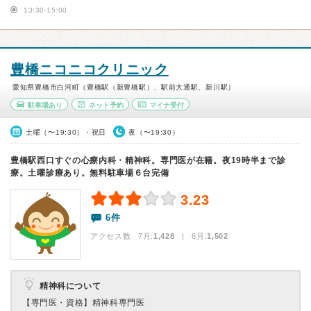
13:30-15:00
豊橋ニコニコクリニック
愛知県豊橋市白河町（豊橋駅（新豊橋駅）、駅前大通駅、新川駅）
駐車場あり
ネット予約
マイナ受付
土曜（〜19:30）・祝日
夜（〜19:30）
豊橋駅西口すぐの心療内科・精神科。専門医が在籍。夜19時半まで診
療。土曜診療あり。無料駐車場６台完備
3.23
6件
アクセス数 7月:
1,428
| 6月:
1,502
精神科について
【専門医・資格】
精神科専門医