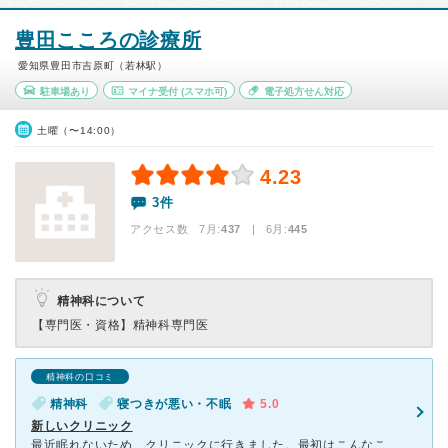
豊田こころの診療所
愛知県豊田市吉原町（若林駅）
駐車場あり
マイナ受付
(スマホ可)
電子処方せん対応
土曜（〜14:00）
4.23
3件
アクセス数 7月:
437
| 6月:
445
精神科について
【専門医・資格】
精神科専門医
精神科の口コミ
精神科
寝つきが悪い・不眠
5.0
新しいクリニック
最近眠れないため、クリニックに行きました。最初はこんなことで受診してもいいのか心配でしたが、スタッフも先生も優しく接してくれました。先生から眠れない方も来ますので気にしないで下さいといってくれ、なんだ