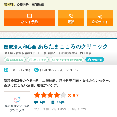
精神科
、心療内科、在宅医療
ネット予約
電話
公式サイト
あらたまこころのクリニック
医療法人和心会
愛知県名古屋市瑞穂区洲山町（新瑞橋駅、瑞穂運動場西駅、妙音通駅）
駐車場あり
ネット予約
マイナ受付
(スマホ可)
女医在籍
土曜（〜17:30）
朝（8:30〜）・夜（〜19:30）
新瑞橋駅2分の心療内科 土曜診療。精神科専門医・女性カウンセラー。
薬漬けにしない治療。復職デイケア。
3.97
4件
76件
アクセス数 7月:
1,053
| 6月:
1,023