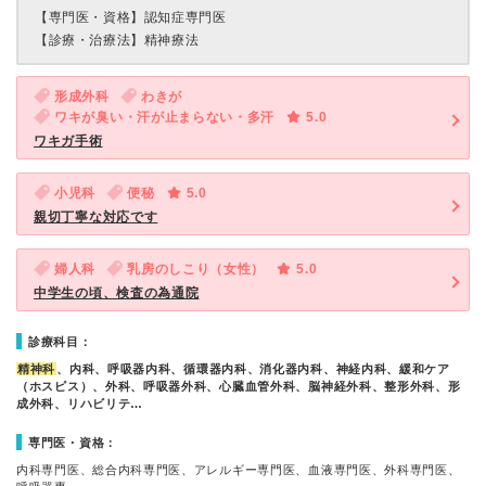
【専門医・資格】
認知症専門医
【診療・治療法】
精神療法
形成外科
わきが
ワキが臭い・汗が止まらない・多汗
5.0
ワキガ手術
小児科
便秘
5.0
親切丁寧な対応です
婦人科
乳房のしこり（女性）
5.0
中学生の頃、検査の為通院
診療科目：
精神科
、内科、呼吸器内科、循環器内科、消化器内科、神経内科、緩和ケア
（ホスピス）、外科、呼吸器外科、心臓血管外科、脳神経外科、整形外科、形
成外科、リハビリテ…
専門医・資格：
内科専門医、総合内科専門医、アレルギー専門医、血液専門医、外科専門医、