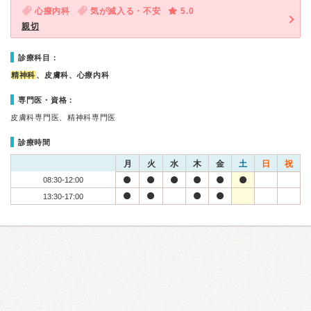
心療内科
気が滅入る・不安
5.0
親切
診療科目：
精神科
、皮膚科、心療内科
専門医・資格：
皮膚科専門医、精神科専門医
診療時間
月
火
水
木
金
土
日
祝
08:30-12:00
13:30-17:00