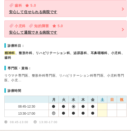
歯科
5.0
安心して任せられる病院です
小児科
知的障害
5.0
安心して通院できる病院です
診療科目：
精神科
、整形外科、リハビリテーション科、泌尿器科、耳鼻咽喉科、小児科、
歯科
専門医・資格：
リウマチ専門医、整形外科専門医、リハビリテーション科専門医、小児科専門
医、小児…
診療時間
月
火
水
木
金
土
日
祝
08:45-12:30
13:30-17:00
08:45-13:00
13:00-17:00