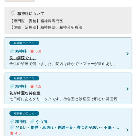
精神科について
【専門医・資格】
精神科専門医
【診療・治療法】
精神療法、精神分析療法
精神科の口コミ
精神科
5.0
良い病院です。
子供の診療で伺いました。院内は静かでソファーが沢山あり、全体的に白で統一されていて落ち着きます。先生自ら呼びに来てくれます。細かく話を聞いて下さり、真剣に考えてくれる先生だと思いました。穏やかでとても
精神科の口コミ
精神科
4.5
花が綺麗な待合室
七日町にあるクリニックです。待合室と診察室は明るい雰囲気で清潔感があります。ほかに心理検査など行う部屋と、処置室があります。 トイレはバリアフリーで車椅子の人でも入りやすい仕様になっています。 花
精神科の口コミ
精神科
うつ病
だるい・動悸・息切れ・体調不良・寝つきが悪い・不眠・気が滅入る・不安
4.5