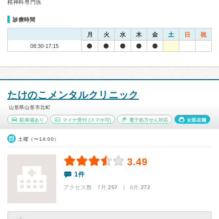
精神科専門医
診療時間
月
火
水
木
金
土
日
祝
08:30-17:15
たけのこメンタルクリニック
山形県山形市北町
駐車場あり
マイナ受付
(スマホ可)
電子処方せん対応
女医在籍
土曜（〜14:00）
3.49
1件
アクセス数 7月:
257
| 6月:
272