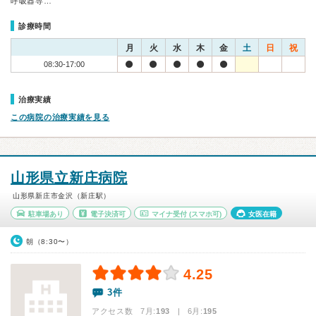
呼吸器専…
診療時間
月
火
水
木
金
土
日
祝
08:30-17:00
治療実績
この病院の治療実績を見る
山形県立新庄病院
山形県新庄市金沢（新庄駅）
駐車場あり
電子決済可
マイナ受付
(スマホ可)
女医在籍
朝（8:30〜）
4.25
3件
アクセス数 7月:
193
| 6月:
195