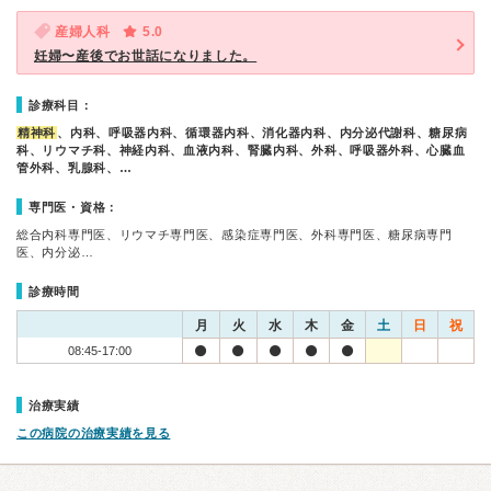
産婦人科
5.0
妊婦〜産後でお世話になりました。
診療科目：
精神科
、内科、呼吸器内科、循環器内科、消化器内科、内分泌代謝科、糖尿病
科、リウマチ科、神経内科、血液内科、腎臓内科、外科、呼吸器外科、心臓血
管外科、乳腺科、…
専門医・資格：
総合内科専門医、リウマチ専門医、感染症専門医、外科専門医、糖尿病専門
医、内分泌…
診療時間
月
火
水
木
金
土
日
祝
08:45-17:00
治療実績
この病院の治療実績を見る