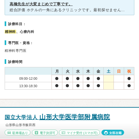
高橋先生が大変まじめで丁寧です。
総合評価 ホテルの一角にあるクリニックです。最初探せませんでした。 普通にホテルの１階に入ればすぐ見つかります。 症状や悩みも否定することなく聞いてくれてとても助かります。 スタッフはとても親
診療科目：
精神科
、心療内科
専門医・資格：
精神科専門医
診療時間
月
火
水
木
金
土
日
祝
09:00-12:00
13:30-18:30
山形大学医学部附属病院
国立大学法人
山形県山形市飯田西
駐車場あり
電子決済可
マイナ受付
(スマホ可)
女医在籍