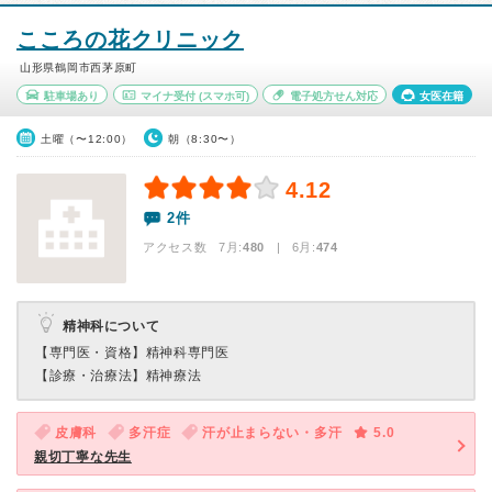
こころの花クリニック
山形県鶴岡市西茅原町
駐車場あり
マイナ受付
(スマホ可)
電子処方せん対応
女医在籍
土曜（〜12:00）
朝（8:30〜）
4.12
2件
アクセス数 7月:
480
| 6月:
474
精神科について
【専門医・資格】
精神科専門医
【診療・治療法】
精神療法
皮膚科
多汗症
汗が止まらない・多汗
5.0
親切丁寧な先生