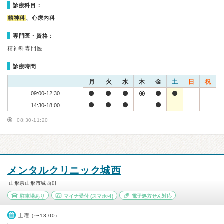
診療科目：
精神科
、心療内科
専門医・資格：
精神科専門医
診療時間
月
火
水
木
金
土
日
祝
09:00-12:30
14:30-18:00
08:30-11:20
メンタルクリニック城西
山形県山形市城西町
駐車場あり
マイナ受付
(スマホ可)
電子処方せん対応
土曜（〜13:00）