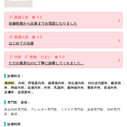
産婦人科
5.0
妊娠初期から出産までお世話になりました
産婦人科
5.0
はじめての出産
内科
発熱・だるい
5.0
ただの風邪なのに丁寧に診察してくれました。
診療科目：
精神科
、内科、呼吸器内科、循環器内科、消化器内科、内分泌代謝科、糖尿病
科、神経内科、血液内科、外科、乳腺科、脳神経外科、整形外科、形成外科、
皮膚科、泌尿器科…
専門医・資格：
総合内科専門医、アレルギー専門医、リウマチ専門医、血液専門医、外科専門
医、糖尿…
診療時間