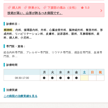
婦人科
卵巣がん
下腹部の痛み（女性）
5.0
技術が高い、山形が誇るべき病院です。
診療科目：
精神科
、内科、循環器内科、外科、心臓血管外科、脳神経外科、整形外科、形
成外科、リハビリテーション科、皮膚科、泌尿器科、眼科、耳鼻咽喉科、産
科、婦人科、小児科…
専門医・資格：
総合内科専門医、アレルギー専門医、リウマチ専門医、感染症専門医、血液専
門医、外…
診療時間
月
火
水
木
金
土
日
祝
08:30-17:00
治療実績
この病院の治療実績を見る