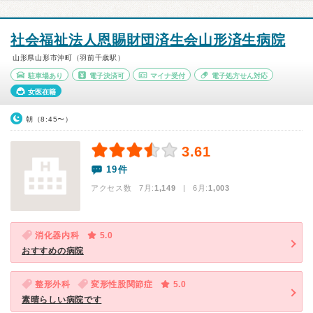
社会福祉法人恩賜財団済生会山形済生病院
山形県山形市沖町（羽前千歳駅）
駐車場あり
電子決済可
マイナ受付
電子処方せん対応
女医在籍
朝（8:45〜）
3.61
19件
アクセス数 7月:
1,149
| 6月:
1,003
消化器内科
5.0
おすすめの病院
整形外科
変形性股関節症
5.0
素晴らしい病院です