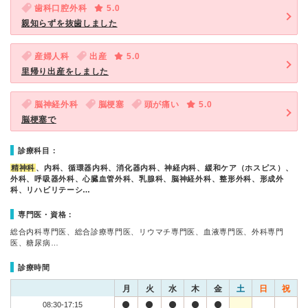
歯科口腔外科
5.0
親知らずを抜歯しました
産婦人科
出産
5.0
里帰り出産をしました
脳神経外科
脳梗塞
頭が痛い
5.0
脳梗塞で
診療科目：
精神科
、内科、循環器内科、消化器内科、神経内科、緩和ケア（ホスピス）、
外科、呼吸器外科、心臓血管外科、乳腺科、脳神経外科、整形外科、形成外
科、リハビリテーシ…
専門医・資格：
総合内科専門医、総合診療専門医、リウマチ専門医、血液専門医、外科専門
医、糖尿病…
診療時間
月
火
水
木
金
土
日
祝
08:30-17:15