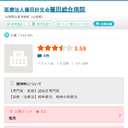
篠田総合病院
医療法人篠田好生会
山形県山形市桜町（山形駅）
駐車場あり
電子決済可
マイナ受付
(スマホ可)
女医在籍
土曜（〜12:30）
3.59
4件
アクセス数 7月:
228
| 6月:
199
精神科について
【専門医・資格】
認知症専門医
【診療・治療法】
精神療法、精神分析療法
人間ドック
4.5
毎年