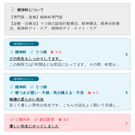
精神科について
【専門医・資格】
精神科専門医
【診療・治療法】
うつ病の認知行動療法、精神療法、精神分析療
法、精神科デイ・ケア、精神科デイ・ナイト・ケア
精神科の口コミ
精神科
うつ病
5.0
どの先生もしっかりしてます。
この病院では7年間ほどお世話になってます。 その間、何度か主治医が変わったり、主治医がお休みなどで 何度か主治医以外の先生にお世話になったことがありますが、 どの先生もしっかり話を聞いてくれます
精神科の口コミ
精神科
うつ病
寝つきが悪い・不眠・気が滅入る・不安
4.5
物腰の柔らかい先生
若くて優しい男性の先生です。こちらの話をよく聞いて共感してくれるので、とても話しやすいです。薬も相談しながら自分に合う物を少しずつ出して、試しながら調節してくれるので安心感があります。完全予約制です。
心療内科
適応障害
4.5
優しい先生にホッとしました