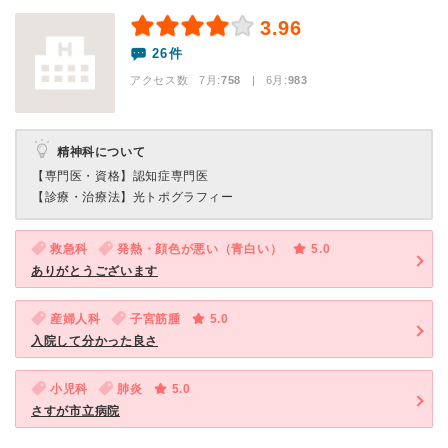
3.96
26件
アクセス数 7月:
758
| 6月:
983
精神科について
【専門医・資格】
認知症専門医
【診療・治療法】
光トポグラフィー
救急科
発熱・顔色が悪い（青白い）
5.0
ありがとうございます
産婦人科
子宮筋腫
5.0
入院して分かった良さ
小児科
肺炎
5.0
さすが市立病院