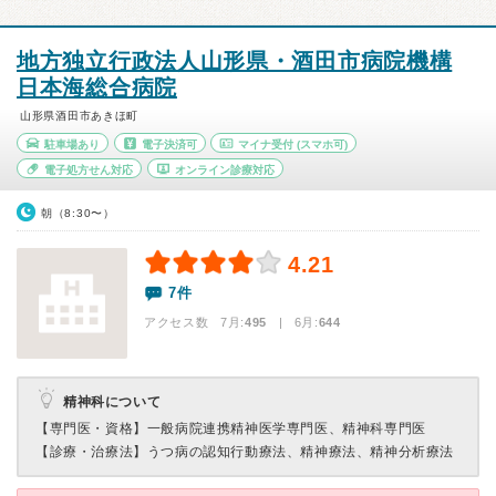
地方独立行政法人山形県・酒田市病院機構
日本海総合病院
山形県酒田市あきほ町
駐車場あり
電子決済可
マイナ受付
(スマホ可)
電子処方せん対応
オンライン診療対応
朝（8:30〜）
4.21
7件
アクセス数 7月:
495
| 6月:
644
精神科について
【専門医・資格】
一般病院連携精神医学専門医、精神科専門医
【診療・治療法】
うつ病の認知行動療法、精神療法、精神分析療法