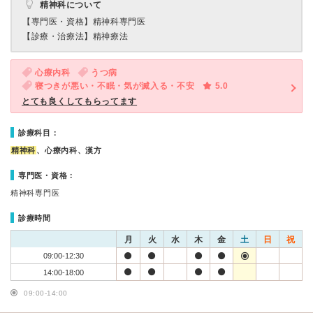
精神科について
【専門医・資格】
精神科専門医
【診療・治療法】
精神療法
心療内科
うつ病
寝つきが悪い・不眠・気が滅入る・不安
5.0
とても良くしてもらってます
診療科目：
精神科
、心療内科、漢方
専門医・資格：
精神科専門医
診療時間
月
火
水
木
金
土
日
祝
09:00-12:30
14:00-18:00
09:00-14:00