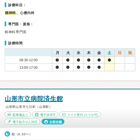
診療科目：
精神科
、心療内科
専門医・資格：
精神科専門医
診療時間
月
火
水
木
金
土
日
祝
08:30-12:00
13:00-17:00
山形市立病院済生館
山形県山形市七日町（山形駅）
駐車場あり
電子決済可
マイナ受付
(スマホ可)
電子処方せん対応
女医在籍
朝（8:30〜）