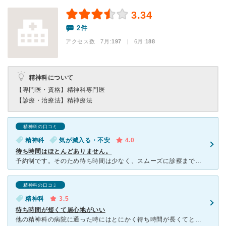
3.34
2件
アクセス数 7月:
197
| 6月:
188
精神科について
【専門医・資格】
精神科専門医
【診療・治療法】
精神療法
精神科の口コミ
精神科
気が滅入る・不安
4.0
待ち時間はほとんどありません。
予約制です。そのため待ち時間は少なく、スムーズに診察までして頂けます。診察はカウンセリング等ではなく、今の状態を聞いて薬の相談の時間といった感じです。薬の副作用等も説明していただき、減薬したり変更した
精神科の口コミ
精神科
3.5
待ち時間が短くて居心地がいい
他の精神科の病院に通った時にはとにかく待ち時間が長くてとても辛い時間を過ごしましたが、こちらはとても清潔感のある院内で看護師さんや受付の方も優しく気さくな方なので話しやすいです。 少しでも待ち時間が