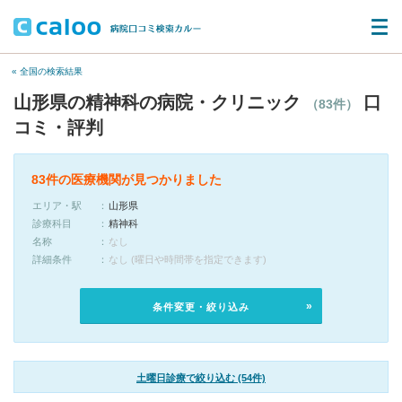
« 全国の検索結果
山形県の精神科の病院・クリニック
口
（83件）
コミ・評判
83件の医療機関が見つかりました
エリア・駅
山形県
診療科目
精神科
名称
なし
詳細条件
なし (曜日や時間帯を指定できます)
条件変更・絞り込み
土曜日診療で絞り込む (54件)