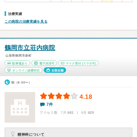
治療実績
この病院の治療実績を見る
鶴岡市立荘内病院
山形県鶴岡市泉町
駐車場あり
電子決済可
マイナ受付
(スマホ可)
オンライン診療対応
女医在籍
朝（8:30〜）
4.18
7件
アクセス数 7月:
661
| 6月:
625
精神科について