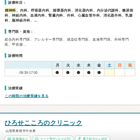
診療科目：
精神科
、内科、呼吸器内科、循環器内科、消化器内科、内分泌代謝科、糖尿病
科、神経内科、血液内科、腎臓内科、外科、心臓血管外科、消化器外科、乳腺
科、脳神経外科、…
専門医・資格：
総合内科専門医、アレルギー専門医、感染症専門医、血液専門医、外科専門
医、甲状腺…
診療時間
月
火
水
木
金
土
日
祝
08:30-17:00
治療実績
この病院の治療実績を見る
ひろせこころのクリニック
山形県東根市中央東
駐車場あり
マイナ受付
(スマホ可)
電子処方せん対応