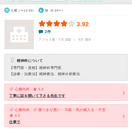
土曜（〜12:30）
朝（8:30〜）
3.92
2件
アクセス数 7月:
152
| 6月:
103
精神科について
【専門医・資格】
精神科専門医
【診療・治療法】
精神療法、精神分析療法
心療内科
5.0
丁寧に話を聞いて下さる先生です
心療内科
寝つきが悪い・不眠・気が滅入る・不安
4.5
仕事で