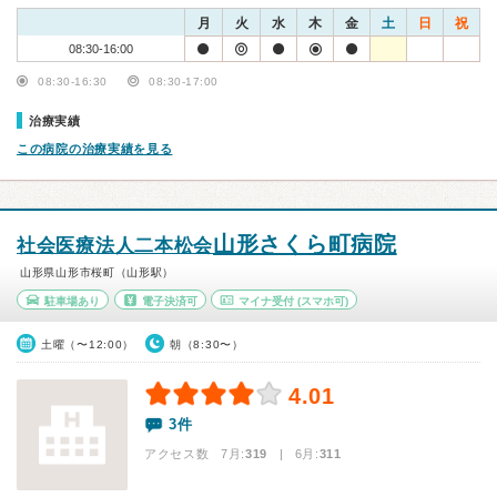
月
火
水
木
金
土
日
祝
08:30-16:00
08:30-16:30
08:30-17:00
治療実績
この病院の治療実績を見る
山形さくら町病院
社会医療法人二本松会
山形県山形市桜町（山形駅）
駐車場あり
電子決済可
マイナ受付
(スマホ可)
土曜（〜12:00）
朝（8:30〜）
4.01
3件
アクセス数 7月:
319
| 6月:
311