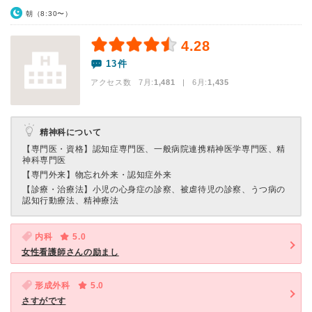
朝（8:30〜）
4.28
13件
アクセス数 7月:
1,481
| 6月:
1,435
精神科について
【専門医・資格】
認知症専門医、一般病院連携精神医学専門医、精
神科専門医
【専門外来】
物忘れ外来・認知症外来
【診療・治療法】
小児の心身症の診察、被虐待児の診察、うつ病の
認知行動療法、精神療法
内科
5.0
女性看護師さんの励まし
形成外科
5.0
さすがです