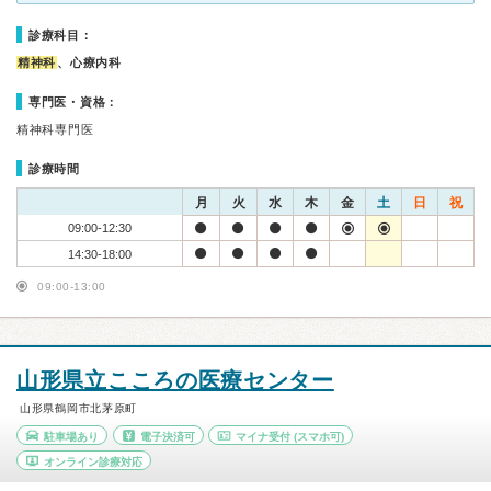
診療科目：
精神科
、心療内科
専門医・資格：
精神科専門医
診療時間
月
火
水
木
金
土
日
祝
09:00-12:30
14:30-18:00
09:00-13:00
山形県立こころの医療センター
山形県鶴岡市北茅原町
駐車場あり
電子決済可
マイナ受付
(スマホ可)
オンライン診療対応