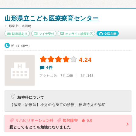
山形県立こども医療療育センター
山形県上山市河崎
駐車場あり
マイナ受付
オンライン診療対応
女医在籍
朝（8:45〜）
4.24
4件
アクセス数 7月:
160
| 6月:
148
精神科について
【診療・治療法】
小児の心身症の診察、被虐待児の診察
リハビリテーション科
知的障害
5.0
親としてもとても勉強になりました