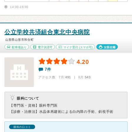
14:00-16:00
公立学校共済組合東北中央病院
山形県山形市和合町
駐車場あり
電子決済可
マイナ受付
(スマホ可)
女医在籍
4.20
7件
アクセス数 7月:
491
| 6月:
543
眼科について
【専門医・資格】
眼科専門医
【診療・治療法】
水晶体再建術による白内障の手術、斜視手術
眼科の口コミ