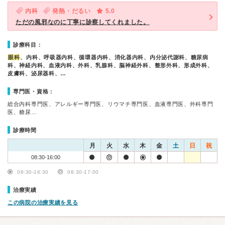
内科
発熱・だるい
5.0
ただの風邪なのに丁寧に診察してくれました。
診療科目：
眼科
、内科、呼吸器内科、循環器内科、消化器内科、内分泌代謝科、糖尿病
科、神経内科、血液内科、外科、乳腺科、脳神経外科、整形外科、形成外科、
皮膚科、泌尿器科、…
専門医・資格：
総合内科専門医、アレルギー専門医、リウマチ専門医、血液専門医、外科専門
医、糖尿…
診療時間
月
火
水
木
金
土
日
祝
08:30-16:00
08:30-16:30
08:30-17:00
治療実績
この病院の治療実績を見る