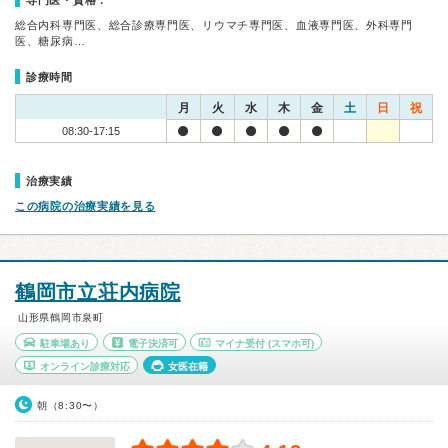
専門医・資格：
総合内科専門医、総合診療専門医、リウマチ専門医、血液専門医、外科専門
医、糖尿病…
診療時間
月
火
水
木
金
土
日
祝
08:30-17:15
治療実績
この病院の治療実績を見る
鶴岡市立荘内病院
山形県鶴岡市泉町
駐車場あり
電子決済可
マイナ受付
(スマホ可)
オンライン診療対応
女医在籍
朝（8:30〜）