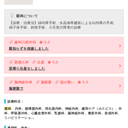
眼科について
【診療・治療法】
緑内障手術、水晶体再建術による白内障の手術、
硝子体手術、斜視手術、小児視力障害の診療
歯科口腔外科
5.0
親知らずを抜歯しました
産婦人科
出産
5.0
里帰り出産をしました
脳神経外科
脳梗塞
頭が痛い
5.0
脳梗塞で
診療科目：
眼科
、内科、循環器内科、消化器内科、神経内科、緩和ケア（ホスピス）、外
科、呼吸器外科、心臓血管外科、乳腺科、脳神経外科、整形外科、形成外科、
リハビリテーショ…