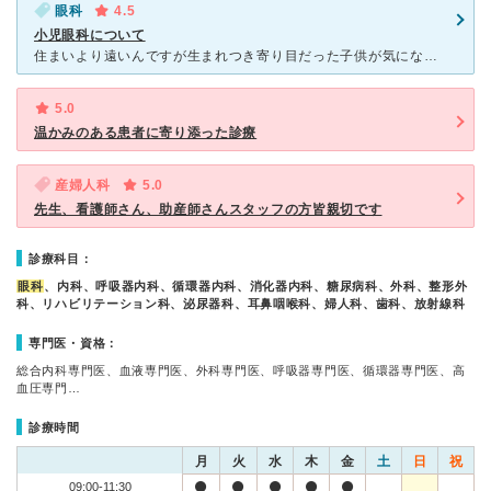
眼科
4.5
小児眼科について
住まいより遠いんですが生まれつき寄り目だった子供が気になり、近くの眼科医に通っても『二歳になったら寄り目が普通の目に戻ります。』と、言われ待っても戻らず同じ眼科医に行くとこちらの東北中央病院へ紹介状を
5.0
温かみのある患者に寄り添った診療
産婦人科
5.0
先生、看護師さん、助産師さんスタッフの方皆親切です
診療科目：
眼科
、内科、呼吸器内科、循環器内科、消化器内科、糖尿病科、外科、整形外
科、リハビリテーション科、泌尿器科、耳鼻咽喉科、婦人科、歯科、放射線科
専門医・資格：
総合内科専門医、血液専門医、外科専門医、呼吸器専門医、循環器専門医、高
血圧専門…
診療時間
月
火
水
木
金
土
日
祝
09:00-11:30