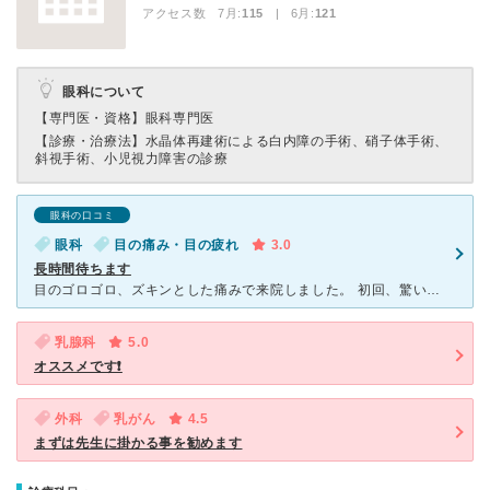
アクセス数 7月:
115
| 6月:
121
眼科について
【専門医・資格】
眼科専門医
【診療・治療法】
水晶体再建術による白内障の手術、硝子体手術、
斜視手術、小児視力障害の診療
眼科の口コミ
眼科
目の痛み・目の疲れ
3.0
長時間待ちます
目のゴロゴロ、ズキンとした痛みで来院しました。 初回、驚いたのが待っている患者さんの多さ。 最低１・５～２時間は待つと思います。 （通院していた時は、毎回２時間は待っていました） 看護
乳腺科
5.0
オススメです❗️
外科
乳がん
4.5
まずは先生に掛かる事を勧めます