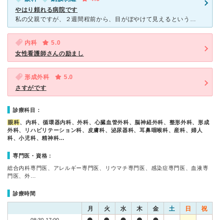
やはり頼れる病院です
私の父親ですが、２週間程前から、目がぼやけて見えるという違和感があったようで、地元の眼科に診察してもらい、目薬をさしていたのですが、改善しない状態が続いていたようです。朝起きると、片目が真っ暗で見えな
内科
5.0
女性看護師さんの励まし
形成外科
5.0
さすがです
診療科目：
眼科
、内科、循環器内科、外科、心臓血管外科、脳神経外科、整形外科、形成
外科、リハビリテーション科、皮膚科、泌尿器科、耳鼻咽喉科、産科、婦人
科、小児科、精神科…
専門医・資格：
総合内科専門医、アレルギー専門医、リウマチ専門医、感染症専門医、血液専
門医、外…
診療時間
月
火
水
木
金
土
日
祝