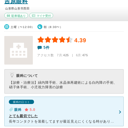
吉原眼科
山形県山形市西田
駐車場あり
マイナ受付
土曜（〜12:00）
朝（8:30〜）
4.39
5件
アクセス数 7月:
425
| 6月:
475
眼科について
【診療・治療法】
緑内障手術、水晶体再建術による白内障の手術、
硝子体手術、小児視力障害の診療
眼科の口コミ
眼科
5.0
とても親切でした
長年コンタクトを装着してますが最近見えにくくなる時があり度数が変わったのかなと思ってました。はじめ他の医院に行きましたが受付の時点で度数変更したいのか決めて欲しいと言われ受診するのをやめ、昔受診したこ