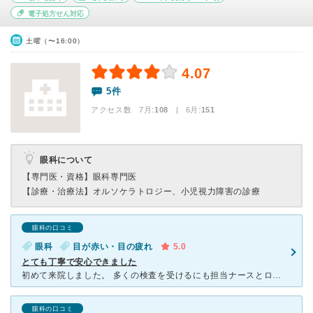
電子処方せん対応
土曜（〜16:00）
4.07
5件
アクセス数 7月:
108
| 6月:
151
眼科について
【専門医・資格】
眼科専門医
【診療・治療法】
オルソケラトロジー、小児視力障害の診療
眼科の口コミ
眼科
目が赤い・目の疲れ
5.0
とても丁寧で安心できました
初めて来院しました。 多くの検査を受けるにも担当ナースとローテーションが決まっており、とてもスムーズに終えることが出来ました。 混み合っているのにも関わらず、看護師さんも一人ひとりに検査＆話を
眼科の口コミ