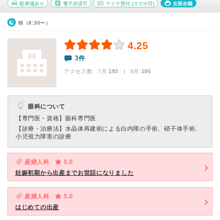
駐車場あり
電子決済可
マイナ受付
(スマホ可)
女医在籍
朝（8:30〜）
4.25
3件
アクセス数 7月:
193
| 6月:
195
眼科について
【専門医・資格】
眼科専門医
【診療・治療法】
水晶体再建術による白内障の手術、硝子体手術、
小児視力障害の診療
産婦人科
5.0
妊娠初期から出産までお世話になりました
産婦人科
5.0
はじめての出産