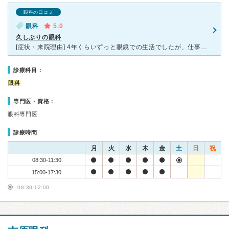
眼科の口コミ
眼科
5.0
久しぶりの眼科
[症状・来院理由] 4年くらいずっと眼鏡での生活でしたが、仕事や運動でコンタクトも必要になってきたので作りたいと思っていました。 かかりつけの眼科もなくどこに行こうか迷ってましたが、知り合いから新
診療科目：
眼科
専門医・資格：
眼科専門医
診療時間
月
火
水
木
金
土
日
祝
08:30-11:30
15:00-17:30
08:30-12:00