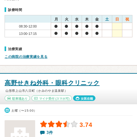
診療時間
月
火
水
木
金
土
日
祝
08:30-12:00
13:00-17:15
治療実績
この病院の治療実績を見る
高野せきね外科・眼科クリニック
山形県上山市八日町（かみのやま温泉駅）
駐車場あり
マイナ受付
(スマホ可)
女医在籍
土曜（〜15:00）
3.74
3件