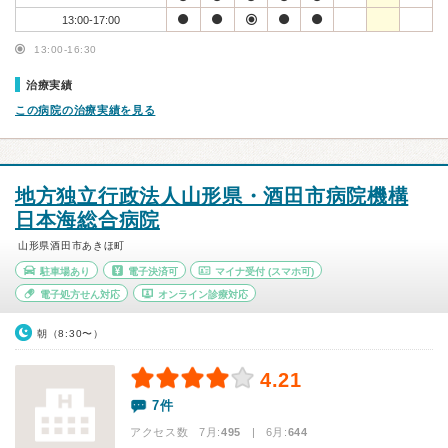
13:00-17:00
13:00-16:30
治療実績
この病院の治療実績を見る
地方独立行政法人山形県・酒田市病院機構
日本海総合病院
山形県酒田市あきほ町
駐車場あり
電子決済可
マイナ受付
(スマホ可)
電子処方せん対応
オンライン診療対応
朝（8:30〜）
4.21
7件
アクセス数 7月:
495
| 6月:
644