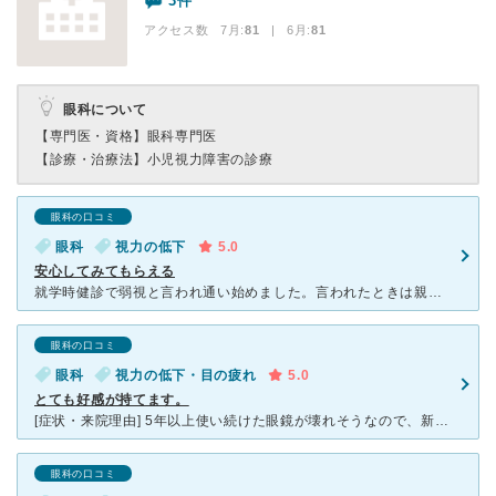
3件
アクセス数 7月:
81
| 6月:
81
眼科について
【専門医・資格】
眼科専門医
【診療・治療法】
小児視力障害の診療
眼科の口コミ
眼科
視力の低下
5.0
安心してみてもらえる
就学時健診で弱視と言われ通い始めました。言われたときは親もビックリでしたが丁寧に説明していただきホッとしたことを思い出しました。先生の人柄でしょうがわからないことを質問しても真摯に受け答えしてくださる
眼科の口コミ
眼科
視力の低下・目の疲れ
5.0
とても好感が持てます。
[症状・来院理由] 5年以上使い続けた眼鏡が壊れそうなので、新しい眼鏡の度合わせとこの機にコンタクトレンズにもチャレンジしたいと思い。 [医師の診断・治療法] 検査で眼圧が高めということで、また
眼科の口コミ