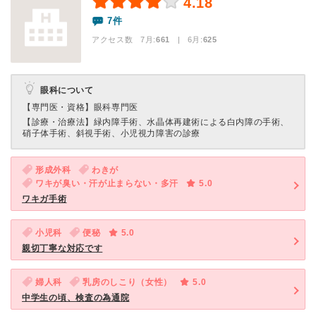
4.18
7件
アクセス数 7月:
661
| 6月:
625
眼科について
【専門医・資格】
眼科専門医
【診療・治療法】
緑内障手術、水晶体再建術による白内障の手術、
硝子体手術、斜視手術、小児視力障害の診療
形成外科
わきが
ワキが臭い・汗が止まらない・多汗
5.0
ワキガ手術
小児科
便秘
5.0
親切丁寧な対応です
婦人科
乳房のしこり（女性）
5.0
中学生の頃、検査の為通院