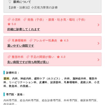
眼科について
【診療・治療法】
小児視力障害の診療
小児科
発熱（子供）・腹痛・吐き気・嘔吐（子供）
5.0
的確に診察してくれます
耳鼻咽喉科
アレルギー性鼻炎
4.5
通いやすい病院です
整形外科
手足の関節が痛い
4.0
良い病院ですが待ち時間が長い
診療科目：
眼科
、内科、神経内科、緩和ケア（ホスピス）、外科、脳神経外科、整形外
科、リハビリテーション科、皮膚科、泌尿器科、耳鼻咽喉科、産婦人科、小児
科、救急科、内視鏡…
専門医・資格：
内科専門医、総合内科専門医、総合診療専門医、外科専門医、糖尿病専門医、
内分泌代…