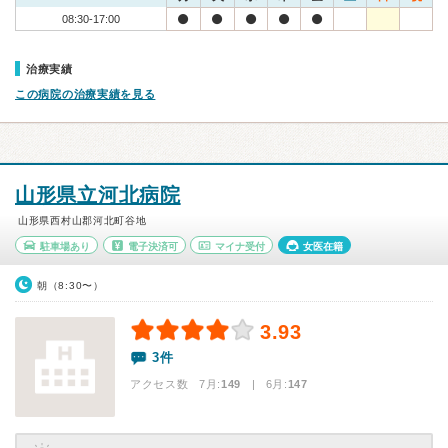
08:30-17:00
治療実績
この病院の治療実績を見る
山形県立河北病院
山形県西村山郡河北町谷地
駐車場あり
電子決済可
マイナ受付
女医在籍
朝（8:30〜）
3.93
3件
アクセス数 7月:
149
| 6月:
147