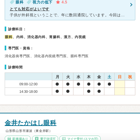
眼科
視力の低下
4.5
とても対応がよいです
子供が外斜視ということで、年に数回通院しています。今回は、子供の眼鏡の度数が合っているかを、チェックしてもらう為に来院しました。子供は、知的障害をもっているので、なかなか正確な視力を測ることが難しいの
診療科目：
眼科
、内科、消化器内科、胃腸科、漢方、内視鏡
専門医・資格：
消化器病専門医、消化器内視鏡専門医、眼科専門医
診療時間
月
火
水
木
金
土
日
祝
09:00-12:00
14:30-18:00
金井たかはし眼科
山形県山形市瀬波（東金井駅）
駐車場あり
電子決済可
マイナ受付
(スマホ可)