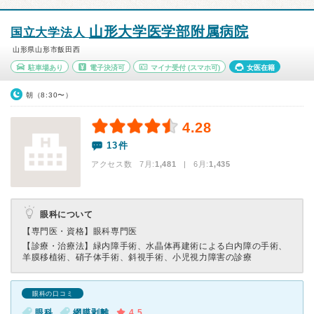
山形大学医学部附属病院
国立大学法人
山形県山形市飯田西
駐車場あり
電子決済可
マイナ受付
(スマホ可)
女医在籍
朝（8:30〜）
4.28
13件
アクセス数 7月:
1,481
| 6月:
1,435
眼科について
【専門医・資格】
眼科専門医
【診療・治療法】
緑内障手術、水晶体再建術による白内障の手術、
羊膜移植術、硝子体手術、斜視手術、小児視力障害の診療
眼科の口コミ
眼科
網膜剥離
4.5