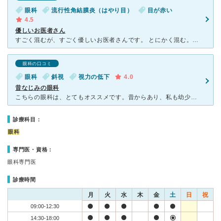
眼科
流行性角結膜炎（はやり目）
目が赤い
4.5
優しいお医者さん
すごく混むが、すごく優しいお医者さんです。 とにかく混む。駐車場もいつも満車でなかなかまつのに時間がかかりますが、お医者さんがすごく優しい。 流行り目で、受診しました。痛かったねー。大丈夫ですよー
眼科の口コミ
眼科
斜視
視力の低下
4.0
昔なじみの眼科
こちらの眼科は、とてもオススメです。昔からあり、私も幼少期から眼科はこちらに通っていました。駐車場が広く車で来ても困ることはありません。また、看護師や他のスタッフさんの対応も丁寧です。 院内は清潔で
診療科目：
眼科
専門医・資格：
眼科専門医
診療時間
月
火
水
木
金
土
日
祝
09:00-12:30
14:30-18:00