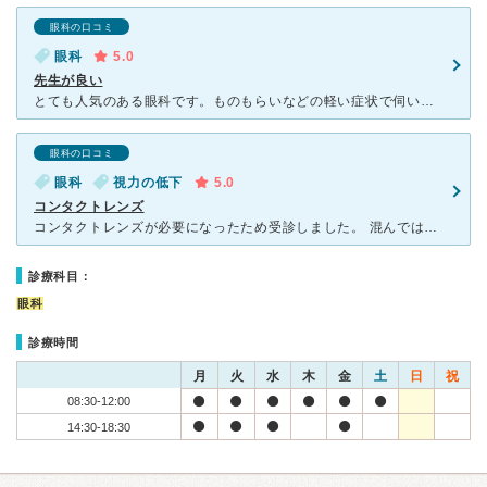
眼科の口コミ
眼科
5.0
先生が良い
とても人気のある眼科です。ものもらいなどの軽い症状で伺いましたが、自分の目がどんなタイプなのか瞬時に診断してくださり、普段からどのようなケアが必要なのか、的確な指示を下さいます。こちらがなにも話してい
眼科の口コミ
眼科
視力の低下
5.0
コンタクトレンズ
コンタクトレンズが必要になったため受診しました。 混んではいましたが待ち時間はそれほどなく、スムーズに診察を受けることができました。 2ウィークのコンタクトレンズをすすめられ購入しました。 つけ
診療科目：
眼科
診療時間
月
火
水
木
金
土
日
祝
08:30-12:00
14:30-18:30