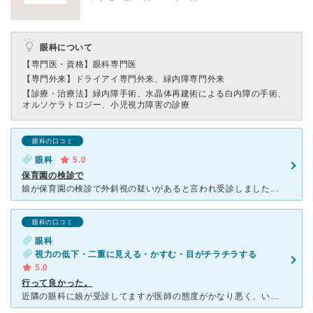
眼科について
【専門医・資格】
眼科専門医
【専門外来】
ドライアイ専門外来、緑内障専門外来
【診療・治療法】
緑内障手術、水晶体再建術による白内障の手術、
オルソケラトロジー、小児視力障害の診療
眼科の口コミ
眼科
5.0
保育園の検診で
娘が保育園の検診で外斜視の疑いがあると言われ受診しました。 知り合いからいい先生だと言われ来院しました。 先生が2人で診察していますが、とても人気があるからか待合室は常に混雑して待ち時間も長かった
眼科の口コミ
眼科
視力の低下・二重に見える・かすむ・目がチラチラする
5.0
行って良かった。
近隣の眼科に娘が受診してますが医師の態度がかなり悪く、いくら腕があるとの 評価があっても私は好きになれずにいました、私もこの数年視力低下著しく年末に この眼科受診しました、ご夫婦で診察にあたってお