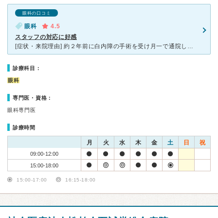
眼科の口コミ
眼科
4.5
スタッフの対応に好感
[症状・来院理由] 約２年前に白内障の手術を受け月一で通院しています。 [医師の診断・治療法] 視力検査、眼圧検査の結果は良好で目の状態も問題なしです。 [感想・費用・待ち時間・看護師などスタ
診療科目：
眼科
専門医・資格：
眼科専門医
診療時間
月
火
水
木
金
土
日
祝
09:00-12:00
15:00-18:00
15:00-17:00
16:15-18:00