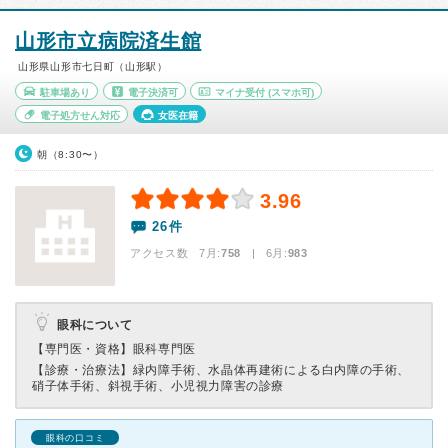
山形市立病院済生館
山形県山形市七日町（山形駅）
駐車場あり
電子決済可
マイナ受付
(スマホ可)
電子処方せん対応
女医在籍
朝（8:30〜）
3.96
26件
アクセス数 7月:
758
| 6月:
983
眼科について
【専門医・資格】
眼科専門医
【診療・治療法】
緑内障手術、水晶体再建術による白内障の手術、
硝子体手術、斜視手術、小児視力障害の診療
眼科の口コミ