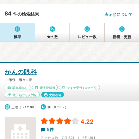
84
件の検索結果
表示順について
標準
★の数
レビュー数
新着・更新
かんの眼科
山形県山形市吉原
駐車場あり
電子決済可
マイナ受付
(スマホ可)
電子処方せん対応
女医在籍
土曜（〜12:00）
朝（8:30〜）
4.22
8件
アクセス数 7月:
521
| 6月:
491