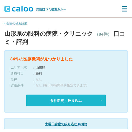
« 全国の検索結果
山形県の眼科の病院・クリニック
口コ
（84件）
ミ・評判
84件の医療機関が見つかりました
エリア・駅
山形県
診療科目
眼科
名称
なし
詳細条件
なし (曜日や時間帯を指定できます)
条件変更・絞り込み
土曜日診療で絞り込む (63件)