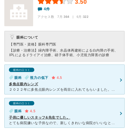
3.50
4件
アクセス数 7月:
364
| 6月:
322
眼科について
【専門医・資格】
眼科専門医
【診療・治療法】
緑内障手術、水晶体再建術による白内障の手術、
IPLによるドライアイ治療、硝子体手術、小児視力障害の診療
眼科の口コミ
眼科
視力の低下
4.5
多焦点眼内レンズ
２０２２年に多焦点眼内レンズを両目に入れてもらいました。遠くも近くもよく見えて快適です。説明にあった夜の運転の眩しさも特に問題ありませんでした。 午前の診察はとても混んでいるので対策して欲しいです。
眼科の口コミ
眼科
4.5
子供に優しいスタッフ&先生でした。
とても病院嫌いな子供なので、新しくきれいな病院がいいなと思い、こちらの病院へ受診しました。 今風なデザインの病院で、外から見ればカフェかと思うようなガラス張りの眼科です。 待合室も椅子がきれいにお