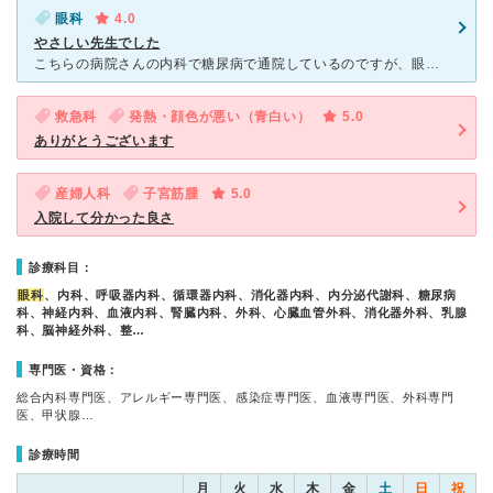
眼科
4.0
やさしい先生でした
こちらの病院さんの内科で糖尿病で通院しているのですが、眼科も一度見て頂いた方がよいとのことで紹介されて受診しました。 患者さんは一見して２０名くらいいて、年配の方が多い印象でした。 検査機器は結構
救急科
発熱・顔色が悪い（青白い）
5.0
ありがとうございます
産婦人科
子宮筋腫
5.0
入院して分かった良さ
診療科目：
眼科
、内科、呼吸器内科、循環器内科、消化器内科、内分泌代謝科、糖尿病
科、神経内科、血液内科、腎臓内科、外科、心臓血管外科、消化器外科、乳腺
科、脳神経外科、整…
専門医・資格：
総合内科専門医、アレルギー専門医、感染症専門医、血液専門医、外科専門
医、甲状腺…
診療時間
月
火
水
木
金
土
日
祝