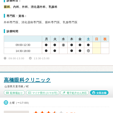
診療科目：
眼科
、内科、外科、消化器外科、乳腺科
専門医・資格：
外科専門医、消化器病専門医、眼科専門医、乳腺専門医
診療時間
月
火
水
木
金
土
日
祝
09:00-12:30
14:30-18:00
09:00-13:00
13:30-15:00
高橋眼科クリニック
山形県天童市鍬ノ町
駐車場あり
マイナ受付
(スマホ可)
電子処方せん対応
女医在籍
土曜（〜17:00）