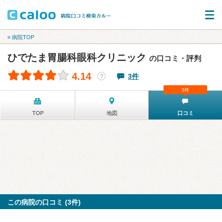
« 病院TOP
ひでたま胃腸科眼科クリニック
の口コミ・評判
4.14
3件
？
3件
TOP
地図
口コミ
この病院の口コミ (3件)