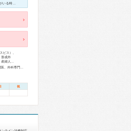
子供が休日の発熱や脱臼でお邪魔しました。 脱臼なので、外科の先生がいる時にはすぐにハマるのですが外科の先生がいないとハマるのに時間がかかり何度も挑戦して貰いますが子供のトラウマになりました… 結局
スピス）、
、形成外
、産婦人…
総合内科専門医、総合診療専門医、リウマチ専門医、血液専門医、外科専門医、糖尿病専門医、呼吸器専門医、呼吸器外科専門医、気管支鏡専門医、循環器専門医、心臓血管外科専門医、不整脈専門医、消化器病専門医、消化器外科専門医、肝臓専門医、消化器内視鏡専門医、泌尿器科専門医、腎臓専門医、透析専門医、神経内科専門医、脳神経外科専門医、てんかん専門医、整形外科専門医、手外科専門医、脊椎脊髄外科専門医、形成外科専門医、耳鼻咽喉科専門医、産婦人科専門医、乳腺専門医、小児科専門医、老年精神専門医、一般病院連携精神医学専門医、精神科専門医、麻酔科専門医、細胞診専門医、超音波専門医、病理専門医、口腔外科専門医、歯科麻酔専門医、放射線科専門医、臨床遺伝専門医、救急科専門医、がん治療認定医
日
祝
オンライン診療対応