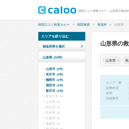
病院口コミ検索カルー - 山形県の救急
病院口コミ検索カルー
病院検索
救急科
山形県
エリアを絞り込む
山形県の
都道府県を選択
山形県
(10件)
×
山形県
救
山形市
(3件)
米沢市
(2件)
鶴岡市
(1件)
エリア・駅
酒田市
(1件)
診療科目
新庄市
(1件)
名称
寒河江市
(0)
詳細条件
上山市
(0)
村山市
(0)
長井市
(0)
天童市
(0)
東根市
(0)