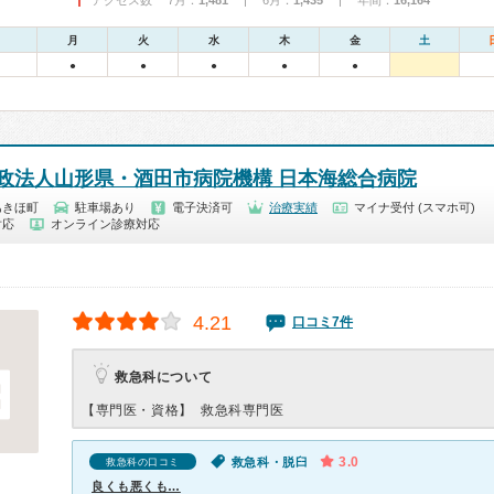
アクセス数 7月：
1,481
| 6月：
1,435
| 年間：
16,164
月
火
水
木
金
土
●
●
●
●
●
政法人山形県・酒田市病院機構 日本海総合病院
あきほ町
駐車場あり
電子決済可
治療実績
マイナ受付 (スマホ可)
対応
オンライン診療対応
4.21
口コミ7件
救急科について
【専門医・資格】
救急科専門医
3.0
救急科・脱臼
救急科の口コミ
良くも悪くも…