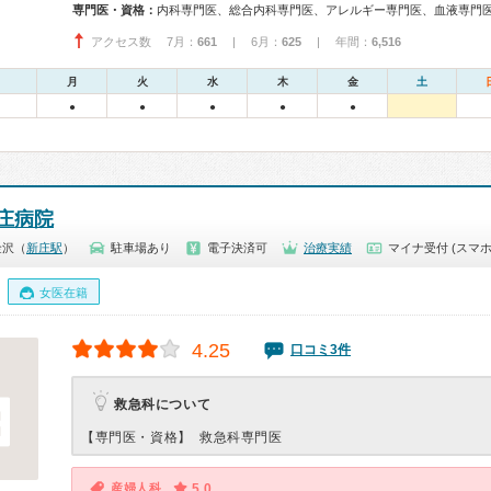
専門医・資格：
アクセス数 7月：
661
| 6月：
625
| 年間：
6,516
月
火
水
木
金
土
●
●
●
●
●
庄病院
金沢（
新庄駅
）
駐車場あり
電子決済可
治療実績
マイナ受付 (スマホ
女医在籍
4.25
口コミ3件
救急科について
【専門医・資格】
救急科専門医
産婦人科
5.0