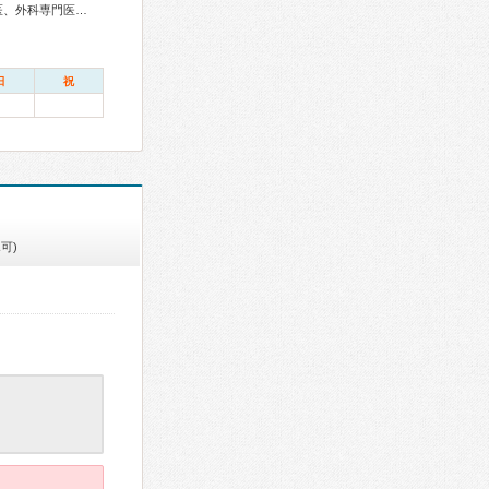
内科専門医、総合内科専門医、アレルギー専門医、血液専門医、外科専門医、呼吸器専門医、循環器専門医、消化器病専門医、消化器外科専門医、泌尿器科専門医、脳血管内治療専門医、神経内科専門医、脳神経外科専門医、てんかん専門医、整形外科専門医、手外科専門医、形成外科専門医、皮膚科専門医、眼科専門医、耳鼻咽喉科専門医、産婦人科専門医、婦人科腫瘍専門医、産科婦人科腹腔鏡技術認定医、周産期(新生児)専門医、小児科専門医、小児外科専門医、小児神経専門医、認知症専門医、麻酔科専門医、ペインクリニック専門医、細胞診専門医、病理専門医、口腔外科専門医、歯科麻酔専門医、放射線科専門医、臨床遺伝専門医、救急科専門医、漢方専門医、がん治療認定医
日
祝
可)