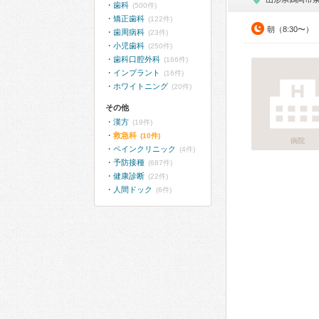
歯科
(500件)
矯正歯科
(122件)
朝（8:30〜）
歯周病科
(23件)
小児歯科
(250件)
歯科口腔外科
(166件)
インプラント
(16件)
ホワイトニング
(20件)
その他
漢方
(19件)
救急科
(10件)
病院
ペインクリニック
(4件)
予防接種
(687件)
健康診断
(22件)
人間ドック
(6件)