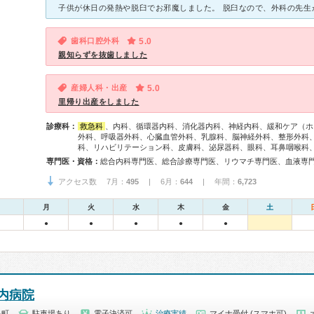
歯科口腔外科
5.0
親知らずを抜歯しました
産婦人科・出産
5.0
里帰り出産をしました
診療科：
救急科
、内科、循環器内科、消化器内科、神経内科、緩和ケア（ホ
外科、呼吸器外科、心臓血管外科、乳腺科、脳神経外科、整形外科
科、リハビリテーション科、皮膚科、泌尿器科、眼科、耳鼻咽喉科
専門医・資格：
アクセス数 7月：
495
| 6月：
644
| 年間：
6,723
月
火
水
木
金
土
●
●
●
●
●
内病院
泉町
駐車場あり
電子決済可
治療実績
マイナ受付 (スマホ可)