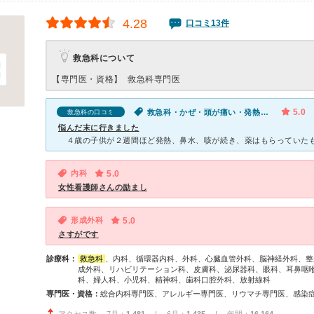
4.28
口コミ13件
救急科について
【専門医・資格】
救急科専門医
5.0
救急科・かぜ・頭が痛い・発熱（子供）
救急科の口コミ
悩んだ末に行きました
内科
5.0
女性看護師さんの励まし
形成外科
5.0
さすがです
診療科：
救急科
、内科、循環器内科、外科、心臓血管外科、脳神経外科、整
成外科、リハビリテーション科、皮膚科、泌尿器科、眼科、耳鼻咽
科、婦人科、小児科、精神科、歯科口腔外科、放射線科
専門医・資格：