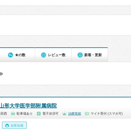
★の数
レビュー数
新着・更新
件中
山形大学医学部附属病院
飯田西
駐車場あり
電子決済可
治療実績
マイナ受付 (スマホ可)
女医在籍