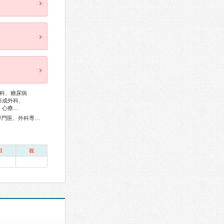
科、糖尿病
形成外科、
、心療…
総合内科専門医、アレルギー専門医、リウマチ専門医、血液専門医、外科専門医、糖尿病専門医、内分泌代謝科専門医、呼吸器専門医、循環器専門医、消化器病専門医、消化器外科専門医、肝臓専門医、消化器内視鏡専門医、泌尿器科専門医、腎臓専門医、透析専門医、神経内科専門医、脳神経外科専門医、整形外科専門医、形成外科専門医、皮膚科専門医、眼科専門医、気管食道科専門医、耳鼻咽喉科専門医、めまい相談医、産婦人科専門医、生殖医療専門医、乳腺専門医、小児科専門医、小児外科専門医、麻酔科専門医、ペインクリニック専門医、細胞診専門医、病理専門医、放射線科専門医、臨床遺伝専門医、救急科専門医、がん薬物療法専門医、がん治療認定医
日
祝