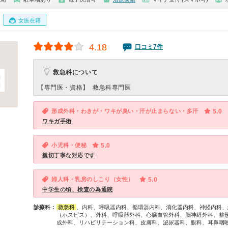
女医在籍
4.18
口コミ7件
救急科について
【専門医・資格】
救急科専門医
形成外科・わきが・ワキが臭い・汗が止まらない・多汗
5.0
ワキガ手術
小児科・便秘
5.0
親切丁寧な対応です
婦人科・乳房のしこり（女性）
5.0
中学生の頃、検査の為通院
診療科：
救急科
、内科、呼吸器内科、循環器内科、消化器内科、神経内科、
（ホスピス）、外科、呼吸器外科、心臓血管外科、脳神経外科、整
成外科、リハビリテーション科、皮膚科、泌尿器科、眼科、耳鼻咽