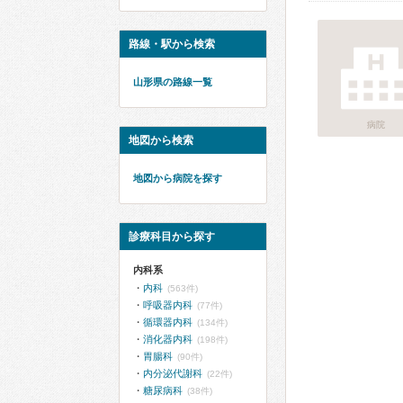
路線・駅から検索
山形県の路線一覧
病院
地図から検索
地図から病院を探す
診療科目から探す
内科系
内科
(563件)
呼吸器内科
(77件)
循環器内科
(134件)
消化器内科
(198件)
胃腸科
(90件)
内分泌代謝科
(22件)
糖尿病科
(38件)