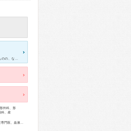
４歳の子供が２週間ほど発熱、鼻水、咳が続き、薬はもらっていたものの、なかなか治らず、年末に差し掛かる３０日には頭痛も訴え始め、頭を抱えて痛い痛いと泣いている状態でした。３日前に他のかかりつけではない
形外科、形
喉科、産
総合内科専門医、アレルギー専門医、リウマチ専門医、感染症専門医、血液専門医、外科専門医、糖尿病専門医、内分泌代謝科専門医、呼吸器専門医、呼吸器外科専門医、気管支鏡専門医、循環器専門医、心臓血管外科専門医、高血圧専門医、不整脈専門医、消化器病専門医、消化器外科専門医、肝臓専門医、消化器内視鏡専門医、泌尿器科専門医、腎臓専門医、透析専門医、神経内科専門医、脳神経外科専門医、てんかん専門医、整形外科専門医、手外科専門医、リハビリテーション科専門医、脊椎脊髄外科専門医、形成外科専門医、熱傷専門医、皮膚科専門医、眼科専門医、気管食道科専門医、耳鼻咽喉科専門医、めまい相談医、産婦人科専門医、婦人科腫瘍専門医、生殖医療専門医、乳腺専門医、産科婦人科腹腔鏡技術認定医、女性ヘルスケア専門医、周産期(新生児)専門医、小児科専門医、小児外科専門医、小児神経専門医、小児血液・がん専門医、認知症専門医、老年精神専門医、一般病院連携精神医学専門医、精神科専門医、麻酔科専門医、ペインクリニック専門医、細胞診専門医、超音波専門医、病理専門医、口腔外科専門医、口腔インプラント専門医、核医学専門医、放射線科専門医、臨床遺伝専門医、救急科専門医、がん薬物療法専門医、がん治療認定医