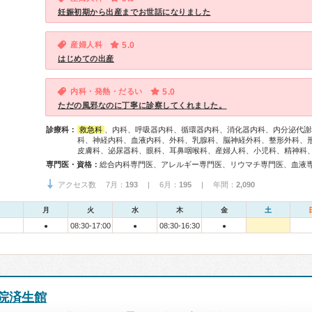
妊娠初期から出産までお世話になりました
産婦人科
5.0
はじめての出産
内科・発熱・だるい
5.0
ただの風邪なのに丁寧に診察してくれました。
診療科：
救急科
、内科、呼吸器内科、循環器内科、消化器内科、内分泌代謝
科、神経内科、血液内科、外科、乳腺科、脳神経外科、整形外科、
皮膚科、泌尿器科、眼科、耳鼻咽喉科、産婦人科、小児科、精神科
専門医・資格：
アクセス数 7月：
193
| 6月：
195
| 年間：
2,090
月
火
水
木
金
土
08:30-17:00
08:30-16:30
●
●
●
院済生館