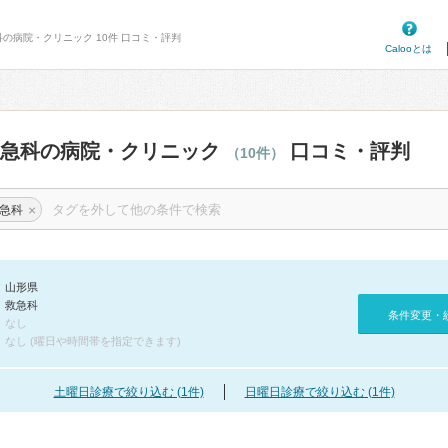
科の病院・クリニック 10件 口コミ・評判
Calooとは
救急科の病院・クリニック
口コミ・評判
（10件）
×
急科
山形県
救急科
条件変更・
なし
なし (曜日や時間帯を指定できます)
土曜日診療で絞り込む (1件)
日曜日診療で絞り込む (1件)