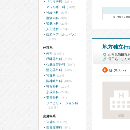
リウマチ科
(42件)
アレルギー科
(54件)
神経内科
(53件)
08:30-17:00
血液内科
(9件)
腎臓内科
(23件)
人工透析
(13件)
緩和ケア（ホスピス）
(11件)
地方独立行
外科系
外科
(150件)
山形県酒田市
呼吸器外科
電子処方せん
(11件)
心臓血管外科
(20件)
消化器外科
(14件)
朝（8:30〜）
乳腺科
(18件)
脳神経外科
(48件)
整形外科
(139件)
形成外科
(24件)
美容外科
(7件)
リハビリテーション科
(123件)
病院
皮膚科系
皮膚科
(113件)
美容皮膚科
(8件)