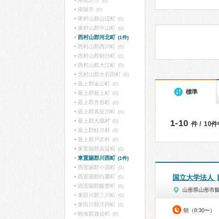
尾花沢市
(0)
南陽市
(0)
東村山郡山辺町
(0)
東村山郡中山町
(0)
西村山郡河北町
(1件)
西村山郡西川町
(0)
西村山郡朝日町
(0)
西村山郡大江町
(0)
北村山郡大石田町
(0)
最上郡金山町
(0)
標準
最上郡最上町
(0)
最上郡舟形町
(0)
最上郡真室川町
(0)
最上郡大蔵村
(0)
1-10
件 / 10
最上郡鮭川村
(0)
最上郡戸沢村
(0)
東置賜郡高畠町
(0)
東置賜郡川西町
(1件)
西置賜郡小国町
(0)
西置賜郡白鷹町
国立大学法人
(0)
西置賜郡飯豊町
(0)
山形県山形市
東田川郡三川町
(0)
東田川郡庄内町
(0)
朝（8:30〜）
飽海郡遊佐町
(0)