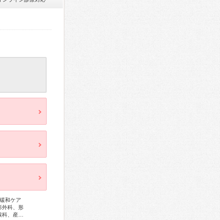
緩和ケア
形外科、形
喉科、産…