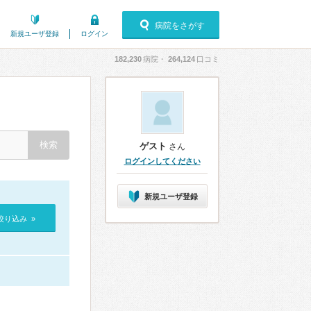
病院をさがす
新規ユーザ登録
ログイン
182,230
病院・
264,124
口コミ
ゲスト
さん
ログインしてください
新規ユーザ登録
絞り込み »