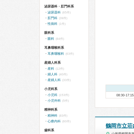
泌尿器科・肛門科系
泌尿器科
(65件)
肛門科
(39件)
性病科
(1件)
眼科系
眼科
(84件)
耳鼻咽喉科系
耳鼻咽喉科
(63件)
産婦人科系
産科
(12件)
婦人科
(40件)
産婦人科
(33件)
小児科系
小児科
(153件)
08:30-17:15
小児外科
(5件)
精神科系
精神科
(83件)
心療内科
(60件)
鶴岡市立荘
歯科系
山形県鶴岡市