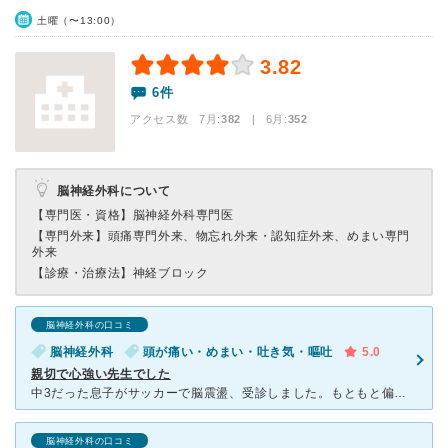
土曜（〜13:00）
3.82
6件
アクセス数 7月:
382
| 6月:
352
脳神経外科について
【専門医・資格】
脳神経外科専門医
【専門外来】
頭痛専門外来、物忘れ外来・認知症外来、めまい専門
外来
【診療・治療法】
神経ブロック
脳神経外科の口コミ
脳神経外科
頭が痛い・めまい・吐き気・嘔吐
5.0
親切で心強い先生でした
中3だった息子がサッカーで脳震盪、受診しました。もともと偏頭痛持ちだったのでそちらも診て頂き、暫く定期的にました。親身に話を聞いて下さる先生で、病院嫌いの気難しい息子も心を開いて話をしていました。看護
脳神経外科の口コミ