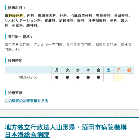
診療科目：
脳神経外科
、内科、循環器内科、外科、心臓血管外科、整形外科、形成外科、
リハビリテーション科、皮膚科、泌尿器科、眼科、耳鼻咽喉科、産科、婦人
科、小児科、精神科…
専門医・資格：
総合内科専門医、アレルギー専門医、リウマチ専門医、感染症専門医、血液専
門医、外…
診療時間
月
火
水
木
金
土
日
祝
08:30-17:00
治療実績
この病院の治療実績を見る
地方独立行政法人山形県・酒田市病院機構
日本海総合病院