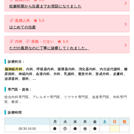
妊娠初期から出産までお世話になりました
産婦人科
5.0
はじめての出産
内科
発熱・だるい
5.0
ただの風邪なのに丁寧に診察してくれました。
診療科目：
脳神経外科
、内科、呼吸器内科、循環器内科、消化器内科、内分泌代謝科、糖
尿病科、神経内科、血液内科、外科、乳腺科、整形外科、形成外科、皮膚科、
泌尿器科、眼科、…
専門医・資格：
総合内科専門医、アレルギー専門医、リウマチ専門医、血液専門医、外科専門
医、糖尿…
診療時間
月
火
水
木
金
土
日
祝
08:30-16:00