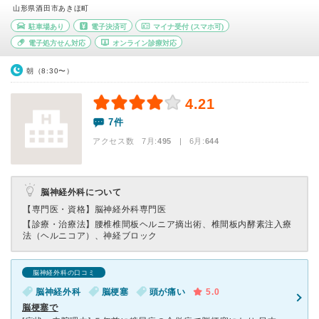
山形県酒田市あきほ町
駐車場あり
電子決済可
マイナ受付
(スマホ可)
電子処方せん対応
オンライン診療対応
朝（8:30〜）
4.21
7件
アクセス数 7月:
495
| 6月:
644
脳神経外科について
【専門医・資格】
脳神経外科専門医
【診療・治療法】
腰椎椎間板ヘルニア摘出術、椎間板内酵素注入療
法（ヘルニコア）、神経ブロック
脳神経外科の口コミ
脳神経外科
脳梗塞
頭が痛い
5.0
脳梗塞で