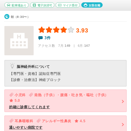
駐車場あり
電子決済可
マイナ受付
女医在籍
朝（8:30〜）
3.93
3件
アクセス数 7月:
149
| 6月:
147
脳神経外科について
【専門医・資格】
認知症専門医
【診療・治療法】
神経ブロック
小児科
発熱（子供）・腹痛・吐き気・嘔吐（子供）
5.0
的確に診察してくれます
耳鼻咽喉科
アレルギー性鼻炎
4.5
通いやすい病院です