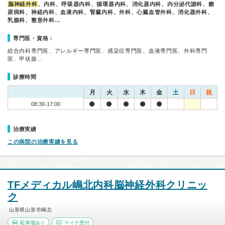
脳神経外科
、内科、呼吸器内科、循環器内科、消化器内科、内分泌代謝科、糖
尿病科、神経内科、血液内科、腎臓内科、外科、心臓血管外科、消化器外科、
乳腺科、整形外科…
専門医・資格：
総合内科専門医、アレルギー専門医、感染症専門医、血液専門医、外科専門
医、甲状腺…
診療時間
月
火
水
木
金
土
日
祝
08:30-17:00
治療実績
この病院の治療実績を見る
TFメディカル嶋北内科脳神経外科クリニッ
ク
山形県山形市嶋北
駐車場あり
マイナ受付