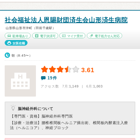
社会福祉法人恩賜財団済生会山形済生病院
山形県山形市沖町（羽前千歳駅）
駐車場あり
電子決済可
マイナ受付
電子処方せん対応
女医在籍
朝（8:45〜）
3.61
19件
アクセス数 7月:
1,149
| 6月:
1,003
脳神経外科について
【専門医・資格】
脳神経外科専門医
【診療・治療法】
腰椎椎間板ヘルニア摘出術、椎間板内酵素注入療
法（ヘルニコア）、神経ブロック