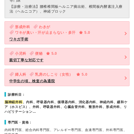
専門医
【診療・治療法】
腰椎椎間板ヘルニア摘出術、椎間板内酵素注入療
法（ヘルニコア）、神経ブロック
形成外科
わきが
ワキが臭い・汗が止まらない・多汗
5.0
ワキガ手術
小児科
便秘
5.0
親切丁寧な対応です
婦人科
乳房のしこり（女性）
5.0
中学生の頃、検査の為通院
診療科目：
脳神経外科
、内科、呼吸器内科、循環器内科、消化器内科、神経内科、緩和ケ
ア（ホスピス）、外科、呼吸器外科、心臓血管外科、整形外科、形成外科、リ
ハビリテーション…
専門医・資格：
内科専門医、総合内科専門医、アレルギー専門医、血液専門医、外科専門医、