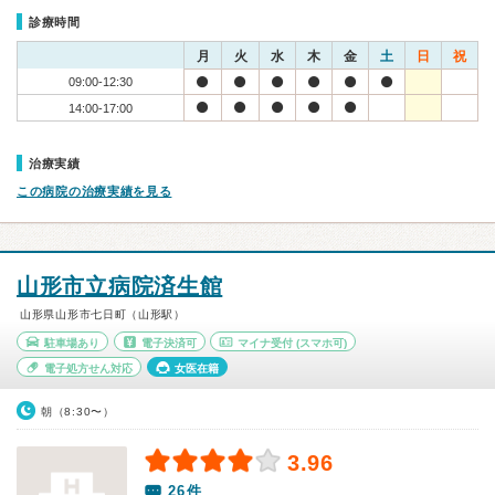
診療時間
月
火
水
木
金
土
日
祝
09:00-12:30
14:00-17:00
治療実績
この病院の治療実績を見る
山形市立病院済生館
山形県山形市七日町（山形駅）
駐車場あり
電子決済可
マイナ受付
(スマホ可)
電子処方せん対応
女医在籍
朝（8:30〜）
3.96
26件