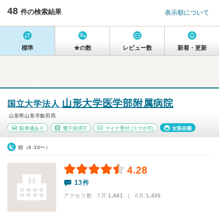
48
件の検索結果
表示順について
標準
★の数
レビュー数
新着・更新
山形大学医学部附属病院
国立大学法人
山形県山形市飯田西
駐車場あり
電子決済可
マイナ受付
(スマホ可)
女医在籍
朝（8:30〜）
4.28
13件
アクセス数 7月:
1,481
| 6月:
1,435