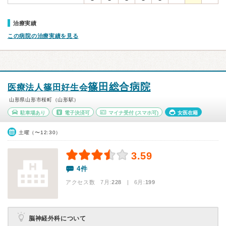
治療実績
この病院の治療実績を見る
篠田総合病院
医療法人篠田好生会
山形県山形市桜町（山形駅）
駐車場あり
電子決済可
マイナ受付
(スマホ可)
女医在籍
土曜（〜12:30）
3.59
4件
アクセス数 7月:
228
| 6月:
199
脳神経外科について