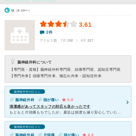
朝（8:30〜）
3.61
2件
アクセス数 7月:
192
| 6月:
227
脳神経外科について
【専門医・資格】
脳神経外科専門医、頭痛専門医、認知症専門医
【専門外来】
頭痛専門外来、物忘れ外来・認知症外来
脳神経外科の口コミ
脳神経外科
頭が痛い
5.0
清潔感があってスタッフの対応も良かったです
もともと片頭痛もちでしたが、最近は頻度も減り安心していたのですが、 逆に朝起き掛けの頭痛が時々起こるようになりました。 今回はさほどひどくはない物の3日間ほど軽い頭痛が続き、市販薬を飲んでも 特
脳神経外科の口コミ
脳神経外科
片頭痛
頭が痛い
4.0