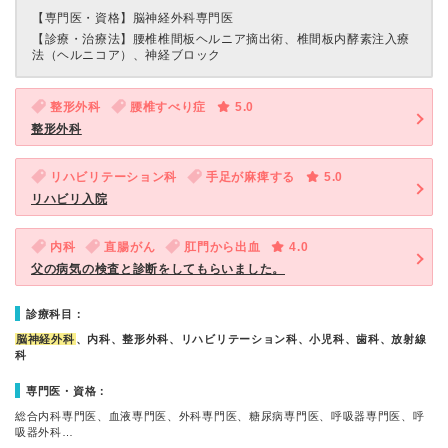
【専門医・資格】
脳神経外科専門医
【診療・治療法】
腰椎椎間板ヘルニア摘出術、椎間板内酵素注入療
法（ヘルニコア）、神経ブロック
整形外科
腰椎すべり症
5.0
整形外科
リハビリテーション科
手足が麻痺する
5.0
リハビリ入院
内科
直腸がん
肛門から出血
4.0
父の病気の検査と診断をしてもらいました。
診療科目：
脳神経外科
、内科、整形外科、リハビリテーション科、小児科、歯科、放射線
科
専門医・資格：
総合内科専門医、血液専門医、外科専門医、糖尿病専門医、呼吸器専門医、呼
吸器外科…