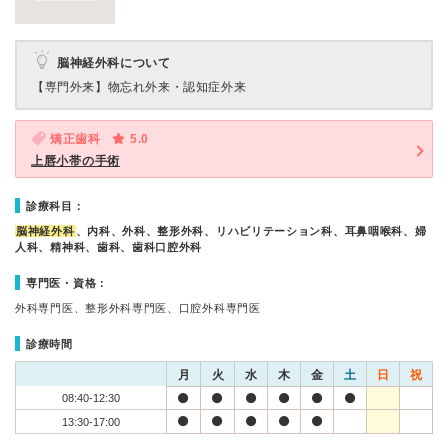
脳神経外科について
【専門外来】
物忘れ外来・認知症外来
矯正歯科
5.0
上唇小帯の手術
診療科目：
脳神経外科
、内科、外科、整形外科、リハビリテーション科、耳鼻咽喉科、婦
人科、精神科、歯科、歯科口腔外科
専門医・資格：
外科専門医、整形外科専門医、口腔外科専門医
診療時間
月
火
水
木
金
土
日
祝
08:40-12:30
13:30-17:00