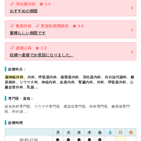
消化器内科
5.0
おすすめの病院
整形外科
変形性股関節症
5.0
素晴らしい病院です
産婦人科
5.0
妊婦〜産後でお世話になりました。
診療科目：
脳神経外科
、内科、呼吸器内科、循環器内科、消化器内科、内分泌代謝科、糖
尿病科、リウマチ科、神経内科、血液内科、腎臓内科、外科、呼吸器外科、心
臓血管外科、乳腺…
専門医・資格：
総合内科専門医、リウマチ専門医、感染症専門医、外科専門医、糖尿病専門
医、内分泌…
診療時間
月
火
水
木
金
土
日
祝
08:45-17:00