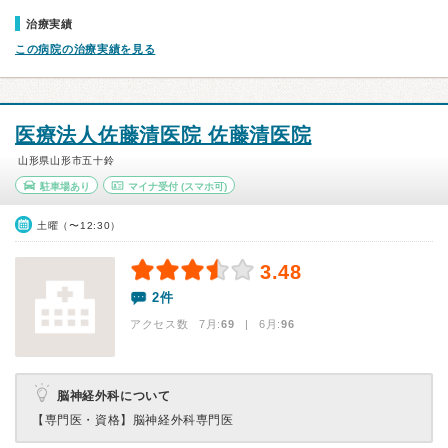
治療実績
この病院の治療実績を見る
医療法人佐藤清医院 佐藤清医院
山形県山形市五十鈴
駐車場あり
マイナ受付
(スマホ可)
土曜（〜12:30）
3.48
2件
アクセス数 7月:
69
| 6月:
96
脳神経外科について
【専門医・資格】
脳神経外科専門医