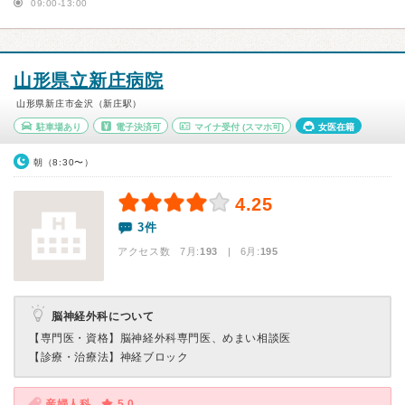
09:00-13:00
山形県立新庄病院
山形県新庄市金沢（新庄駅）
駐車場あり
電子決済可
マイナ受付
(スマホ可)
女医在籍
朝（8:30〜）
4.25
3件
アクセス数 7月:
193
| 6月:
195
脳神経外科について
【専門医・資格】
脳神経外科専門医、めまい相談医
【診療・治療法】
神経ブロック
産婦人科
5.0