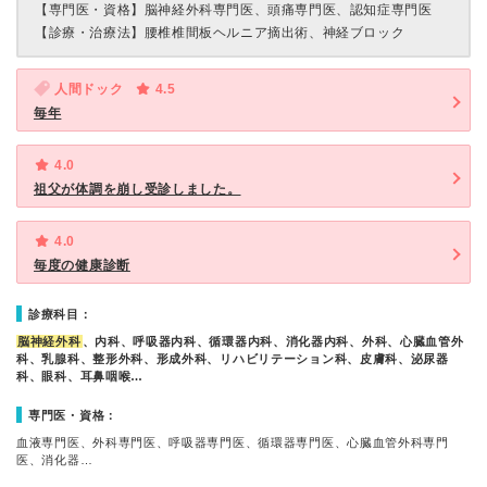
【専門医・資格】
脳神経外科専門医、頭痛専門医、認知症専門医
【診療・治療法】
腰椎椎間板ヘルニア摘出術、神経ブロック
人間ドック
4.5
毎年
4.0
祖父が体調を崩し受診しました。
4.0
毎度の健康診断
診療科目：
脳神経外科
、内科、呼吸器内科、循環器内科、消化器内科、外科、心臓血管外
科、乳腺科、整形外科、形成外科、リハビリテーション科、皮膚科、泌尿器
科、眼科、耳鼻咽喉…
専門医・資格：
血液専門医、外科専門医、呼吸器専門医、循環器専門医、心臓血管外科専門
医、消化器…