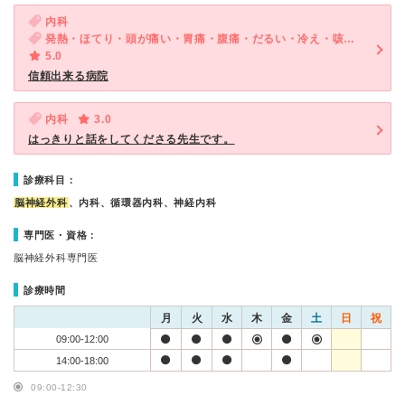
内科
発熱・ほてり・頭が痛い・胃痛・腹痛・だるい・冷え・咳（セキ）・喉が痛い・吐き気・嘔吐・食欲不振・体調不良・急性の下痢
5.0
信頼出来る病院
内科
3.0
はっきりと話をしてくださる先生です。
診療科目：
脳神経外科
、内科、循環器内科、神経内科
専門医・資格：
脳神経外科専門医
診療時間
月
火
水
木
金
土
日
祝
09:00-12:00
14:00-18:00
09:00-12:30