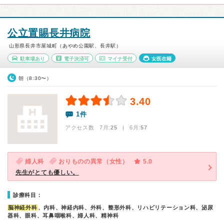
公立置賜長井病院
山形県長井市屋城町（あやめ公園駅、長井駅）
駐車場あり
電子決済可
マイナ受付
女医在籍
朝（8:30〜）
3.40
1件
アクセス数 7月:
25
| 6月:
57
婦人科
おりものの異常（女性）
5.0
先生がとても優しい。
診療科目：
脳神経外科
、内科、神経内科、外科、整形外科、リハビリテーション科、泌尿
器科、眼科、耳鼻咽喉科、婦人科、精神科