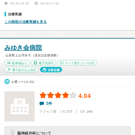
08:30-16:30
08:30-17:00
治療実績
この病院の治療実績を見る
みゆき会病院
山形県上山市弁天（茂吉記念館前駅）
駐車場あり
電子決済可
マイナ受付
(スマホ可)
電子処方せん対応
女医在籍
土曜（〜12:30）
4.04
3件
アクセス数 7月:
277
| 6月:
240
脳神経外科について