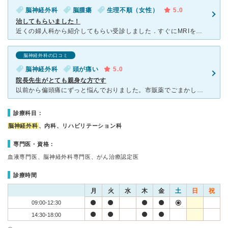
脳神経外科
脳腫瘍
生理不順（女性）
5.0
治してもらいました！
近くの婦人科から紹介してもらい受診しました．すぐにMRIをしていただき，脳腫瘍があることがわかりました．とても不安でしたが説明も時間をかけてわかるまでしてくれました．院長先生は以前県立中央病院にいらし
脳神経外科の口コミ
脳神経外科
頭が痛い
5.0
院長先生がとても親身な方です
以前から偏頭痛にずっと悩んでおりました。市販薬でごまかしておりましたが、痛みが増すばかりでどこか脳に異常があるのではと思い受診させて頂きました。 院長先生はとても親身に話を聞いて下さり、まずは脳に異
診療科目：
脳神経外科
、内科、リハビリテーション科
専門医・資格：
血液専門医、脳神経外科専門医、がん治療認定医
診療時間
月
火
水
木
金
土
日
祝
09:00-12:30
14:30-18:00