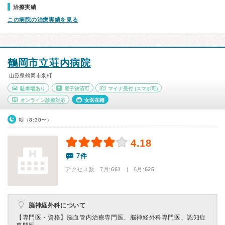
治療実績
この病院の治療実績を見る
鶴岡市立荘内病院
山形県鶴岡市泉町
駐車場あり
電子決済可
マイナ受付
(スマホ可)
オンライン診療対応
女医在籍
朝（8:30〜）
4.18
7件
アクセス数 7月:
661
| 6月:
625
脳神経外科について
【専門医・資格】
脳血管内治療専門医、脳神経外科専門医、認知症