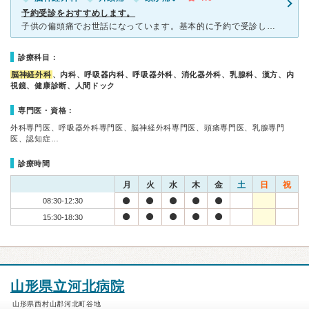
予約受診をおすすめします。
子供の偏頭痛でお世話になっています。基本的に予約で受診しているので、待ち時間はあまりありません。1年に1度、MRIを撮って脳に問題がないか確認して、薬を処方して頂いています。先生や看護師の方はとても優
診療科目：
脳神経外科
、内科、呼吸器内科、呼吸器外科、消化器外科、乳腺科、漢方、内
視鏡、健康診断、人間ドック
専門医・資格：
外科専門医、呼吸器外科専門医、脳神経外科専門医、頭痛専門医、乳腺専門
医、認知症…
診療時間
月
火
水
木
金
土
日
祝
08:30-12:30
15:30-18:30
山形県立河北病院
山形県西村山郡河北町谷地