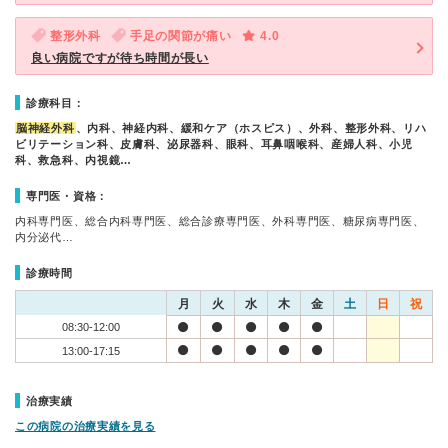
整形外科
手足の関節が痛い
4.0
良い病院ですが待ち時間が長い
診療科目：
脳神経外科
、内科、神経内科、緩和ケア（ホスピス）、外科、整形外科、リハ
ビリテーション科、皮膚科、泌尿器科、眼科、耳鼻咽喉科、産婦人科、小児
科、救急科、内視鏡…
専門医・資格：
内科専門医、総合内科専門医、総合診療専門医、外科専門医、糖尿病専門医、
内分泌代…
診療時間
月
火
水
木
金
土
日
祝
08:30-12:00
13:00-17:15
治療実績
この病院の治療実績を見る