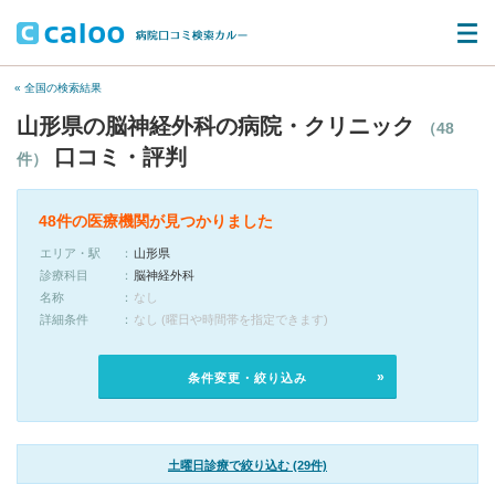
« 全国の検索結果
山形県の脳神経外科の病院・クリニック
（48
口コミ・評判
件）
48件の医療機関が見つかりました
エリア・駅
山形県
診療科目
脳神経外科
名称
なし
詳細条件
なし (曜日や時間帯を指定できます)
条件変更・絞り込み
土曜日診療で絞り込む (29件)