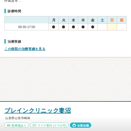
呼吸器専…
診療時間
月
火
水
木
金
土
日
祝
08:30-17:00
治療実績
この病院の治療実績を見る
ブレインクリニック妻沼
山形県山形市嶋南
駐車場あり
マイナ受付
(スマホ可)
女医在籍