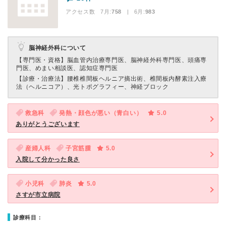
アクセス数 7月:
758
| 6月:
983
脳神経外科について
【専門医・資格】
脳血管内治療専門医、脳神経外科専門医、頭痛専
門医、めまい相談医、認知症専門医
【診療・治療法】
腰椎椎間板ヘルニア摘出術、椎間板内酵素注入療
法（ヘルニコア）、光トポグラフィー、神経ブロック
救急科
発熱・顔色が悪い（青白い）
5.0
ありがとうございます
産婦人科
子宮筋腫
5.0
入院して分かった良さ
小児科
肺炎
5.0
さすが市立病院
診療科目：