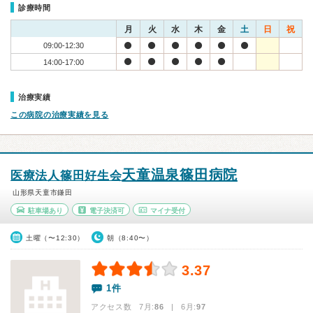
診療時間
月
火
水
木
金
土
日
祝
09:00-12:30
14:00-17:00
治療実績
この病院の治療実績を見る
天童温泉篠田病院
医療法人篠田好生会
山形県天童市鎌田
駐車場あり
電子決済可
マイナ受付
土曜（〜12:30）
朝（8:40〜）
3.37
1件
アクセス数 7月:
86
| 6月:
97