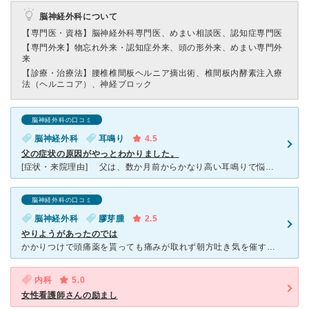
脳神経外科について
【専門医・資格】
脳神経外科専門医、めまい相談医、認知症専門医
【専門外来】
物忘れ外来・認知症外来、頭の形外来、めまい専門外
来
【診療・治療法】
腰椎椎間板ヘルニア摘出術、椎間板内酵素注入療
法（ヘルニコア）、神経ブロック
脳神経外科の口コミ
脳神経外科
耳鳴り
4.5
父の症状の原因がやっとわかりました。
[症状・来院理由] 父は、数か月前からかなり高い耳鳴りで悩まされていました。 最初は、自宅近くの開業医の耳鼻科を受診し、飲み薬で様子を見ていましたが、改善なく総合病院を受診しました。そこでは、
脳神経外科の口コミ
脳神経外科
膠芽腫
2.5
やりようがあったのでは
かかりつけで頭痛薬を貰っても痛みが取れず朝方吐き気を催すので MRIありの個人病院に行った所ピンポン玉大の腫瘍が見つかり紹介状で行きました。 即入院、脳腫瘍グレードⅣ、余命宣告付きで入院しました。
内科
5.0
女性看護師さんの励まし