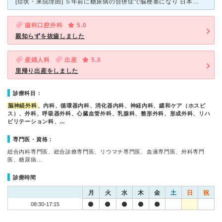
[症状・来院理由] ５年前に糖尿病の合併症で脳梗塞になり 日本海総合病院へ運ばれました。 この時は自分では意識がありませんでした。 [医師の診断・治療法] 病院に運ばれ血液をサラサラにする注
歯科口腔外科
5.0
親知らずを抜歯しました
産婦人科
出産
5.0
里帰り出産をしました
診療科目：
脳神経外科
、内科、循環器内科、消化器内科、神経内科、緩和ケア（ホスピ
ス）、外科、呼吸器外科、心臓血管外科、乳腺科、整形外科、形成外科、リハ
ビリテーション科、…
専門医・資格：
総合内科専門医、総合診療専門医、リウマチ専門医、血液専門医、外科専門
医、糖尿病…
診療時間
月
火
水
木
金
土
日
祝
08:30-17:15