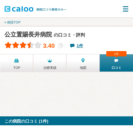
« 病院TOP
公立置賜長井病院
の口コミ・評判
3.40
1件
？
1件
TOP
治療実績
地図
口コミ
この病院の口コミ (1件)