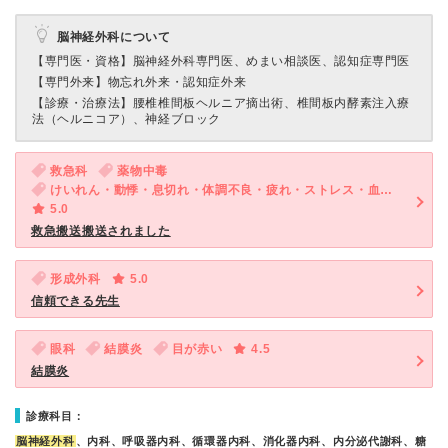
脳神経外科について
【専門医・資格】
脳神経外科専門医、めまい相談医、認知症専門医
【専門外来】
物忘れ外来・認知症外来
【診療・治療法】
腰椎椎間板ヘルニア摘出術、椎間板内酵素注入療
法（ヘルニコア）、神経ブロック
救急科
薬物中毒
けいれん・動悸・息切れ・体調不良・疲れ・ストレス・血圧が高い
5.0
救急搬送搬送されました
形成外科
5.0
信頼できる先生
眼科
結膜炎
目が赤い
4.5
結膜炎
診療科目：
脳神経外科
、内科、呼吸器内科、循環器内科、消化器内科、内分泌代謝科、糖