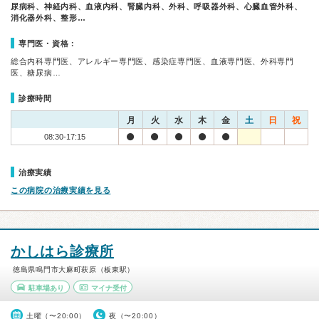
尿病科、神経内科、血液内科、腎臓内科、外科、呼吸器外科、心臓血管外科、
消化器外科、整形…
専門医・資格：
総合内科専門医、アレルギー専門医、感染症専門医、血液専門医、外科専門
医、糖尿病…
診療時間
月
火
水
木
金
土
日
祝
08:30-17:15
治療実績
この病院の治療実績を見る
かしはら診療所
徳島県鳴門市大麻町萩原（板東駅）
駐車場あり
マイナ受付
土曜（〜20:00）
夜（〜20:00）