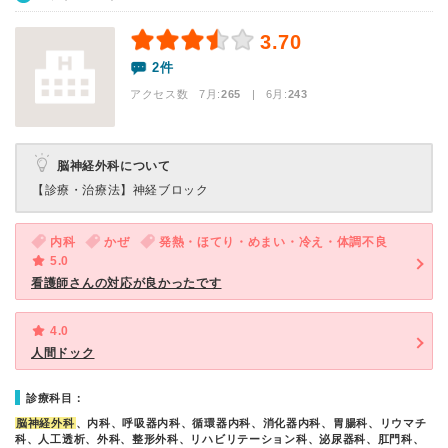
3.70
2件
アクセス数 7月:
265
| 6月:
243
脳神経外科について
【診療・治療法】
神経ブロック
内科
かぜ
発熱・ほてり・めまい・冷え・体調不良
5.0
看護師さんの対応が良かったです
4.0
人間ドック
診療科目：
脳神経外科
、内科、呼吸器内科、循環器内科、消化器内科、胃腸科、リウマチ
科、人工透析、外科、整形外科、リハビリテーション科、泌尿器科、肛門科、