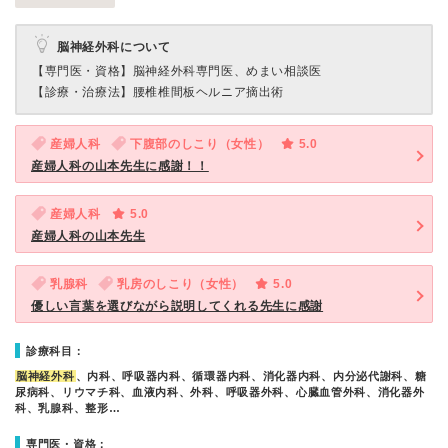
脳神経外科について
【専門医・資格】
脳神経外科専門医、めまい相談医
【診療・治療法】
腰椎椎間板ヘルニア摘出術
産婦人科
下腹部のしこり（女性）
5.0
産婦人科の山本先生に感謝！！
産婦人科
5.0
産婦人科の山本先生
乳腺科
乳房のしこり（女性）
5.0
優しい言葉を選びながら説明してくれる先生に感謝
診療科目：
脳神経外科
、内科、呼吸器内科、循環器内科、消化器内科、内分泌代謝科、糖
尿病科、リウマチ科、血液内科、外科、呼吸器外科、心臓血管外科、消化器外
科、乳腺科、整形…
専門医・資格：