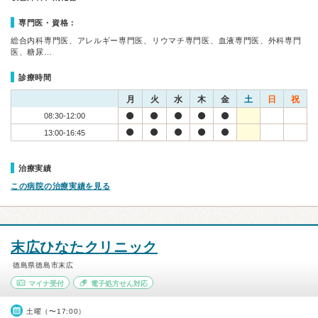
専門医・資格：
総合内科専門医、アレルギー専門医、リウマチ専門医、血液専門医、外科専門
医、糖尿…
診療時間
月
火
水
木
金
土
日
祝
08:30-12:00
13:00-16:45
治療実績
この病院の治療実績を見る
末広ひなたクリニック
徳島県徳島市末広
マイナ受付
電子処方せん対応
土曜（〜17:00）