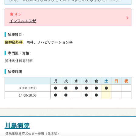
4.5
インフルエンザ
診療科目：
脳神経外科
、内科、リハビリテーション科
専門医・資格：
脳神経外科専門医
診療時間
月
火
水
木
金
土
日
祝
09:00-13:00
14:00-18:00
川島病院
徳島県徳島市北佐古一番町（佐古駅）