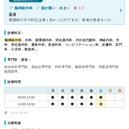
脳神経外科の口コミ
脳神経外科
頭が痛い・めまい
2.0
医者
看護師の方の対応は凄く良かったのですが、医者が患者をバカにしたような態度で、診察も何もせずに（私の年齢が）若いので問題ないでしょうと鼻で笑われました。 問診票を一切見ず、一から話をさせられ、痛みを伝
診療科目：
脳神経外科
、内科、循環器内科、消化器内科、内分泌代謝科、神経内科、外
科、消化器外科、整形外科、形成外科、リハビリテーション科、皮膚科、肛門
科、小児科、救急科…
専門医・資格：
総合内科専門医、感染症専門医、外科専門医、糖尿病専門医、呼吸器専門医、
循環器専…
診療時間
月
火
水
木
金
土
日
祝
09:00-13:00
14:00-19:00
14:00-18:00
治療実績