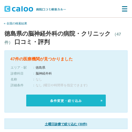
« 全国の検索結果
徳島県の脳神経外科の病院・クリニック
（47
口コミ・評判
件）
47件の医療機関が見つかりました
エリア・駅
徳島県
診療科目
脳神経外科
名称
なし
詳細条件
なし (曜日や時間帯を指定できます)
条件変更・絞り込み
土曜日診療で絞り込む (30件)