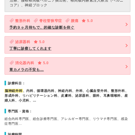
治療、腰椎椎間板ヘルニア摘出術、椎間板内酵素注入療法（ヘルニ
コア）、神経ブロック
整形外科
脊柱管狭窄症
腰痛
5.0
予約９ヶ月待ちで、的確な診断を仰ぐ
泌尿器科
5.0
丁寧に診察してくれます
消化器内科
5.0
胃カメラの不安も…
診療科目：
脳神経外科
、内科、循環器内科、神経内科、外科、心臓血管外科、整形外科、
形成外科、リハビリテーション科、皮膚科、泌尿器科、眼科、耳鼻咽喉科、産
婦人科、小児科、…
専門医・資格：
総合内科専門医、総合診療専門医、アレルギー専門医、リウマチ専門医、感染
症専門医…
診療時間