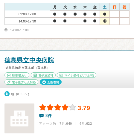
月
火
水
木
金
土
日
祝
09:00-12:00
14:00-17:30
14:00-17:00
徳島県立中央病院
徳島県徳島市蔵本町（蔵本駅）
駐車場あり
電子決済可
マイナ受付
(スマホ可)
電子処方せん対応
女医在籍
朝（8:30〜）
3.79
8件
アクセス数 7月:
640
| 6月:
622