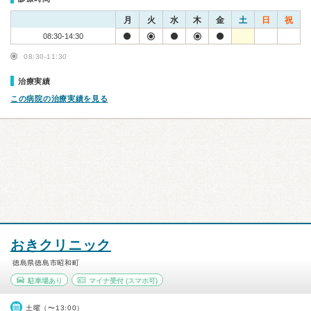
月
火
水
木
金
土
日
祝
08:30-14:30
08:30-11:30
治療実績
この病院の治療実績を見る
おきクリニック
徳島県徳島市昭和町
駐車場あり
マイナ受付
(スマホ可)
土曜（〜13:00）