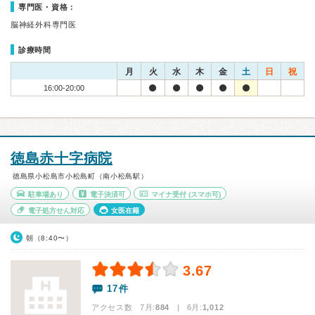
専門医・資格：
脳神経外科専門医
診療時間
月
火
水
木
金
土
日
祝
16:00-20:00
徳島赤十字病院
徳島県小松島市小松島町（南小松島駅）
駐車場あり
電子決済可
マイナ受付
(スマホ可)
電子処方せん対応
女医在籍
朝（8:40〜）
3.67
17件
アクセス数 7月:
884
| 6月:
1,012