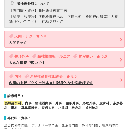
脳神経外科について
【専門医・資格】
脳神経外科専門医
【診療・治療法】
腰椎椎間板ヘルニア摘出術、椎間板内酵素注入療
法（ヘルニコア）、神経ブロック
人間ドック
5.0
人間ドック
整形外科
頚椎椎間板ヘルニア
首が痛い
5.0
大きな病院で広いです
内科
原発性硬化性胆管炎
5.0
内科の中野ドクターは本当に献身的なお医者様です
診療科目：
脳神経外科
、内科、循環器内科、外科、整形外科、形成外科、皮膚科、泌尿器
科、眼科、耳鼻咽喉科、産婦人科、小児科、救急科、放射線科
専門医・資格：
総合内科専門医、アレルギー専門医、血液専門医、外科専門医、糖尿病専門