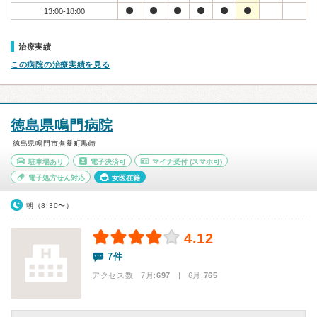
13:00-18:00
治療実績
この病院の治療実績を見る
徳島県鳴門病院
徳島県鳴門市撫養町黒崎
駐車場あり
電子決済可
マイナ受付
(スマホ可)
電子処方せん対応
女医在籍
朝（8:30〜）
4.12
7件
アクセス数 7月:
697
| 6月:
765