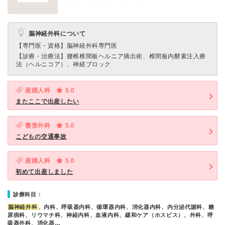
脳神経外科について
【専門医・資格】
脳神経外科専門医
【診療・治療法】
腰椎椎間板ヘルニア摘出術、椎間板内酵素注入療
法（ヘルニコア）、神経ブロック
産婦人科
5.0
またここで出産したい
整形外科
5.0
こどもの交通事故
産婦人科
5.0
初めて出産しました
診療科目：
脳神経外科
、内科、呼吸器内科、循環器内科、消化器内科、内分泌代謝科、糖
尿病科、リウマチ科、神経内科、血液内科、緩和ケア（ホスピス）、外科、呼
吸器外科、消化器…