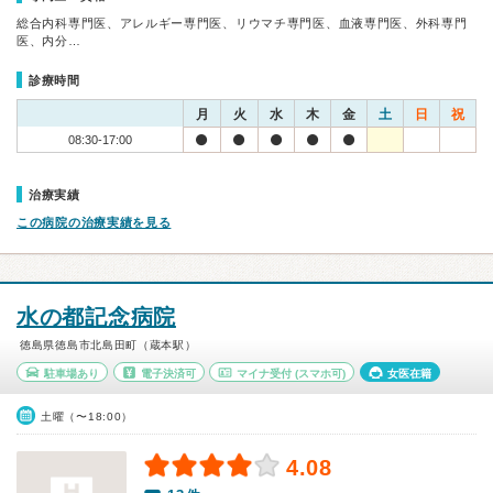
総合内科専門医、アレルギー専門医、リウマチ専門医、血液専門医、外科専門
医、内分…
診療時間
月
火
水
木
金
土
日
祝
08:30-17:00
治療実績
この病院の治療実績を見る
水の都記念病院
徳島県徳島市北島田町（蔵本駅）
駐車場あり
電子決済可
マイナ受付
(スマホ可)
女医在籍
土曜（〜18:00）
4.08