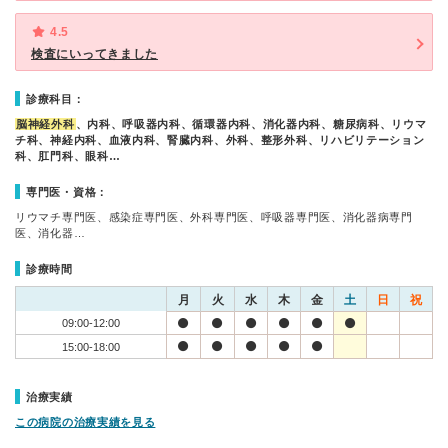
4.5
検査にいってきました
診療科目：
脳神経外科
、内科、呼吸器内科、循環器内科、消化器内科、糖尿病科、リウマ
チ科、神経内科、血液内科、腎臓内科、外科、整形外科、リハビリテーション
科、肛門科、眼科…
専門医・資格：
リウマチ専門医、感染症専門医、外科専門医、呼吸器専門医、消化器病専門
医、消化器…
診療時間
月
火
水
木
金
土
日
祝
09:00-12:00
15:00-18:00
治療実績
この病院の治療実績を見る