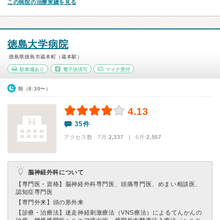
この病院の治療実績を見る
徳島大学病院
徳島県徳島市蔵本町（蔵本駅）
駐車場あり
電子決済可
マイナ受付
朝（8:30〜）
4.13
35件
アクセス数 7月:
2,337
| 6月:
2,557
脳神経外科について
【専門医・資格】
脳神経外科専門医、頭痛専門医、めまい相談医、
認知症専門医
【専門外来】
頭の形外来
【診療・治療法】
迷走神経刺激療法（VNS療法）によるてんかんの