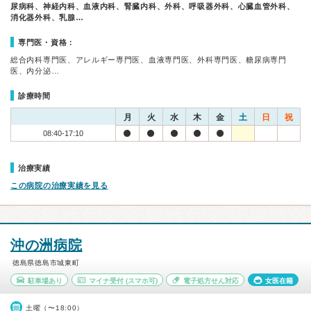
尿病科、神経内科、血液内科、腎臓内科、外科、呼吸器外科、心臓血管外科、
消化器外科、乳腺…
専門医・資格：
総合内科専門医、アレルギー専門医、血液専門医、外科専門医、糖尿病専門
医、内分泌…
診療時間
月
火
水
木
金
土
日
祝
08:40-17:10
治療実績
この病院の治療実績を見る
沖の洲病院
徳島県徳島市城東町
駐車場あり
マイナ受付
(スマホ可)
電子処方せん対応
女医在籍
土曜（〜18:00）