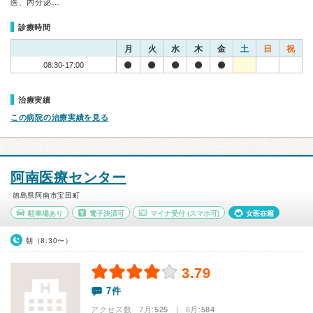
医、内分泌…
診療時間
月
火
水
木
金
土
日
祝
08:30-17:00
治療実績
この病院の治療実績を見る
阿南医療センター
徳島県阿南市宝田町
駐車場あり
電子決済可
マイナ受付
(スマホ可)
女医在籍
朝（8:30〜）
3.79
7件
アクセス数 7月:
525
| 6月:
584