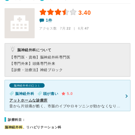
3.40
1件
アクセス数 7月:
22
| 6月:
47
脳神経外科について
【専門医・資格】
脳神経外科専門医
【専門外来】
頭痛専門外来
【診療・治療法】
神経ブロック
脳神経外科の口コミ
脳神経外科
頭が痛い
5.0
アットホームな診療所
昔から片頭痛が酷く、市販のイブやロキソニンが効かなくなり、頭痛の病院を探してこちらの病院に辿り着きました。家から15分程度で着くのと、診療時間が16時から20時までというのが私には合っていました。初め
診療科目：
脳神経外科
、リハビリテーション科