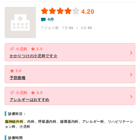
4.20
4件
アクセス数 7月:
66
| 6月:
95
小児科
5.0
かかりつけの小児科です☆
5.0
予防接種
小児科
4.5
アレルギーはおすすめ
診療科目：
脳神経外科
、内科、呼吸器内科、循環器内科、アレルギー科、リハビリテーシ
ョン科、小児科
診療時間