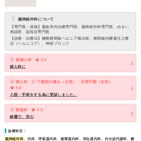
脳神経外科について
【専門医・資格】
脳血管内治療専門医、脳神経外科専門医、めまい
相談医、認知症専門医
【診療・治療法】
腰椎椎間板ヘルニア摘出術、椎間板内酵素注入療
法（ヘルニコア）、神経ブロック
産婦人科
5.0
婦人科に
婦人科
下腹部の痛み（女性）・生理不順（女性）
5.0
入院・手術をする為に受診しました。
救急科
4.5
綺麗で、安心
診療科目：
脳神経外科
、内科、呼吸器内科、循環器内科、消化器内科、内分泌代謝科、糖