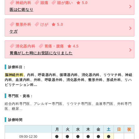
神経内科
頭痛
頭が痛い
5.0
医は仁術なり
整形外科
けが
5.0
ケガ
消化器内科
胃痛・腹痛
4.5
胃痛がした時にお世話になりました
診療科目：
脳神経外科
、内科、呼吸器内科、循環器内科、消化器内科、リウマチ科、神経
内科、血液内科、外科、呼吸器外科、消化器外科、整形外科、形成外科、リハ
ビリテーション科…
専門医・資格：
総合内科専門医、アレルギー専門医、リウマチ専門医、血液専門医、外科専門
医、糖尿…
診療時間
月
火
水
木
金
土
日
祝
09:00-12:30