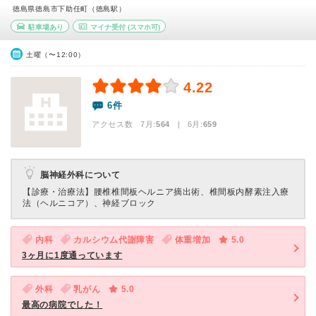
徳島県徳島市下助任町（徳島駅）
駐車場あり
マイナ受付
(スマホ可)
土曜（〜12:00）
4.22
6件
アクセス数 7月:
564
| 6月:
659
脳神経外科について
【診療・治療法】
腰椎椎間板ヘルニア摘出術、椎間板内酵素注入療
法（ヘルニコア）、神経ブロック
内科
カルシウム代謝障害
体重増加
5.0
3ヶ月に1度通っています
外科
乳がん
5.0
最高の病院でした！