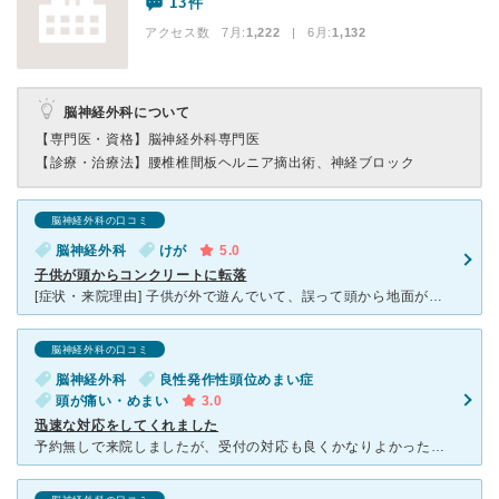
13件
アクセス数 7月:
1,222
| 6月:
1,132
脳神経外科について
【専門医・資格】
脳神経外科専門医
【診療・治療法】
腰椎椎間板ヘルニア摘出術、神経ブロック
脳神経外科の口コミ
脳神経外科
けが
5.0
子供が頭からコンクリートに転落
[症状・来院理由] 子供が外で遊んでいて、誤って頭から地面がコンクリートに転落してしまいました。 こぶが大きくおでこにできたのですが、あまり泣かず心配でもう１９時を過ぎていましたが、電話で相談しま
脳神経外科の口コミ
脳神経外科
良性発作性頭位めまい症
頭が痛い・めまい
3.0
迅速な対応をしてくれました
予約無しで来院しましたが、受付の対応も良くかなりよかったです。診察の先生にしても丁寧で分かりやすかった‼️ 放射線検査も早かったし丁寧かつ親切な対応でした。 曜日によって先生が違うので当たり外