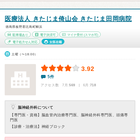
医療法人 きたじま倚山会 きたじま田岡病院
徳島県板野郡北島町鯛浜
駐車場あり
電子決済可
マイナ受付
(スマホ可)
電子処方せん対応
女医在籍
土曜（〜18:00）
3.92
5件
アクセス数 7月:
569
| 6月:
718
脳神経外科について
【専門医・資格】
脳血管内治療専門医、脳神経外科専門医、頭痛専
門医
【診療・治療法】
神経ブロック