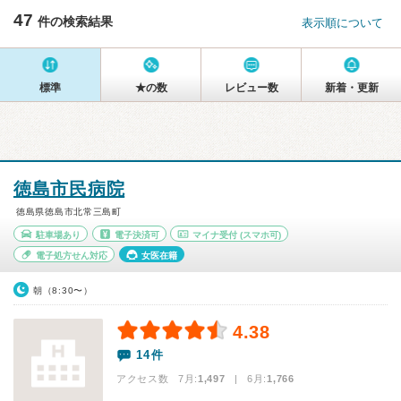
47
件の検索結果
表示順について
標準
★の数
レビュー数
新着・更新
徳島市民病院
徳島県徳島市北常三島町
駐車場あり
電子決済可
マイナ受付
(スマホ可)
電子処方せん対応
女医在籍
朝（8:30〜）
4.38
14件
アクセス数 7月:
1,497
| 6月:
1,766