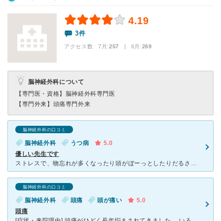
4.19
3件
アクセス数 7月:
257
| 6月:
269
脳神経外科について
【専門医・資格】
脳神経外科専門医
【専門外来】
頭痛専門外来
脳神経外科の口コミ
脳神経外科
うつ病
5.0
優しい先生です
ストレスで、物忘れが多くなったり頭がぼーっとしたりだるさもあり不安で脳のCT検査をしてもらいました。 はじめに問診票を記入し先生の診察に入ります。 問診票をみて、症状としては少し鬱傾向があるねと先生
脳神経外科の口コミ
脳神経外科
頭痛
頭が痛い
5.0
頭痛
[症状・来院理由] 頭痛がひどく長年悩まされてきました。 いろいろな薬を試してはいたのですが、治まりませんでした。 そこでwebでさがしてこの病院にいってみました。 [医師の診断・治療法]