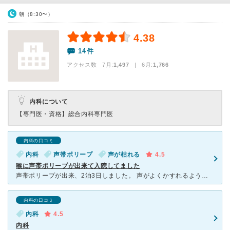
朝（8:30〜）
4.38
14件
アクセス数 7月:
1,497
| 6月:
1,766
内科について
【専門医・資格】
総合内科専門医
内科の口コミ
内科
声帯ポリープ
声が枯れる
4.5
喉に声帯ポリープが出来て入院してました
声帯ポリープが出来、2泊3日しました。 声がよくかすれるようになり治らず、 受診したところ即入院が決まりました。 体は健康体なので、声が出せない生活は とても大変でしたが主治医の先生などは
内科の口コミ
内科
4.5
内科