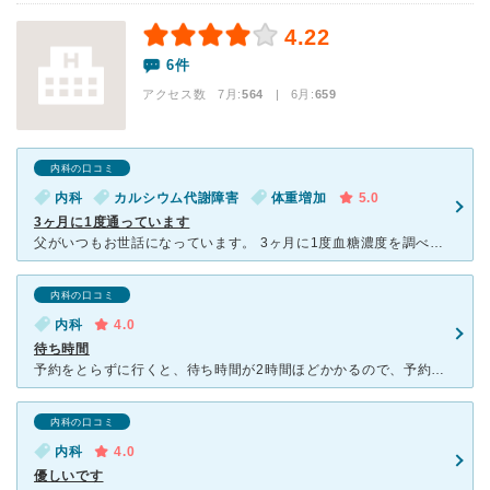
4.22
6件
アクセス数 7月:
564
| 6月:
659
内科の口コミ
内科
カルシウム代謝障害
体重増加
5.0
3ヶ月に1度通っています
父がいつもお世話になっています。 3ヶ月に1度血糖濃度を調べて薬を調整するため通院しています。 先生はいつも話を最後まで聞いて下さり、生活習慣などの指摘を頂いています。 体重は増加せずキ
内科の口コミ
内科
4.0
待ち時間
予約をとらずに行くと、待ち時間が2時間ほどかかるので、予約を取って来院するのがおすすめです。 診察の前に、血圧などの測定を行うのですが看護師の方は優しく接してくれました。 内科に受診し、今飲んでい
内科の口コミ
内科
4.0
優しいです