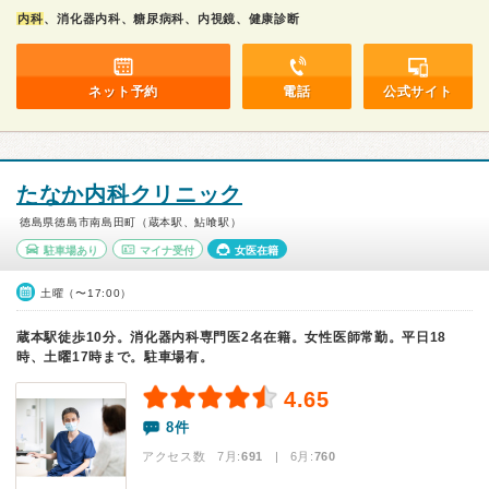
内科
、消化器内科、糖尿病科、内視鏡、健康診断
ネット予約
電話
公式サイト
たなか内科クリニック
徳島県徳島市南島田町（蔵本駅、鮎喰駅）
駐車場あり
マイナ受付
女医在籍
土曜（〜17:00）
蔵本駅徒歩10分。消化器内科専門医2名在籍。女性医師常勤。平日18
時、土曜17時まで。駐車場有。
4.65
8件
アクセス数 7月:
691
| 6月:
760