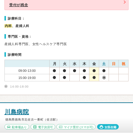
受付が残念
診療科目：
内科
、産婦人科
専門医・資格：
産婦人科専門医、女性ヘルスケア専門医
診療時間
月
火
水
木
金
土
日
祝
09:00-13:00
15:00-19:00
14:00-18:00
川島病院
徳島県徳島市北佐古一番町（佐古駅）
駐車場あり
電子決済可
マイナ受付
(スマホ可)
女医在籍