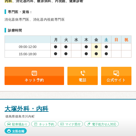
内科
、消化器内科、糖尿病科、内視鏡、健康診断
専門医・資格：
消化器病専門医、消化器内視鏡専門医
診療時間
月
火
水
木
金
土
日
祝
09:00-12:00
15:00-18:00
ネット予約
電話
公式サイト
大塚外科・内科
徳島県徳島市川内町
駐車場あり
ネット予約
マイナ受付
電子処方せん対応
女医在籍