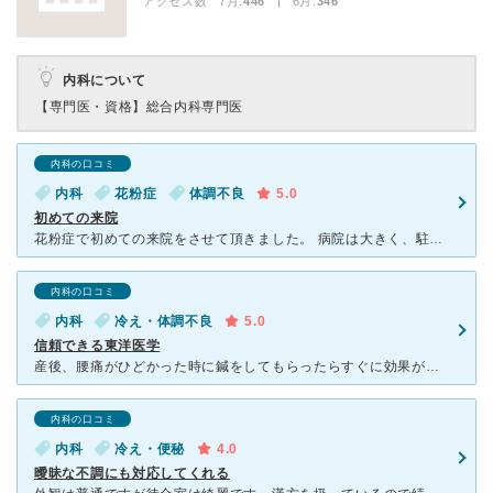
アクセス数 7月:
446
| 6月:
346
内科について
【専門医・資格】
総合内科専門医
内科の口コミ
内科
花粉症
体調不良
5.0
初めての来院
花粉症で初めての来院をさせて頂きました。 病院は大きく、駐車場もあり、車がないと不便な徳島でも不自由なく行くことができました。 待合室は広々とストレスがなく、呼ばれるまでに若干時間があったものの、
内科の口コミ
内科
冷え・体調不良
5.0
信頼できる東洋医学
産後、腰痛がひどかった時に鍼をしてもらったらすぐに効果がありました。鍼の前にレントゲン撮影など検査、診察もするので、安心でした。それぞれ専門の先生が診て下さいます。 私の場合は、産後と経年劣化のため
内科の口コミ
内科
冷え・便秘
4.0
曖昧な不調にも対応してくれる