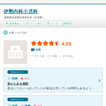
伊勢内科小児科
徳島県名西郡石井町石井（石井駅）
駐車場あり
マイナ受付
オンライン診療対応
土曜（〜17:00）
4.26
9件
アクセス数 7月:
158
| 6月:
141
内科の口コミ
内科
4.5
昔からある病院
昔はいつもいっぱいでしたが最近は空いている時間もあるようです。 内科の先生はすぐに血液検査をしてくれて結果もすぐに教えてくれて助かります。 設備や建物は古いですが、昔からある病院なので高齢者の方も
内科の口コミ