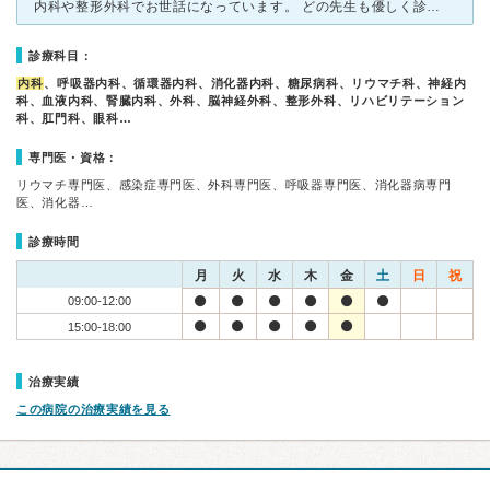
内科や整形外科でお世話になっています。 どの先生も優しく診察してくれるので安心です。 看護師さんは、ベテランの方が多いような気がしますが、 いつもテキパキと仕事をこなしている感じです。 リハビ
診療科目：
内科
、呼吸器内科、循環器内科、消化器内科、糖尿病科、リウマチ科、神経内
科、血液内科、腎臓内科、外科、脳神経外科、整形外科、リハビリテーション
科、肛門科、眼科…
専門医・資格：
リウマチ専門医、感染症専門医、外科専門医、呼吸器専門医、消化器病専門
医、消化器…
診療時間
月
火
水
木
金
土
日
祝
09:00-12:00
15:00-18:00
治療実績
この病院の治療実績を見る