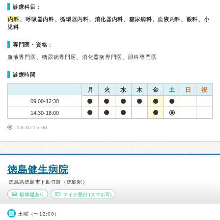
診療科目：
内科
、呼吸器内科、循環器内科、消化器内科、糖尿病科、血液内科、眼科、小
児科
専門医・資格：
血液専門医、糖尿病専門医、消化器病専門医、眼科専門医
診療時間
月
火
水
木
金
土
日
祝
09:00-12:30
14:30-18:00
13:30-15:00
徳島健生病院
徳島県徳島市下助任町（徳島駅）
駐車場あり
マイナ受付
(スマホ可)
土曜（〜12:00）