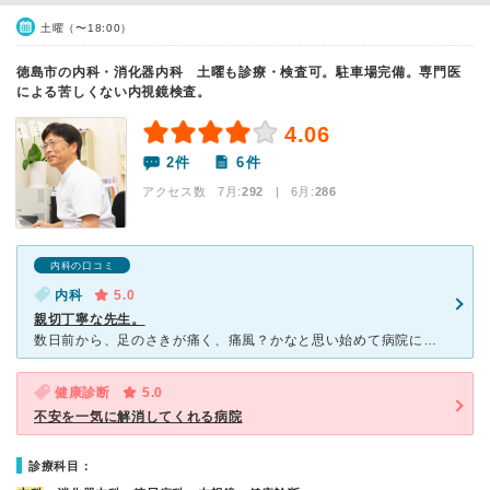
土曜（〜18:00）
徳島市の内科・消化器内科 土曜も診療・検査可。駐車場完備。専門医
による苦しくない内視鏡検査。
4.06
2件
6件
アクセス数 7月:
292
| 6月:
286
内科の口コミ
内科
5.0
親切丁寧な先生。
数日前から、足のさきが痛く、痛風？かなと思い始めて病院にいきました。平日の遅い時間だったので、割と空いていてすんなり診てもらえました。色々と話を聞いてくれ、結果的に痛風ではなかったのですが、お薬を処方
健康診断
5.0
不安を一気に解消してくれる病院
診療科目：