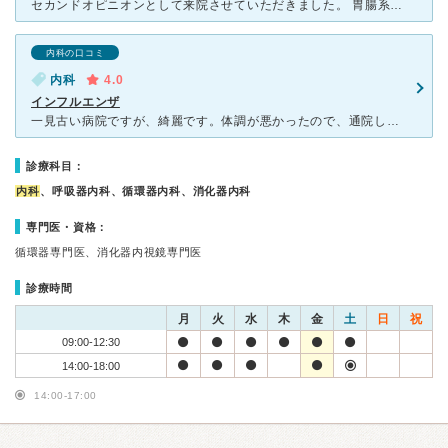
セカンドオピニオンとして来院させていただきました。 胃腸系の治療薬をもらいました。 電話で予約させて頂く時に点滴ができるかどうかの確認をしたとこと大丈夫ですとのことだったので安心しました。 来院
内科の口コミ
内科
4.0
インフルエンザ
一見古い病院ですが、綺麗です。体調が悪かったので、通院しました。発熱とインフルエンザが流行っていたので、その検査をしました。結果を見て、なぜか笑顔でもうちょっとでインフルエンザ陽性だったんだけどな～と
診療科目：
内科
、呼吸器内科、循環器内科、消化器内科
専門医・資格：
循環器専門医、消化器内視鏡専門医
診療時間
月
火
水
木
金
土
日
祝
09:00-12:30
14:00-18:00
14:00-17:00