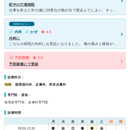
町中の穴場病院
仕事を終えた年の瀬に38度台の熱が出て寝込んでしまい、ネットで診療中の病院を探して辿り着いたのが西新町二丁目クリニックでした。 診察時に熱は下がっていたのですが、男性医師の問診・診察はとても丁寧で、
内科の口コミ
内科
かぜ
4.5
内科に
こちらの病院の内科にお世話になりました。 喉の痛みと微熱があり診察にいったのですが、院内がとても綺麗で清潔感があり病院の独特な匂いなどなく清掃も行き届いている印象でした。 診察は聴診器や喉をみても
予防接種
5.0
予防接種にて受診
診療科目：
内科
、循環器内科、皮膚科、美容皮膚科
専門医・資格：
循環器専門医、皮膚科専門医
診療時間
月
火
水
木
金
土
日
祝
09:00-13:30