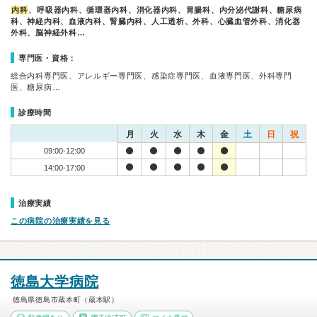
内科
、呼吸器内科、循環器内科、消化器内科、胃腸科、内分泌代謝科、糖尿病
科、神経内科、血液内科、腎臓内科、人工透析、外科、心臓血管外科、消化器
外科、脳神経外科…
専門医・資格：
総合内科専門医、アレルギー専門医、感染症専門医、血液専門医、外科専門
医、糖尿病…
診療時間
月
火
水
木
金
土
日
祝
09:00-12:00
14:00-17:00
治療実績
この病院の治療実績を見る
徳島大学病院
徳島県徳島市蔵本町（蔵本駅）