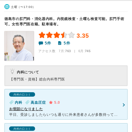
土曜（〜17:00）
徳島市の肛門科・消化器内科。内視鏡検査・土曜も検査可能。肛門手術
可。女性専門医在籍。駐車場有。
3.35
5件
5件
アクセス数 7月:
763
| 6月:
745
内科について
【専門医・資格】
総合内科専門医
内科の口コミ
内科
高血圧症
5.0
お世話になりました
平日、受診しましたらいつも通りに外来患者さんが多数待っていました。 （信頼されている証拠） 最近、順番番号システムにて管理しているようなので、受診時間の目安になり、良いと思います。 また、先生方
内科の口コミ