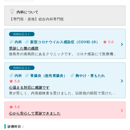
内科について
【専門医・資格】
総合内科専門医
内科の口コミ
内科
新型コロナウイルス感染症（COVID-19）
5.0
受診した際の感想
徳島市の南島田にあるクリニックです。 コロナ感染にて医療機関を受診しました。 コロナ感染疑いであった為、院外の駐車場にて待機して、受診しました。 先生の検査の手際も早く、薬局の薬剤師による処方薬
内科の口コミ
内科
胃腸炎（急性胃腸炎）
胸やけ・胃もたれ
5.0
心温まる対応に感謝です
胃が苦しく、内視鏡検査を受けました、以前他の病院で受けた時苦しくてもう二度と内視鏡は受けたくないと思っていましたが、たなか内科クリニックさんを紹介してもらい苦しくなく受けられ本当に良かったです。先生も
5.0
心から安心して受診できました
診療科目：