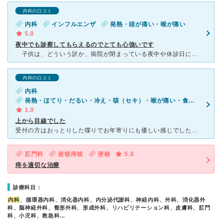
内科の口コミ
内科
インフルエンザ
発熱・頭が痛い・喉が痛い
5.0
夜中でも診察してもらえるのでとても心強いです
子供は、どういう訳か、病院が閉まっている夜中や休診日に限って高熱を出すことが多いように思います。うちの子もそういう時にインフルエンザで高熱を出しました。親としては大変心配で不安だったのですが、こちら
内科の口コミ
内科
発熱・ほてり・だるい・冷え・咳（セキ）・喉が痛い・食欲不振・体調不良
1.0
上から目線でした
受付の方はおっとりした喋りでお年寄りにも優しい感じでした。 説明も毎回わかりやすく素晴らしいです。 その後、内科の診察に入りました。 お医者さんは... 女医さんだったんですが、上から目線。
肛門科
嵌頓痔核
便秘
5.0
痔を適切な治療
診療科目：
内科
、循環器内科、消化器内科、内分泌代謝科、神経内科、外科、消化器外
科、脳神経外科、整形外科、形成外科、リハビリテーション科、皮膚科、肛門
科、小児科、救急科…