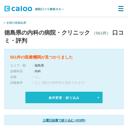
« 全国の検索結果
徳島県の内科の病院・クリニック
口コ
（561件）
ミ・評判
561件の医療機関が見つかりました
エリア・駅
徳島県
診療科目
内科
名称
なし
詳細条件
なし (曜日や時間帯を指定できます)
条件変更・絞り込み
土曜日診療で絞り込む (433件)