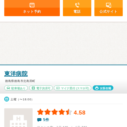
ネット予約
電話
公式サイト
東洋病院
徳島県徳島市北島田町
駐車場あり
電子決済可
マイナ受付
(スマホ可)
女医在籍
土曜（〜18:00）
4.58
5件