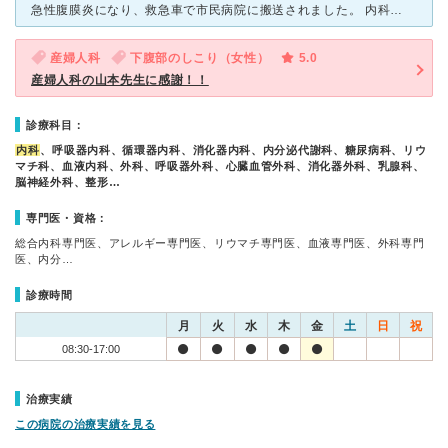
急性腹膜炎になり、救急車で市民病院に搬送されました。 内科の河野先生(漢字が違うかもしれませんが)が対応してくださいました。とてもいい先生で、そのまましばらく入院になりましたが、ほぼ毎日病室に来
産婦人科
下腹部のしこり（女性）
5.0
産婦人科の山本先生に感謝！！
診療科目：
内科
、呼吸器内科、循環器内科、消化器内科、内分泌代謝科、糖尿病科、リウ
マチ科、血液内科、外科、呼吸器外科、心臓血管外科、消化器外科、乳腺科、
脳神経外科、整形…
専門医・資格：
総合内科専門医、アレルギー専門医、リウマチ専門医、血液専門医、外科専門
医、内分…
診療時間
月
火
水
木
金
土
日
祝
08:30-17:00
治療実績
この病院の治療実績を見る