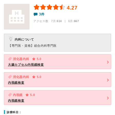
4.27
3件
アクセス数 7月:
614
| 6月:
667
内科について
【専門医・資格】
総合内科専門医
消化器内科
5.0
大腸カプセル内視鏡検査
消化器内科
5.0
内視鏡検査
内視鏡
5.0
内視鏡検査
診療科目：