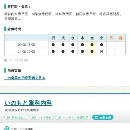
専門医・資格：
総合内科専門医、感染症専門医、外科専門医、糖尿病専門医、呼吸器専門医、
循環器専…
診療時間
月
火
水
木
金
土
日
祝
09:00-13:00
14:00-19:00
14:00-18:00
治療実績
この病院の治療実績を見る
いのもと眼科内科
徳島県板野郡北島町鯛浜
駐車場あり
マイナ受付
オンライン診療対応
女医在籍
土曜（〜15:00）