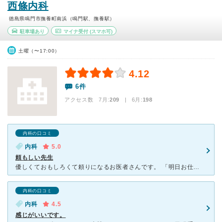
西條内科
徳島県鳴門市撫養町南浜（鳴門駅、撫養駅）
駐車場あり
マイナ受付
(スマホ可)
土曜（〜17:00）
4.12
6件
アクセス数 7月:
209
| 6月:
198
内科の口コミ
内科
5.0
頼もしい先生
優しくておもしろくて頼りになるお医者さんです。 「明日お仕事？治しちゃおうね！」と言いながら診察してくださったことがあります。 看護師さんたちもお忙しい中でもいつもとても優しく、病気で弱っていると
内科の口コミ
内科
4.5
感じがいいです。