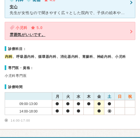
内科
発熱
4.0
安心
先生が女性なので聞きやすく広々とした院内で、子供の絵本や中庭の池には亀がいたり落ち着ける場所で待ち時間が苦にならず過ごせます。また看護婦やスタッフの皆様もテキパキとしていてとても優しい方ばかりです。
小児科
5.0
雰囲気がいいです。
診療科目：
内科
、呼吸器内科、循環器内科、消化器内科、胃腸科、神経内科、小児科
専門医・資格：
小児科専門医
診療時間
月
火
水
木
金
土
日
祝
09:00-13:00
14:00-18:00
14:00-17:00