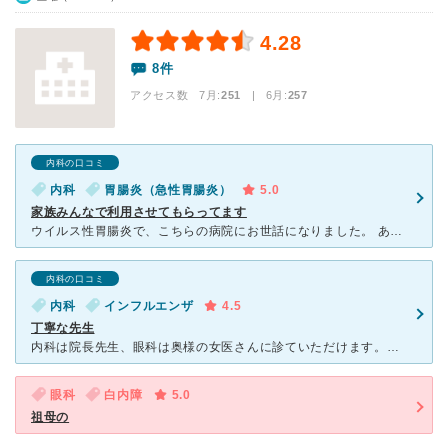
4.28
8件
アクセス数 7月:
251
| 6月:
257
内科の口コミ
内科
胃腸炎（急性胃腸炎）
5.0
家族みんなで利用させてもらってます
ウイルス性胃腸炎で、こちらの病院にお世話になりました。 ある日、尋常ではないくらいの胃の痛みが起こり、すぐに病院に行きました。冷や汗が出るくらい痛く、なんとか家族に病院に連れて行ってもらい、受付に行
内科の口コミ
内科
インフルエンザ
4.5
丁寧な先生
内科は院長先生、眼科は奥様の女医さんに診ていただけます。人気の病院ですし眼科と内科を同じ窓口で受付しているので時間帯によっては待合室が混み合います。丁寧な診察ですが比較的さくさく進むので人はけは良い印
眼科
白内障
5.0
祖母の