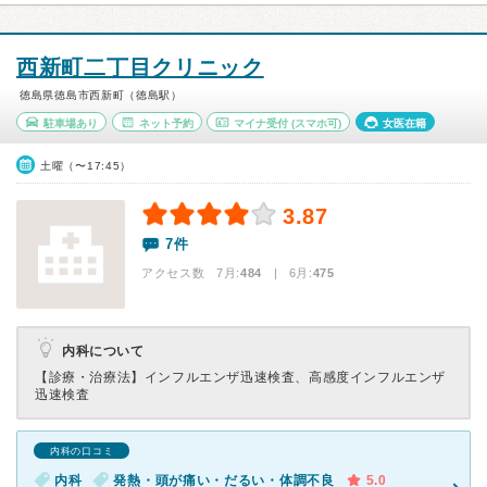
西新町二丁目クリニック
徳島県徳島市西新町（徳島駅）
駐車場あり
ネット予約
マイナ受付
(スマホ可)
女医在籍
土曜（〜17:45）
3.87
7件
アクセス数 7月:
484
| 6月:
475
内科について
【診療・治療法】
インフルエンザ迅速検査、高感度インフルエンザ
迅速検査
内科の口コミ
内科
発熱・頭が痛い・だるい・体調不良
5.0