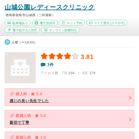
山城公園レディースクリニック
徳島県徳島市山城西（二軒屋駅）
駐車場あり
電子決済可
ネット予約
マイナ受付
(スマホ可)
電子処方せん対応
オンライン診療対応
土曜（〜18:00）
3.81
3件
アクセス数 7月:
204
| 6月:
179
婦人科
5.0
感じの良い先生でした
産婦人科
5.0
親切で丁寧
産婦人科
3.0