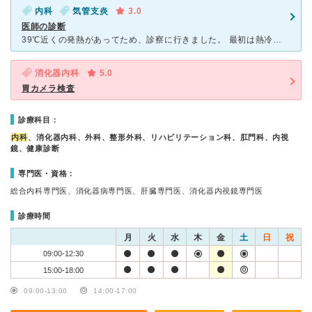
内科
気管支炎
3.0
医師の診断
39℃近くの発熱があってため、診察に行きました。 最初は熱冷ましの薬を処方され、二三日で熱は下がりましたが、今度は咳が止まらなくなったため再度診察していただきました。 診察してもらうと、は
消化器内科
5.0
胃カメラ検査
診療科目：
内科
、消化器内科、外科、整形外科、リハビリテーション科、肛門科、内視
鏡、健康診断
専門医・資格：
総合内科専門医、消化器病専門医、肝臓専門医、消化器内視鏡専門医
診療時間
月
火
水
木
金
土
日
祝
09:00-12:30
15:00-18:00
09:00-13:00
14:00-17:00