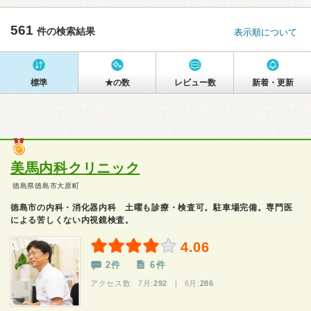
561
件の検索結果
表示順について
標準
★の数
レビュー数
新着・更新
美馬内科クリニック
徳島県徳島市大原町
徳島市の内科・消化器内科 土曜も診療・検査可。駐車場完備。専門医
による苦しくない内視鏡検査。
4.06
2件
6件
アクセス数 7月:
292
| 6月:
286