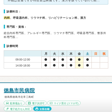
外観は普通ですが待合室は綺麗です。漢方を扱っているので続く便秘や火照りを解消したくて行きました。曖昧な症状だったにも関わらず親身に診て下さり助かりました。薬も頼めば多めにもらえます。薬の量が多いので病
診療科目：
内科
、呼吸器内科、リウマチ科、リハビリテーション科、漢方
専門医・資格：
総合内科専門医、アレルギー専門医、リウマチ専門医、呼吸器専門医、整形外
科専門医…
診療時間
月
火
水
木
金
土
日
祝
09:00-12:00
14:00-18:00
徳島市民病院
徳島県徳島市北常三島町
駐車場あり
電子決済可
マイナ受付
(スマホ可)
電子処方せん対応
女医在籍