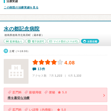
治療実績
この病院の治療実績を見る
水の都記念病院
徳島県徳島市北島田町（蔵本駅）
駐車場あり
電子決済可
マイナ受付
(スマホ可)
女医在籍
土曜（〜18:00）
4.08
13件
アクセス数 7月:
1,222
| 6月:
1,132
肛門科
嵌頓痔核
便秘
5.0
痔を適切な治療
肛門科
いぼ痔（内痔核）
5.0