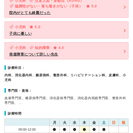
小児科
注意欠如・多動症（ADHD）
協調性がない・落ち着きがない（子供）
5.0
院内がとても綺麗だった
小児科
5.0
子供に優しい
小児科
知的障害
4.0
発達障害について詳しい先生
診療科目：
内科、消化器内科、糖尿病科、整形外科、リハビリテーション科、皮膚科、小
児科
専門医・資格：
血液専門医、糖尿病専門医、消化器病専門医、消化器内視鏡専門医、整形外科
専門医、…
診療時間
月
火
水
木
金
土
日
祝
09:00-12:00