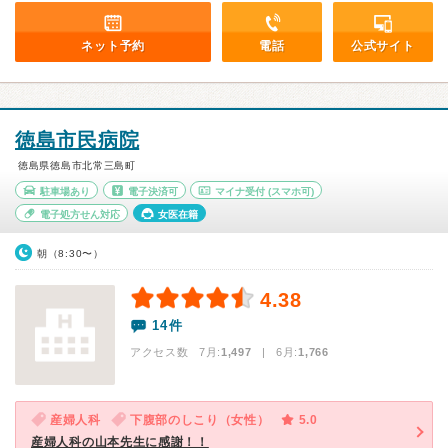
ネット予約
電話
公式サイト
徳島市民病院
徳島県徳島市北常三島町
駐車場あり
電子決済可
マイナ受付
(スマホ可)
電子処方せん対応
女医在籍
朝（8:30〜）
4.38
14件
アクセス数 7月:
1,497
| 6月:
1,766
産婦人科
下腹部のしこり（女性）
5.0
産婦人科の山本先生に感謝！！