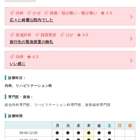
内科
かぜ
発熱・頭が痛い・喉が痛い
5.0
広々と綺麗な院内でした
形成外科
顔面骨折
けが
4.5
旅行先の緊急措置の御礼
内科
4.5
いい感じ
診療科目：
内科、リハビリテーション科
専門医・資格：
総合内科専門医、リハビリテーション科専門医、放射線科専門医
診療時間
月
火
水
木
金
土
日
祝
09:00-12:00