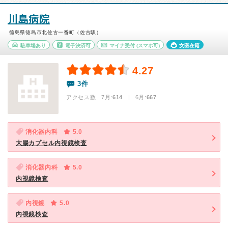
川島病院
徳島県徳島市北佐古一番町（佐古駅）
駐車場あり
電子決済可
マイナ受付
(スマホ可)
女医在籍
4.27
3件
アクセス数 7月:
614
| 6月:
667
消化器内科
5.0
大腸カプセル内視鏡検査
消化器内科
5.0
内視鏡検査
内視鏡
5.0
内視鏡検査