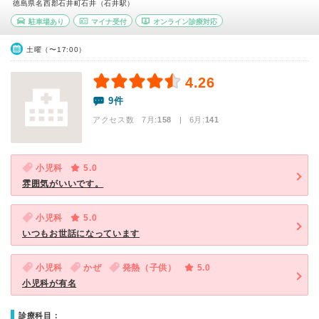
徳島県名西郡石井町石井（石井駅）
駐車場あり
マイナ受付
オンライン診療対応
土曜（〜17:00）
4.26
9件
アクセス数 7月:
158
| 6月:
141
小児科
5.0
雰囲気がいいです。
小児科
5.0
いつもお世話になっています
小児科
かぜ
発熱（子供）
5.0
小児科が有名
診療科目：