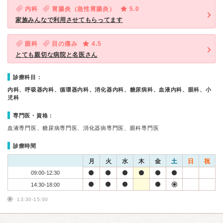
内科
胃腸炎（急性胃腸炎）
5.0
家族みんなで利用させてもらってます
眼科
目の痛み
4.5
とても親切な病院と名医さん
診療科目：
内科、呼吸器内科、循環器内科、消化器内科、糖尿病科、血液内科、眼科、小
児科
専門医・資格：
血液専門医、糖尿病専門医、消化器病専門医、眼科専門医
診療時間
月
火
水
木
金
土
日
祝
09:00-12:30
14:30-18:00
13:30-15:00