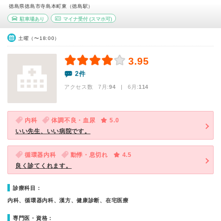
徳島県徳島市寺島本町東（徳島駅）
駐車場あり
マイナ受付
(スマホ可)
土曜（〜18:00）
3.95
2件
アクセス数 7月:
94
| 6月:
114
内科
体調不良・血尿
5.0
いい先生、いい病院です。
循環器内科
動悸・息切れ
4.5
良く診てくれます。
診療科目：
内科、循環器内科、漢方、健康診断、在宅医療
専門医・資格：