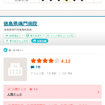
13:30-17:30
徳島県鳴門病院
徳島県鳴門市撫養町黒崎
駐車場あり
電子決済可
マイナ受付
(スマホ可)
電子処方せん対応
女医在籍
朝（8:30〜）
4.12
7件
アクセス数 7月:
697
| 6月:
765
人間ドック
5.0
人間ドック