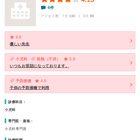
4件
アクセス数 7月:
100
| 6月:
89
5.0
優しい先生
小児科
発熱（子供）
5.0
いつもお世話になっております。
予防接種
4.5
子供の予防接種で利用
診療科目：
小児科
専門医・資格：
小児科専門医