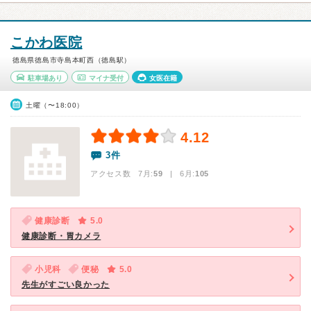
こかわ医院
徳島県徳島市寺島本町西（徳島駅）
駐車場あり
マイナ受付
女医在籍
土曜（〜18:00）
4.12
3件
アクセス数 7月:
59
| 6月:
105
健康診断
5.0
健康診断・胃カメラ
小児科
便秘
5.0
先生がすごい良かった