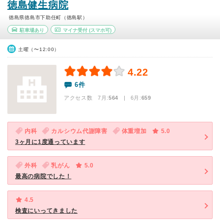
徳島健生病院
徳島県徳島市下助任町（徳島駅）
駐車場あり
マイナ受付
(スマホ可)
土曜（〜12:00）
4.22
6件
アクセス数 7月:
564
| 6月:
659
内科
カルシウム代謝障害
体重増加
5.0
3ヶ月に1度通っています
外科
乳がん
5.0
最高の病院でした！
4.5
検査にいってきました