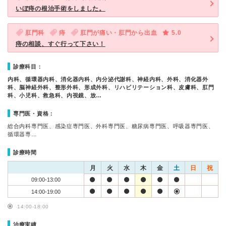
いぼ痔の根治手術をしました。
肛門科
痔
肛門が痛い・肛門から出血
5.0
痔の相談、すぐ行って下さい！
診療科目：
内科、循環器内科、消化器内科、内分泌代謝科、神経内科、外科、消化器外
科、脳神経外科、整形外科、形成外科、リハビリテーション科、皮膚科、肛門
科、小児科、救急科、内視鏡、放…
専門医・資格：
総合内科専門医、感染症専門医、外科専門医、糖尿病専門医、呼吸器専門医、
循環器専…
診療時間
月
火
水
木
金
土
日
祝
09:00-13:00
14:00-19:00
14:00-18:00
治療実績