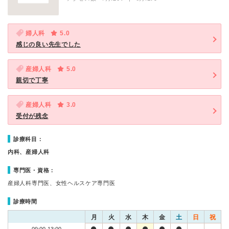
婦人科
5.0
感じの良い先生でした
産婦人科
5.0
親切で丁寧
産婦人科
3.0
受付が残念
診療科目：
内科、産婦人科
専門医・資格：
産婦人科専門医、女性ヘルスケア専門医
診療時間
月
火
水
木
金
土
日
祝