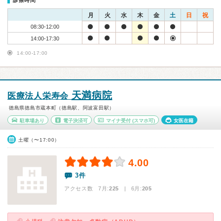
診療時間
月
火
水
木
金
土
日
祝
08:30-12:00
14:00-17:30
14:00-17:00
天満病院
医療法人栄寿会
徳島県徳島市蔵本町（徳島駅、阿波富田駅）
駐車場あり
電子決済可
マイナ受付
(スマホ可)
女医在籍
土曜（〜17:00）
4.00
3件
アクセス数 7月:
225
| 6月:
205