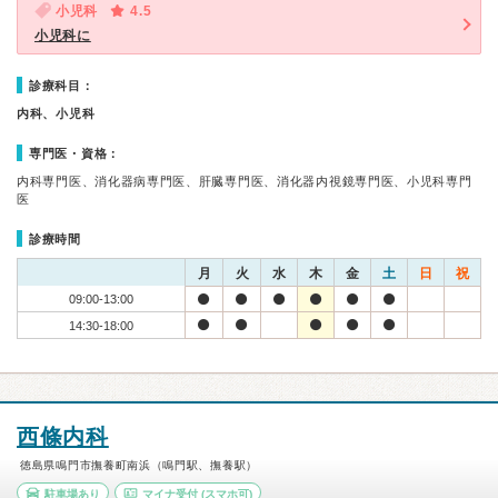
小児科
4.5
小児科に
診療科目：
内科、小児科
専門医・資格：
内科専門医、消化器病専門医、肝臓専門医、消化器内視鏡専門医、小児科専門
医
診療時間
月
火
水
木
金
土
日
祝
09:00-13:00
14:30-18:00
西條内科
徳島県鳴門市撫養町南浜（鳴門駅、撫養駅）
駐車場あり
マイナ受付
(スマホ可)