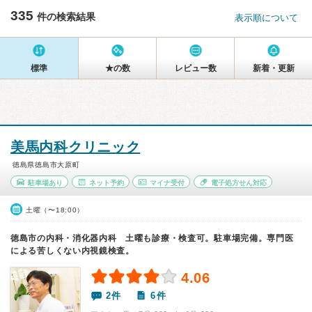
335
件の検索結果
表示順について
標準
★の数
レビュー数
新着・更新
美馬内科クリニック
徳島県徳島市大原町
駐車場あり
ネット予約
マイナ受付
電子処方せん対応
土曜（〜18:00）
徳島市の内科・消化器内科 土曜も診療・検査可。駐車場完備。専門医
による苦しくない内視鏡検査。
4.06
2件
6件