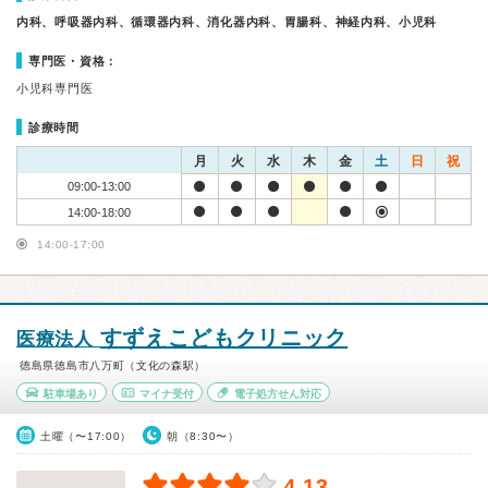
内科、呼吸器内科、循環器内科、消化器内科、胃腸科、神経内科、小児科
専門医・資格：
小児科専門医
診療時間
月
火
水
木
金
土
日
祝
09:00-13:00
14:00-18:00
14:00-17:00
すずえこどもクリニック
医療法人
徳島県徳島市八万町（文化の森駅）
駐車場あり
マイナ受付
電子処方せん対応
土曜（〜17:00）
朝（8:30〜）
4.13