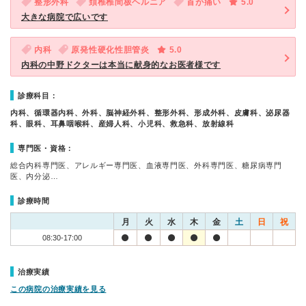
整形外科
頚椎椎間板ヘルニア
首が痛い
5.0
大きな病院で広いです
内科
原発性硬化性胆管炎
5.0
内科の中野ドクターは本当に献身的なお医者様です
診療科目：
内科、循環器内科、外科、脳神経外科、整形外科、形成外科、皮膚科、泌尿器
科、眼科、耳鼻咽喉科、産婦人科、小児科、救急科、放射線科
専門医・資格：
総合内科専門医、アレルギー専門医、血液専門医、外科専門医、糖尿病専門
医、内分泌…
診療時間
月
火
水
木
金
土
日
祝
08:30-17:00
治療実績
この病院の治療実績を見る