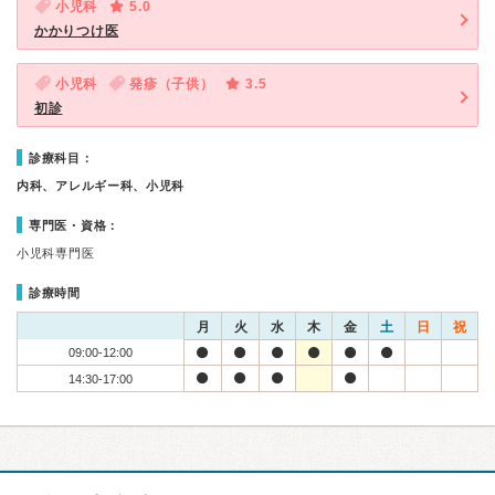
小児科
5.0
かかりつけ医
小児科
発疹（子供）
3.5
初診
診療科目：
内科、アレルギー科、小児科
専門医・資格：
小児科専門医
診療時間
月
火
水
木
金
土
日
祝
09:00-12:00
14:30-17:00