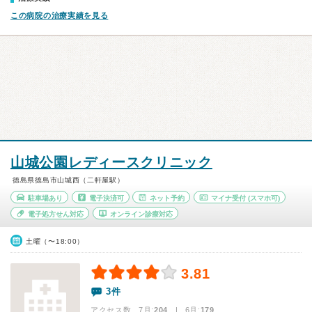
この病院の治療実績を見る
山城公園レディースクリニック
徳島県徳島市山城西（二軒屋駅）
駐車場あり
電子決済可
ネット予約
マイナ受付
(スマホ可)
電子処方せん対応
オンライン診療対応
土曜（〜18:00）
3.81
3件
アクセス数 7月:
204
| 6月:
179