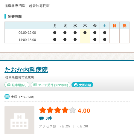
循環器専門医、超音波専門医
診療時間
月
火
水
木
金
土
日
祝
09:00-12:00
14:00-18:00
たおか内科病院
徳島県徳島市城東町
駐車場あり
マイナ受付
(スマホ可)
女医在籍
土曜（〜17:30）
4.00
3件
アクセス数 7月:
25
| 6月:
30