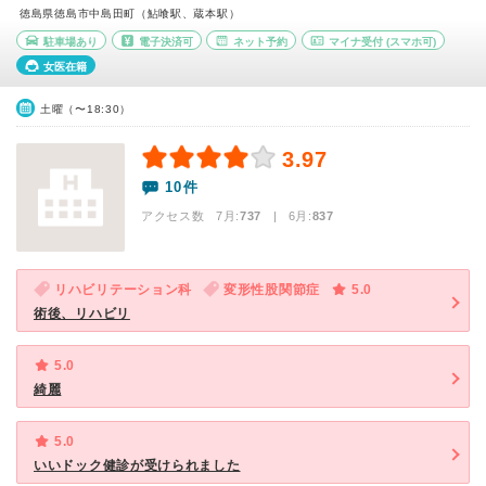
徳島県徳島市中島田町（鮎喰駅、蔵本駅）
駐車場あり
電子決済可
ネット予約
マイナ受付
(スマホ可)
女医在籍
土曜（〜18:30）
3.97
10件
アクセス数 7月:
737
| 6月:
837
リハビリテーション科
変形性股関節症
5.0
術後、リハビリ
5.0
綺麗
5.0
いいドック健診が受けられました