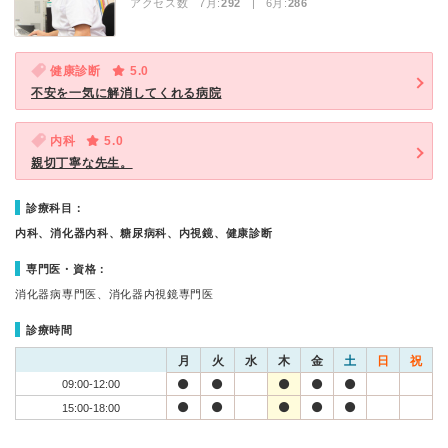
アクセス数 7月:
292
| 6月:
286
健康診断
5.0
不安を一気に解消してくれる病院
内科
5.0
親切丁寧な先生。
診療科目：
内科、消化器内科、糖尿病科、内視鏡、健康診断
専門医・資格：
消化器病専門医、消化器内視鏡専門医
診療時間
月
火
水
木
金
土
日
祝
09:00-12:00
15:00-18:00