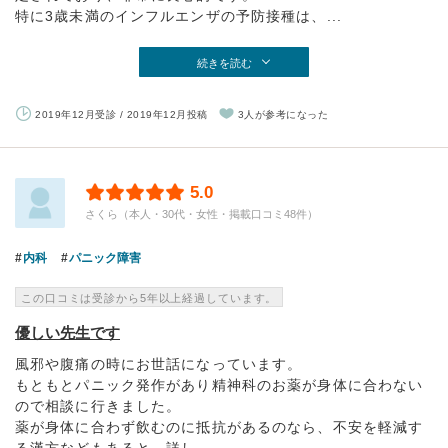
特に3歳未満のインフルエンザの予防接種は、...
続きを読む
2019年12月受診 / 2019年12月投稿
3人が参考になった
5.0
さくら（本人・30代・女性・掲載口コミ48件）
内科
パニック障害
この口コミは受診から5年以上経過しています。
優しい先生です
風邪や腹痛の時にお世話になっています。
もともとパニック発作があり精神科のお薬が身体に合わない
ので相談に行きました。
薬が身体に合わず飲むのに抵抗があるのなら、不安を軽減す