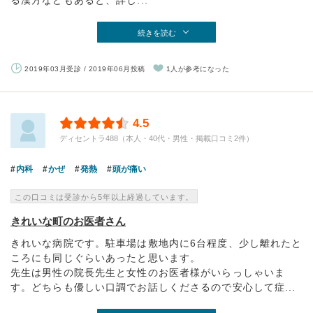
る漢方などもあると、詳し...
続きを読む
2019年03月受診 / 2019年06月投稿
1人が参考になった
4.5
ディセントラ488（本人・40代・男性・掲載口コミ2件）
内科
かぜ
発熱
頭が痛い
この口コミは受診から5年以上経過しています。
きれいな町のお医者さん
きれいな病院です。駐車場は敷地内に6台程度、少し離れたと
ころにも同じぐらいあったと思います。
先生は男性の院長先生と女性のお医者様がいらっしゃいま
す。どちらも優しい口調でお話しくださるので安心して症...