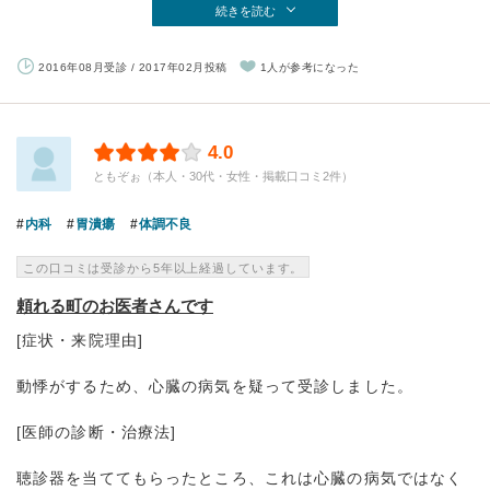
続きを読む
2016年08月受診 / 2017年02月投稿
1人が参考になった
4.0
ともぞぉ（本人・30代・女性・掲載口コミ2件）
内科
胃潰瘍
体調不良
この口コミは受診から5年以上経過しています。
頼れる町のお医者さんです
[症状・来院理由]
動悸がするため、心臓の病気を疑って受診しました。
[医師の診断・治療法]
聴診器を当ててもらったところ、これは心臓の病気ではなく