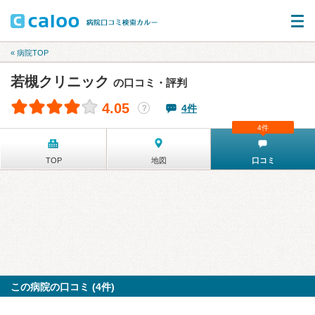
« 病院TOP
若槻クリニック
の口コミ・評判
4.05
4件
？
4件
TOP
地図
口コミ
この病院の口コミ (4件)