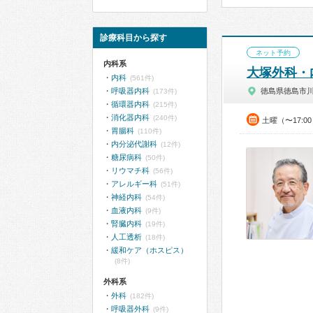
診療科目から探す
ネット予約
内科系
大塚外科・
内科
(561件)
呼吸器内科
徳島県徳島市
(173件)
循環器内科
(215件)
消化器内科
(240件)
土曜（〜17:0
胃腸科
(110件)
内分泌代謝科
(12件)
糖尿病科
(50件)
リウマチ科
(56件)
アレルギー科
(51件)
神経内科
(54件)
血液内科
(9件)
腎臓内科
(19件)
人工透析
(18件)
緩和ケア（ホスピス）
(8件)
外科系
外科
(182件)
呼吸器外科
(9件)