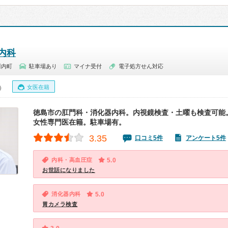
内科
川内町
駐車場あり
マイナ受付
電子処方せん対応
女医在籍
0）
徳島市の肛門科・消化器内科。内視鏡検査・土曜も検査可能
女性専門医在籍。駐車場有。
3.35
口コミ5件
アンケート5件
内科・高血圧症
5.0
お世話になりました
消化器内科
5.0
胃カメラ検査