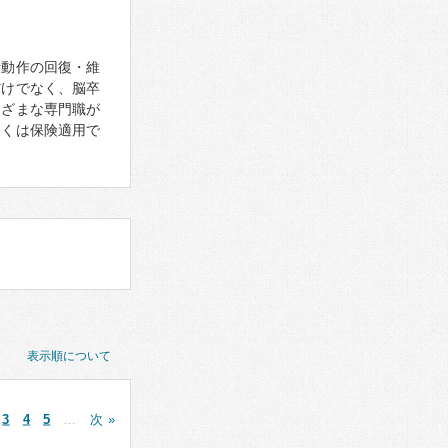
活動作の回復・維
だけでなく、脳卒
まざまな専門職が
多くは保険適用で
表示順について
3
4
5
…
次 »