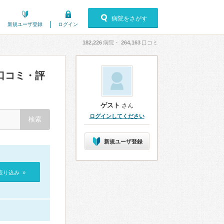
病院をさがす
新規ユーザ登録
ログイン
182,226
病院・
264,163
口コミ
口コミ・評
ゲスト
さん
ログインしてください
新規ユーザ登録
絞り込み »