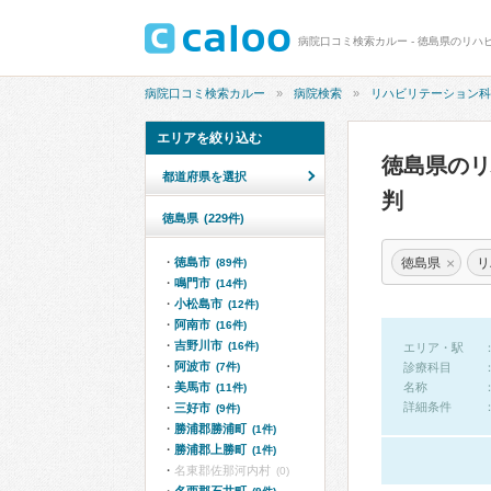
病院口コミ検索カルー - 徳島県のリハ
病院口コミ検索カルー
病院検索
リハビリテーション科
エリアを絞り込む
徳島県の
都道府県を選択
判
徳島県
(229件)
×
徳島県
リ
徳島市
(89件)
鳴門市
(14件)
小松島市
(12件)
阿南市
(16件)
吉野川市
(16件)
エリア・駅
阿波市
(7件)
診療科目
美馬市
名称
(11件)
詳細条件
三好市
(9件)
勝浦郡勝浦町
(1件)
勝浦郡上勝町
(1件)
名東郡佐那河内村
(0)