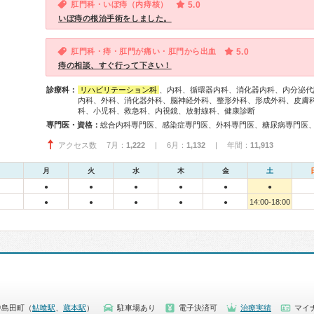
肛門科・いぼ痔（内痔核）
5.0
いぼ痔の根治手術をしました。
肛門科・痔・肛門が痛い・肛門から出血
5.0
痔の相談、すぐ行って下さい！
診療科：
リハビリテーション科
、内科、循環器内科、消化器内科、内分泌代
内科、外科、消化器外科、脳神経外科、整形外科、形成外科、皮膚
科、小児科、救急科、内視鏡、放射線科、健康診断
専門医・資格：
アクセス数 7月：
1,222
| 6月：
1,132
| 年間：
11,913
月
火
水
木
金
土
●
●
●
●
●
●
14:00-18:00
●
●
●
●
●
中島田町（
鮎喰駅
、
蔵本駅
）
駐車場あり
電子決済可
治療実績
マイナ