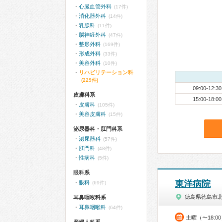
心臓血管外科
(17件)
消化器外科
(14件)
乳腺科
(11件)
脳神経外科
(47件)
整形外科
(169件)
形成外科
(33件)
美容外科
(10件)
リハビリテーション科
(229件)
09:00-12:30
皮膚科系
15:00-18:00
皮膚科
(105件)
美容皮膚科
(15件)
泌尿器科・肛門科系
泌尿器科
(57件)
肛門科
(48件)
性病科
(5件)
眼科系
東洋病院
眼科
(69件)
徳島県徳島市
耳鼻咽喉科系
耳鼻咽喉科
(64件)
土曜（〜18:0