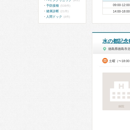
ペインクリニック
(9件)
09:00-12:00
予防接種
(538件)
健康診断
(21件)
14:00-18:00
人間ドック
(4件)
水の都記念
徳島県徳島市
土曜（〜18:0
病院