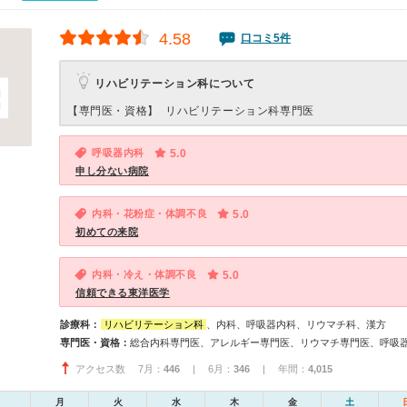
4.58
口コミ5件
リハビリテーション科について
【専門医・資格】
リハビリテーション科専門医
呼吸器内科
5.0
申し分ない病院
内科・花粉症・体調不良
5.0
初めての来院
内科・冷え・体調不良
5.0
信頼できる東洋医学
診療科：
リハビリテーション科
、内科、呼吸器内科、リウマチ科、漢方
専門医・資格：
アクセス数 7月：
446
| 6月：
346
| 年間：
4,015
月
火
水
木
金
土