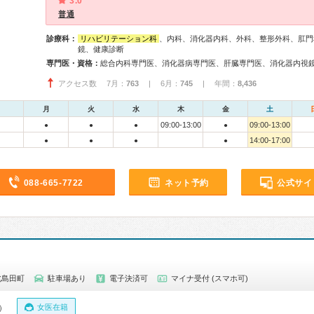
3.0
普通
診療科：
リハビリテーション科
、内科、消化器内科、外科、整形外科、肛門
鏡、健康診断
専門医・資格：
総合内科専門医、消化器病専門医、肝臓専門医、消化器内視
アクセス数 7月：
763
| 6月：
745
| 年間：
8,436
月
火
水
木
金
土
09:00-13:00
09:00-13:00
●
●
●
●
14:00-17:00
●
●
●
●
088-665-7722
ネット予約
公式サイ
北島田町
駐車場あり
電子決済可
マイナ受付 (スマホ可)
女医在籍
0）