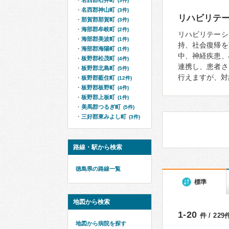
名西郡石井町
(9件)
名西郡神山町
(3件)
リハビリテ
那賀郡那賀町
(3件)
海部郡牟岐町
(2件)
リハビリテーシ
海部郡美波町
(1件)
持、社会復帰を
海部郡海陽町
(1件)
中、神経疾患、
板野郡松茂町
(4件)
連携し、患者さ
板野郡北島町
(5件)
行えますが、対
板野郡藍住町
(12件)
板野郡板野町
(4件)
板野郡上板町
(1件)
美馬郡つるぎ町
(5件)
三好郡東みよし町
(3件)
路線・駅から検索
徳島県の路線一覧
標準
地図から検索
1-20
件 / 22
地図から病院を探す