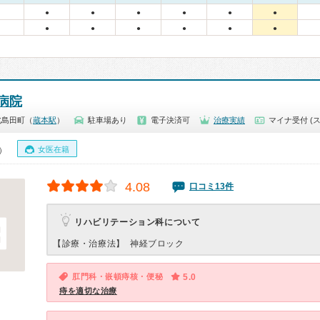
●
●
●
●
●
●
●
●
●
●
●
●
病院
北島田町（
蔵本駅
）
駐車場あり
電子決済可
治療実績
マイナ受付 (
女医在籍
0）
4.08
口コミ13件
リハビリテーション科について
【診療・治療法】
神経ブロック
肛門科・嵌頓痔核・便秘
5.0
痔を適切な治療