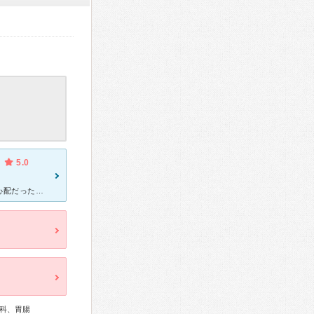
5.0
左股関節の術後、初めてリハビリのため入院しました。とても不安で心配だったのですが、綺麗な病室、笑顔で挨拶してくれるスタッフの皆さん、1日2回のリハビリがありました。 私が歩いている動画を前・横・
科、胃腸