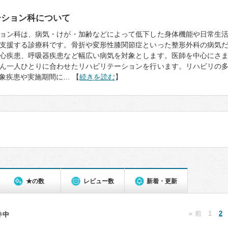
ーション科について
ョン科は、病気・けが・加齢などによって低下した身体機能や日常生
支援する診療科です。骨折や変形性膝関節症といった整形外科の病気
心疾患、呼吸器疾患など幅広い病気を対象とします。医師を中心にさ
ん一人ひとりに合わせたリハビリテーションを行います。リハビリの
象疾患や実施期間に… 【
続きを読む
】
★の数
レビュー数
新着・更新
« 前
1
2
9件中