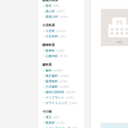
産婦人科系
産科
(9件)
婦人科
(34件)
産婦人科
(34件)
小児科系
小児科
(243件)
小児外科
(5件)
病院
精神科系
精神科
(70件)
心療内科
(57件)
歯科系
歯科
(444件)
矯正歯科
(168件)
歯周病科
(23件)
小児歯科
(308件)
歯科口腔外科
(180件)
インプラント
(22件)
ホワイトニング
(19件)
その他
漢方
(9件)
救急科
(12件)