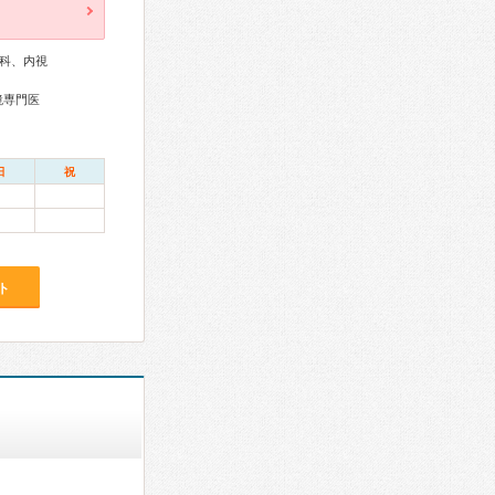
科、内視
鏡専門医
日
祝
ト