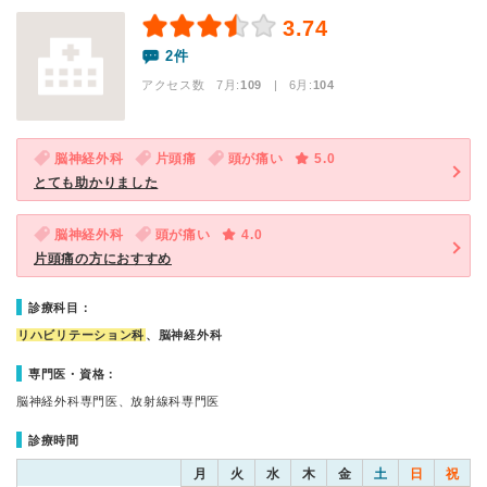
3.74
2件
アクセス数 7月:
109
| 6月:
104
脳神経外科
片頭痛
頭が痛い
5.0
とても助かりました
脳神経外科
頭が痛い
4.0
片頭痛の方におすすめ
診療科目：
リハビリテーション科
、脳神経外科
専門医・資格：
脳神経外科専門医、放射線科専門医
診療時間
月
火
水
木
金
土
日
祝