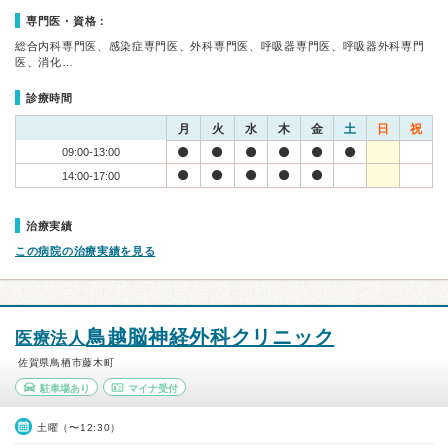
専門医・資格：
総合内科専門医、感染症専門医、外科専門医、呼吸器専門医、呼吸器外科専門
医、消化…
診療時間
月
火
水
木
金
土
日
祝
09:00-13:00
14:00-17:00
治療実績
この病院の治療実績を見る
鳥越脳神経外科クリニック
医療法人
佐賀県鳥栖市藤木町
駐車場あり
マイナ受付
土曜（〜12:30）