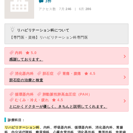
3件
アクセス数 7月:
246
| 6月:
286
リハビリテーション科について
【専門医・資格】
リハビリテーション科専門医
内科
5.0
感謝しております。
消化器内科
胆石症
胃痛・腹痛
4.5
胆石症の治療と検査
循環器内科
肺動脈性肺高血圧症（PAH）
むくみ・冷え・疲れ
4.5
とにかくドクターが優しく、きちんと説明してくれます。
診療科目：
リハビリテーション科
、内科、呼吸器内科、循環器内科、消化器内科、胃腸
科、内分泌代謝科、糖尿病科、心臓血管外科、消化器外科、整形外科、放射線