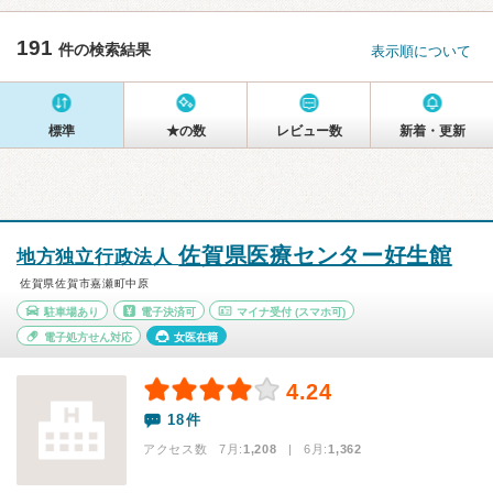
191
件の検索結果
表示順について
標準
★の数
レビュー数
新着・更新
佐賀県医療センター好生館
地方独立行政法人
佐賀県佐賀市嘉瀬町中原
駐車場あり
電子決済可
マイナ受付
(スマホ可)
電子処方せん対応
女医在籍
4.24
18件
アクセス数 7月:
1,208
| 6月:
1,362