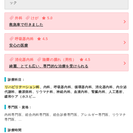
ック
外科
けが
5.0
救急車で行きました
呼吸器内科
4.5
安心の医療
消化器内科
陰嚢の腫れ（男性）
4.5
綺麗、とても広い、専門的な治療を受けられる
診療科目：
リハビリテーション科
、内科、呼吸器内科、循環器内科、消化器内科、内分泌
代謝科、糖尿病科、リウマチ科、神経内科、血液内科、腎臓内科、人工透析、
緩和ケア（ホスピ…
専門医・資格：
内科専門医、総合内科専門医、総合診療専門医、アレルギー専門医、リウマチ
専門医、…
診療時間