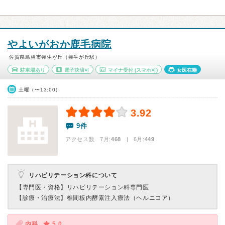
やよいがおか鹿毛病院
佐賀県鳥栖市弥生が丘（弥生が丘駅）
駐車場あり
電子決済可
マイナ受付
(スマホ可)
女医在籍
土曜（〜13:00）
3.92
9件
アクセス数 7月:
468
| 6月:
449
リハビリテーション科について
【専門医・資格】
リハビリテーション科専門医
【診療・治療法】
椎間板内酵素注入療法（ヘルニコア）
内科
5.0