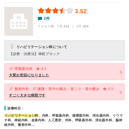
3.52
2件
アクセス数 7月:
211
| 6月:
224
リハビリテーション科について
【診療・治療法】
神経ブロック
呼吸器内科
4.5
大変お世話になりました
整形外科
腰痛・背中の痛み・肩こり・肩の痛み
3.5
すごく大きな病院です
診療科目：
リハビリテーション科
、内科、呼吸器内科、循環器内科、消化器内科、リウマ
チ科、神経内科、血液内科、人工透析、外科、呼吸器外科、消化器外科、脳神
経外科、整形外科…