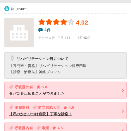
朝（8:30〜）
4.02
4件
アクセス数 7月:
474
| 6月:
527
リハビリテーション科について
【専門医・資格】
リハビリテーション科専門医
【診療・治療法】
神経ブロック
呼吸器外科
5.0
タバコを止めることができました
泌尿器科
前立腺肥大症
4.5
【私のかかりつけ病院】丁寧な診察！
呼吸器内科
喫煙
4.5