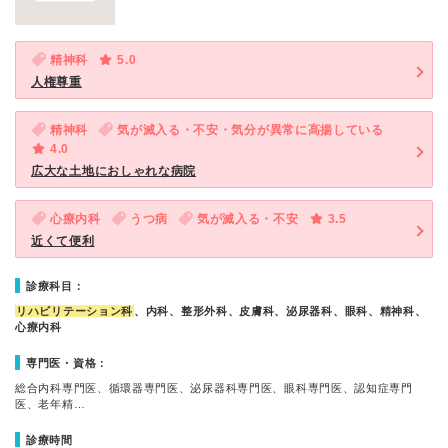
精神科
5.0
人権尊重
精神科
気が滅入る・不安・気分が異常に高揚している
4.0
広大な土地におしゃれな病院
心療内科
うつ病
気が滅入る・不安
3.5
近くて便利
診療科目：
リハビリテーション科
、内科、整形外科、皮膚科、泌尿器科、眼科、精神科、
心療内科
専門医・資格：
総合内科専門医、循環器専門医、泌尿器科専門医、眼科専門医、認知症専門
医、老年精…
診療時間