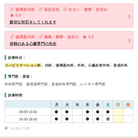
循環器内科
高血圧症
めまい・動悸・息切れ
5.0
親切な対応をしてくれます
循環器内科
胸痛・動悸・息切れ
4.5
信頼のある心臓専門の先生
診療科目：
リハビリテーション科
、内科、循環器内科、外科、心臓血管外科、形成外科
専門医・資格：
外科専門医、循環器専門医、形成外科専門医、レーザー専門医
診療時間
月
火
水
木
金
土
日
祝
09:00-13:00
14:30-18:00
14:30-17:00