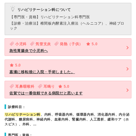
リハビリテーション科について
【専門医・資格】
リハビリテーション科専門医
【診療・治療法】
椎間板内酵素注入療法（ヘルニコア）、神経ブロ
ック
小児科
気管支炎
発熱（子供）
5.0
急性胃腸炎で小児科へ
5.0
嘉瀬に移転後に入院・手術しました。
耳鼻咽喉科
耳鳴り
5.0
佐賀では一番信頼できる病院だと思います
診療科目：
リハビリテーション科
、内科、呼吸器内科、循環器内科、消化器内科、内分泌
代謝科、糖尿病科、神経内科、血液内科、腎臓内科、人工透析、緩和ケア（ホ
スピス）、外科、…
専門医・資格：