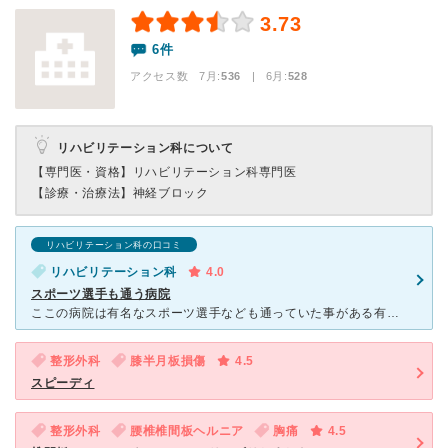
3.73
6件
アクセス数 7月:
536
| 6月:
528
リハビリテーション科について
【専門医・資格】
リハビリテーション科専門医
【診療・治療法】
神経ブロック
リハビリテーション科の口コミ
リハビリテーション科
4.0
スポーツ選手も通う病院
ここの病院は有名なスポーツ選手なども通っていた事がある有名な病院なので部活や運動をしている方が多く通われています。患者さんもとても多い方だと思います。私はスポーツをしていた時に足の故障が多かったのでよ
整形外科
膝半月板損傷
4.5
スピーディ
整形外科
腰椎椎間板ヘルニア
胸痛
4.5