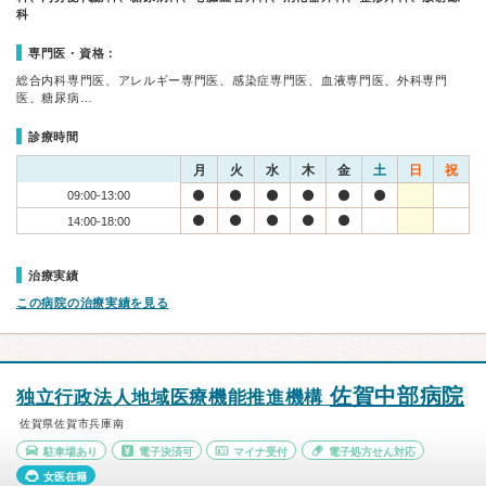
科
専門医・資格：
総合内科専門医、アレルギー専門医、感染症専門医、血液専門医、外科専門
医、糖尿病…
診療時間
月
火
水
木
金
土
日
祝
09:00-13:00
14:00-18:00
治療実績
この病院の治療実績を見る
佐賀中部病院
独立行政法人地域医療機能推進機構
佐賀県佐賀市兵庫南
駐車場あり
電子決済可
マイナ受付
電子処方せん対応
女医在籍