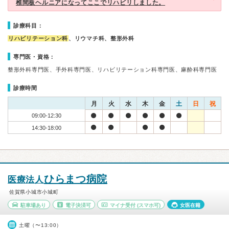
椎間板ヘルニアになってここでリハビリしました。
診療科目：
リハビリテーション科
、リウマチ科、整形外科
専門医・資格：
整形外科専門医、手外科専門医、リハビリテーション科専門医、麻酔科専門医
診療時間
月
火
水
木
金
土
日
祝
09:00-12:30
14:30-18:00
ひらまつ病院
医療法人
佐賀県小城市小城町
駐車場あり
電子決済可
マイナ受付
(スマホ可)
女医在籍
土曜（〜13:00）