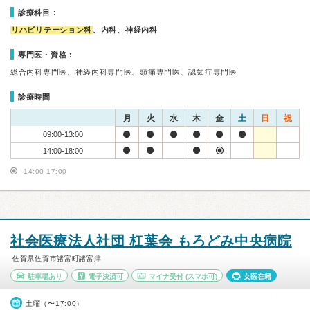
診療科目：
リハビリテーション科
、内科、神経内科
専門医・資格：
総合内科専門医、神経内科専門医、頭痛専門医、認知症専門医
診療時間
月
火
水
木
金
土
日
祝
09:00-13:00
14:00-18:00
14:00-17:00
社会医療法人社団 杠葉会 もろどみ中央病院
佐賀県佐賀市諸富町諸富津
駐車場あり
電子決済可
マイナ受付
(スマホ可)
女医在籍
土曜（〜17:00）