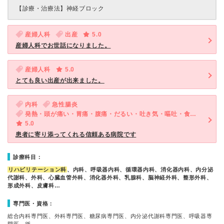
【診療・治療法】
神経ブロック
産婦人科
出産
5.0
産婦人科でお世話になりました。
産婦人科
5.0
とても良い出産が出来ました。
内科
急性腸炎
発熱・頭が痛い・胃痛・腹痛・だるい・吐き気・嘔吐・食欲不振・体調不良・急性の下痢
5.0
患者に寄り添ってくれる信頼ある病院です
診療科目：
リハビリテーション科
、内科、呼吸器内科、循環器内科、消化器内科、内分泌
代謝科、外科、心臓血管外科、消化器外科、乳腺科、脳神経外科、整形外科、
形成外科、皮膚科…
専門医・資格：
総合内科専門医、外科専門医、糖尿病専門医、内分泌代謝科専門医、呼吸器専