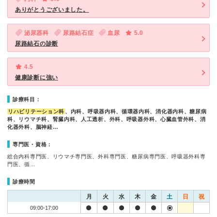
ありがとうございました。
泌尿器科
尿路結石症
血尿
5.0
尿路結石の診断
4.5
健康診断に強い
診療科目：
リハビリテーション科
、内科、呼吸器内科、循環器内科、消化器内科、糖尿病
科、リウマチ科、腎臓内科、人工透析、外科、呼吸器外科、心臓血管外科、消
化器外科、脳神経…
専門医・資格：
総合内科専門医、リウマチ専門医、外科専門医、糖尿病専門医、呼吸器外科専
門医、循…
診療時間
月
火
水
木
金
土
日
祝
09:00-17:00