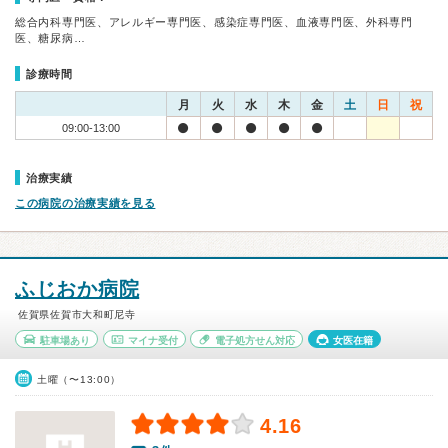
総合内科専門医、アレルギー専門医、感染症専門医、血液専門医、外科専門
医、糖尿病…
診療時間
月
火
水
木
金
土
日
祝
09:00-13:00
治療実績
この病院の治療実績を見る
ふじおか病院
佐賀県佐賀市大和町尼寺
駐車場あり
マイナ受付
電子処方せん対応
女医在籍
土曜（〜13:00）
4.16