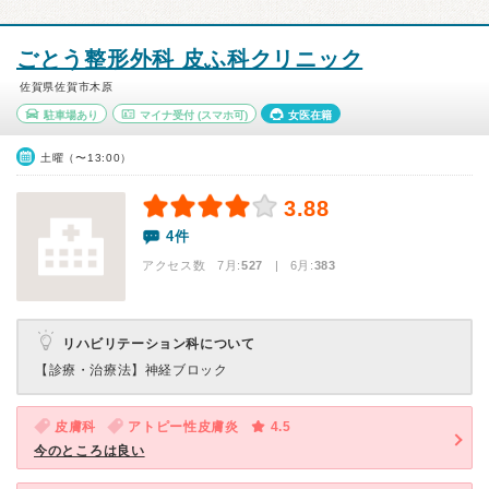
ごとう整形外科 皮ふ科クリニック
佐賀県佐賀市木原
駐車場あり
マイナ受付
(スマホ可)
女医在籍
土曜（〜13:00）
3.88
4件
アクセス数 7月:
527
| 6月:
383
リハビリテーション科について
【診療・治療法】
神経ブロック
皮膚科
アトピー性皮膚炎
4.5
今のところは良い