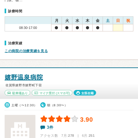
門医、循…
診療時間
月
火
水
木
金
土
日
祝
08:30-17:00
治療実績
この病院の治療実績を見る
嬉野温泉病院
佐賀県嬉野市嬉野町下宿
駐車場あり
マイナ受付
(スマホ可)
女医在籍
土曜（〜12:30）
朝（8:30〜）
3.90
3件
アクセス数 7月:
278
| 6月:
251