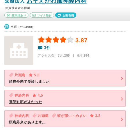
おそえがわ脳神経内科
医療法人
佐賀県佐賀市神園
駐車場あり
マイナ受付
女医在籍
土曜（〜13:00）
3.87
3件
アクセス数 7月:
255
| 6月:
284
片頭痛
5.0
頭痛外来で受診しました
神経内科
4.5
電話対応がよかった
神経内科
片頭痛
頭が痛い・めまい
3.5
頭痛外来があります。