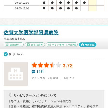
09:00-12:30
14:00-17:00
佐賀大学医学部附属病院
佐賀県佐賀市鍋島
駐車場あり
電子決済可
マイナ受付
(スマホ可)
女医在籍
朝（8:30〜）
3.72
14件
アクセス数 7月:
658
| 6月:
756
リハビリテーション科について
【専門医・資格】
リハビリテーション科専門医
【診療・治療法】
椎間板内酵素注入療法（ヘルニコア）、神経ブロ