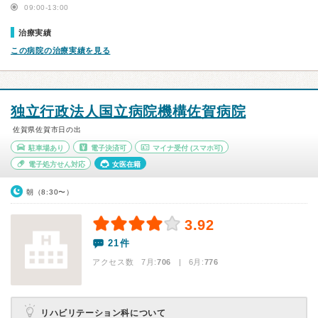
09:00-13:00
治療実績
この病院の治療実績を見る
独立行政法人国立病院機構佐賀病院
佐賀県佐賀市日の出
駐車場あり
電子決済可
マイナ受付
(スマホ可)
電子処方せん対応
女医在籍
朝（8:30〜）
3.92
21件
アクセス数 7月:
706
| 6月:
776
リハビリテーション科について