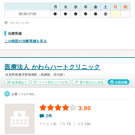
月
火
水
木
金
土
日
祝
08:30-17:00
08:30-12:30
治療実績
この病院の治療実績を見る
医療法人 かわらハートクリニック
佐賀県鳥栖市曽根崎町（鳥栖駅、田代駅）
駐車場あり
マイナ受付
(スマホ可)
電子処方せん対応
女医在籍
土曜（〜17:00）
3.90
2件
アクセス数 7月:
78
| 6月:
156