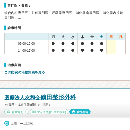
専門医・資格：
総合内科専門医、外科専門医、呼吸器専門医、消化器病専門医、消化器内視鏡
専門医、…
診療時間
月
火
水
木
金
土
日
祝
09:00-12:00
14:00-17:00
治療実績
この病院の治療実績を見る
鶴田整形外科
医療法人友和会
佐賀県小城市牛津町勝（牛津駅）
駐車場あり
マイナ受付
(スマホ可)
女医在籍
土曜（〜12:30）