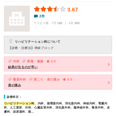
3.67
2件
アクセス数 7月:
182
| 6月:
200
リハビリテーション科について
【診療・治療法】
神経ブロック
内科
胃痛・腹痛
4.5
結果が出るのが早い
整形外科
肩こり・肩の痛み
4.0
肩の痛み
診療科目：
リハビリテーション科
、内科、循環器内科、消化器内科、神経内科、腎臓内
科、人工透析、外科、心臓血管外科、消化器外科、脳神経外科、整形外科、皮
膚科、泌尿器科、眼…