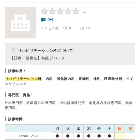
－
0件
アクセス数 7月:
9
| 6月:
10
リハビリテーション科について
【診療・治療法】
神経ブロック
診療科目：
リハビリテーション科
、内科、消化器内科、胃腸科、外科、呼吸器外科、ペイ
ンクリニック
専門医・資格：
外科専門医、呼吸器外科専門医、消化器病専門医、消化器内視鏡専門医、頭痛
専門医、…
診療時間
月
火
水
木
金
土
日
祝
09:00-12:30