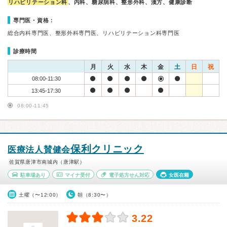
リハビリテーション科
、内科、糖尿病科、整形外科、漢方、健康診断
専門医・資格：
総合内科専門医、整形外科専門医、リハビリテーション科専門医
診療時間
月
火
水
木
金
土
日
祝
08:00-11:30
13:45-17:30
08:00-11:45
保利クリニック
医療法人賛健会
佐賀県唐津市南城内（唐津駅）
駐車場あり
マイナ受付
電子処方せん対応
女医在籍
土曜（〜12:00）
朝（8:30〜）
3.22