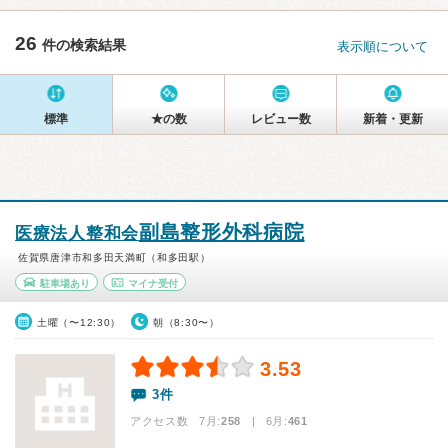
26
件の検索結果
表示順について
標準
★の数
レビュー数
新着・更新
副島整形外科病院
医療法人整和会
佐賀県唐津市和多田天満町（和多田駅）
駐車場あり
マイナ受付
土曜（〜12:30）
朝（8:30〜）
3.53
3件
アクセス数 7月:
258
| 6月:
461