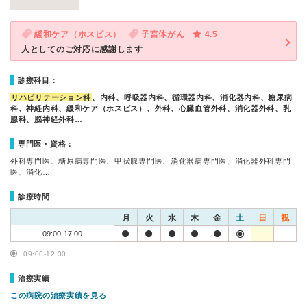
緩和ケア（ホスピス）
子宮体がん
4.5
人としてのご対応に感謝します
診療科目：
リハビリテーション科
、内科、呼吸器内科、循環器内科、消化器内科、糖尿病
科、神経内科、緩和ケア（ホスピス）、外科、心臓血管外科、消化器外科、乳
腺科、脳神経外科…
専門医・資格：
外科専門医、糖尿病専門医、甲状腺専門医、消化器病専門医、消化器外科専門
医、消化…
診療時間
月
火
水
木
金
土
日
祝
09:00-17:00
09:00-12:30
治療実績
この病院の治療実績を見る