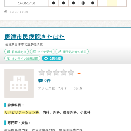
14:00-17:30
13:30-17:30
唐津市民病院きたはた
佐賀県唐津市北波多徳須恵
駐車場あり
マイナ受付
電子処方せん対応
オンライン診療対応
女医在籍
－
0件
アクセス数 7月:
7
| 6月:
5
診療科目：
リハビリテーション科
、内科、外科、整形外科、小児科
専門医・資格：
総合内科専門医、総合診療専門医、整形外科専門医