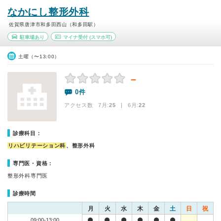
なかにし整形外科
佐賀県唐津市和多田西山（和多田駅）
駐車場あり
マイナ受付
(スマホ可)
土曜（〜13:00）
－
0件
アクセス数 7月:
25
| 6月:
22
診療科目：
リハビリテーション科
、整形外科
専門医・資格：
整形外科専門医
診療時間
月
火
水
木
金
土
日
祝
09:00-13:00