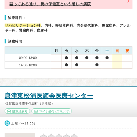
謳ってある通り、街の保健室という感じの病院
診療科目：
リハビリテーション科
、内科、呼吸器内科、内分泌代謝科、糖尿病科、アレル
ギー科、腎臓内科、皮膚科
診療時間
月
火
水
木
金
土
日
祝
09:00-13:00
14:30-18:00
唐津東松浦医師会医療センター
佐賀県唐津市千代田町（唐津駅）
駐車場あり
マイナ受付
(スマホ可)
土曜（〜12:00）