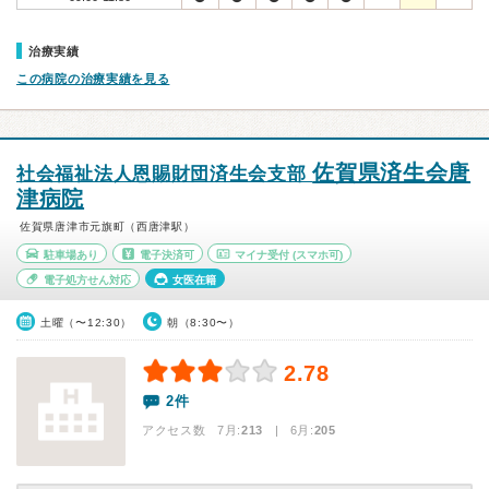
治療実績
この病院の治療実績を見る
佐賀県済生会唐
社会福祉法人恩賜財団済生会支部
津病院
佐賀県唐津市元旗町（西唐津駅）
駐車場あり
電子決済可
マイナ受付
(スマホ可)
電子処方せん対応
女医在籍
土曜（〜12:30）
朝（8:30〜）
2.78
2件
アクセス数 7月:
213
| 6月:
205