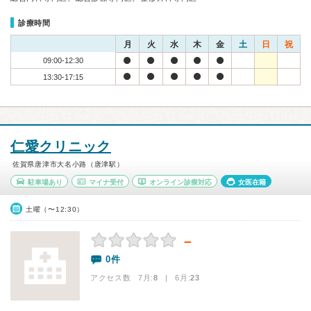
診療時間
月
火
水
木
金
土
日
祝
09:00-12:30
13:30-17:15
仁愛クリニック
佐賀県唐津市大名小路（唐津駅）
駐車場あり
マイナ受付
オンライン診療対応
女医在籍
土曜（〜12:30）
－
0件
アクセス数 7月:
8
| 6月:
23