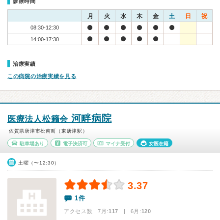
診療時間
月
火
水
木
金
土
日
祝
08:30-12:30
14:00-17:30
治療実績
この病院の治療実績を見る
河畔病院
医療法人松籟会
佐賀県唐津市松南町（東唐津駅）
駐車場あり
電子決済可
マイナ受付
女医在籍
土曜（〜12:30）
3.37
1件
アクセス数 7月:
117
| 6月:
120