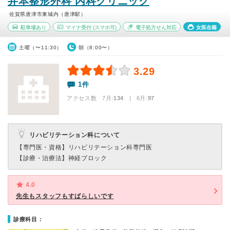
井本整形外科 内科クリニック
佐賀県唐津市東城内（唐津駅）
駐車場あり
マイナ受付
(スマホ可)
電子処方せん対応
女医在籍
土曜（〜11:30）
朝（8:00〜）
3.29
1件
アクセス数 7月:
134
| 6月:
97
リハビリテーション科について
【専門医・資格】
リハビリテーション科専門医
【診療・治療法】
神経ブロック
4.0
先生もスタッフもすばらしいです
診療科目：