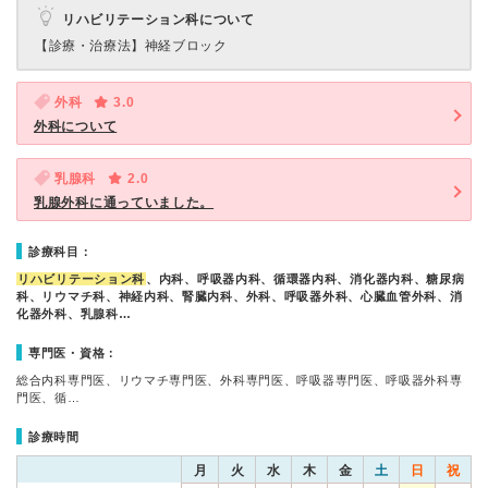
リハビリテーション科について
【診療・治療法】
神経ブロック
外科
3.0
外科について
乳腺科
2.0
乳腺外科に通っていました。
診療科目：
リハビリテーション科
、内科、呼吸器内科、循環器内科、消化器内科、糖尿病
科、リウマチ科、神経内科、腎臓内科、外科、呼吸器外科、心臓血管外科、消
化器外科、乳腺科…
専門医・資格：
総合内科専門医、リウマチ専門医、外科専門医、呼吸器専門医、呼吸器外科専
門医、循…
診療時間
月
火
水
木
金
土
日
祝