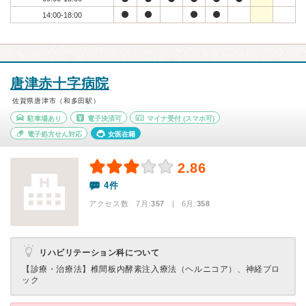
14:00-18:00
唐津赤十字病院
佐賀県唐津市（和多田駅）
駐車場あり
電子決済可
マイナ受付
(スマホ可)
電子処方せん対応
女医在籍
2.86
4件
アクセス数 7月:
357
| 6月:
358
リハビリテーション科について
【診療・治療法】
椎間板内酵素注入療法（ヘルニコア）、神経ブロ
ック