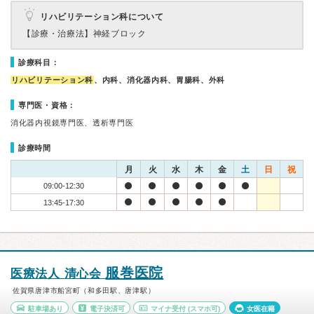
リハビリテーション科について
【診療・治療法】
神経ブロック
診療科目：
リハビリテーション科
、内科、消化器内科、胃腸科、外科
専門医・資格：
消化器内視鏡専門医、透析専門医
診療時間
月
火
水
木
金
土
日
祝
09:00-12:30
13:45-17:30
服巻医院
医療法人 清心会
佐賀県唐津市船宮町（和多田駅、唐津駅）
駐車場あり
電子決済可
マイナ受付
(スマホ可)
女医在籍