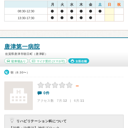
月
火
水
木
金
土
日
祝
08:30-12:30
13:30-17:30
唐津第一病院
佐賀県唐津市朝日町（唐津駅）
駐車場あり
マイナ受付
(スマホ可)
女医在籍
朝（8:30〜）
－
0件
アクセス数 7月:
12
| 6月:
11
リハビリテーション科について