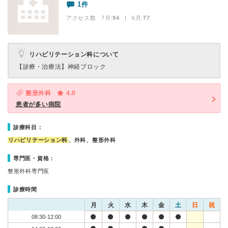
1件
アクセス数 7月:
94
| 6月:
77
リハビリテーション科について
【診療・治療法】
神経ブロック
整形外科
4.0
患者が多い病院
診療科目：
リハビリテーション科
、外科、整形外科
専門医・資格：
整形外科専門医
診療時間
月
火
水
木
金
土
日
祝
08:30-12:00