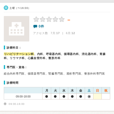
土曜（〜16:00）
－
0件
アクセス数 7月:
17
| 6月:
12
診療科目：
リハビリテーション科
、内科、呼吸器内科、循環器内科、消化器内科、胃腸
科、リウマチ科、心臓血管外科、整形外科
専門医・資格：
総合内科専門医、循環器専門医、腎臓専門医、透析専門医、整形外科専門医
診療時間
月
火
水
木
金
土
日
祝
09:00-18:00
09:00-16:00