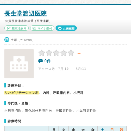
長生堂渡辺医院
佐賀県唐津市海岸通（西唐津駅）
駐車場あり
マイナ受付
女医在籍
土曜（〜13:00）
－
0件
アクセス数 7月:
19
| 6月:
11
診療科目：
リハビリテーション科
、内科、呼吸器内科、小児科
専門医・資格：
内科専門医、消化器外科専門医、肝臓専門医、小児科専門医
診療時間
月
火
水
木
金
土
日
祝