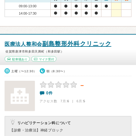
09:00-13:00
14:00-17:30
副島整形外科クリニック
医療法人整和会
佐賀県唐津市和多田天満町（和多田駅）
駐車場あり
マイナ受付
土曜（〜12:30）
朝（8:30〜）
－
0件
アクセス数 7月:
6
| 6月:
5
リハビリテーション科について
【診療・治療法】
神経ブロック