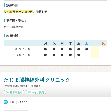
診療科目：
リハビリテーション科
、整形外科
専門医・資格：
整形外科専門医
診療時間
月
火
水
木
金
土
日
祝
08:30-12:30
14:00-18:30
たじま脳神経外科クリニック
佐賀県唐津市坊主町（唐津駅）
駐車場あり
マイナ受付
土曜（〜12:30）