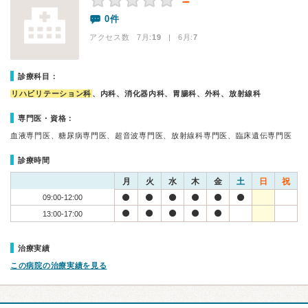
－
0件
アクセス数 7月:
19
| 6月:
7
診療科目：
リハビリテーション科
、内科、消化器内科、胃腸科、外科、放射線科
専門医・資格：
血液専門医、糖尿病専門医、超音波専門医、放射線科専門医、臨床遺伝専門医
診療時間
月
火
水
木
金
土
日
祝
09:00-12:00
13:00-17:00
治療実績
この病院の治療実績を見る