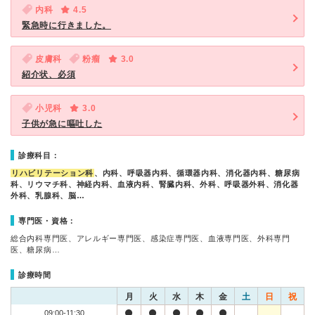
内科
4.5
緊急時に行きました。
皮膚科
粉瘤
3.0
紹介状、必須
小児科
3.0
子供が急に嘔吐した
診療科目：
リハビリテーション科
、内科、呼吸器内科、循環器内科、消化器内科、糖尿病
科、リウマチ科、神経内科、血液内科、腎臓内科、外科、呼吸器外科、消化器
外科、乳腺科、脳…
専門医・資格：
総合内科専門医、アレルギー専門医、感染症専門医、血液専門医、外科専門
医、糖尿病…
診療時間
月
火
水
木
金
土
日
祝
09:00-11:30