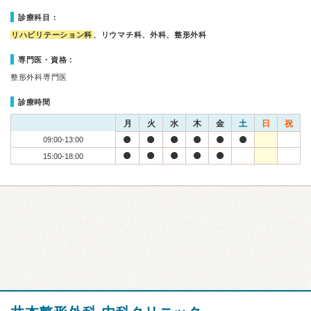
診療科目：
リハビリテーション科
、リウマチ科、外科、整形外科
専門医・資格：
整形外科専門医
診療時間
月
火
水
木
金
土
日
祝
09:00-13:00
15:00-18:00