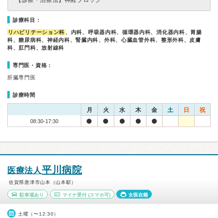
【診療・治療法】
神経ブロック
診療科目：
リハビリテーション科
、内科、呼吸器内科、循環器内科、消化器内科、胃腸
科、糖尿病科、神経内科、腎臓内科、外科、心臓血管外科、整形外科、皮膚
科、肛門科、放射線科
専門医・資格：
肝臓専門医
診療時間
月
火
水
木
金
土
日
祝
08:30-17:30
平川病院
医療法人
佐賀県唐津市山本（山本駅）
駐車場あり
マイナ受付
(スマホ可)
女医在籍
土曜（〜12:30）