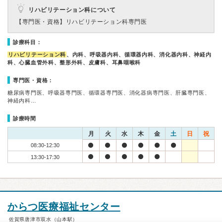
リハビリテーション科について
【専門医・資格】
リハビリテーション科専門医
診療科目：
リハビリテーション科
、内科、呼吸器内科、循環器内科、消化器内科、神経内
科、心臓血管外科、整形外科、皮膚科、耳鼻咽喉科
専門医・資格：
糖尿病専門医、呼吸器専門医、循環器専門医、消化器病専門医、肝臓専門医、
神経内科…
診療時間
月
火
水
木
金
土
日
祝
08:30-12:30
13:30-17:30
からつ医療福祉センター
佐賀県唐津市双水（山本駅）