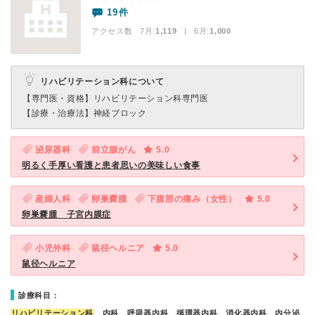
19件
アクセス数 7月:
1,119
| 6月:
1,000
リハビリテーション科について
【専門医・資格】
リハビリテーション科専門医
【診療・治療法】
神経ブロック
泌尿器科
前立腺がん
5.0
明るく手厚い看護と患者思いの美味しい食事
産婦人科
卵巣嚢腫
下腹部の痛み（女性）
5.0
卵巣嚢腫 子宮内膜症
小児外科
鼠径ヘルニア
5.0
鼠径ヘルニア
診療科目：
リハビリテーション科
、内科、呼吸器内科、循環器内科、消化器内科、内分泌