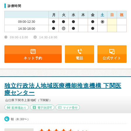
診療時間
月
火
水
木
金
土
日
祝
09:00-12:30
14:30-18:00
09:00-13:00
14:30-19:00
ネット予約
電話
公式サイト
独立行政法人地域医療機能推進機構 下関医
療センター
山口県下関市上新地町（下関駅）
駐車場あり
電子決済可
マイナ受付
朝（8:30〜）