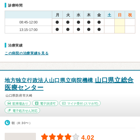
診療時間
月
火
水
木
金
土
日
祝
08:45-12:00
13:15-17:00
治療実績
この病院の治療実績を見る
山口県立総合
地方独立行政法人山口県立病院機構
医療センター
山口県防府市大崎
駐車場あり
電子決済可
マイナ受付
(スマホ可)
電子処方せん対応
朝（8:30〜）
4.02