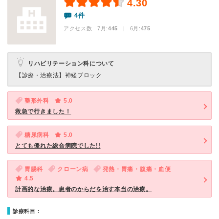
4.30
4件
アクセス数 7月:
445
| 6月:
475
リハビリテーション科について
【診療・治療法】
神経ブロック
整形外科
5.0
救急で行きました！
糖尿病科
5.0
とても優れた総合病院でした!!
胃腸科
クローン病
発熱・胃痛・腹痛・血便
4.5
計画的な治療。患者のからだを治す本当の治療。
診療科目：