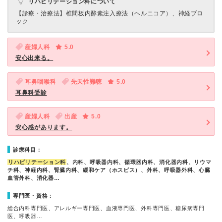
リハビリテーション科について
【診療・治療法】
椎間板内酵素注入療法（ヘルニコア）、神経ブロ
ック
産婦人科
5.0
安心出来る。
耳鼻咽喉科
先天性難聴
5.0
耳鼻科受診
産婦人科
出産
5.0
安心感があります。
診療科目：
リハビリテーション科
、内科、呼吸器内科、循環器内科、消化器内科、リウマ
チ科、神経内科、腎臓内科、緩和ケア（ホスピス）、外科、呼吸器外科、心臓
血管外科、消化器…
専門医・資格：
総合内科専門医、アレルギー専門医、血液専門医、外科専門医、糖尿病専門
医、呼吸器…