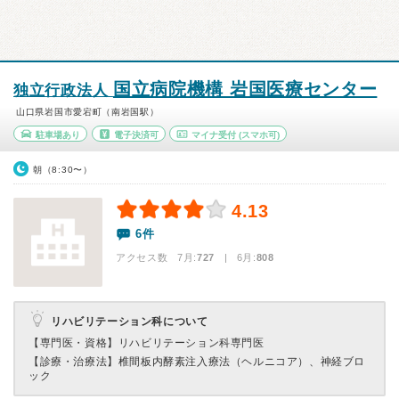
国立病院機構 岩国医療センター
独立行政法人
山口県岩国市愛宕町（南岩国駅）
駐車場あり
電子決済可
マイナ受付
(スマホ可)
朝（8:30〜）
4.13
6件
アクセス数 7月:
727
| 6月:
808
リハビリテーション科について
【専門医・資格】
リハビリテーション科専門医
【診療・治療法】
椎間板内酵素注入療法（ヘルニコア）、神経ブロ
ック