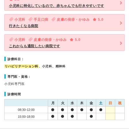
小児科に特化しているので、赤ちゃんでも行きやすいです
小児科
手足口病
皮膚の発疹・かゆみ
5.0
行きたくなる病院
小児科
皮膚の発疹・かゆみ
5.0
これからも通院したい病院です
診療科目：
リハビリテーション科
、小児科、精神科
専門医・資格：
小児科専門医
診療時間
月
火
水
木
金
土
日
祝
08:30-12:00
15:00-18:00