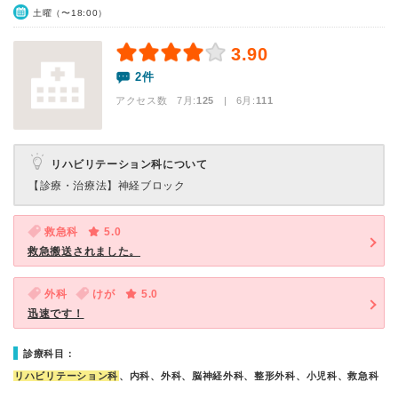
土曜（〜18:00）
3.90
2件
アクセス数 7月:
125
| 6月:
111
リハビリテーション科について
【診療・治療法】
神経ブロック
救急科
5.0
救急搬送されました。
外科
けが
5.0
迅速です！
診療科目：
リハビリテーション科
、内科、外科、脳神経外科、整形外科、小児科、救急科