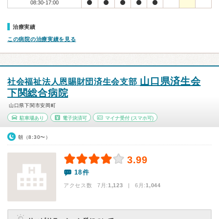
08:30-17:00
治療実績
この病院の治療実績を見る
山口県済生会
社会福祉法人恩賜財団済生会支部
下関総合病院
山口県下関市安岡町
駐車場あり
電子決済可
マイナ受付
(スマホ可)
朝（8:30〜）
3.99
18件
アクセス数 7月:
1,123
| 6月:
1,044