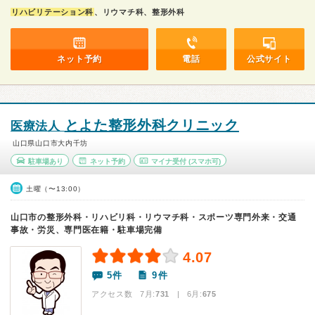
リハビリテーション科
、リウマチ科、整形外科
ネット予約
電話
公式サイト
とよた整形外科クリニック
医療法人
山口県山口市大内千坊
駐車場あり
ネット予約
マイナ受付
(スマホ可)
土曜（〜13:00）
山口市の整形外科・リハビリ科・リウマチ科・スポーツ専門外来・交通
事故・労災、専門医在籍・駐車場完備
4.07
5件
9件
アクセス数 7月:
731
| 6月:
675