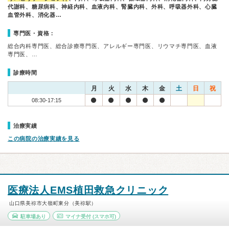
代謝科、糖尿病科、神経内科、血液内科、腎臓内科、外科、呼吸器外科、心臓
血管外科、消化器…
専門医・資格：
総合内科専門医、総合診療専門医、アレルギー専門医、リウマチ専門医、血液
専門医、…
診療時間
月
火
水
木
金
土
日
祝
08:30-17:15
治療実績
この病院の治療実績を見る
医療法人EMS植田救急クリニック
山口県美祢市大嶺町東分（美祢駅）
駐車場あり
マイナ受付
(スマホ可)