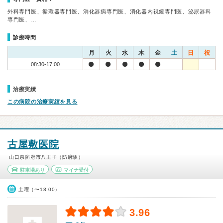
外科専門医、循環器専門医、消化器病専門医、消化器内視鏡専門医、泌尿器科
専門医、…
診療時間
月
火
水
木
金
土
日
祝
08:30-17:00
治療実績
この病院の治療実績を見る
古屋敷医院
山口県防府市八王子（防府駅）
駐車場あり
マイナ受付
土曜（〜18:00）
3.96