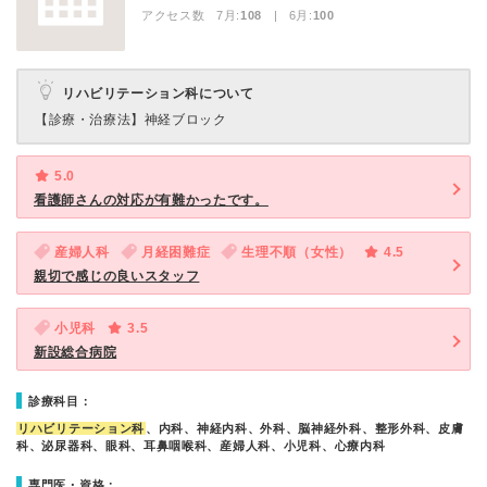
アクセス数 7月:
108
| 6月:
100
リハビリテーション科について
【診療・治療法】
神経ブロック
5.0
看護師さんの対応が有難かったです。
産婦人科
月経困難症
生理不順（女性）
4.5
親切で感じの良いスタッフ
小児科
3.5
新設総合病院
診療科目：
リハビリテーション科
、内科、神経内科、外科、脳神経外科、整形外科、皮膚
科、泌尿器科、眼科、耳鼻咽喉科、産婦人科、小児科、心療内科
専門医・資格：