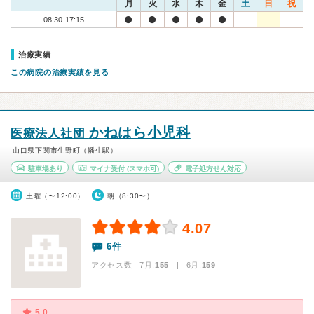
月
火
水
木
金
土
日
祝
08:30-17:15
治療実績
この病院の治療実績を見る
かねはら小児科
医療法人社団
山口県下関市生野町（幡生駅）
駐車場あり
マイナ受付
(スマホ可)
電子処方せん対応
土曜（〜12:00）
朝（8:30〜）
4.07
6件
アクセス数 7月:
155
| 6月:
159
5.0