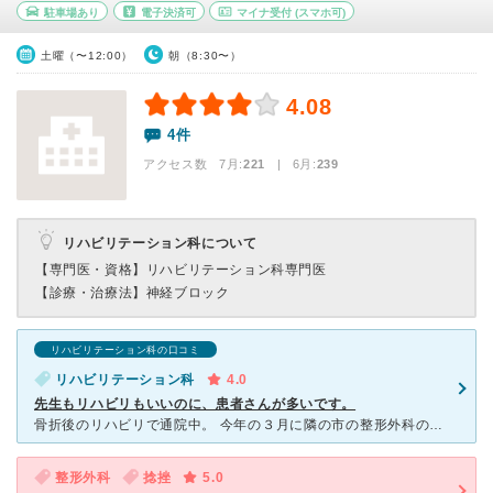
駐車場あり
電子決済可
マイナ受付
(スマホ可)
土曜（〜12:00）
朝（8:30〜）
4.08
4件
アクセス数 7月:
221
| 6月:
239
リハビリテーション科について
【専門医・資格】
リハビリテーション科専門医
【診療・治療法】
神経ブロック
リハビリテーション科の口コミ
リハビリテーション科
4.0
先生もリハビリもいいのに、患者さんが多いです。
骨折後のリハビリで通院中。 今年の３月に隣の市の整形外科の医院が廃業のため、4月に入って患者数が増え、リハビリの枠がとれないと言ったことがあって、週に3回のところが2回。週によっては１回。
整形外科
捻挫
5.0