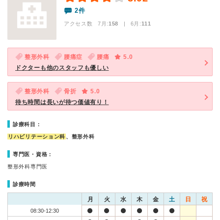
2件
アクセス数 7月:
158
| 6月:
111
整形外科
腰痛症
腰痛
5.0
ドクターも他のスタッフも優しい
整形外科
骨折
5.0
待ち時間は長いが待つ価値有り！
診療科目：
リハビリテーション科
、整形外科
専門医・資格：
整形外科専門医
診療時間
月
火
水
木
金
土
日
祝
08:30-12:30