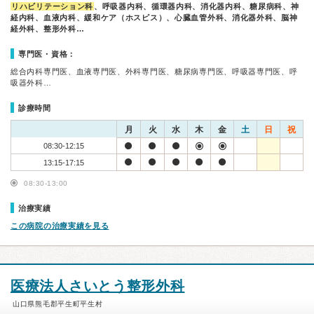
リハビリテーション科
、呼吸器内科、循環器内科、消化器内科、糖尿病科、神
経内科、血液内科、緩和ケア（ホスピス）、心臓血管外科、消化器外科、脳神
経外科、整形外科…
専門医・資格：
総合内科専門医、血液専門医、外科専門医、糖尿病専門医、呼吸器専門医、呼
吸器外科…
診療時間
月
火
水
木
金
土
日
祝
08:30-12:15
13:15-17:15
08:30-13:00
治療実績
この病院の治療実績を見る
医療法人さいとう整形外科
山口県熊毛郡平生町平生村