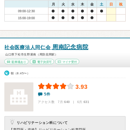
月
火
水
木
金
土
日
祝
09:00-12:30
15:00-19:00
周南記念病院
社会医療法人同仁会
山口県下松市生野屋南（周防花岡駅）
駐車場あり
電子決済可
マイナ受付
朝（8:45〜）
3.93
5件
アクセス数 7月:
640
| 6月:
631
リハビリテーション科について
【専門医・資格】
リハビリテーション科専門医