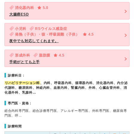
消化器内科
5.0
大腸癌ESD
小児科
RSウイルス感染症
発熱（子供）・咳・呼吸困難（子供）
4.5
夜中でも対応してくれます。
形成外科
脂肪腫
4.5
手術がとても上手
診療科目：
リハビリテーション科
、内科、呼吸器内科、循環器内科、消化器内科、内分泌
代謝科、糖尿病科、神経内科、血液内科、腎臓内科、外科、心臓血管外科、消
化器外科、乳腺科…
専門医・資格：
総合内科専門医、総合診療専門医、アレルギー専門医、外科専門医、糖尿病専
門医、呼…
診療時間