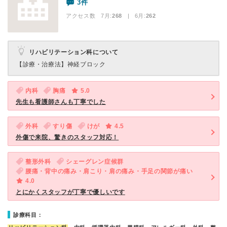
3件
アクセス数 7月:
268
| 6月:
262
リハビリテーション科について
【診療・治療法】
神経ブロック
内科
胸痛
5.0
先生も看護師さんも丁寧でした
外科
すり傷
けが
4.5
外傷で来院、驚きのスタッフ対応！
整形外科
シェーグレン症候群
腰痛・背中の痛み・肩こり・肩の痛み・手足の関節が痛い
4.0
とにかくスタッフが丁寧で優しいです
診療科目：