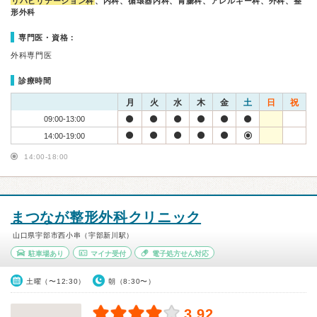
リハビリテーション科
、内科、循環器内科、胃腸科、アレルギー科、外科、整
形外科
専門医・資格：
外科専門医
診療時間
月
火
水
木
金
土
日
祝
09:00-13:00
14:00-19:00
14:00-18:00
まつなが整形外科クリニック
山口県宇部市西小串（宇部新川駅）
駐車場あり
マイナ受付
電子処方せん対応
土曜（〜12:30）
朝（8:30〜）
3.92