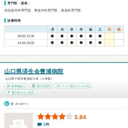
専門医・資格：
消化器外科専門医、整形外科専門医、救急科専門医
診療時間
月
火
水
木
金
土
日
祝
09:00-12:30
14:30-18:00
山口県済生会豊浦病院
山口県下関市豊浦町小串（小串駅）
駐車場あり
電子決済可
マイナ受付
(スマホ可)
電子処方せん対応
朝（8:30〜）
3.84
3件