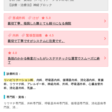
【診療・治療法】
神経ブロック
形成外科
けが
5.0
親切丁寧、怪我した際とても頼りになる病院
内科
緊張型頭痛
4.5
親切で丁寧ですがシステムに注意です。
4.0
負担のかかる検査だったがシステマチックな運営でスムーズに終
了
診療科目：
リハビリテーション科
、内科、呼吸器内科、循環器内科、消化器内科、胃腸
科、リウマチ科、アレルギー科、神経内科、外科、呼吸器外科、心臓血管外
科、消化器外科、乳腺…
専門医・資格：
リウマチ専門医、外科専門医、呼吸器外科専門医、循環器専門医、消化器病専
門医、消…