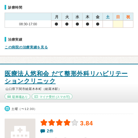
診療時間
月
火
水
木
金
土
日
祝
08:30-17:00
治療実績
この病院の治療実績を見る
医療法人悠和会 だて整形外科リハビリテー
ションクリニック
山口県下関市綾羅木本町（綾羅木駅）
駐車場あり
マイナ受付
(スマホ可)
土曜（〜12:30）
3.84
2件