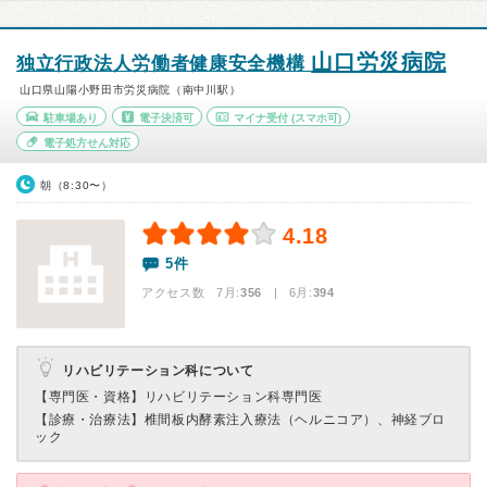
山口労災病院
独立行政法人労働者健康安全機構
山口県山陽小野田市労災病院（南中川駅）
駐車場あり
電子決済可
マイナ受付
(スマホ可)
電子処方せん対応
朝（8:30〜）
4.18
5件
アクセス数 7月:
356
| 6月:
394
リハビリテーション科について
【専門医・資格】
リハビリテーション科専門医
【診療・治療法】
椎間板内酵素注入療法（ヘルニコア）、神経ブロ
ック