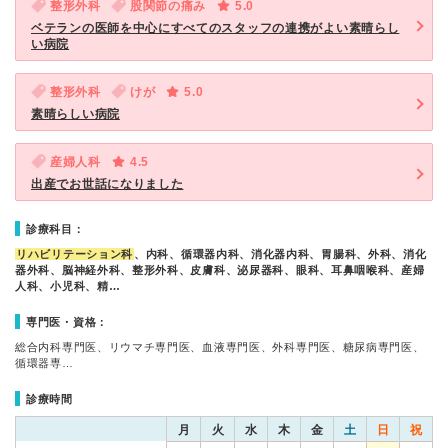
整形外科
股関節の痛み
5.0
ベテランの医師を中心にすべてのスタッフの連携がよい素晴らし
い病院
整形外科
けが
5.0
素晴らしい病院
産婦人科
4.5
出産でお世話になりました
診療科目：
リハビリテーション科
、内科、循環器内科、消化器内科、胃腸科、外科、消化
器外科、脳神経外科、整形外科、皮膚科、泌尿器科、眼科、耳鼻咽喉科、産婦
人科、小児科、精…
専門医・資格：
総合内科専門医、リウマチ専門医、血液専門医、外科専門医、糖尿病専門医、
循環器専…
診療時間
月
火
水
木
金
土
日
祝