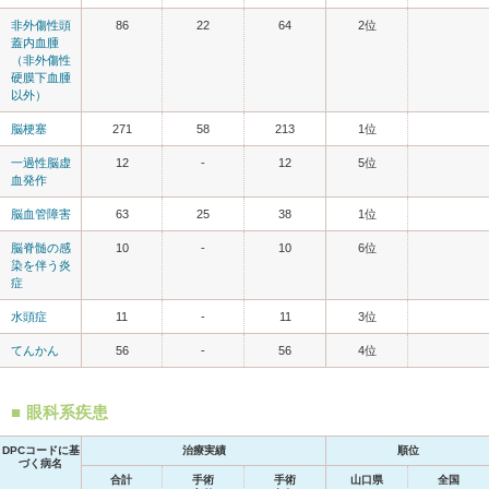
非外傷性頭
86
22
64
2位
蓋内血腫
（非外傷性
硬膜下血腫
以外）
脳梗塞
271
58
213
1位
一過性脳虚
12
-
12
5位
血発作
脳血管障害
63
25
38
1位
脳脊髄の感
10
-
10
6位
染を伴う炎
症
水頭症
11
-
11
3位
てんかん
56
-
56
4位
眼科系疾患
DPCコードに基
治療実績
順位
づく病名
合計
手術
手術
山口県
全国