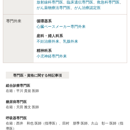
放射線科専門医
、
臨床遺伝専門医
、
救急科専門医
、
がん薬物療法専門医
、
がん治療認定医
専門外来
循環器系
心臓ペースメーカー専門外来
産科・婦人科系
不妊治療外来
、
乳腺外来
精神科系
小児神経専門外来
専門医・資格に関する特記事項
総合診療専門医
在籍：平川 貴規 医師
糖尿病専門医
在籍：天田 雅文 医師
呼吸器専門医
在籍：西井 和也 医師（指導医）、田村 朋季 医師、久山 彰一 医師（指
導医）