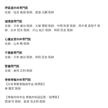
呼吸器外科専門医
在籍：塩谷 俊雄 医師、渡邉 元嗣 医師
循環器専門医
在籍：川本 健治 医師、大塚 寛昭 医師、中岡 幹彦 医師、田中屋 真智子 医
師、白木 照夫 医師、片山 祐介 医師、和田 匡史 医師
心臓血管外科専門医
在籍：山本 剛 医師
不整脈専門医
在籍：川本 健治 医師、和田 匡史 医師
腎臓専門医
在籍：倉恒 正利 医師
脊椎脊髄外科専門医
【日本脊椎脊髄病学会 指導医】
林 隆宏 医師
【脊髄外科学会 脊髄外科認定医・指導医】
西浦 司 医師、荻原 浩太郎 医師