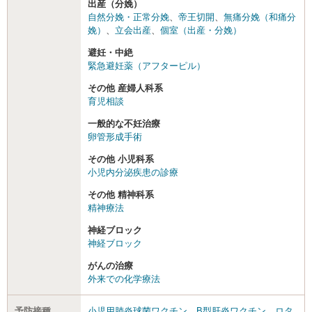
出産（分娩）
自然分娩・正常分娩
、
帝王切開
、
無痛分娩（和痛分
娩）
、
立会出産
、
個室（出産・分娩）
避妊・中絶
緊急避妊薬（アフターピル）
その他 産婦人科系
育児相談
一般的な不妊治療
卵管形成手術
その他 小児科系
小児内分泌疾患の診療
その他 精神科系
精神療法
神経ブロック
神経ブロック
がんの治療
外来での化学療法
予防接種
小児用肺炎球菌ワクチン
、
B型肝炎ワクチン
、
ロタ