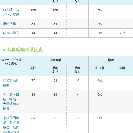
あり
なし
白内障、水
155
155
-
7位
晶体の疾患
眼瞼下垂
34
34
-
2位
結膜の障害
14
14
-
2位
53位
耳鼻咽喉科系疾患
DPCコードに基
治療実績
順位
づく病名
合計
手術
手術
山口県
全国
あり
なし
頭頸部悪性
77
33
44
4位
腫瘍
耳・鼻・口
18
18
-
5位
腔・咽頭・
大唾液腺の
腫瘍
扁桃周囲膿
35
11
24
5位
瘍、急性扁
桃炎、急性
咽頭喉頭炎