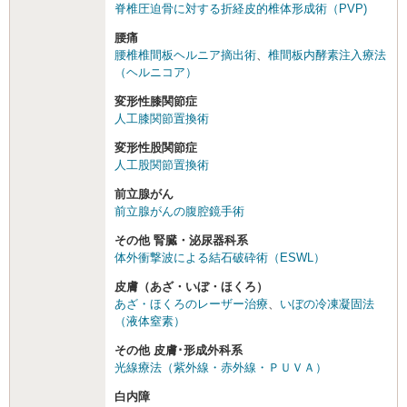
脊椎圧迫骨に対する折経皮的椎体形成術（PVP)
腰痛
腰椎椎間板ヘルニア摘出術
、
椎間板内酵素注入療法
（ヘルニコア）
変形性膝関節症
人工膝関節置換術
変形性股関節症
人工股関節置換術
前立腺がん
前立腺がんの腹腔鏡手術
その他 腎臓・泌尿器科系
体外衝撃波による結石破砕術（ESWL）
皮膚（あざ・いぼ・ほくろ）
あざ・ほくろのレーザー治療
、
いぼの冷凍凝固法
（液体窒素）
その他 皮膚･形成外科系
光線療法（紫外線・赤外線・ＰＵＶＡ）
白内障