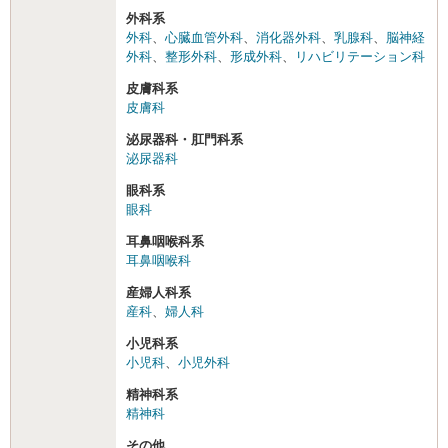
外科系
外科
、
心臓血管外科
、
消化器外科
、
乳腺科
、
脳神経
外科
、
整形外科
、
形成外科
、
リハビリテーション科
皮膚科系
皮膚科
泌尿器科・肛門科系
泌尿器科
眼科系
眼科
耳鼻咽喉科系
耳鼻咽喉科
産婦人科系
産科
、
婦人科
小児科系
小児科
、
小児外科
精神科系
精神科
その他