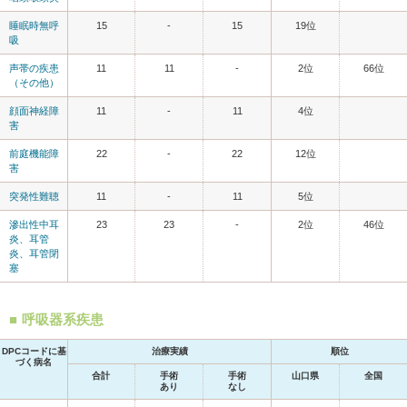
睡眠時無呼
15
-
15
19位
吸
声帯の疾患
11
11
-
2位
66位
（その他）
顔面神経障
11
-
11
4位
害
前庭機能障
22
-
22
12位
害
突発性難聴
11
-
11
5位
滲出性中耳
23
23
-
2位
46位
炎、耳管
炎、耳管閉
塞
呼吸器系疾患
DPCコードに基
治療実績
順位
づく病名
合計
手術
手術
山口県
全国
あり
なし