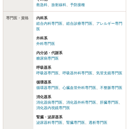
救急科
、
放射線科
、
予防接種
専門医・資格
内科系
総合内科専門医
、
総合診療専門医
、
アレルギー専門
医
外科系
外科専門医
内分泌・代謝系
糖尿病専門医
呼吸器系
呼吸器専門医
、
呼吸器外科専門医
、
気管支鏡専門医
循環器系
循環器専門医
、
心臓血管外科専門医
、
不整脈専門医
消化器系
消化器病専門医
、
消化器外科専門医
、
肝臓専門医
、
消化器内視鏡専門医
腎臓・泌尿器系
泌尿器科専門医
、
腎臓専門医
、
透析専門医