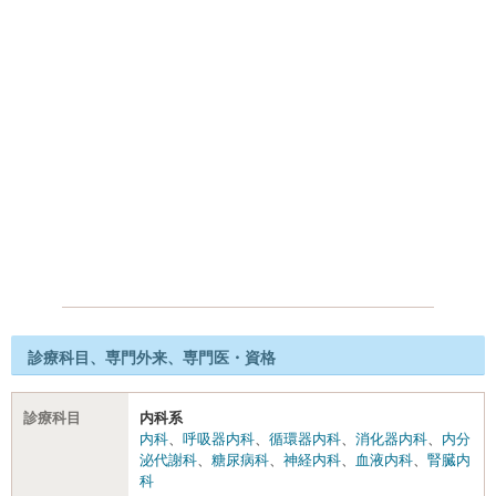
診療科目、専門外来、専門医・資格
診療科目
内科系
内科
、
呼吸器内科
、
循環器内科
、
消化器内科
、
内分
泌代謝科
、
糖尿病科
、
神経内科
、
血液内科
、
腎臓内
科