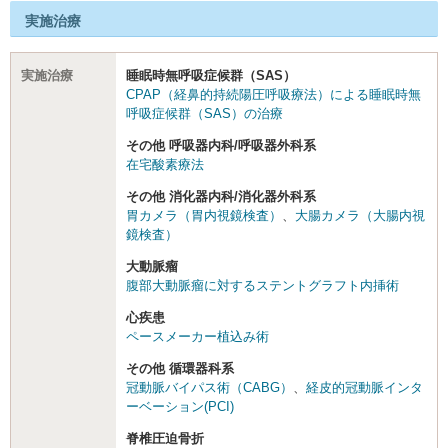
実施治療
実施治療
睡眠時無呼吸症候群（SAS）
CPAP（経鼻的持続陽圧呼吸療法）による睡眠時無
呼吸症候群（SAS）の治療
その他 呼吸器内科/呼吸器外科系
在宅酸素療法
その他 消化器内科/消化器外科系
胃カメラ（胃内視鏡検査）
、
大腸カメラ（大腸内視
鏡検査）
大動脈瘤
腹部大動脈瘤に対するステントグラフト内挿術
心疾患
ペースメーカー植込み術
その他 循環器科系
冠動脈バイパス術（CABG）
、
経皮的冠動脈インタ
ーベーション(PCI)
脊椎圧迫骨折