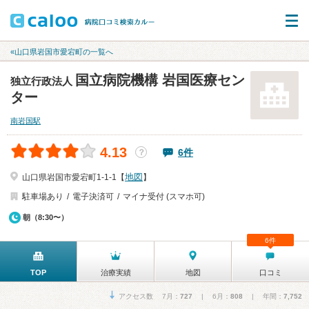
«山口県岩国市愛宕町の一覧へ
国立病院機構 岩国医療セン
独立行政法人
ター
南岩国駅
4.13
6件
？
地図
山口県岩国市愛宕町1-1-1【
】
駐車場あり
電子決済可
マイナ受付 (スマホ可)
朝（8:30〜）
6件
TOP
治療実績
地図
口コミ
アクセス数 7月：
727
| 6月：
808
| 年間：
7,752