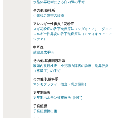
水晶体再建術による白内障の手術
その他 眼科系
小児視力障害の診療
アレルギー性鼻炎 / 花粉症
スギ花粉症の舌下免疫療法（シダキュア）
、
ダニア
レルギー性鼻炎の舌下免疫療法（ミティキュア・ア
シテア）
中耳炎
鼓室形成手術
その他 耳鼻咽喉科系
喉頭内視鏡検査
、
小児聴力障害の診療
、
副鼻腔炎
（蓄膿症）の手術
その他 乳腺科系
マンモグラフィー検査（乳房撮影）
更年期障害
更年期ホルモン補充療法（HRT)
子宮筋腫
子宮筋腫摘出術