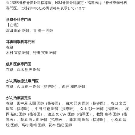
※JSSR脊椎脊髄外科指導医、NSJ脊髄外科認定・指導医は『脊椎脊髄外科
専門医』に移行中のため両資格を表示しています
形成外科専門医
【在籍】
濵田 龍正 医師、青 雅一 医師
耳鼻咽喉科専門医
在籍
木村 宣彦 医師、野田 実里 医師
緩和医療専門医
在籍：白木 照夫 医師
がん薬物療法専門医
在籍：久山 彰一 医師（指導医）、西井 和也 医師
がん治療認定医
在籍：⽥中屋 宏爾 医師（指導医）、⽩木 照夫 医師（指導医）、⾕⼝ ⽂崇
医師（指導医）、中⽥ 哲也 医師（指導医）、久⼭ 彰⼀ 医師（指導医）、梶
岡 裕紀 医師（指導医）、渡邉 めぐみ 医師（指導医）、牧野 泰裕 医師（指
導医）、荻原 浩太郎 医師（指導医）、藤本 剛 医師（指導医）、⼩松原 靖
聡 医師、高村 剛輔 医師、花本 昌紀 医師