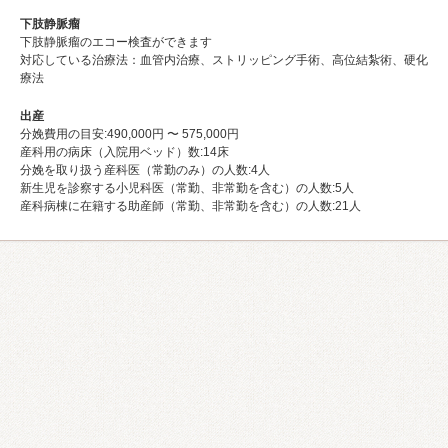
下肢静脈瘤
下肢静脈瘤のエコー検査ができます
対応している治療法：血管内治療、ストリッピング手術、高位結紮術、硬化
療法
出産
分娩費用の目安:490,000円 〜 575,000円
産科用の病床（入院用ベッド）数:14床
分娩を取り扱う産科医（常勤のみ）の人数:4⼈
新生児を診察する小児科医（常勤、非常勤を含む）の人数:5⼈
産科病棟に在籍する助産師（常勤、非常勤を含む）の人数:21⼈