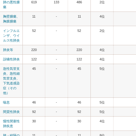
肺の悪性腫
619
133
486
2位
瘍
胸壁腫瘍、
11
-
11
4位
胸膜腫瘍
インフルエ
52
-
52
2位
ンザ、ウイ
ルス性肺炎
肺炎等
220
-
220
4位
誤嚥性肺炎
122
-
122
4位
急性気管支
45
-
45
5位
炎、急性細
気管支炎、
下気道感染
症（その
他）
喘息
46
-
46
5位
間質性肺炎
92
-
92
5位
慢性閉塞性
30
-
30
4位
肺疾患
肺・縦隔の
11
-
11
8位