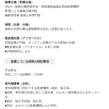
無痛分娩（和痛分娩）
JALA：無痛分娩関係学会・団体連絡協議会登録医療機関
希望による無痛分娩可能
麻酔管理者:産婦人科専門医
個室（出産・分娩）
個室を利用の際は差額費用を支払う必要があります。
緊急避妊薬（アフターピル）
対面診療が可能、オンライン診療ができる医師が在籍
■緊急避妊薬（アフターピル）を常に在庫
■24時間対応します
診察している病気の特記事項
てんかん
対応している診療科：小児科
更年期障害（女性）
更年期障害に対応できる医療機関（産科・婦人科）
■診療：更年期の症状に応じて漢方薬、ホルモン補充療法などを行ってい
る。
■受診：紹介予約制。紹介状。
■予約：かかりつけ医療機関からの予約。