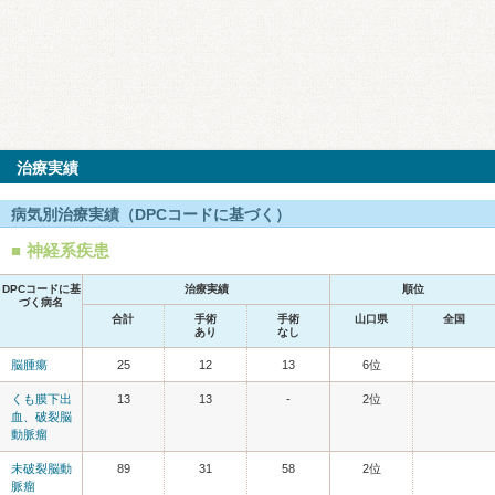
治療実績
病気別治療実績（DPCコードに基づく）
神経系疾患
DPCコードに基
治療実績
順位
づく病名
合計
手術
手術
山口県
全国
あり
なし
脳腫瘍
25
12
13
6位
くも膜下出
13
13
-
2位
血、破裂脳
動脈瘤
未破裂脳動
89
31
58
2位
脈瘤