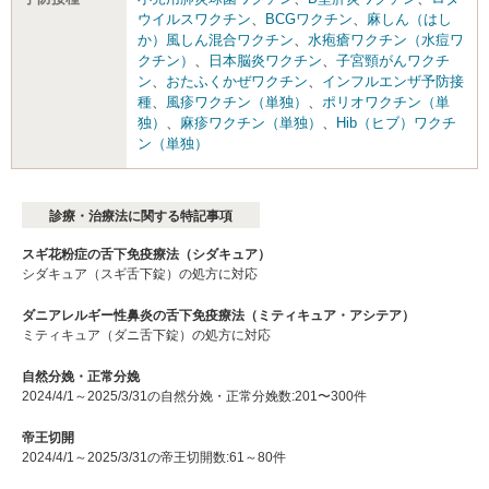
ウイルスワクチン
、
BCGワクチン
、
麻しん（はし
か）風しん混合ワクチン
、
水疱瘡ワクチン（水痘ワ
クチン）
、
日本脳炎ワクチン
、
子宮頸がんワクチ
ン
、
おたふくかぜワクチン
、
インフルエンザ予防接
種
、
風疹ワクチン（単独）
、
ポリオワクチン（単
独）
、
麻疹ワクチン（単独）
、
Hib（ヒブ）ワクチ
ン（単独）
診療・治療法に関する特記事項
スギ花粉症の舌下免疫療法（シダキュア）
シダキュア（スギ舌下錠）の処方に対応
ダニアレルギー性鼻炎の舌下免疫療法（ミティキュア・アシテア）
ミティキュア（ダニ舌下錠）の処方に対応
自然分娩・正常分娩
2024/4/1～2025/3/31の自然分娩・正常分娩数:201〜300件
帝王切開
2024/4/1～2025/3/31の帝王切開数:61～80件