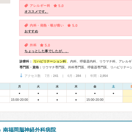
アレルギー科
5.0
オススメです。
内科・発熱・喉が痛い
5.0
おすすめ
外科
5.0
ちょっとした事でしたが、、
診療科：
リハビリテーション科
、内科、呼吸器内科、リウマチ科、アレルギ
専門医・資格：
アクセス数 7月：
241
| 6月：
284
| 年間：
2,954
月
火
水
木
金
土
●
●
●
●
●
●
15:00-20:00
15:00-20:00
●
●
●
南福岡脳神経外科病院
会