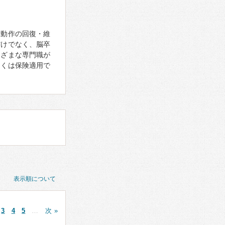
活動作の回復・維
だけでなく、脳卒
まざまな専門職が
多くは保険適用で
表示順について
3
4
5
…
次 »