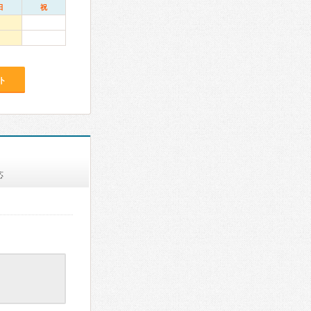
日
祝
ト
応