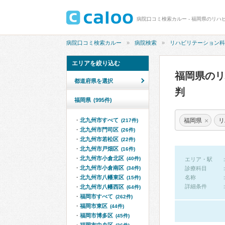
病院口コミ検索カルー - 福岡県のリハ
病院口コミ検索カルー
病院検索
リハビリテーション科
エリアを絞り込む
福岡県の
都道府県を選択
判
福岡県
(995件)
×
福岡県
リ
北九州市すべて
(217件)
北九州市門司区
(26件)
北九州市若松区
(22件)
北九州市戸畑区
(16件)
北九州市小倉北区
(40件)
エリア・駅
北九州市小倉南区
(34件)
診療科目
北九州市八幡東区
名称
(15件)
詳細条件
北九州市八幡西区
(64件)
福岡市すべて
(262件)
福岡市東区
(44件)
福岡市博多区
(45件)