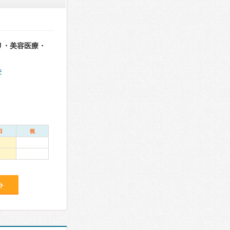
リ・美容医療・
件
日
祝
ト