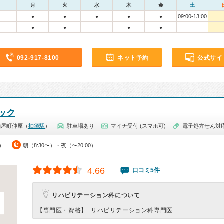
月
火
水
木
金
土
09:00-13:00
●
●
●
●
●
●
●
●
●
092-917-8100
ネット予約
公式サイ
ック
粕屋町仲原（
柚須駅
）
駐車場あり
マイナ受付 (スマホ可)
電子処方せん対
0）
朝（8:30〜）・夜（〜20:00）
4.66
口コミ5件
リハビリテーション科について
【専門医・資格】
リハビリテーション科専門医