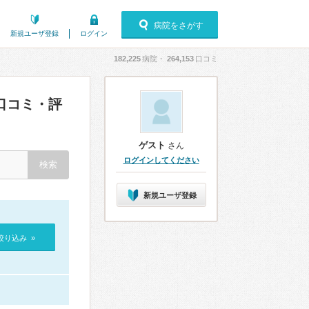
病院をさがす
新規ユーザ登録
ログイン
182,225
病院・
264,153
口コミ
口コミ・評
ゲスト
さん
ログインしてください
新規ユーザ登録
絞り込み »