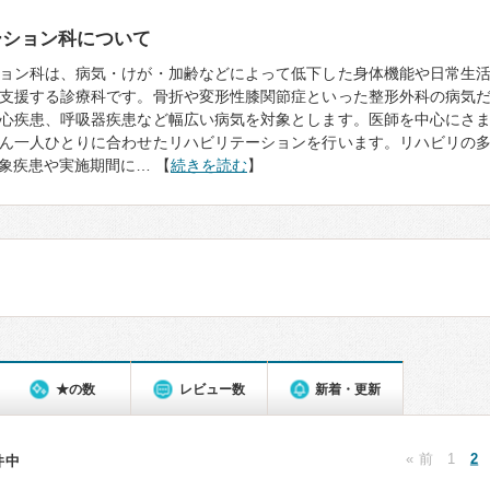
ーション科について
ョン科は、病気・けが・加齢などによって低下した身体機能や日常生
支援する診療科です。骨折や変形性膝関節症といった整形外科の病気
心疾患、呼吸器疾患など幅広い病気を対象とします。医師を中心にさ
ん一人ひとりに合わせたリハビリテーションを行います。リハビリの
象疾患や実施期間に… 【
続きを読む
】
★の数
レビュー数
新着・更新
« 前
1
2
5件中