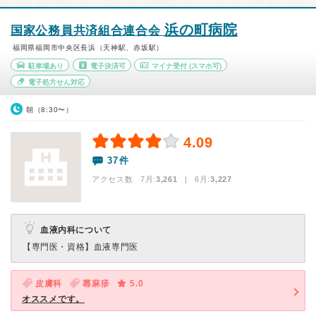
浜の町病院
国家公務員共済組合連合会
福岡県福岡市中央区長浜（天神駅、赤坂駅）
駐車場あり
電子決済可
マイナ受付
(スマホ可)
電子処方せん対応
朝（8:30〜）
4.09
37件
アクセス数 7月:
3,261
| 6月:
3,227
血液内科について
【専門医・資格】
血液専門医
皮膚科
蕁麻疹
5.0
オススメです。