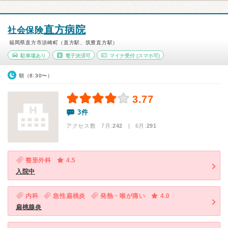
直方病院
社会保険
福岡県直方市須崎町（直方駅、筑豊直方駅）
駐車場あり
電子決済可
マイナ受付
(スマホ可)
朝（8:30〜）
3.77
3件
アクセス数 7月:
242
| 6月:
291
整形外科
4.5
入院中
内科
急性扁桃炎
発熱・喉が痛い
4.0
扁桃腺炎