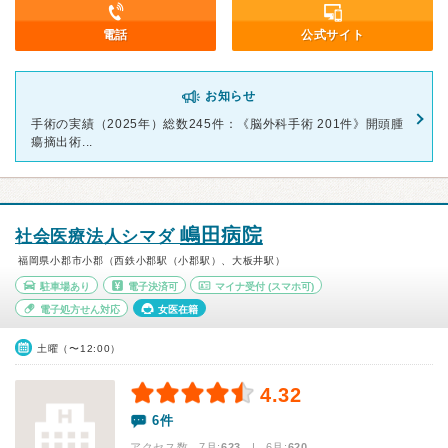
電話
公式サイト
お知らせ
手術の実績（2025年）総数245件：《脳外科手術 201件》開頭腫
瘍摘出術...
嶋田病院
社会医療法人シマダ
福岡県小郡市小郡（西鉄小郡駅（小郡駅）、大板井駅）
駐車場あり
電子決済可
マイナ受付
(スマホ可)
電子処方せん対応
女医在籍
土曜（〜12:00）
4.32
6件
アクセス数 7月:
623
| 6月:
620