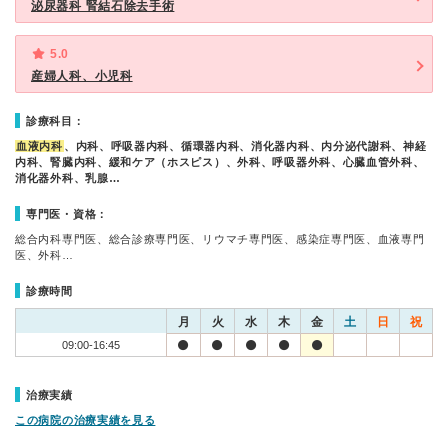
泌尿器科 腎結石除去手術
5.0
産婦人科、小児科
診療科目：
血液内科
、内科、呼吸器内科、循環器内科、消化器内科、内分泌代謝科、神経
内科、腎臓内科、緩和ケア（ホスピス）、外科、呼吸器外科、心臓血管外科、
消化器外科、乳腺…
専門医・資格：
総合内科専門医、総合診療専門医、リウマチ専門医、感染症専門医、血液専門
医、外科…
診療時間
月
火
水
木
金
土
日
祝
09:00-16:45
治療実績
この病院の治療実績を見る