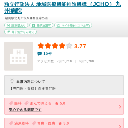
（JCHO）九
独立行政法人 地域医療機能推進機構
州病院
福岡県北九州市八幡西区岸の浦
駐車場あり
電子決済可
マイナ受付
(スマホ可)
電子処方せん対応
3.77
15件
アクセス数 7月:
1,710
| 6月:
1,708
血液内科について
【専門医・資格】
血液専門医
眼科
歪んで見える
5.0
安心できる病院です
泌尿器科
胃痛・腹痛
5.0