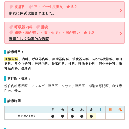
皮膚科
アトピー性皮膚炎
5.0
劇的に体質改善されました。
呼吸器内科
肺炎
発熱・頭が痛い・咳（セキ）・喉が痛い
5.0
素晴らしく効率的な通院
診療科目：
血液内科
、内科、呼吸器内科、循環器内科、消化器内科、内分泌代謝科、糖尿
病科、リウマチ科、神経内科、腎臓内科、外科、呼吸器外科、消化器外科、脳
神経外科、整形外…
専門医・資格：
総合内科専門医、アレルギー専門医、リウマチ専門医、感染症専門医、血液専
門医、外…
診療時間
月
火
水
木
金
土
日
祝
08:30-11:00