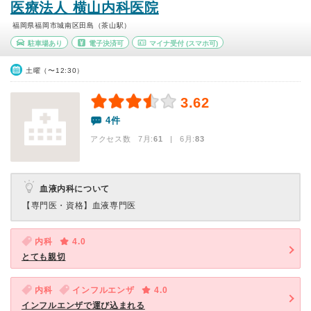
医療法人 横山内科医院
福岡県福岡市城南区田島（茶山駅）
駐車場あり
電子決済可
マイナ受付
(スマホ可)
土曜（〜12:30）
3.62
4件
アクセス数 7月:
61
| 6月:
83
血液内科について
【専門医・資格】
血液専門医
内科
4.0
とても親切
内科
インフルエンザ
4.0
インフルエンザで運び込まれる