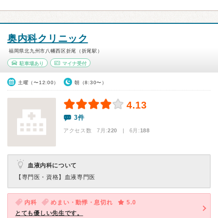
奥内科クリニック
福岡県北九州市八幡西区折尾（折尾駅）
駐車場あり
マイナ受付
土曜（〜12:00）
朝（8:30〜）
4.13
3件
アクセス数 7月:
220
| 6月:
188
血液内科について
【専門医・資格】
血液専門医
内科
めまい・動悸・息切れ
5.0
とても優しい先生です。