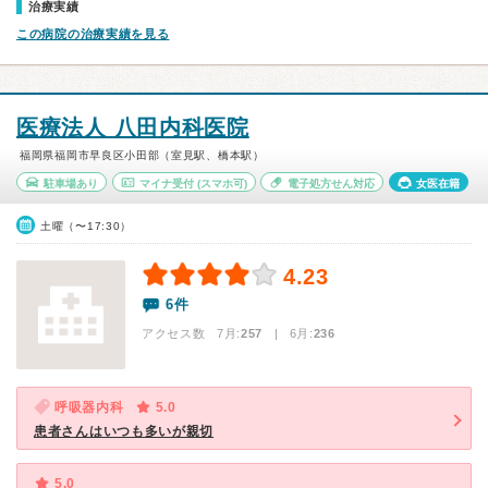
治療実績
この病院の治療実績を見る
医療法人 八田内科医院
福岡県福岡市早良区小田部（室見駅、橋本駅）
駐車場あり
マイナ受付
(スマホ可)
電子処方せん対応
女医在籍
土曜（〜17:30）
4.23
6件
アクセス数 7月:
257
| 6月:
236
呼吸器内科
5.0
患者さんはいつも多いが親切
5.0