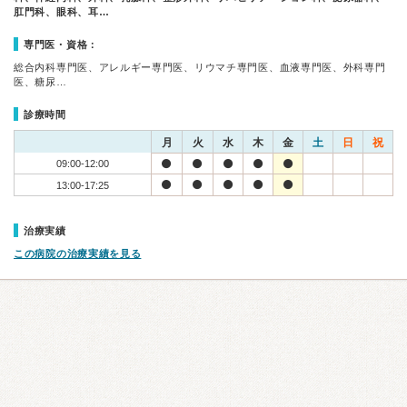
肛門科、眼科、耳…
専門医・資格：
総合内科専門医、アレルギー専門医、リウマチ専門医、血液専門医、外科専門
医、糖尿…
診療時間
月
火
水
木
金
土
日
祝
09:00-12:00
13:00-17:25
治療実績
この病院の治療実績を見る