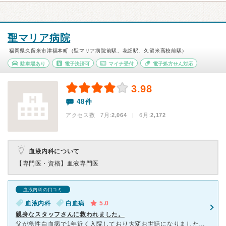
聖マリア病院
福岡県久留米市津福本町（聖マリア病院前駅、花畑駅、久留米高校前駅）
駐車場あり
電子決済可
マイナ受付
電子処方せん対応
3.98
48件
アクセス数 7月:
2,064
| 6月:
2,172
血液内科について
【専門医・資格】
血液専門医
血液内科の口コミ
血液内科
白血病
5.0
親身なスタッフさんに救われました。
父が急性白血病で1年近く入院しており大変お世話になりました。病棟の看護師さんたちがとてもいい方ばかりで、食事制限がある中、なるべく食べれるものをと試行錯誤して下さり助かりました。お見舞いにきた私たちに