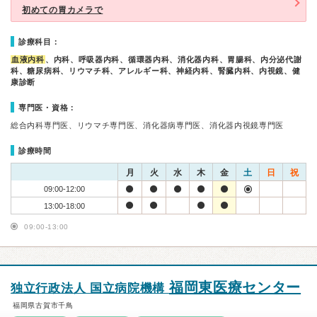
初めての胃カメラで
診療科目：
血液内科
、内科、呼吸器内科、循環器内科、消化器内科、胃腸科、内分泌代謝
科、糖尿病科、リウマチ科、アレルギー科、神経内科、腎臓内科、内視鏡、健
康診断
専門医・資格：
総合内科専門医、リウマチ専門医、消化器病専門医、消化器内視鏡専門医
診療時間
月
火
水
木
金
土
日
祝
09:00-12:00
13:00-18:00
09:00-13:00
福岡東医療センター
独立行政法人 国立病院機構
福岡県古賀市千鳥