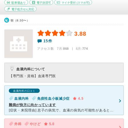
駐車場あり
電子決済可
マイナ受付
(スマホ可)
電子処方せん対応
朝（8:30〜）
3.88
15件
アクセス数 7月:
868
| 6月:
774
血液内科について
【専門医・資格】
血液専門医
血液内科の口コミ
血液内科
免疫性血小板減少症
4.5
難病が快方に向かっています
[症状・来院理由] 息子の病気で、血液の病気の可能性があると診察を受け、他の病院から紹介を頂き、診察に行き、即入院となりました。 [医師の診断・治療法] 診断の結果、血小板値が少なすぎ、現状
外科
やけど
5.0