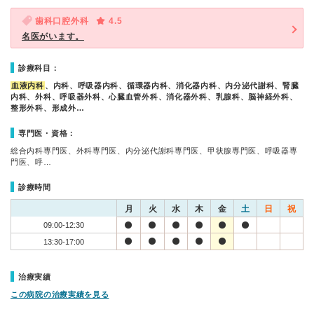
歯科口腔外科
4.5
名医がいます。
診療科目：
血液内科
、内科、呼吸器内科、循環器内科、消化器内科、内分泌代謝科、腎臓
内科、外科、呼吸器外科、心臓血管外科、消化器外科、乳腺科、脳神経外科、
整形外科、形成外…
専門医・資格：
総合内科専門医、外科専門医、内分泌代謝科専門医、甲状腺専門医、呼吸器専
門医、呼…
診療時間
月
火
水
木
金
土
日
祝
09:00-12:30
13:30-17:00
治療実績
この病院の治療実績を見る