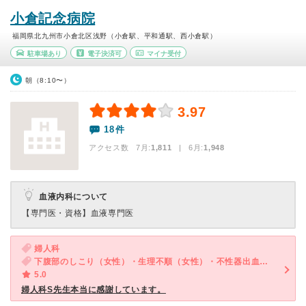
小倉記念病院
福岡県北九州市小倉北区浅野（小倉駅、平和通駅、西小倉駅）
駐車場あり
電子決済可
マイナ受付
朝（8:10〜）
3.97
18件
アクセス数 7月:
1,811
| 6月:
1,948
血液内科について
【専門医・資格】
血液専門医
婦人科
下腹部のしこり（女性）・生理不順（女性）・不性器出血（女性）
5.0
婦人科S先生本当に感謝しています。