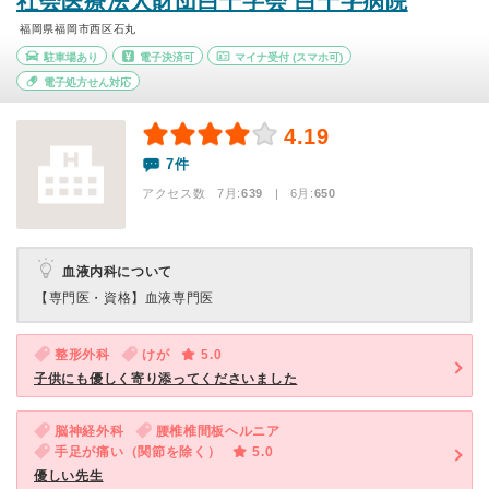
社会医療法人財団白十字会 白十字病院
福岡県福岡市西区石丸
駐車場あり
電子決済可
マイナ受付
(スマホ可)
電子処方せん対応
4.19
7件
アクセス数 7月:
639
| 6月:
650
血液内科について
【専門医・資格】
血液専門医
整形外科
けが
5.0
子供にも優しく寄り添ってくださいました
脳神経外科
腰椎椎間板ヘルニア
手足が痛い（関節を除く）
5.0
優しい先生