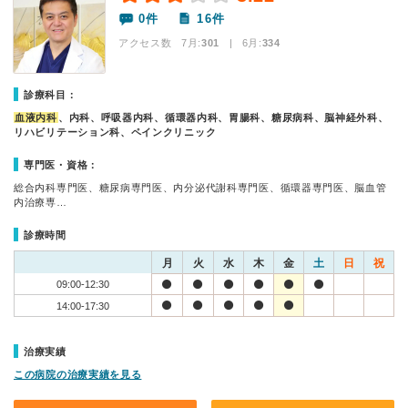
0件
16件
アクセス数 7月:
301
| 6月:
334
診療科目：
血液内科
、内科、呼吸器内科、循環器内科、胃腸科、糖尿病科、脳神経外科、
リハビリテーション科、ペインクリニック
専門医・資格：
総合内科専門医、糖尿病専門医、内分泌代謝科専門医、循環器専門医、脳血管
内治療専…
診療時間
月
火
水
木
金
土
日
祝
09:00-12:30
14:00-17:30
治療実績
この病院の治療実績を見る