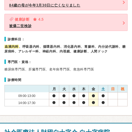
84歳の母が今年3月30日に亡くなりました
健康診断
4.5
被爆二世検診
診療科目：
血液内科
、呼吸器内科、循環器内科、消化器内科、胃腸科、内分泌代謝科、糖
尿病科、アレルギー科、神経内科、内視鏡、健康診断、人間ドック
専門医・資格：
糖尿病専門医、肝臓専門医、老年病専門医、救急科専門医
診療時間
月
火
水
木
金
土
日
祝
09:00-13:00
14:00-17:30