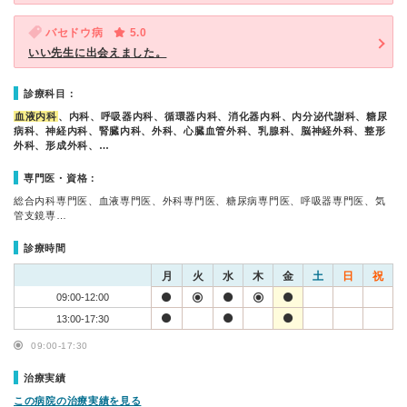
バセドウ病
5.0
いい先生に出会えました。
診療科目：
血液内科
、内科、呼吸器内科、循環器内科、消化器内科、内分泌代謝科、糖尿
病科、神経内科、腎臓内科、外科、心臓血管外科、乳腺科、脳神経外科、整形
外科、形成外科、…
専門医・資格：
総合内科専門医、血液専門医、外科専門医、糖尿病専門医、呼吸器専門医、気
管支鏡専…
診療時間
月
火
水
木
金
土
日
祝
09:00-12:00
13:00-17:30
09:00-17:30
治療実績
この病院の治療実績を見る