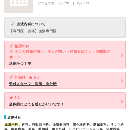
アクセス数 7月:
731
| 6月:
813
血液内科について
【専門医・資格】
血液専門医
整形外科
手足の関節が痛い・手足が痛い（関節を除く）・股関節の痛み
5.0
迅速かつ丁寧
乳腺科
5.0
受付スタッフ 医師 会計時
5.0
全体的にとても感じがいいです！
診療科目：
血液内科
、内科、呼吸器内科、循環器内科、消化器内科、糖尿病科、リウマチ
科、神経内科、外科、乳腺科、整形外科、リハビリテーション科、泌尿器科、