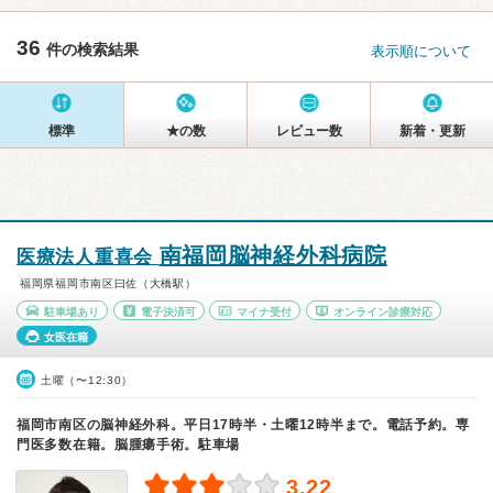
36
件の検索結果
表示順について
標準
★の数
レビュー数
新着・更新
南福岡脳神経外科病院
医療法人重喜会
福岡県福岡市南区曰佐（大橋駅）
駐車場あり
電子決済可
マイナ受付
オンライン診療対応
女医在籍
土曜（〜12:30）
福岡市南区の脳神経外科。平日17時半・土曜12時半まで。電話予約。専
門医多数在籍。脳腫瘍手術。駐車場
3.22