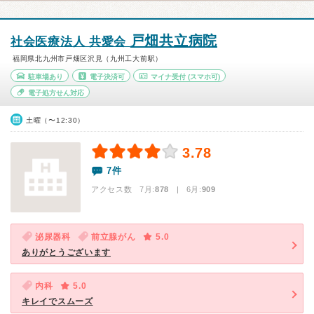
戸畑共立病院
社会医療法人 共愛会
福岡県北九州市戸畑区沢見（九州工大前駅）
駐車場あり
電子決済可
マイナ受付
(スマホ可)
電子処方せん対応
土曜（〜12:30）
3.78
7件
アクセス数 7月:
878
| 6月:
909
泌尿器科
前立腺がん
5.0
ありがとうございます
内科
5.0
キレイでスムーズ