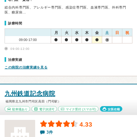
総合内科専門医、アレルギー専門医、感染症専門医、血液専門医、外科専門
医、糖尿病…
診療時間
月
火
水
木
金
土
日
祝
09:00-17:00
09:00-12:00
治療実績
この病院の治療実績を見る
九州鉄道記念病院
福岡県北九州市門司区高田（門司駅）
駐車場あり
電子決済可
マイナ受付
(スマホ可)
女医在籍
4.33
3件