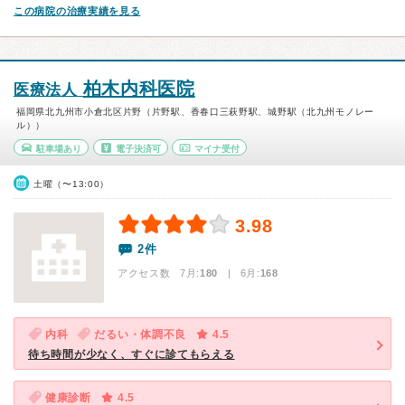
この病院の治療実績を見る
柏木内科医院
医療法人
福岡県北九州市小倉北区片野（片野駅、香春口三萩野駅、城野駅（北九州モノレー
ル））
駐車場あり
電子決済可
マイナ受付
土曜（〜13:00）
3.98
2件
アクセス数 7月:
180
| 6月:
168
内科
だるい・体調不良
4.5
待ち時間が少なく、すぐに診てもらえる
健康診断
4.5