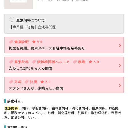
血液内科について
【専門医・資格】
血液専門医
健康診断
5.0
施設も綺麗。院内スペースも駐車場も余裕あり
整形外科
腰椎椎間板ヘルニア
腰痛
5.0
安心して診てもらえる病院
外科
打撲
5.0
スタッフさんが、素晴らしい病院
診療科目：
血液内科
、内科、呼吸器内科、循環器内科、消化器内科、糖尿病科、神経内
科、緩和ケア（ホスピス）、外科、消化器外科、乳腺科、脳神経外科、整形外
科、形成外科、リハ…
専門医・資格：