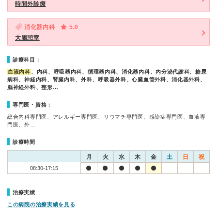
時間外診療
消化器内科
5.0
大腸憩室
診療科目：
血液内科
、内科、呼吸器内科、循環器内科、消化器内科、内分泌代謝科、糖尿
病科、神経内科、腎臓内科、外科、呼吸器外科、心臓血管外科、消化器外科、
脳神経外科、整形…
専門医・資格：
総合内科専門医、アレルギー専門医、リウマチ専門医、感染症専門医、血液専
門医、外…
診療時間
月
火
水
木
金
土
日
祝
08:30-17:15
治療実績
この病院の治療実績を見る