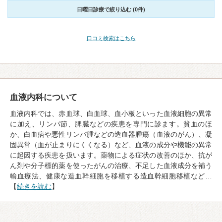
日曜日診療で絞り込む (0件)
口コミ検索はこちら
血液内科について
血液内科では、赤血球、白血球、血小板といった血液細胞の異常
に加え、リンパ節、脾臓などの疾患を専門に診ます。貧血のほ
か、白血病や悪性リンパ腫などの造血器腫瘍（血液のがん）、凝
固異常（血が止まりにくくなる）など、血液の成分や機能の異常
に起因する疾患を扱います。薬物による症状の改善のほか、抗が
ん剤や分子標的薬を使ったがんの治療、不足した血液成分を補う
輸血療法、健康な造血幹細胞を移植する造血幹細胞移植など…
【
続きを読む
】