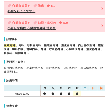
心臓血管外科
胸痛
5.0
心臓ならここです！
心臓血管外科
動悸・息切れ
5.0
小倉記念病院 心臓血管外科 辻先生
診療科目：
血液内科
、内科、呼吸器内科、循環器内科、消化器内科、内分泌代謝科、糖尿
病科、神経内科、腎臓内科、外科、呼吸器外科、心臓血管外科、消化器外科、
乳腺科、脳神経外…
専門医・資格：
総合内科専門医、感染症専門医、血液専門医、外科専門医、糖尿病専門医、呼
吸器専門…
診療時間
月
火
水
木
金
土
日
祝
08:10-11:00
治療実績