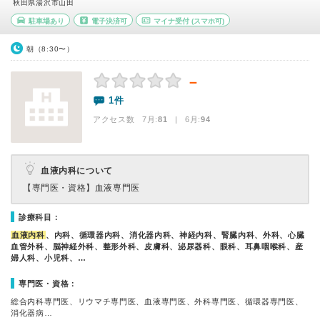
秋田県湯沢市山田
駐車場あり
電子決済可
マイナ受付
(スマホ可)
朝（8:30〜）
－
1件
アクセス数 7月:
81
| 6月:
94
血液内科について
【専門医・資格】
血液専門医
診療科目：
血液内科
、内科、循環器内科、消化器内科、神経内科、腎臓内科、外科、心臓
血管外科、脳神経外科、整形外科、皮膚科、泌尿器科、眼科、耳鼻咽喉科、産
婦人科、小児科、…
専門医・資格：
総合内科専門医、リウマチ専門医、血液専門医、外科専門医、循環器専門医、
消化器病…