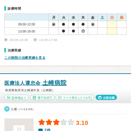
診療時間
月
火
水
木
金
土
日
祝
09:00-12:00
13:00-16:00
09:00-16:00
13:30-17:00
治療実績
この病院の治療実績を見る
土崎病院
医療法人運忠会
秋田県秋田市土崎港中央（土崎駅）
駐車場あり
電子決済可
マイナ受付
(スマホ可)
女医在籍
土曜（〜12:00）
3.10
2件