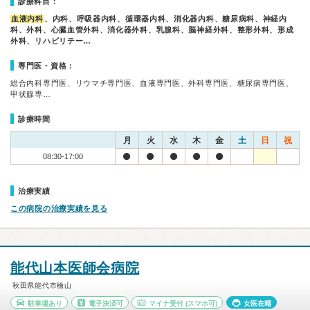
診療科目：
血液内科
、内科、呼吸器内科、循環器内科、消化器内科、糖尿病科、神経内
科、外科、心臓血管外科、消化器外科、乳腺科、脳神経外科、整形外科、形成
外科、リハビリテー…
専門医・資格：
総合内科専門医、リウマチ専門医、血液専門医、外科専門医、糖尿病専門医、
甲状腺専…
診療時間
月
火
水
木
金
土
日
祝
08:30-17:00
治療実績
この病院の治療実績を見る
能代山本医師会病院
秋田県能代市檜山
駐車場あり
電子決済可
マイナ受付
(スマホ可)
女医在籍