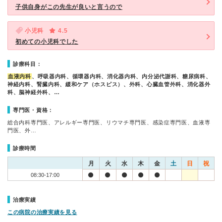
子供自身がこの先生が良いと言うので
小児科
4.5
初めての小児科でした
診療科目：
血液内科
、呼吸器内科、循環器内科、消化器内科、内分泌代謝科、糖尿病科、
神経内科、腎臓内科、緩和ケア（ホスピス）、外科、心臓血管外科、消化器外
科、脳神経外科、…
専門医・資格：
総合内科専門医、アレルギー専門医、リウマチ専門医、感染症専門医、血液専
門医、外…
診療時間
月
火
水
木
金
土
日
祝
08:30-17:00
治療実績
この病院の治療実績を見る