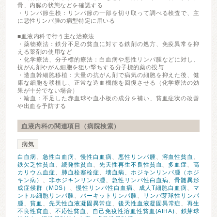
骨、内臓の状態などを確認する
・リンパ節生検：リンパ節の一部を切り取って調べる検査で、主
に悪性リンパ腫の病型特定に用いる
■血液内科で行う主な治療法
・薬物療法：鉄分不足の貧血に対する鉄剤の処方、免疫異常を抑
える薬剤の使用など
・化学療法、分子標的療法：白血病や悪性リンパ腫などに対し、
抗がん剤やがん細胞を狙い撃ちする分子標的薬の投与
・造血幹細胞移植：大量の抗がん剤で病気の細胞を抑えた後、健
康な細胞を移植し、正常な造血機能を回復させる（化学療法の効
果が十分でない場合）
・輸血：不足した赤血球や血小板の成分を補い、貧血症状の改善
や出血を予防する
血液内科の関連項目（病院検索）
病気
白血病
、
急性白血病
、
慢性白血病
、
悪性リンパ腫
、
溶血性貧血
、
鉄欠乏性貧血
、
続発性貧血
、
先天性再生不良性貧血
、
多血症
、
高
カリウム血症
、
肺血栓塞栓症
、
壊血病
、
ホジキンリンパ腫（ホジ
キン病）
、
非ホジキンリンパ腫
、
急性リンパ性白血病
、
骨髄異形
成症候群（MDS）
、
慢性リンパ性白血病
、
成人T細胞白血病
、
マ
ントル細胞リンパ腫
、
バーキットリンパ腫
、
リンパ芽球性リンパ
腫
、
貧血
、
先天性血液凝固異常症
、
後天性血液凝固異常症
、
再生
不良性貧血
、
不応性貧血
、
自己免疫性溶血性貧血(AIHA)
、
鉄芽球