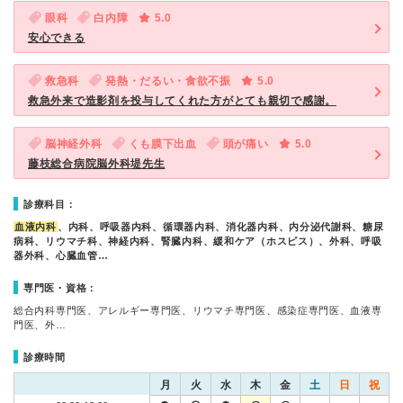
眼科
白内障
5.0
安心できる
救急科
発熱・だるい・食欲不振
5.0
救急外来で造影剤を投与してくれた方がとても親切で感謝。
脳神経外科
くも膜下出血
頭が痛い
5.0
藤枝総合病院脳外科堤先生
診療科目：
血液内科
、内科、呼吸器内科、循環器内科、消化器内科、内分泌代謝科、糖尿
病科、リウマチ科、神経内科、腎臓内科、緩和ケア（ホスピス）、外科、呼吸
器外科、心臓血管…
専門医・資格：
総合内科専門医、アレルギー専門医、リウマチ専門医、感染症専門医、血液専
門医、外…
診療時間
月
火
水
木
金
土
日
祝