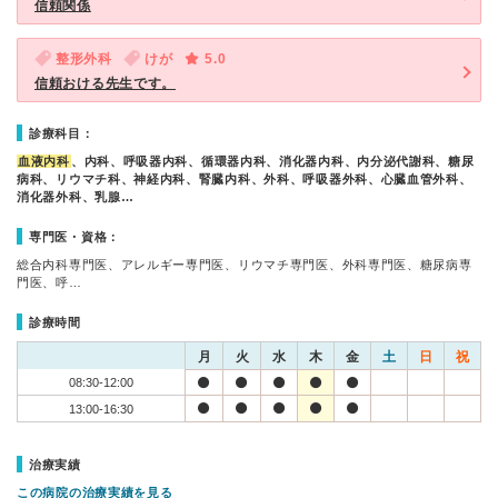
信頼関係
整形外科
けが
5.0
信頼おける先生です。
診療科目：
血液内科
、内科、呼吸器内科、循環器内科、消化器内科、内分泌代謝科、糖尿
病科、リウマチ科、神経内科、腎臓内科、外科、呼吸器外科、心臓血管外科、
消化器外科、乳腺…
専門医・資格：
総合内科専門医、アレルギー専門医、リウマチ専門医、外科専門医、糖尿病専
門医、呼…
診療時間
月
火
水
木
金
土
日
祝
08:30-12:00
13:00-16:30
治療実績
この病院の治療実績を見る