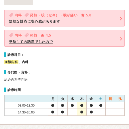
内科
発熱・咳（セキ）・喉が痛い
5.0
親切な対応に安心感があります
内科
発熱
4.5
発熱しての訪院でしたので
診療科目：
血液内科
、内科
専門医・資格：
総合内科専門医
診療時間
月
火
水
木
金
土
日
祝
09:00-12:30
14:30-18:00