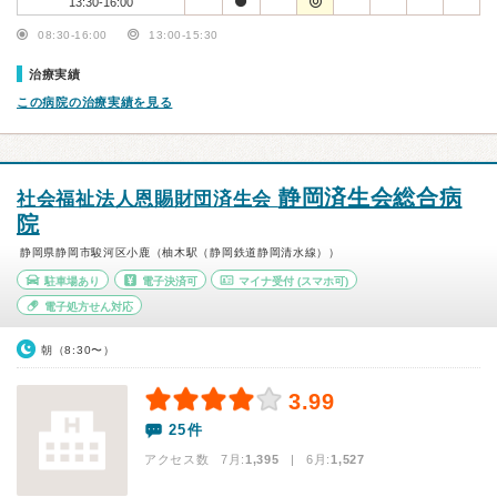
13:30-16:00
08:30-16:00
13:00-15:30
治療実績
この病院の治療実績を見る
静岡済生会総合病
社会福祉法人恩賜財団済生会
院
静岡県静岡市駿河区小鹿（柚木駅（静岡鉄道静岡清水線））
駐車場あり
電子決済可
マイナ受付
(スマホ可)
電子処方せん対応
朝（8:30〜）
3.99
25件
アクセス数 7月:
1,395
| 6月:
1,527