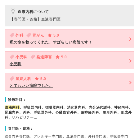
血液内科について
【専門医・資格】
血液専門医
外科
胃がん
5.0
私の命を救ってくれた、すばらしい病院です！
小児科
発達障害
5.0
小児科
産婦人科
5.0
とてもいい病院でした。
診療科目：
血液内科
、呼吸器内科、循環器内科、消化器内科、内分泌代謝科、神経内科、
腎臓内科、外科、呼吸器外科、心臓血管外科、脳神経外科、整形外科、形成外
科、リハビリテー…
専門医・資格：
総合内科専門医、アレルギー専門医、血液専門医、外科専門医、呼吸器専門