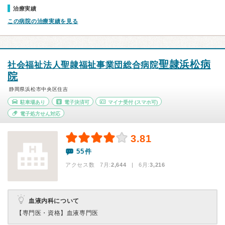
治療実績
この病院の治療実績を見る
聖隷浜松病
社会福祉法人聖隷福祉事業団総合病院
院
静岡県浜松市中央区住吉
駐車場あり
電子決済可
マイナ受付
(スマホ可)
電子処方せん対応
3.81
55件
アクセス数 7月:
2,644
| 6月:
3,216
血液内科について
【専門医・資格】
血液専門医