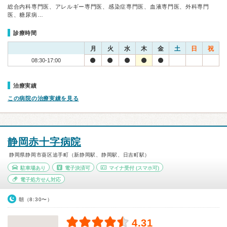
総合内科専門医、アレルギー専門医、感染症専門医、血液専門医、外科専門
医、糖尿病…
診療時間
月
火
水
木
金
土
日
祝
08:30-17:00
治療実績
この病院の治療実績を見る
静岡赤十字病院
静岡県静岡市葵区追手町（新静岡駅、静岡駅、日吉町駅）
駐車場あり
電子決済可
マイナ受付
(スマホ可)
電子処方せん対応
朝（8:30〜）
4.31