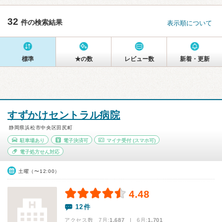
32
件の検索結果
表示順について
標準
★の数
レビュー数
新着・更新
すずかけセントラル病院
静岡県浜松市中央区田尻町
駐車場あり
電子決済可
マイナ受付
(スマホ可)
電子処方せん対応
土曜（〜12:00）
4.48
12件
アクセス数 7月:
1,687
| 6月:
1,701