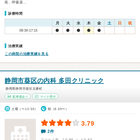
医、呼吸器…
診療時間
月
火
水
木
金
土
日
祝
08:30-17:15
治療実績
この病院の治療実績を見る
静岡市葵区の内科 多田クリニック
静岡県静岡市葵区北番町
駐車場あり
マイナ受付
土曜（〜12:30）
朝（8:30〜）
3.79
2件
アクセス数 7月:
86
| 6月:
67