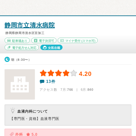
静岡市立清水病院
静岡県静岡市清水区宮加三
駐車場あり
電子決済可
マイナ受付
(スマホ可)
電子処方せん対応
女医在籍
朝（8:30〜）
4.20
13件
アクセス数 7月:
766
| 6月:
840
血液内科について
【専門医・資格】
血液専門医
外科
5.0