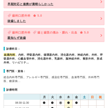
早期対応と連携が素晴らしかった
歯科口腔外科
5.0
抜歯しました
歯科口腔外科
歯と歯茎の痛み・腫れ・出血
5.0
親知らず抜歯
診療科目：
血液内科
、内科、呼吸器内科、循環器内科、消化器内科、神経内科、外科、呼
吸器外科、心臓血管外科、消化器外科、乳腺科、脳神経外科、整形外科、形成
外科、リハビリテ…
専門医・資格：
総合内科専門医、アレルギー専門医、感染症専門医、血液専門医、外科専門
医、糖尿病…
診療時間
月
火
水
木
金
土
日
祝
08:30-11:30