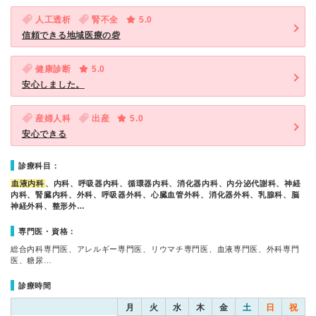
人工透析
腎不全
5.0
信頼できる地域医療の砦
健康診断
5.0
安心しました。
産婦人科
出産
5.0
安心できる
診療科目：
血液内科
、内科、呼吸器内科、循環器内科、消化器内科、内分泌代謝科、神経
内科、腎臓内科、外科、呼吸器外科、心臓血管外科、消化器外科、乳腺科、脳
神経外科、整形外…
専門医・資格：
総合内科専門医、アレルギー専門医、リウマチ専門医、血液専門医、外科専門
医、糖尿…
診療時間
月
火
水
木
金
土
日
祝