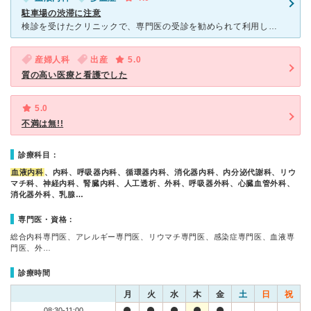
駐車場の渋滞に注意
検診を受けたクリニックで、専門医の受診を勧められて利用しました。 数年前に家族の入院で行ったときは病棟が古くて暗く感じましたが、2024年1月に新病棟に移転し、明るく温かい雰囲気になりました。
産婦人科
出産
5.0
質の高い医療と看護でした
5.0
不満は無!!
診療科目：
血液内科
、内科、呼吸器内科、循環器内科、消化器内科、内分泌代謝科、リウ
マチ科、神経内科、腎臓内科、人工透析、外科、呼吸器外科、心臓血管外科、
消化器外科、乳腺…
専門医・資格：
総合内科専門医、アレルギー専門医、リウマチ専門医、感染症専門医、血液専
門医、外…
診療時間
月
火
水
木
金
土
日
祝
08:30-11:00