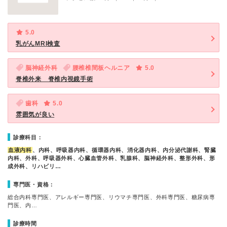
5.0
乳がんMRI検査
脳神経外科
腰椎椎間板ヘルニア
5.0
脊椎外来 脊椎内視鏡手術
歯科
5.0
雰囲気が良い
診療科目：
血液内科
、内科、呼吸器内科、循環器内科、消化器内科、内分泌代謝科、腎臓
内科、外科、呼吸器外科、心臓血管外科、乳腺科、脳神経外科、整形外科、形
成外科、リハビリ…
専門医・資格：
総合内科専門医、アレルギー専門医、リウマチ専門医、外科専門医、糖尿病専
門医、内…
診療時間