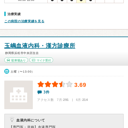
治療実績
この病院の治療実績を見る
玉嶋血液内科・漢方診療所
静岡県浜松市中央区住吉
駐車場あり
マイナ受付
土曜（〜13:00）
3.69
3件
アクセス数 7月:
291
| 6月:
214
血液内科について
【専門医・資格】
血液専門医