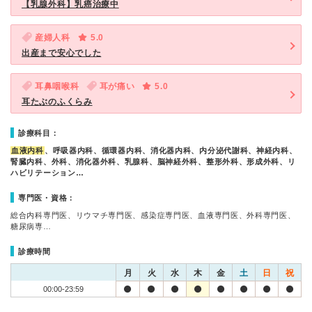
【乳腺外科】乳癌治療中
産婦人科
5.0
出産まで安心でした
耳鼻咽喉科
耳が痛い
5.0
耳たぶのふくらみ
診療科目：
血液内科
、呼吸器内科、循環器内科、消化器内科、内分泌代謝科、神経内科、
腎臓内科、外科、消化器外科、乳腺科、脳神経外科、整形外科、形成外科、リ
ハビリテーション…
専門医・資格：
総合内科専門医、リウマチ専門医、感染症専門医、血液専門医、外科専門医、
糖尿病専…
診療時間
月
火
水
木
金
土
日
祝
00:00-23:59