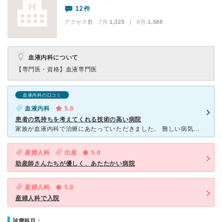
12件
アクセス数 7月:
1,325
| 6月:
1,588
血液内科について
【専門医・資格】
血液専門医
血液内科の口コミ
血液内科
5.0
患者の気持ちを考えてくれる技術の高い病院
家族が血液内科で治療にあたっていただきました。 難しい病気で、他の病院では治療が困難という理由で断られてしまいましたが、ここの血液内科の先生が引き受けてくださり感謝しています。 先生は診察も説明も
産婦人科
出産
5.0
助産師さんたちが優しく、あたたかい病院
産婦人科
5.0
産婦人科で入院
診療科目：