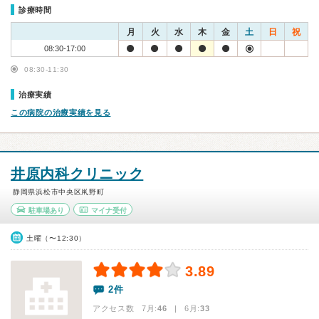
診療時間
月
火
水
木
金
土
日
祝
08:30-17:00
08:30-11:30
治療実績
この病院の治療実績を見る
井原内科クリニック
静岡県浜松市中央区鼡野町
駐車場あり
マイナ受付
土曜（〜12:30）
3.89
2件
アクセス数 7月:
46
| 6月:
33