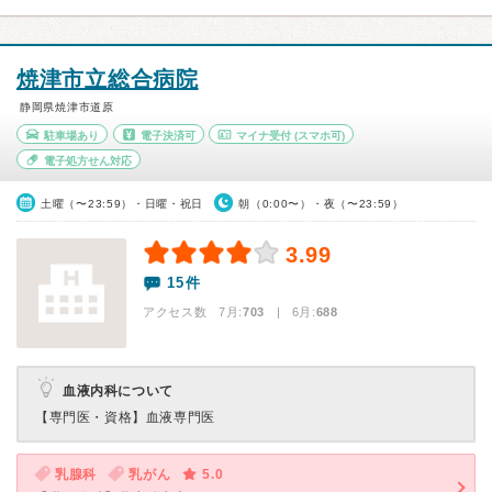
焼津市立総合病院
静岡県焼津市道原
駐車場あり
電子決済可
マイナ受付
(スマホ可)
電子処方せん対応
土曜（〜23:59）・日曜・祝日
朝（0:00〜）・夜（〜23:59）
3.99
15件
アクセス数 7月:
703
| 6月:
688
血液内科について
【専門医・資格】
血液専門医
乳腺科
乳がん
5.0