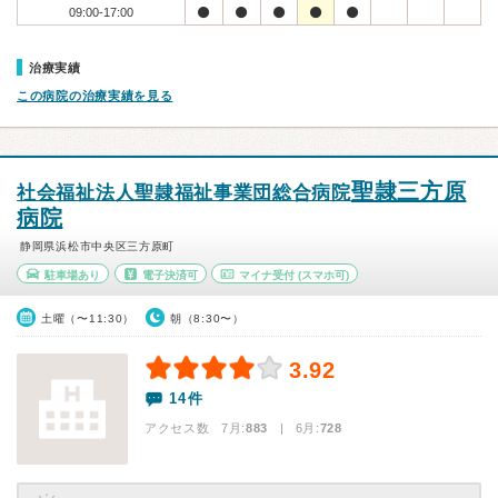
09:00-17:00
治療実績
この病院の治療実績を見る
聖隷三方原
社会福祉法人聖隷福祉事業団総合病院
病院
静岡県浜松市中央区三方原町
駐車場あり
電子決済可
マイナ受付
(スマホ可)
土曜（〜11:30）
朝（8:30〜）
3.92
14件
アクセス数 7月:
883
| 6月:
728