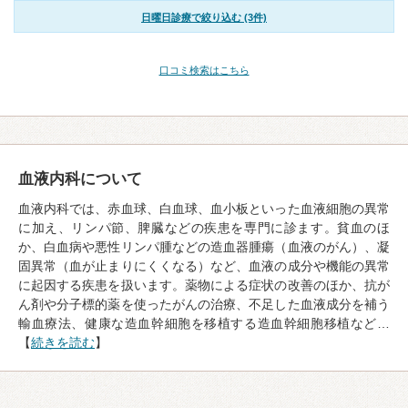
日曜日診療で絞り込む (3件)
口コミ検索はこちら
血液内科について
血液内科では、赤血球、白血球、血小板といった血液細胞の異常
に加え、リンパ節、脾臓などの疾患を専門に診ます。貧血のほ
か、白血病や悪性リンパ腫などの造血器腫瘍（血液のがん）、凝
固異常（血が止まりにくくなる）など、血液の成分や機能の異常
に起因する疾患を扱います。薬物による症状の改善のほか、抗が
ん剤や分子標的薬を使ったがんの治療、不足した血液成分を補う
輸血療法、健康な造血幹細胞を移植する造血幹細胞移植など…
【
続きを読む
】