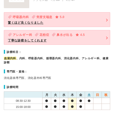
呼吸器内科
気管支喘息
5.0
驚くほど良くなりました
アレルギー科
花粉症
鼻水が出る
4.5
丁寧な診察をしてくれます
診療科目：
血液内科
、内科、呼吸器内科、循環器内科、消化器内科、アレルギー科、健康
診断
専門医・資格：
消化器病専門医、消化器外科専門医
診療時間
月
火
水
木
金
土
日
祝
08:30-12:30
15:00-18:00