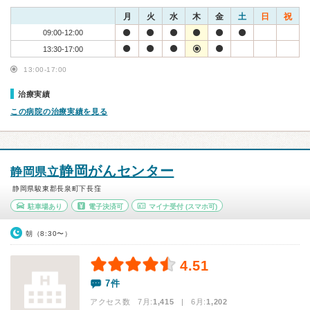
月
火
水
木
金
土
日
祝
09:00-12:00
13:30-17:00
13:00-17:00
治療実績
この病院の治療実績を見る
静岡がんセンター
静岡県立
静岡県駿東郡長泉町下長窪
駐車場あり
電子決済可
マイナ受付
(スマホ可)
朝（8:30〜）
4.51
7件
アクセス数 7月:
1,415
| 6月:
1,202