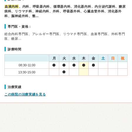
血液内科
、内科、呼吸器内科、循環器内科、消化器内科、内分泌代謝科、糖尿
病科、リウマチ科、神経内科、外科、呼吸器外科、心臓血管外科、消化器外
科、脳神経外科、整…
専門医・資格：
総合内科専門医、アレルギー専門医、リウマチ専門医、血液専門医、外科専門
医、糖尿…
診療時間
月
火
水
木
金
土
日
祝
08:30-11:00
13:30-15:00
治療実績
この病院の治療実績を見る