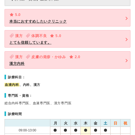
5.0
本当におすすめしたいクリニック
漢方
体調不良
5.0
とても信頼しています。
漢方
皮膚の発疹・かゆみ
2.0
漢方内科
診療科目：
血液内科
、内科、漢方
専門医・資格：
総合内科専門医、血液専門医、漢方専門医
診療時間
月
火
水
木
金
土
日
祝
09:00-13:00