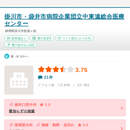
掛川市・袋井市病院企業団立中東遠総合医療
センター
静岡県掛川市菖蒲ヶ池
駐車場あり
電子決済可
マイナ受付
(スマホ可)
電子処方せん対応
朝（8:30〜）
3.75
21件
アクセス数 7月:
875
| 6月:
761
歯科口腔外科
5.0
親知らずの抜歯
循環器内科
胸痛・動悸・息切れ
5.0