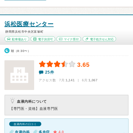
浜松医療センター
静岡県浜松市中央区富塚町
駐車場あり
電子決済可
マイナ受付
電子処方せん対応
朝（8:30〜）
3.65
25件
アクセス数 7月:
1,141
| 6月:
1,067
血液内科について
【専門医・資格】
血液専門医
血液内科の口コミ
血液内科
多血症
4.0