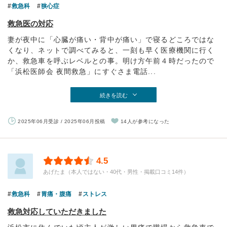
救急科
狭心症
救急医の対応
妻が夜中に「心臓が痛い・背中が痛い」で寝るどころではな
くなり、ネットで調べてみると、一刻も早く医療機関に行く
か、救急車を呼ぶレベルとの事。明け方午前４時だったので
「浜松医師会 夜間救急」にすぐさま電話...
続きを読む
2025年06月受診 / 2025年06月投稿
14人が参考になった
4.5
あげたま（本人ではない・40代・男性・掲載口コミ14件）
救急科
胃痛・腹痛
ストレス
救急対応していただきました