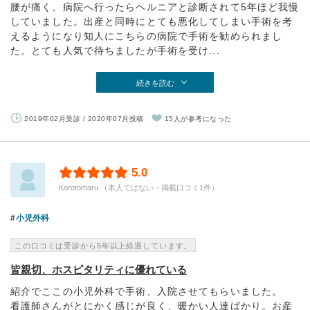
腰が痛く、病院へ行ったらヘルニアと診断されて5年ほど我慢
していました。出産と同時にとても悪化してしまい手術を考
えるようになり知人にこちらの病院で手術を勧められまし
た。とても人気で待ちましたが手術を受け...
続きを読む
2019年02月受診 / 2020年07月投稿
15人が参考になった
5.0
Korotomaru （本人ではない・掲載口コミ1件）
小児外科
この口コミは受診から5年以上経過しています。
皆親切、ホスピタリティに優れている
紹介でここの小児外科で手術、入院させてもらいました。
看護師さんがとにかく感じが良く、暖かい人達ばかり。お産