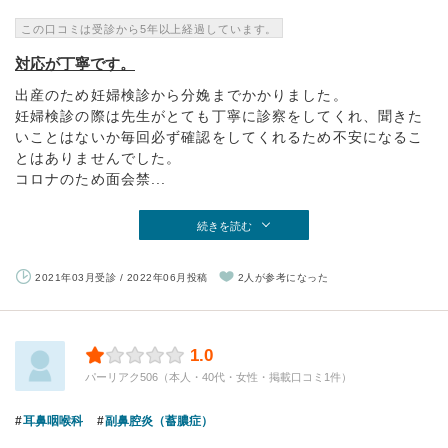
この口コミは受診から5年以上経過しています。
対応が丁寧です。
出産のため妊婦検診から分娩までかかりました。
妊婦検診の際は先生がとても丁寧に診察をしてくれ、聞きた
いことはないか毎回必ず確認をしてくれるため不安になるこ
とはありませんでした。
コロナのため面会禁...
続きを読む
2021年03月受診 / 2022年06月投稿
2人が参考になった
1.0
パーリアク506（本人・40代・女性・掲載口コミ1件）
耳鼻咽喉科
副鼻腔炎（蓄膿症）