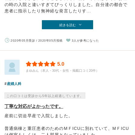
の時の入院と違いすぎてびっくりしました。自分達の都合で
患者に指示したり無神経な発言したりす...
続きを読む
2020年05月受診 / 2020年05月投稿
3人が参考になった
5.0
まゆみん（本人・30代・女性・掲載口コミ20件）
産婦人科
この口コミは受診から5年以上経過しています。
丁寧な対応がよかったです。
産前に切迫早産で入院しました。
普通病棟と重圧患者のためのMＦICUに別れていて、MＦICU
は個室もしくは、二人部屋となっていました。