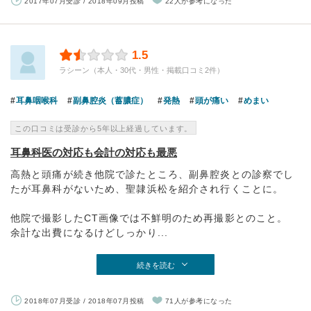
2017年07月受診 / 2018年09月投稿
22人が参考になった
1.5
ラシーン（本人・30代・男性・掲載口コミ2件）
耳鼻咽喉科
副鼻腔炎（蓄膿症）
発熱
頭が痛い
めまい
この口コミは受診から5年以上経過しています。
耳鼻科医の対応も会計の対応も最悪
高熱と頭痛が続き他院で診たところ、副鼻腔炎との診察でし
たが耳鼻科がないため、聖隷浜松を紹介され行くことに。
他院で撮影したCT画像では不鮮明のため再撮影とのこと。
余計な出費になるけどしっかり...
続きを読む
2018年07月受診 / 2018年07月投稿
71人が参考になった