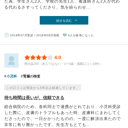
た為、学生さん2人、学校の先生1人、看護師さん2人が代わ
る代わるさすってくださり、気を紛らわせ...
続きを読む
2018年07月受診 / 2019年08月投稿
4人が参考になった
4.0
煙水晶293（本人ではない・1〜3歳・掲載口コミ18件）
小児科
腎臓の検査
この口コミは受診から5年以上経過しています。
待ち時間は長いが、信頼できる
総合病院のため、各科同士で連携がとれており、小児科受診
した際に、皮膚のトラブルもあった時、皮膚科にまわしてく
ださったので、一日かかったものの、一度に解決出来たので
非常に有り難かったです。先生方もとても...