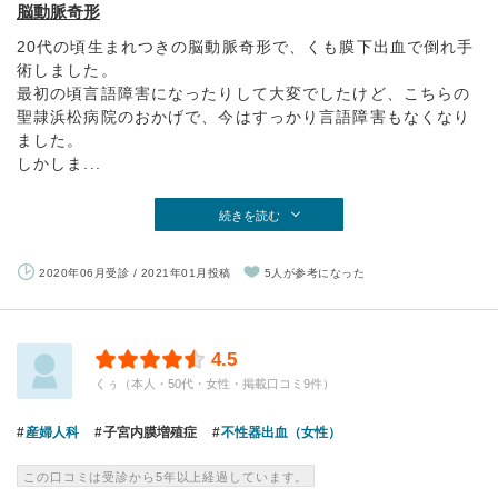
脳動脈奇形
20代の頃生まれつきの脳動脈奇形で、くも膜下出血で倒れ手
術しました。
最初の頃言語障害になったりして大変でしたけど、こちらの
聖隷浜松病院のおかげで、今はすっかり言語障害もなくなり
ました。
しかしま...
続きを読む
2020年06月受診 / 2021年01月投稿
5人が参考になった
4.5
くぅ（本人・50代・女性・掲載口コミ9件）
産婦人科
子宮内膜増殖症
不性器出血（女性）
この口コミは受診から5年以上経過しています。