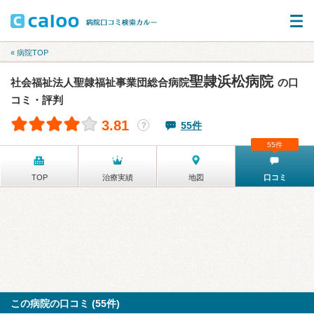
« 病院TOP
聖隷浜松病院
社会福祉法人聖隷福祉事業団総合病院
の口
コミ・評判
3.81
55件
？
55件
TOP
治療実績
地図
口コミ
この病院の口コミ (55件)