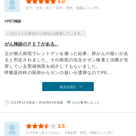
5.0
杉下 左京（本人・50代・男性・掲載口コミ2件）
PET検診
この口コミは受診から5年以上経過しています。
がん検診のＰＥＴがある。
父が個人病院でレントゲンを撮った結果、肺がんの疑いがあ
ると判定されました。その病院の先生がガン検査と治療が充
実している聖隷病院を紹介してもらいました。
呼吸器内科の医師からガンの疑いが濃厚なのでPE...
続きを読む
2015年12月受診 / 2016年04月投稿
2人が参考になった
3.5
ロサ200（本人ではない・1歳未満・男性・掲載口コミ1件）