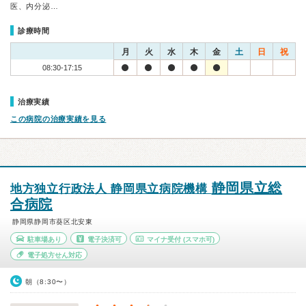
医、内分泌…
診療時間
月
火
水
木
金
土
日
祝
08:30-17:15
治療実績
この病院の治療実績を見る
静岡県立総
地方独立行政法人 静岡県立病院機構
合病院
静岡県静岡市葵区北安東
駐車場あり
電子決済可
マイナ受付
(スマホ可)
電子処方せん対応
朝（8:30〜）