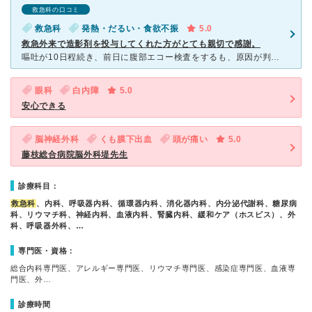
救急科の口コミ
救急科
発熱・だるい・食欲不振
5.0
救急外来で造影剤を投与してくれた方がとても親切で感謝。
嘔吐が10日程続き、前日に腹部エコー検査をするも、原因が判明しないため、造影剤を投与してのエコー検査になりました。 人生初の造影剤で、事前説明文に、副作用で死亡することもあると書いてあり、不安でいっ
眼科
白内障
5.0
安心できる
脳神経外科
くも膜下出血
頭が痛い
5.0
藤枝総合病院脳外科堤先生
診療科目：
救急科
、内科、呼吸器内科、循環器内科、消化器内科、内分泌代謝科、糖尿病
科、リウマチ科、神経内科、血液内科、腎臓内科、緩和ケア（ホスピス）、外
科、呼吸器外科、…
専門医・資格：
総合内科専門医、アレルギー専門医、リウマチ専門医、感染症専門医、血液専
門医、外…
診療時間