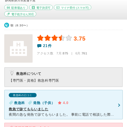
静岡県掛川市菖蒲ヶ池
駐車場あり
電子決済可
マイナ受付
(スマホ可)
電子処方せん対応
朝（8:30〜）
3.75
21件
アクセス数 7月:
875
| 6月:
761
救急科について
【専門医・資格】
救急科専門医
救急科の口コミ
救急科
発熱（子供）
4.0
救急で診てもらいました
夜間の急な発熱で診てもらいました。 事前に電話で相談した際に看護師さんが親身になって対応してくださったのが印象的でした。 夜間だったのでお医者さんも患者は３人ほどしかいないけど診てもらうのに時間が