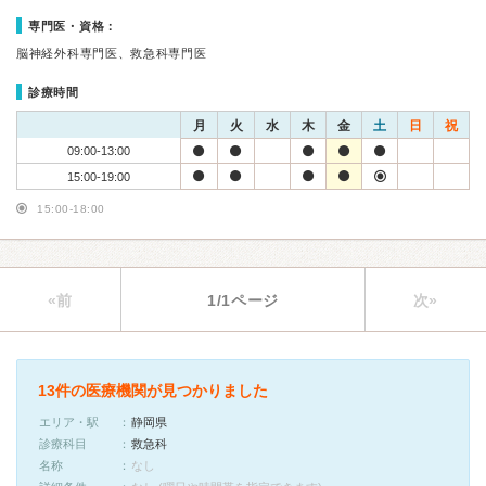
専門医・資格：
脳神経外科専門医、救急科専門医
診療時間
月
火
水
木
金
土
日
祝
09:00-13:00
15:00-19:00
15:00-18:00
«前
1/1ページ
次»
13件の医療機関が見つかりました
エリア・駅
静岡県
診療科目
救急科
名称
なし