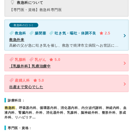
救急科について
【専門医・資格】
救急科専門医
救急科の口コミ
救急科
腸閉塞
吐き気・嘔吐・体調不良
2.5
救急外来
高齢の父が急に吐き気を催し、救急で焼津市立病院へお世話になりました。ありとあらゆる検査の結果「腸管壊死」の診断を受けたのですが、他に即手術したほうがいい、他の既往症があるのならばかかりつけの大きな病院
乳腺科
乳がん
5.0
【乳腺外科】乳癌治療中
産婦人科
5.0
出産まで安心でした
診療科目：
救急科
、呼吸器内科、循環器内科、消化器内科、内分泌代謝科、神経内科、血
液内科、腎臓内科、外科、消化器外科、乳腺科、脳神経外科、整形外科、形成
外科、リハビリテ…
専門医・資格：