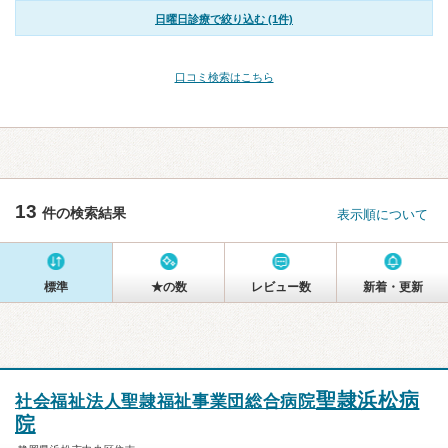
日曜日診療で絞り込む (1件)
口コミ検索はこちら
13
件の検索結果
表示順について
標準
★の数
レビュー数
新着・更新
聖隷浜松病
社会福祉法人聖隷福祉事業団総合病院
院