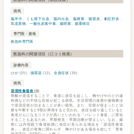
病気
脳卒中
、
くも膜下出血
、
脳内出血
、
脳梗塞
、
腹膜炎
、
劇症肝炎
、
気道異物
、
一酸化炭素中毒
、
腸閉塞
、
腸重積症
専門医・資格
救急科専門医
救急科の関連項目（口コミ検索）
診療内容
けが
(35)、
循環器
(13)、
全身症状
(39)
病気
逆流性食道炎
(9)
胃酸が逆流することで、食道に炎症を起こし、胸やけやのどの違
和感などの不快な症状が起こる病気。生活習慣の改善や薬物療法
で逆流症状が治まることが多い病気。また、症状が収まったと治
療を中断すると9割が再発すると言われ、炎症を繰り返していると
食道がんになるリスクが高いといわれる「バレット食道」に変化
することもあるため、早期発見・早期治療が望ましい。なお、厳
密には内視鏡で食道粘膜に炎症が見られる場合を「逆流性食道
炎」、炎症の有無に関わらず、胸やけがある場合を総じて「胃食