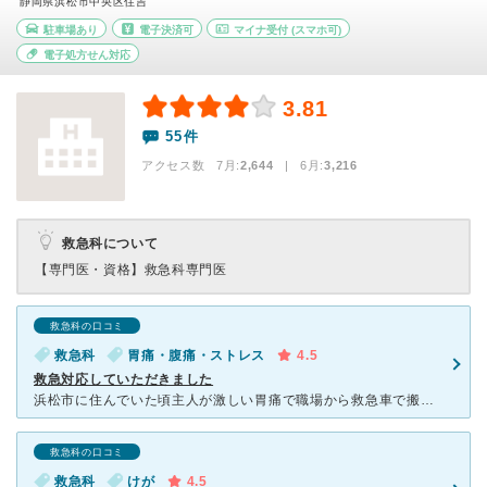
静岡県浜松市中央区住吉
駐車場あり
電子決済可
マイナ受付
(スマホ可)
電子処方せん対応
3.81
55件
アクセス数 7月:
2,644
| 6月:
3,216
救急科について
【専門医・資格】
救急科専門医
救急科の口コミ
救急科
胃痛・腹痛・ストレス
4.5
救急対応していただきました
浜松市に住んでいた頃主人が激しい胃痛で職場から救急車で搬送されました。 受付はスムーズで全くの初診でしたが親切に誘導していただきました。 救急の看護師さんからは適切な説明をしていただきました 主
救急科の口コミ
救急科
けが
4.5