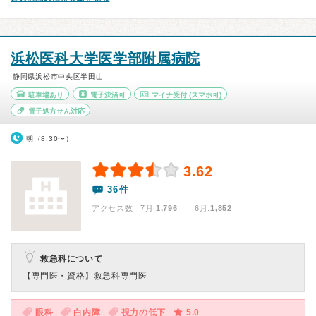
浜松医科大学医学部附属病院
静岡県浜松市中央区半田山
駐車場あり
電子決済可
マイナ受付
(スマホ可)
電子処方せん対応
朝（8:30〜）
3.62
36件
アクセス数 7月:
1,796
| 6月:
1,852
救急科について
【専門医・資格】
救急科専門医
眼科
白内障
視力の低下
5.0