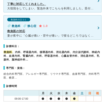
丁寧に対応してくれました。
大怪我をしてしまい、緊急外来でこちらを利用しました。受付の方は少し無愛想かなと正直思いましたが、救急科に行くと、とても親切に対応してくださいました。緊急にもかかわらず、丁寧に説明してくださり、どのくら
救急科の口コミ
救急科
狭心症
1.0
救急医の対応
妻が夜中に「心臓が痛い・背中が痛い」で寝るどころではなくなり、ネットで調べてみると、一刻も早く医療機関に行くか、救急車を呼ぶレベルとの事。明け方午前４時だったので「浜松医師会 夜間救急」にすぐさま電話
診療科目：
救急科
、内科、呼吸器内科、循環器内科、消化器内科、内分泌代謝科、神経内
科、血液内科、腎臓内科、外科、呼吸器外科、心臓血管外科、消化器外科、乳
腺科、脳神経外科…
専門医・資格：
総合内科専門医、アレルギー専門医、リウマチ専門医、血液専門医、外科専門
医、糖尿…
診療時間
月
火
水
木
金
土
日
祝
09:00-17:00