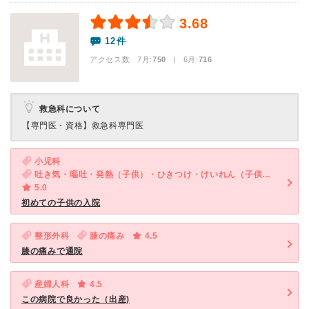
3.68
12件
アクセス数 7月:
750
| 6月:
716
救急科について
【専門医・資格】
救急科専門医
小児科
吐き気・嘔吐・発熱（子供）・ひきつけ・けいれん（子供）・発疹（子供）
5.0
初めての子供の入院
整形外科
膝の痛み
4.5
膝の痛みで通院
産婦人科
4.5
この病院で良かった（出産)