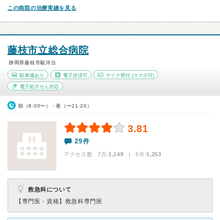
この病院の治療実績を見る
藤枝市立総合病院
静岡県藤枝市駿河台
駐車場あり
電子決済可
マイナ受付
(スマホ可)
電子処方せん対応
朝（8:00〜）・夜（〜21:20）
3.81
29件
アクセス数 7月:
1,149
| 6月:
1,253
救急科について
【専門医・資格】
救急科専門医