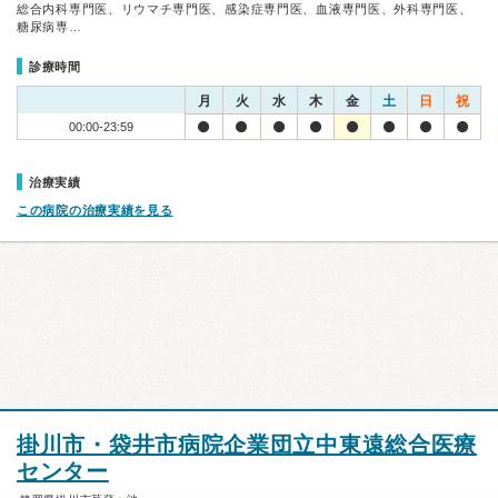
総合内科専門医、リウマチ専門医、感染症専門医、血液専門医、外科専門医、
糖尿病専…
診療時間
月
火
水
木
金
土
日
祝
00:00-23:59
治療実績
この病院の治療実績を見る
掛川市・袋井市病院企業団立中東遠総合医療
センター