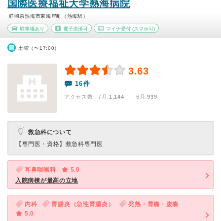
国際医療福祉大学熱海病院
静岡県熱海市東海岸町（熱海駅）
駐車場あり
電子決済可
マイナ受付
(スマホ可)
土曜（〜17:00）
3.63
16件
アクセス数 7月:
1,144
| 6月:
939
救急科について
【専門医・資格】
救急科専門医
耳鼻咽喉科
5.0
入院病棟が最高の立地
内科
胃腸炎（急性胃腸炎）
発熱・胃痛・腹痛
5.0