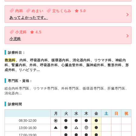
内科
めまい
立ちくらみ
5.0
あってよかったです。
小児科
4.5
小児科
診療科目：
救急科
、内科、呼吸器内科、循環器内科、消化器内科、リウマチ科、神経内
科、腎臓内科、外科、呼吸器外科、心臓血管外科、脳神経外科、整形外科、形
成外科、リハビリテ…
専門医・資格：
総合内科専門医、リウマチ専門医、外科専門医、循環器専門医、肝臓専門医、
消化器内…
診療時間
月
火
水
木
金
土
日
祝
08:30-12:00
13:00-16:30
17:00-19:00