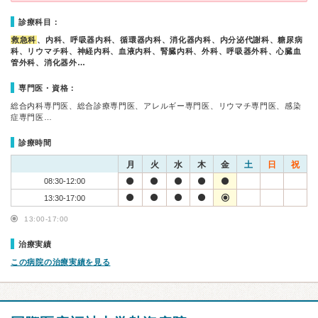
診療科目：
救急科
、内科、呼吸器内科、循環器内科、消化器内科、内分泌代謝科、糖尿病
科、リウマチ科、神経内科、血液内科、腎臓内科、外科、呼吸器外科、心臓血
管外科、消化器外…
専門医・資格：
総合内科専門医、総合診療専門医、アレルギー専門医、リウマチ専門医、感染
症専門医…
診療時間
月
火
水
木
金
土
日
祝
08:30-12:00
13:30-17:00
13:00-17:00
治療実績
この病院の治療実績を見る