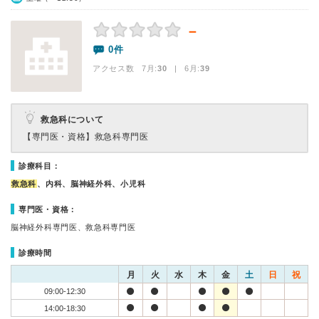
－
0件
アクセス数 7月:
30
| 6月:
39
救急科について
【専門医・資格】
救急科専門医
診療科目：
救急科
、内科、脳神経外科、小児科
専門医・資格：
脳神経外科専門医、救急科専門医
診療時間
月
火
水
木
金
土
日
祝
09:00-12:30
14:00-18:30