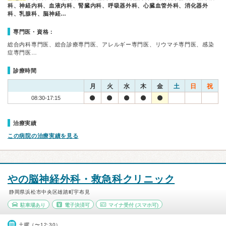
科、神経内科、血液内科、腎臓内科、呼吸器外科、心臓血管外科、消化器外
科、乳腺科、脳神経…
専門医・資格：
総合内科専門医、総合診療専門医、アレルギー専門医、リウマチ専門医、感染
症専門医…
診療時間
月
火
水
木
金
土
日
祝
08:30-17:15
治療実績
この病院の治療実績を見る
やの脳神経外科・救急科クリニック
静岡県浜松市中央区雄踏町宇布見
駐車場あり
電子決済可
マイナ受付
(スマホ可)
土曜（〜12:30）