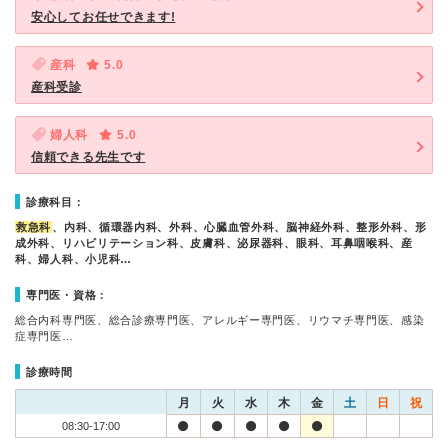
安心してお任せできます!
産科
5.0
産科受診
婦人科
5.0
信頼できる先生です
診療科目：
救急科
、内科、循環器内科、外科、心臓血管外科、脳神経外科、整形外科、形
成外科、リハビリテーション科、皮膚科、泌尿器科、眼科、耳鼻咽喉科、産
科、婦人科、小児科…
専門医・資格：
総合内科専門医、総合診療専門医、アレルギー専門医、リウマチ専門医、感染
症専門医…
診療時間
月
火
水
木
金
土
日
祝
08:30-17:00