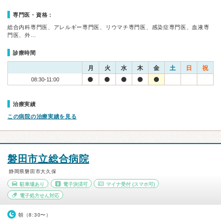
専門医・資格：
総合内科専門医、アレルギー専門医、リウマチ専門医、感染症専門医、血液専
門医、外…
診療時間
月
火
水
木
金
土
日
祝
08:30-11:00
治療実績
この病院の治療実績を見る
磐田市立総合病院
静岡県磐田市大久保
駐車場あり
電子決済可
マイナ受付
(スマホ可)
電子処方せん対応
朝（8:30〜）