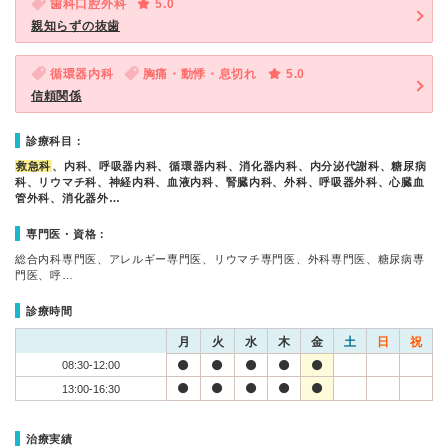
歯科口腔外科
5.0
親知らずの抜歯
循環器内科
胸痛・動悸・息切れ
5.0
信頼関係
診療科目：
救急科
、内科、呼吸器内科、循環器内科、消化器内科、内分泌代謝科、糖尿病
科、リウマチ科、神経内科、血液内科、腎臓内科、外科、呼吸器外科、心臓血
管外科、消化器外…
専門医・資格：
総合内科専門医、アレルギー専門医、リウマチ専門医、外科専門医、糖尿病専
門医、呼…
診療時間
月
火
水
木
金
土
日
祝
08:30-12:00
13:00-16:30
治療実績