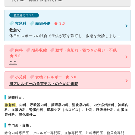
救急科の口コミ
救急科
頭部外傷
3.0
救急で
休日のスポーツの試合で子供が頭を強打し、救急を受診しました。 病院に向かう時から子供は頭が痛い痛いと叫び、病院でも同じ様子だったのですが、病院の方々には見慣れた光景なのかあまり心配もされず淡々とした
内科
期外収縮
動悸・息切れ・寝つきが悪い・不眠
5.0
ここ
小児科
食物アレルギー
5.0
卵アレルギーの負荷テストのために来院
診療科目：
救急科
、内科、呼吸器内科、循環器内科、消化器内科、内分泌代謝科、神経内
科、血液内科、腎臓内科、緩和ケア（ホスピス）、外科、呼吸器外科、心臓血
管外科、消化器外…
専門医・資格：
総合内科専門医、アレルギー専門医、血液専門医、外科専門医、糖尿病専門