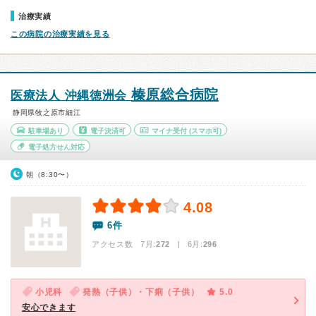
治療実績
この病院の治療実績を見る
榛原総合病院
医療法人 沖縄徳洲会
静岡県牧之原市細江
駐車場あり
電子決済可
マイナ受付
(スマホ可)
電子処方せん対応
朝（8:30〜）
4.08
6件
アクセス数 7月:
272
| 6月:
296
小児科
発熱（子供）・下痢（子供）
5.0
安心できます