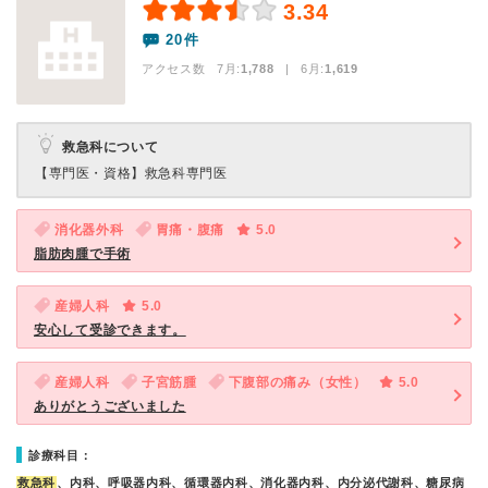
3.34
20件
アクセス数 7月:
1,788
| 6月:
1,619
救急科について
【専門医・資格】
救急科専門医
消化器外科
胃痛・腹痛
5.0
脂肪肉腫で手術
産婦人科
5.0
安心して受診できます。
産婦人科
子宮筋腫
下腹部の痛み（女性）
5.0
ありがとうございました
診療科目：
救急科
、内科、呼吸器内科、循環器内科、消化器内科、内分泌代謝科、糖尿病