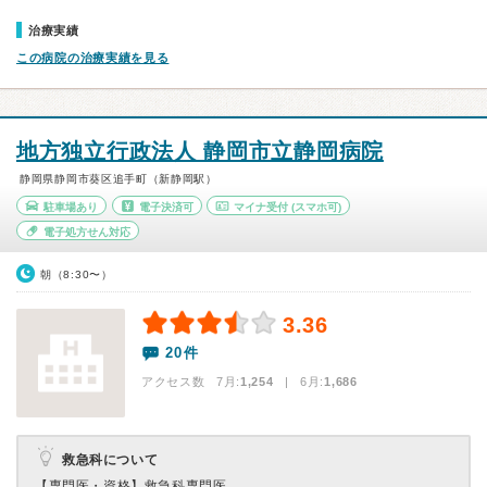
治療実績
この病院の治療実績を見る
地方独立行政法人 静岡市立静岡病院
静岡県静岡市葵区追手町（新静岡駅）
駐車場あり
電子決済可
マイナ受付
(スマホ可)
電子処方せん対応
朝（8:30〜）
3.36
20件
アクセス数 7月:
1,254
| 6月:
1,686
救急科について
【専門医・資格】
救急科専門医