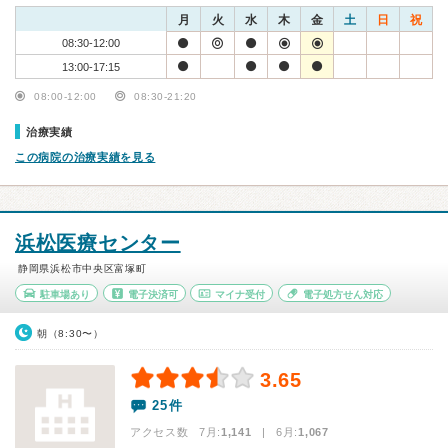
月
火
水
木
金
土
日
祝
08:30-12:00
13:00-17:15
08:00-12:00
08:30-21:20
治療実績
この病院の治療実績を見る
浜松医療センター
静岡県浜松市中央区富塚町
駐車場あり
電子決済可
マイナ受付
電子処方せん対応
朝（8:30〜）
3.65
25件
アクセス数 7月:
1,141
| 6月:
1,067