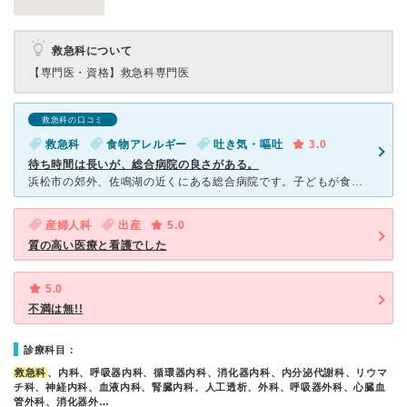
救急科について
【専門医・資格】
救急科専門医
救急科の口コミ
救急科
食物アレルギー
吐き気・嘔吐
3.0
待ち時間は長いが、総合病院の良さがある。
浜松市の郊外、佐鳴湖の近くにある総合病院です。子どもが食物アレルギーによるアナフィラキシーを発症したため、救急外来を利用しました。事前に電話連絡はしましたが、救急外来であったため、2時間程の待ち時間が
産婦人科
出産
5.0
質の高い医療と看護でした
5.0
不満は無!!
診療科目：
救急科
、内科、呼吸器内科、循環器内科、消化器内科、内分泌代謝科、リウマ
チ科、神経内科、血液内科、腎臓内科、人工透析、外科、呼吸器外科、心臓血
管外科、消化器外…