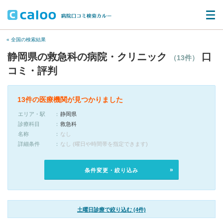
« 全国の検索結果
静岡県の救急科の病院・クリニック
口
（13件）
コミ・評判
13件の医療機関が見つかりました
エリア・駅
静岡県
診療科目
救急科
名称
なし
詳細条件
なし (曜日や時間帯を指定できます)
条件変更・絞り込み
土曜日診療で絞り込む (4件)