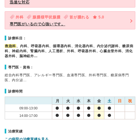
迅速な対応
外科
腺腫様甲状腺腫
首が腫れる
5.0
専門医がいるので心強いです。
診療科目：
救急科
、内科、呼吸器内科、循環器内科、消化器内科、内分泌代謝科、糖尿病
科、神経内科、腎臓内科、人工透析、外科、呼吸器外科、心臓血管外科、消化
器外科、脳神経外…
専門医・資格：
総合内科専門医、アレルギー専門医、血液専門医、外科専門医、糖尿病専門
医、内分泌…
診療時間
月
火
水
木
金
土
日
祝
09:00-13:00
14:00-17:00
治療実績
この病院の治療実績を見る