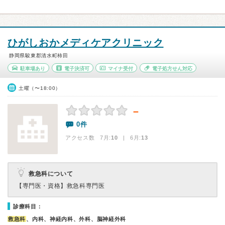
ひがしおかメディケアクリニック
静岡県駿東郡清水町柿田
駐車場あり
電子決済可
マイナ受付
電子処方せん対応
土曜（〜18:00）
－
0件
アクセス数 7月:
10
| 6月:
13
救急科について
【専門医・資格】
救急科専門医
診療科目：
救急科
、内科、神経内科、外科、脳神経外科