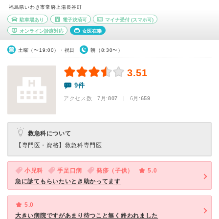
福島県いわき市常磐上湯長谷町
駐車場あり
電子決済可
マイナ受付
(スマホ可)
オンライン診療対応
女医在籍
土曜（〜19:00）・祝日
朝（8:30〜）
3.51
9件
アクセス数 7月:
807
| 6月:
659
救急科について
【専門医・資格】
救急科専門医
小児科
手足口病
発疹（子供）
5.0
急に診てもらいたいとき助かってます
5.0
大きい病院ですがあまり待つこと無く終われました