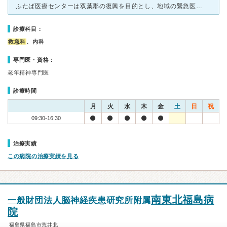
ふたば医療センターは双葉郡の復興を目的とし、地域の緊急医療の最前線の医療機関です。 しかしながら、電話をすればガードマンか事務が応答し、症状まで伝えてます。その後、看護師に電話が変わるのですが、待た
診療科目：
救急科
、内科
専門医・資格：
老年精神専門医
診療時間
月
火
水
木
金
土
日
祝
09:30-16:30
治療実績
この病院の治療実績を見る
南東北福島病
一般財団法人脳神経疾患研究所附属
院
福島県福島市荒井北