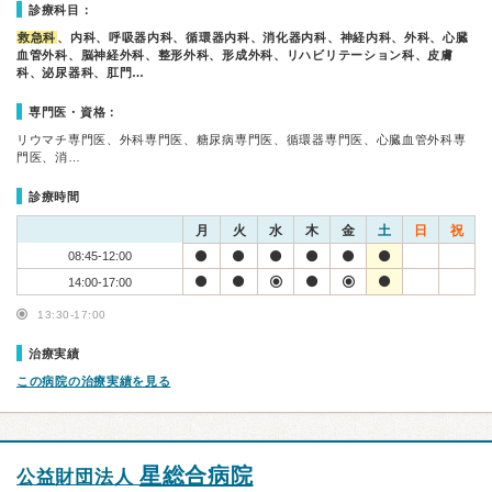
診療科目：
救急科
、内科、呼吸器内科、循環器内科、消化器内科、神経内科、外科、心臓
血管外科、脳神経外科、整形外科、形成外科、リハビリテーション科、皮膚
科、泌尿器科、肛門…
専門医・資格：
リウマチ専門医、外科専門医、糖尿病専門医、循環器専門医、心臓血管外科専
門医、消…
診療時間
月
火
水
木
金
土
日
祝
08:45-12:00
14:00-17:00
13:30-17:00
治療実績
この病院の治療実績を見る
星総合病院
公益財団法人