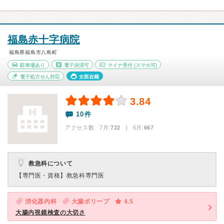
福島赤十字病院
福島県福島市八島町
駐車場あり
電子決済可
マイナ受付
(スマホ可)
電子処方せん対応
女医在籍
3.84
10件
アクセス数 7月:
722
| 6月:
667
救急科について
【専門医・資格】
救急科専門医
消化器内科
大腸ポリープ
4.5
大腸内視鏡検査の大切さ