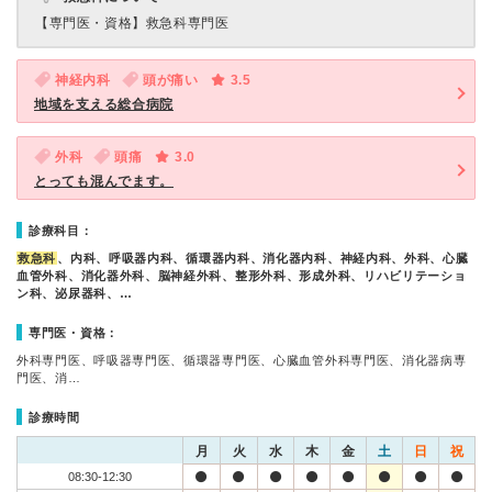
【専門医・資格】
救急科専門医
神経内科
頭が痛い
3.5
地域を支える総合病院
外科
頭痛
3.0
とっても混んでます。
診療科目：
救急科
、内科、呼吸器内科、循環器内科、消化器内科、神経内科、外科、心臓
血管外科、消化器外科、脳神経外科、整形外科、形成外科、リハビリテーショ
ン科、泌尿器科、…
専門医・資格：
外科専門医、呼吸器専門医、循環器専門医、心臓血管外科専門医、消化器病専
門医、消…
診療時間
月
火
水
木
金
土
日
祝
08:30-12:30