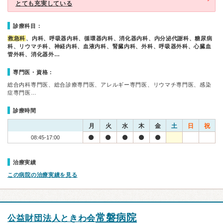
とても充実している
診療科目：
救急科
、内科、呼吸器内科、循環器内科、消化器内科、内分泌代謝科、糖尿病
科、リウマチ科、神経内科、血液内科、腎臓内科、外科、呼吸器外科、心臓血
管外科、消化器外…
専門医・資格：
総合内科専門医、総合診療専門医、アレルギー専門医、リウマチ専門医、感染
症専門医…
診療時間
月
火
水
木
金
土
日
祝
08:45-17:00
治療実績
この病院の治療実績を見る
常磐病院
公益財団法人ときわ会