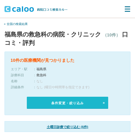
« 全国の検索結果
福島県の救急科の病院・クリニック
口
（10件）
コミ・評判
10件の医療機関が見つかりました
エリア・駅
福島県
診療科目
救急科
名称
なし
詳細条件
なし (曜日や時間帯を指定できます)
条件変更・絞り込み
土曜日診療で絞り込む (6件)