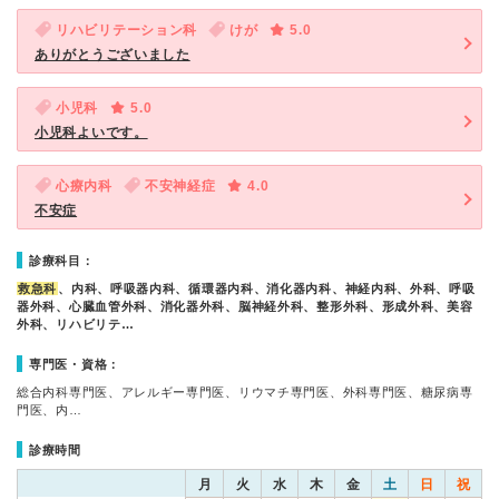
リハビリテーション科
けが
5.0
ありがとうございました
小児科
5.0
小児科よいです。
心療内科
不安神経症
4.0
不安症
診療科目：
救急科
、内科、呼吸器内科、循環器内科、消化器内科、神経内科、外科、呼吸
器外科、心臓血管外科、消化器外科、脳神経外科、整形外科、形成外科、美容
外科、リハビリテ…
専門医・資格：
総合内科専門医、アレルギー専門医、リウマチ専門医、外科専門医、糖尿病専
門医、内…
診療時間
月
火
水
木
金
土
日
祝