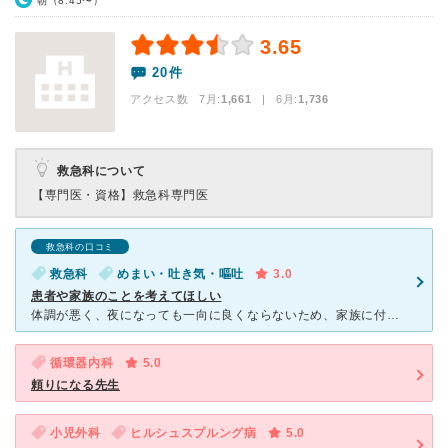
朝（8:45〜）
3.65
20件
アクセス数 7月:
1,661
| 6月:
1,736
救急科について
【専門医・資格】
救急科専門医
救急科の口コミ
救急科
めまい・吐き気・嘔吐
3.0
患者や家族のことを考えてほしい
体調が悪く、夜になっても一向に良くならないため、家族に付き添われて救急科を受診しました。 はじめに救急科の受付に声をかけたのですが、その担当者はあまり寝ていないような青白い顔で、言葉にも覇気がありま
循環器内科
5.0
頼りになる先生
小児外科
ヒルシュスプルング病
5.0