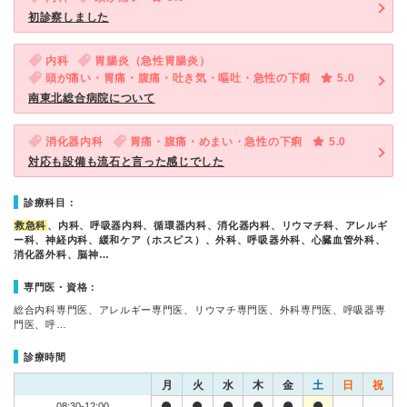
初診察しました
内科
胃腸炎（急性胃腸炎）
頭が痛い・胃痛・腹痛・吐き気・嘔吐・急性の下痢
5.0
南東北総合病院について
消化器内科
胃痛・腹痛・めまい・急性の下痢
5.0
対応も設備も流石と言った感じでした
診療科目：
救急科
、内科、呼吸器内科、循環器内科、消化器内科、リウマチ科、アレルギ
ー科、神経内科、緩和ケア（ホスピス）、外科、呼吸器外科、心臓血管外科、
消化器外科、脳神…
専門医・資格：
総合内科専門医、アレルギー専門医、リウマチ専門医、外科専門医、呼吸器専
門医、呼…
診療時間
月
火
水
木
金
土
日
祝
08:30-12:00