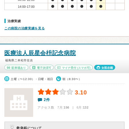
14:00-17:00
治療実績
この病院の治療実績を見る
医療法人辰星会枡記念病院
福島県二本松市住吉
駐車場あり
電子決済可
マイナ受付
(スマホ可)
女医在籍
土曜（〜12:30）・日曜・祝日
朝（8:30〜）
3.10
2件
アクセス数 7月:
156
| 6月:
132
救急科について