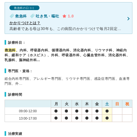
救急科の口コミ
救急科
吐き気・嘔吐
1.0
かかりつけとは？
高齢者である母は30年も、この病院のかかりつけで毎月2回定期受診しています。先生も看護師さんもいつも忙しそうですが、一生懸命やってくれます。 ただ今回投稿したのは、認知症である母が夕方急に具合が悪く
診療科目：
救急科
、内科、呼吸器内科、循環器内科、消化器内科、リウマチ科、神経内
科、緩和ケア（ホスピス）、外科、呼吸器外科、心臓血管外科、消化器外科、
乳腺科、脳神経外科…
専門医・資格：
総合内科専門医、アレルギー専門医、リウマチ専門医、感染症専門医、血液専
門医、外…
診療時間
月
火
水
木
金
土
日
祝
09:00-12:00
13:00-17:00
治療実績