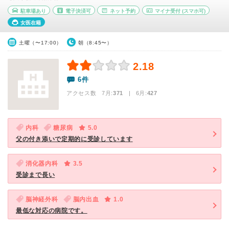
駐車場あり
電子決済可
ネット予約
マイナ受付
(スマホ可)
女医在籍
土曜（〜17:00）
朝（8:45〜）
2.18
6件
アクセス数 7月:
371
| 6月:
427
内科
糖尿病
5.0
父の付き添いで定期的に受診しています
消化器内科
3.5
受診まで長い
脳神経外科
脳内出血
1.0
最低な対応の病院です。