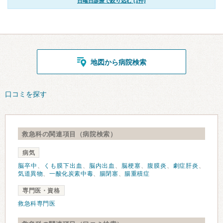
日曜日診療で絞り込む (1件)
地図から病院検索
口コミを探す
救急科の関連項目（病院検索）
病気
脳卒中
、
くも膜下出血
、
脳内出血
、
脳梗塞
、
腹膜炎
、
劇症肝炎
、
気道異物
、
一酸化炭素中毒
、
腸閉塞
、
腸重積症
専門医・資格
救急科専門医