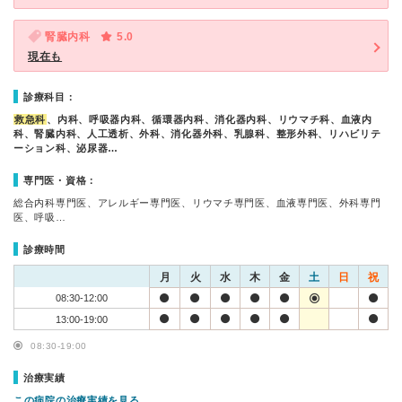
腎臓内科
5.0
現在も
診療科目：
救急科
、内科、呼吸器内科、循環器内科、消化器内科、リウマチ科、血液内
科、腎臓内科、人工透析、外科、消化器外科、乳腺科、整形外科、リハビリテ
ーション科、泌尿器…
専門医・資格：
総合内科専門医、アレルギー専門医、リウマチ専門医、血液専門医、外科専門
医、呼吸…
診療時間
月
火
水
木
金
土
日
祝
08:30-12:00
13:00-19:00
08:30-19:00
治療実績
この病院の治療実績を見る