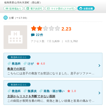
福島県郡山市向河原町（郡山駅）
駐車場あり
電子決済可
マイナ受付
(スマホ可)
女医在籍
土曜（〜17:00）
2.23
22件
アクセス数 7月:
1,820
| 6月:
1,702
救急科の口コミ
救急科
けが
4.0
救急での対応
こちらには息子の救急でお世話になりました。息子がソファーからジャンプし、眉毛をテーブルにぶつけて大出血しました。ちょうどこちらが救急担当病院になっていたのですが、新しくできた病院でとても清潔でした。入
救急科の口コミ
救急科
髄膜炎
発熱・頭が痛い
1.0
主訴からリスクを判断できない医師
この病院が夜間当番の時に、発熱と激しい頭痛と首肩の痛みで診察を依頼したが、とても混んでいて2～3時間待ちなるので、解熱剤を飲んで様子を見るようにと診察を断られた。 この症状で髄膜炎を疑わないのであろ