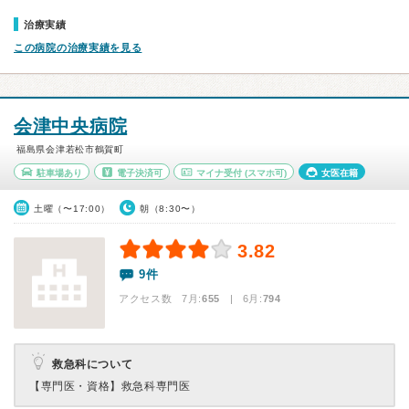
治療実績
この病院の治療実績を見る
会津中央病院
福島県会津若松市鶴賀町
駐車場あり
電子決済可
マイナ受付
(スマホ可)
女医在籍
土曜（〜17:00）
朝（8:30〜）
3.82
9件
アクセス数 7月:
655
| 6月:
794
救急科について
【専門医・資格】
救急科専門医