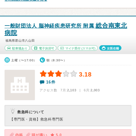
総合南東北
一般財団法人 脳神経疾患研究所 附属
病院
福島県郡山市八山田
駐車場あり
電子決済可
マイナ受付
(スマホ可)
女医在籍
土曜（〜17:00）
朝（8:30〜）
3.18
16件
アクセス数 7月:
2,103
| 6月:
2,003
救急科について
【専門医・資格】
救急科専門医
内科
頭が痛い
5.0