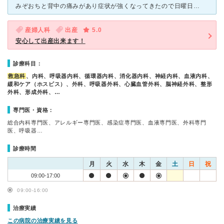
みぞおちと背中の痛みがあり症状が強くなってきたので日曜日だったので休日当番病院を受診すると、紹介状を書くので医療センターを受診するよう言われすぐ行きました。 痛みがある中特に何もされず、血液検査と点
産婦人科
出産
5.0
安心して出産出来ます！
診療科目：
救急科
、内科、呼吸器内科、循環器内科、消化器内科、神経内科、血液内科、
緩和ケア（ホスピス）、外科、呼吸器外科、心臓血管外科、脳神経外科、整形
外科、形成外科、…
専門医・資格：
総合内科専門医、アレルギー専門医、感染症専門医、血液専門医、外科専門
医、呼吸器…
診療時間
月
火
水
木
金
土
日
祝
09:00-17:00
09:00-16:00
治療実績
この病院の治療実績を見る