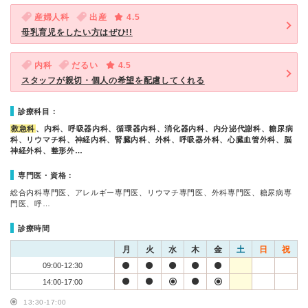
産婦人科
出産
4.5
母乳育児をしたい方はぜひ!!
内科
だるい
4.5
スタッフが親切・個人の希望を配慮してくれる
診療科目：
救急科
、内科、呼吸器内科、循環器内科、消化器内科、内分泌代謝科、糖尿病
科、リウマチ科、神経内科、腎臓内科、外科、呼吸器外科、心臓血管外科、脳
神経外科、整形外…
専門医・資格：
総合内科専門医、アレルギー専門医、リウマチ専門医、外科専門医、糖尿病専
門医、呼…
診療時間
月
火
水
木
金
土
日
祝
09:00-12:30
14:00-17:00
13:30-17:00