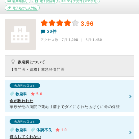
駐車場あり
電子決済可
マイナ受付
(スマホ可)
電子処方せん対応
3.96
20件
アクセス数 7月:
1,298
| 6月:
1,430
救急科について
【専門医・資格】
救急科専門医
救急科の口コミ
救急科
5.0
命が救われた
家族が他の病院で死ぬ寸前までダメにされたあげくに命の保証はないからねと追い出され、救命センターに転院(本当はもっと早く共立に来たかった)。 人工透析から、輸血やら集中治療をうけました。 病名も多臓
救急科の口コミ
救急科
体調不良
1.0
何もしてくれない