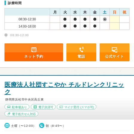
診療時間
月
火
水
木
金
土
日
祝
08:30-12:30
14:00-18:00
08:30-12:00
ネット予約
電話
公式サイト
医療法人社団すこやか チルドレンクリニッ
ク
静岡県浜松市中央区高丘東
駐車場あり
電子決済可
マイナ受付
(スマホ可)
電子処方せん対応
土曜（〜12:00）
朝（8:45〜）