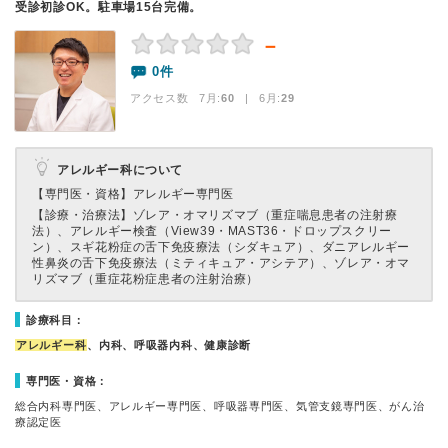
受診初診OK。駐車場15台完備。
－
0件
アクセス数 7月:
60
| 6月:
29
アレルギー科について
【専門医・資格】
アレルギー専門医
【診療・治療法】
ゾレア・オマリズマブ（重症喘息患者の注射療
法）、アレルギー検査（View39・MAST36・ドロップスクリー
ン）、スギ花粉症の舌下免疫療法（シダキュア）、ダニアレルギー
性鼻炎の舌下免疫療法（ミティキュア・アシテア）、ゾレア・オマ
リズマブ（重症花粉症患者の注射治療）
診療科目：
アレルギー科
、内科、呼吸器内科、健康診断
専門医・資格：
総合内科専門医、アレルギー専門医、呼吸器専門医、気管支鏡専門医、がん治
療認定医