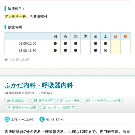
診療科目：
アレルギー科
、耳鼻咽喉科
診療時間
月
火
水
木
金
土
日
祝
09:00-12:30
15:00-18:30
14:30-16:30
ふかだ内科・呼吸器内科
静岡県静岡市葵区古庄（古庄駅）
駐車場あり
電子決済可
ネット予約
マイナ受付
(スマホ可)
電子処方せん対応
オンライン診療対応
土曜（〜12:00）
朝（8:30〜）
古庄駅徒歩7分の内科・呼吸器内科。土曜も12時まで。専門医在籍。当日