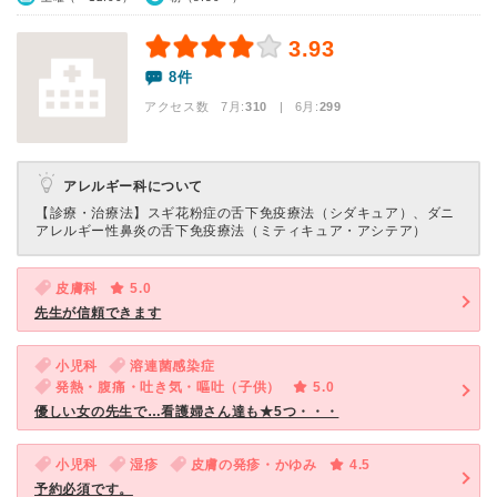
3.93
8件
アクセス数 7月:
310
| 6月:
299
アレルギー科について
【診療・治療法】
スギ花粉症の舌下免疫療法（シダキュア）、ダニ
アレルギー性鼻炎の舌下免疫療法（ミティキュア・アシテア）
皮膚科
5.0
先生が信頼できます
小児科
溶連菌感染症
発熱・腹痛・吐き気・嘔吐（子供）
5.0
優しい女の先生で…看護婦さん達も★5つ・・・
小児科
湿疹
皮膚の発疹・かゆみ
4.5
予約必須です。