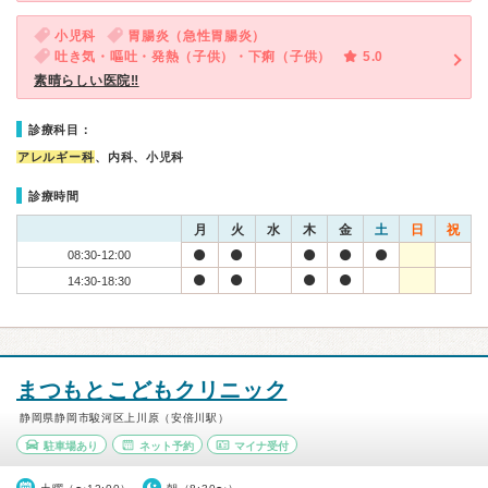
小児科
胃腸炎（急性胃腸炎）
吐き気・嘔吐・発熱（子供）・下痢（子供）
5.0
素晴らしい医院‼︎
診療科目：
アレルギー科
、内科、小児科
診療時間
月
火
水
木
金
土
日
祝
08:30-12:00
14:30-18:30
まつもとこどもクリニック
静岡県静岡市駿河区上川原（安倍川駅）
駐車場あり
ネット予約
マイナ受付