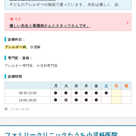
子どものアレルギーの相談で通っています。 先生は優しく、診療もとても丁寧です。施設も新しめなので綺麗で安心です。 とても人気で混んではいますが、オンラインで予約もでき、待ち時間も駐車場で待機できる
5.0
優しい先生と看護師さんとスタッフさんです。
診療科目：
アレルギー科
、小児科
専門医・資格：
アレルギー専門医、小児科専門医
診療時間
月
火
水
木
金
土
日
祝
08:30-12:00
14:00-18:00
17:00-18:30
ファミリークリニックたうち小児科医院