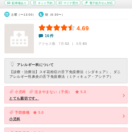
駐車場あり
ネット予約
マイナ受付
電子処方せん対応
土曜（〜13:00）
朝（8:30〜）
4.69
16件
アクセス数 7月:
52
| 6月:
83
アレルギー科について
【診療・治療法】
スギ花粉症の舌下免疫療法（シダキュア）、ダニ
アレルギー性鼻炎の舌下免疫療法（ミティキュア・アシテア）
小児科
泣きやまない（子供）
5.0
とても親切です。
予防接種
5.0
小児科