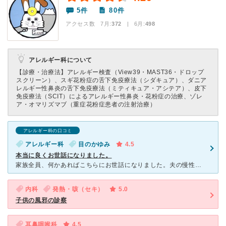
5件
80件
アクセス数 7月:
372
| 6月:
498
アレルギー科について
【診療・治療法】
アレルギー検査（View39・MAST36・ドロップ
スクリーン）、スギ花粉症の舌下免疫療法（シダキュア）、ダニア
レルギー性鼻炎の舌下免疫療法（ミティキュア・アシテア）、皮下
免疫療法（SCIT）によるアレルギー性鼻炎・花粉症の治療、ゾレ
ア・オマリズマブ（重症花粉症患者の注射治療）
アレルギー科の口コミ
アレルギー科
目のかゆみ
4.5
本当に良くお世話になりました。
家族全員、何かあればこちらにお世話になりました。夫の慢性鼻炎、私の花粉症、娘の風邪、全てこちらですね。予防接種もして貰えましたが、タイミングやその年の状況によりますね。先生はさっさっと診察をしてくれま
内科
発熱・咳（セキ）
5.0
子供の風邪の診察
耳鼻咽喉科
4.5