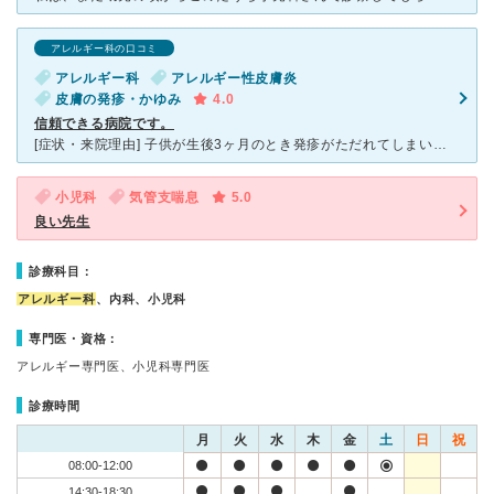
アレルギー科の口コミ
アレルギー科
アレルギー性皮膚炎
皮膚の発疹・かゆみ
4.0
信頼できる病院です。
[症状・来院理由] 子供が生後3ヶ月のとき発疹がただれてしまい診察していただき、食物アレルギーが発覚したので通院していました。 [医師の診断・治療法] 抗ヒスタミン剤の服用、保湿剤、プロペト、そ
小児科
気管支喘息
5.0
良い先生
診療科目：
アレルギー科
、内科、小児科
専門医・資格：
アレルギー専門医、小児科専門医
診療時間
月
火
水
木
金
土
日
祝
08:00-12:00
14:30-18:30