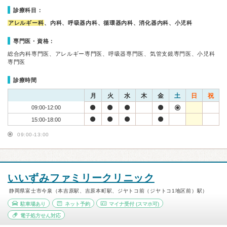
診療科目：
アレルギー科
、内科、呼吸器内科、循環器内科、消化器内科、小児科
専門医・資格：
総合内科専門医、アレルギー専門医、呼吸器専門医、気管支鏡専門医、小児科
専門医
診療時間
月
火
水
木
金
土
日
祝
09:00-12:00
15:00-18:00
09:00-13:00
いいずみファミリークリニック
静岡県富士市今泉（本吉原駅、吉原本町駅、ジヤトコ前（ジヤトコ1地区前）駅）
駐車場あり
ネット予約
マイナ受付
(スマホ可)
電子処方せん対応