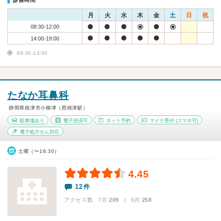
診療時間
月
火
水
木
金
土
日
祝
08:30-12:00
14:00-19:00
08:30-13:00
たなか耳鼻科
静岡県焼津市小柳津（西焼津駅）
駐車場あり
電子決済可
ネット予約
マイナ受付
(スマホ可)
電子処方せん対応
土曜（〜16:30）
4.45
12件
アクセス数 7月:
209
| 6月:
258