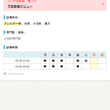
予防接種
5.0
予防接種デビュー
診療科目：
アレルギー科
、内科、小児科、漢方
専門医・資格：
小児科専門医
診療時間
月
火
水
木
金
土
日
祝
08:30-12:00
15:00-18:00
08:30-13:00