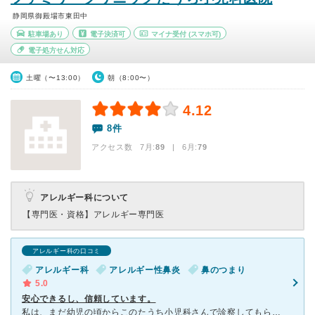
静岡県御殿場市東田中
駐車場あり
電子決済可
マイナ受付
(スマホ可)
電子処方せん対応
土曜（〜13:00）
朝（8:00〜）
4.12
8件
アクセス数 7月:
89
| 6月:
79
アレルギー科について
【専門医・資格】
アレルギー専門医
アレルギー科の口コミ
アレルギー科
アレルギー性鼻炎
鼻のつまり
5.0
安心できるし、信頼しています。
私は、まだ幼児の頃からこのたうち小児科さんで診察してもらっています。言わば、掛かり付けの病院ですね(^^) 昔は体が弱くすぐに病気になったりして本当にたうちさんにはお世話になっていました。高校生とな