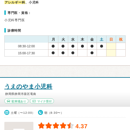
アレルギー科
、小児科
専門医・資格：
小児科専門医
診療時間
月
火
水
木
金
土
日
祝
08:30-12:00
15:00-17:30
うえのやま小児科
静岡県静岡市葵区竜南
駐車場あり
マイナ受付
土曜（〜12:00）
朝（8:30〜）
4.37