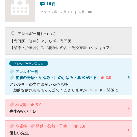
10件
アクセス数 7月:
79
| 6月:
180
アレルギー科について
【専門医・資格】
アレルギー専門医
【診療・治療法】
スギ花粉症の舌下免疫療法（シダキュア）
アレルギー科の口コミ
アレルギー科
皮膚の発疹・かゆみ・目のかゆみ・鼻水が出る
3.0
アレルギーの専門医がいる小児科
一般的な病気ももちろん診てくださりますがアレルギー関係に詳しい先生みたいです。穏やかな雰囲気の先生で優しいです。腕も良さそうで評判はいいです。 ただ、受付の方の態度があまり良くないので心配で疲れてる
小児科
5.0
先生がやさしい
小児科
発熱・発熱（子供）
5.0
優しい先生