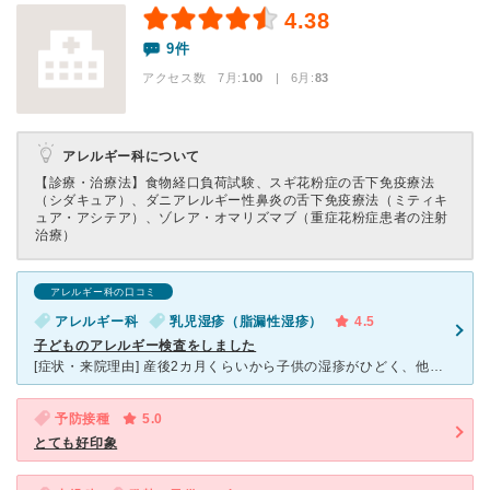
4.38
9件
アクセス数 7月:
100
| 6月:
83
アレルギー科について
【診療・治療法】
食物経口負荷試験、スギ花粉症の舌下免疫療法
（シダキュア）、ダニアレルギー性鼻炎の舌下免疫療法（ミティキ
ュア・アシテア）、ゾレア・オマリズマブ（重症花粉症患者の注射
治療）
アレルギー科の口コミ
アレルギー科
乳児湿疹（脂漏性湿疹）
4.5
子どものアレルギー検査をしました
[症状・来院理由] 産後2カ月くらいから子供の湿疹がひどく、他の小児科や皮膚科に通院するもなかなか治らず、アレルギーが心配になったためアレルギー検査をお願いしました。 [医師の診断・治療法] 子
予防接種
5.0
とても好印象