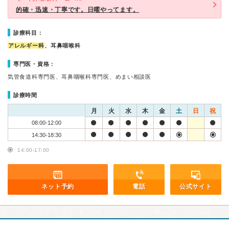
的確・迅速・丁寧です。日曜やってます。
診療科目：
アレルギー科
、耳鼻咽喉科
専門医・資格：
気管食道科専門医、耳鼻咽喉科専門医、めまい相談医
診療時間
月
火
水
木
金
土
日
祝
08:00-12:00
14:30-18:30
14:00-17:00
ネット予約
電話
公式サイト