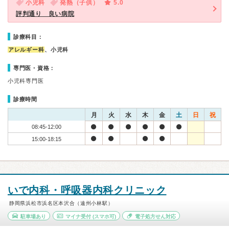
小児科
発熱（子供）
5.0
評判通り 良い病院
診療科目：
アレルギー科
、小児科
専門医・資格：
小児科専門医
診療時間
月
火
水
木
金
土
日
祝
08:45-12:00
15:00-18:15
いで内科・呼吸器内科クリニック
静岡県浜松市浜名区本沢合（遠州小林駅）
駐車場あり
マイナ受付
(スマホ可)
電子処方せん対応