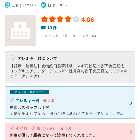
土曜（〜12:00）
朝（8:30〜）
4.06
11件
アクセス数 7月:
119
| 6月:
144
アレルギー科について
【診療・治療法】
食物経口負荷試験、スギ花粉症の舌下免疫療法
（シダキュア）、ダニアレルギー性鼻炎の舌下免疫療法（ミティキ
ュア・アシテア）
アレルギー科の口コミ
アレルギー科
5.0
先生もスタッフも丁寧
子供が生まれてから、困った時は通わせてもらっています。先生も看護師も事務の方も優しく丁寧でとっても素敵な病院だと思います。予防接種もいつ打ったのか分からない位に上手にやってくれます。ネット予約で待ち時
小児科
咳（セキ）
5.0
先生が優しく親身になって診察してくれました。