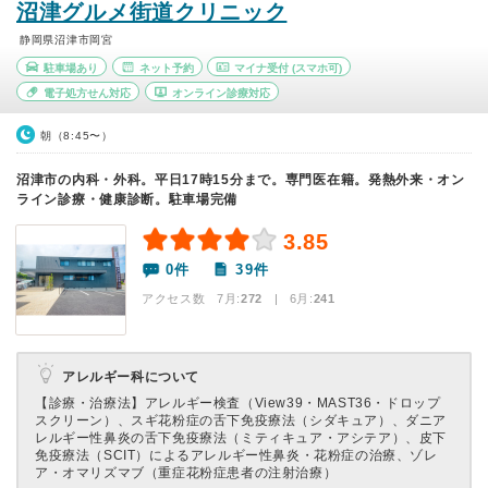
沼津グルメ街道クリニック
静岡県沼津市岡宮
駐車場あり
ネット予約
マイナ受付
(スマホ可)
電子処方せん対応
オンライン診療対応
朝（8:45〜）
沼津市の内科・外科。平日17時15分まで。専門医在籍。発熱外来・オン
ライン診療・健康診断。駐車場完備
3.85
0件
39件
アクセス数 7月:
272
| 6月:
241
アレルギー科について
【診療・治療法】
アレルギー検査（View39・MAST36・ドロップ
スクリーン）、スギ花粉症の舌下免疫療法（シダキュア）、ダニア
レルギー性鼻炎の舌下免疫療法（ミティキュア・アシテア）、皮下
免疫療法（SCIT）によるアレルギー性鼻炎・花粉症の治療、ゾレ
ア・オマリズマブ（重症花粉症患者の注射治療）