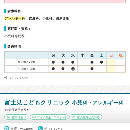
診療科目：
アレルギー科
、皮膚科、小児科、健康診断
専門医・資格：
小児科専門医
診療時間
月
火
水
木
金
土
日
祝
08:30-12:00
15:00-18:00
14:00-17:00
富士見こどもクリニック
小児科・アレルギー科
静岡県磐田市見付
駐車場あり
マイナ受付
(スマホ可)
電子処方せん対応
土曜（〜12:00）
朝（8:30〜）