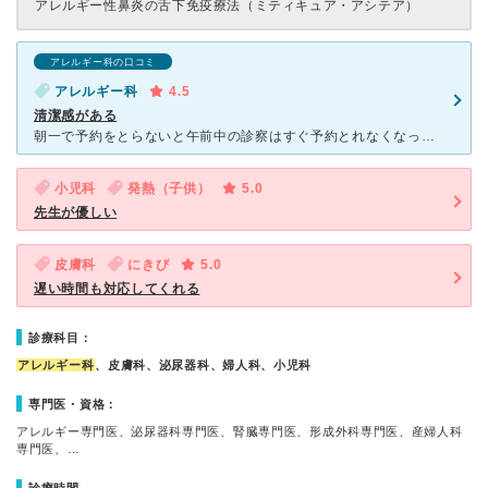
アレルギー性鼻炎の舌下免疫療法（ミティキュア・アシテア）
アレルギー科の口コミ
アレルギー科
4.5
清潔感がある
朝一で予約をとらないと午前中の診察はすぐ予約とれなくなってしまう。子供が注射で泣きそうなときも優しく声をかけてもらえる。小児科と皮膚科の待合室が分かれているので感染の心配が低い。忙しそうではあるが風邪
小児科
発熱（子供）
5.0
先生が優しい
皮膚科
にきび
5.0
遅い時間も対応してくれる
診療科目：
アレルギー科
、皮膚科、泌尿器科、婦人科、小児科
専門医・資格：
アレルギー専門医、泌尿器科専門医、腎臓専門医、形成外科専門医、産婦人科
専門医、…