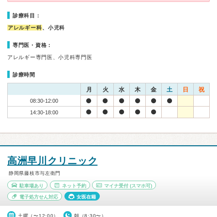
診療科目：
アレルギー科
、小児科
専門医・資格：
アレルギー専門医、小児科専門医
診療時間
月
火
水
木
金
土
日
祝
08:30-12:00
14:30-18:00
高洲早川クリニック
静岡県藤枝市与左衛門
駐車場あり
ネット予約
マイナ受付
(スマホ可)
電子処方せん対応
女医在籍
土曜（〜12:00）
朝（8:30〜）