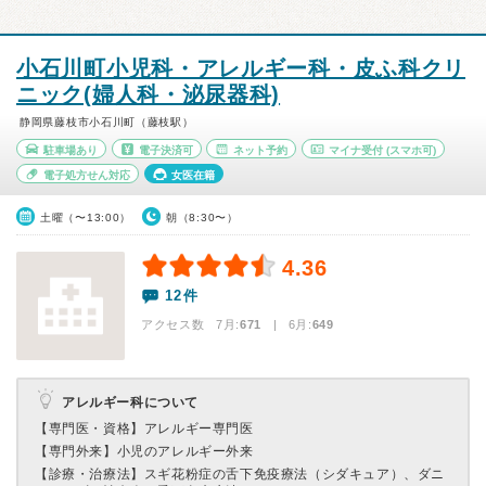
小石川町小児科・アレルギー科・皮ふ科クリ
ニック(婦人科・泌尿器科)
静岡県藤枝市小石川町（藤枝駅）
駐車場あり
電子決済可
ネット予約
マイナ受付
(スマホ可)
電子処方せん対応
女医在籍
土曜（〜13:00）
朝（8:30〜）
4.36
12件
アクセス数 7月:
671
| 6月:
649
アレルギー科について
【専門医・資格】
アレルギー専門医
【専門外来】
小児のアレルギー外来
【診療・治療法】
スギ花粉症の舌下免疫療法（シダキュア）、ダニ