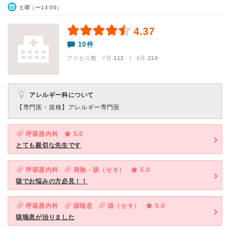
土曜（〜13:00）
4.37
10件
アクセス数 7月:
113
| 6月:
210
アレルギー科について
【専門医・資格】
アレルギー専門医
呼吸器内科
5.0
とても親切な先生です
呼吸器内科
発熱・咳（セキ）
5.0
咳でお悩みの方必見！！
呼吸器内科
咳喘息
咳（セキ）
5.0
咳喘息が治りました