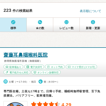
223
件の検索結果
表示順について
標準
★の数
レビュー数
新着・更新
齋藤耳鼻咽喉科医院
静岡県御殿場市新橋（御殿場駅）
駐車場あり
電子決済可
ネット予約
マイナ受付
(スマホ可)
電子処方せん対応
オンライン診療対応
土曜（〜17:00）・祝日
朝（8:00〜）
専門医在籍。土祝も17時まで。日帰り手術、睡眠時無呼吸管理、舌下免
疫療法。バリアフリー、駐車場完備。
4.29