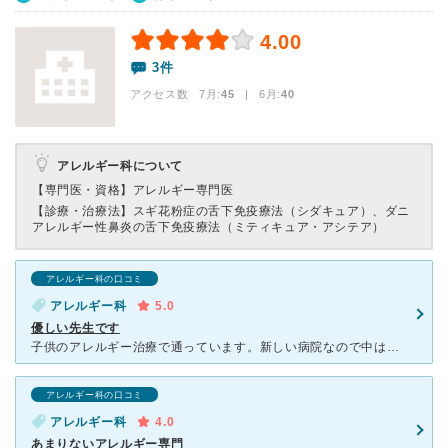
4.00
3件
アクセス数 7月:
45
| 6月:
40
アレルギー科について
【専門医・資格】
アレルギー専門医
【診療・治療法】
スギ花粉症の舌下免疫療法（シダキュア）、ダニ
アレルギー性鼻炎の舌下免疫療法（ミティキュア・アシテア）
アレルギー科の口コミ
アレルギー科
5.0
優しい先生です
子供のアレルギー治療で通っています。新しい病院なので中は綺麗で小児科らしく優しい雰囲気の病院です。混んでいますが当日ネットで順番予約ができ順番が近づいたら行くことができるので院内での待ち時間が少なくて
アレルギー科の口コミ
アレルギー科
4.0
あまりないアレルギー専門