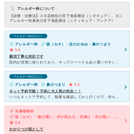
アレルギー科について
【診療・治療法】
スギ花粉症の舌下免疫療法（シダキュア）、ダニ
アレルギー性鼻炎の舌下免疫療法（ミティキュア・アシテア）
アレルギー科の口コミ
アレルギー科
咳（セキ）・目のかゆみ・鼻のつまり
5.0
親切丁寧な対応です
院内が清潔に保たれており、キッズスペースもあり通いやすいです。自分も子供もお世話になってますが、受付の方の対応も良く、先生もとても親切で優しいです。親身になって話を聞いてもらえることがこんなにも安心す
アレルギー科の口コミ
アレルギー科
鼻のつまり
5.0
ネット予約可能！子供に大人気の先生！！
いつもネットで予約して、順番を確認してから行くので、待ち時間は10分位です。 キッズルームがあるので、楽しくて待ち時間が短いと子供が、帰りたがりません。 先生は、診察室のところに子供が大好きなアニ
耳鼻咽喉科
咳（セキ）・喉が痛い・声が枯れる・耳鳴り・耳が痛い・鼻のつまり・鼻水が出る・耳の閉塞感・聞こえづらい・痰・鼻水がのどに流れる・後鼻漏・くしゃみ
5.0
かかりつけ医として