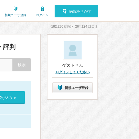
病院をさがす
新規ユーザ登録
ログイン
182,230
病院・
264,124
口コミ
・評判
ゲスト
さん
ログインしてください
新規ユーザ登録
絞り込み »