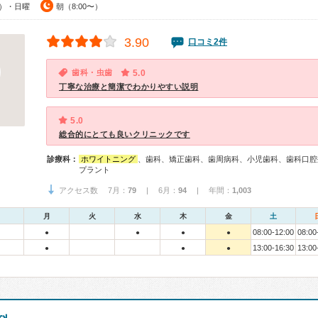
0）・日曜
朝（8:00〜）
3.90
口コミ2件
歯科・虫歯
5.0
丁寧な治療と簡潔でわかりやすい説明
5.0
総合的にとても良いクリニックです
診療科：
ホワイトニング
、歯科、矯正歯科、歯周病科、小児歯科、歯科口腔
プラント
アクセス数 7月：
79
| 6月：
94
| 年間：
1,003
月
火
水
木
金
土
08:00-12:00
08:00
●
●
●
●
13:00-16:30
13:00
●
●
●