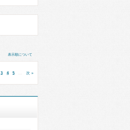
表示順について
3
4
5
…
次 »