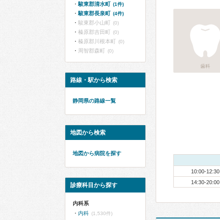
駿東郡清水町
(1件)
駿東郡長泉町
(4件)
駿東郡小山町
(0)
榛原郡吉田町
(0)
榛原郡川根本町
(0)
周智郡森町
(0)
歯科
路線・駅から検索
静岡県の路線一覧
地図から検索
地図から病院を探す
10:00-12:30
14:30-20:00
診療科目から探す
内科系
内科
(1,530件)