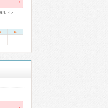
外科、イン
日
祝