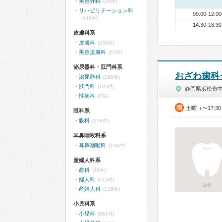
美容外科
(35件)
リハビリテーション科
09:00-12:00
(448件)
14:30-18:30
皮膚科系
皮膚科
(330件)
美容皮膚科
(57件)
泌尿器科・肛門科系
おざわ歯科
泌尿器科
(198件)
肛門科
(126件)
静岡県浜松市
性病科
(7件)
土曜（〜17:3
眼科系
眼科
(278件)
耳鼻咽喉科系
耳鼻咽喉科
(194件)
産婦人科系
産科
(46件)
婦人科
(115件)
歯科
産婦人科
(116件)
小児科系
小児科
(561件)