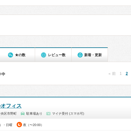
★の数
レビュー数
新着・更新
« 前
1
2
4件中
ルオフィス
中央区市野町
駐車場あり
マイナ受付 (スマホ可)
0）・日曜
夜（〜20:00）