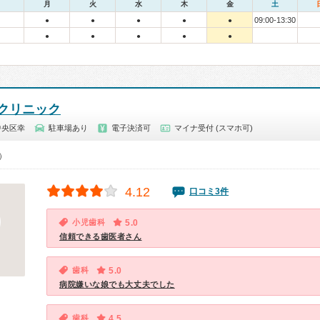
月
火
水
木
金
土
09:00-13:30
●
●
●
●
●
●
●
●
●
●
クリニック
中央区幸
駐車場あり
電子決済可
マイナ受付 (スマホ可)
0）
4.12
口コミ3件
小児歯科
5.0
信頼できる歯医者さん
歯科
5.0
病院嫌いな娘でも大丈夫でした
歯科
4.5