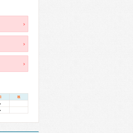
日
祝
●
●