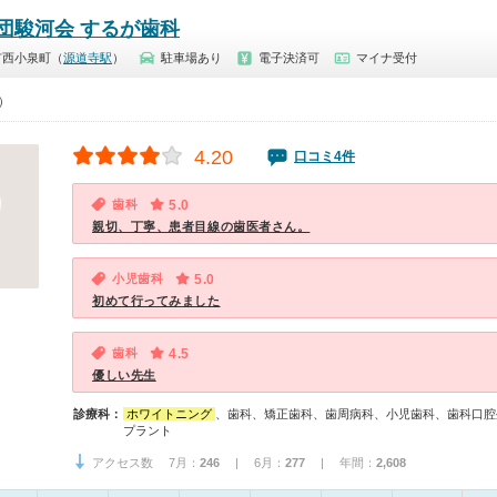
団駿河会 するが歯科
市西小泉町（
源道寺駅
）
駐車場あり
電子決済可
マイナ受付
0）
4.20
口コミ4件
歯科
5.0
親切、丁寧、患者目線の歯医者さん。
小児歯科
5.0
初めて行ってみました
歯科
4.5
優しい先生
診療科：
ホワイトニング
、歯科、矯正歯科、歯周病科、小児歯科、歯科口腔
プラント
アクセス数 7月：
246
| 6月：
277
| 年間：
2,608