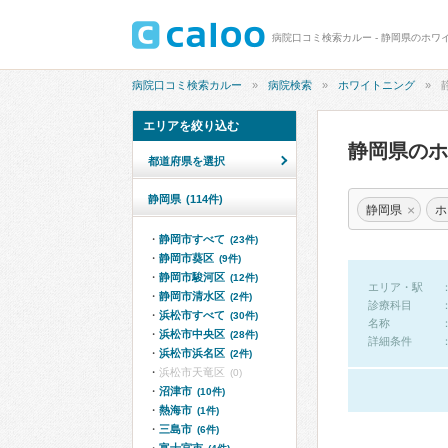
病院口コミ検索カルー - 静岡県のホワ
病院口コミ検索カルー
病院検索
ホワイトニング
エリアを絞り込む
静岡県の
都道府県を選択
静岡県
(114件)
×
静岡県
ホ
静岡市すべて
(23件)
静岡市葵区
(9件)
静岡市駿河区
(12件)
エリア・駅
静岡市清水区
(2件)
診療科目
浜松市すべて
(30件)
名称
浜松市中央区
(28件)
詳細条件
浜松市浜名区
(2件)
浜松市天竜区
(0)
沼津市
(10件)
熱海市
(1件)
三島市
(6件)