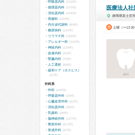
呼吸器内科
(210件)
医療法人社
循環器内科
(370件)
消化器内科
(454件)
静岡県富士宮
胃腸科
(160件)
内分泌代謝科
(80件)
土曜（〜13:3
糖尿病科
(120件)
リウマチ科
(168件)
アレルギー科
(223件)
神経内科
(126件)
血液内科
(32件)
腎臓内科
(70件)
人工透析
(68件)
緩和ケア（ホスピス）
歯科
(21件)
外科系
外科
(440件)
呼吸器外科
(28件)
心臓血管外科
(42件)
消化器外科
(59件)
乳腺科
(48件)
脳神経外科
(127件)
整形外科
(417件)
形成外科
(97件)