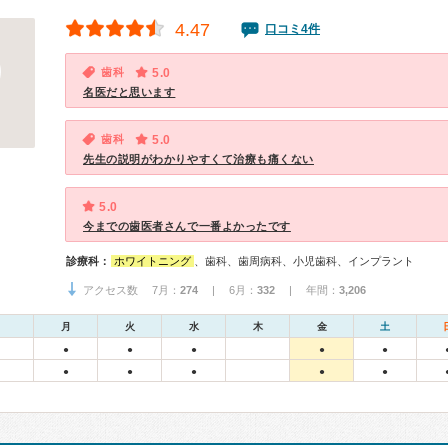
4.47
口コミ4件
歯科
5.0
名医だと思います
歯科
5.0
先生の説明がわかりやすくて治療も痛くない
5.0
今までの歯医者さんで一番よかったです
診療科：
ホワイトニング
、歯科、歯周病科、小児歯科、インプラント
アクセス数 7月：
274
| 6月：
332
| 年間：
3,206
月
火
水
木
金
土
●
●
●
●
●
●
●
●
●
●