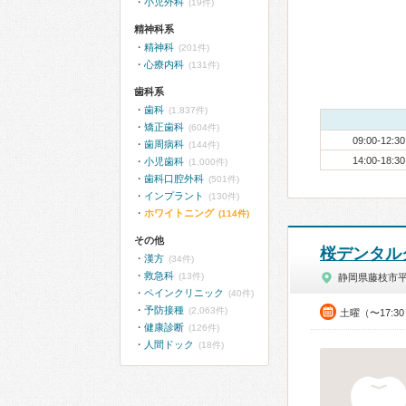
小児外科
(19件)
精神科系
精神科
(201件)
心療内科
(131件)
歯科系
歯科
(1,837件)
矯正歯科
(604件)
09:00-12:30
歯周病科
(144件)
14:00-18:30
小児歯科
(1,000件)
歯科口腔外科
(501件)
インプラント
(130件)
ホワイトニング
(114件)
その他
桜デンタル
漢方
(34件)
救急科
(13件)
静岡県藤枝市
ペインクリニック
(40件)
予防接種
(2,063件)
土曜（〜17:3
健康診断
(126件)
人間ドック
(18件)