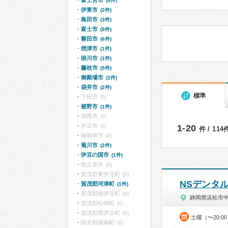
富士宮市
(4件)
伊東市
(2件)
島田市
(3件)
富士市
(8件)
磐田市
(6件)
焼津市
(1件)
掛川市
(1件)
藤枝市
(5件)
御殿場市
(2件)
袋井市
(2件)
標準
下田市
(0)
裾野市
(1件)
湖西市
(0)
伊豆市
(0)
1-20
件 / 11
御前崎市
(0)
菊川市
(2件)
伊豆の国市
(1件)
牧之原市
(0)
賀茂郡東伊豆町
(0)
NSデンタ
賀茂郡河津町
(1件)
賀茂郡南伊豆町
(0)
静岡県浜松市
賀茂郡松崎町
(0)
賀茂郡西伊豆町
(0)
土曜（〜20:0
田方郡函南町
(0)