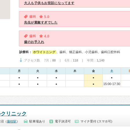
大人も子供もお世話になってます
歯科
5.0
先生が素敵すぎでした
歯科
4.0
歯のお手入れ
診療科：
ホワイトニング
、歯科、矯正歯科、小児歯科、歯科口腔外科
アクセス数 7月：
88
| 6月：
118
| 年間：
1,140
月
火
水
木
金
土
●
●
●
●
●
15:00-17:30
●
●
●
●
ルクリニック
田沼（
藤枝駅
）
駐車場あり
電子決済可
マイナ受付 (スマホ可)