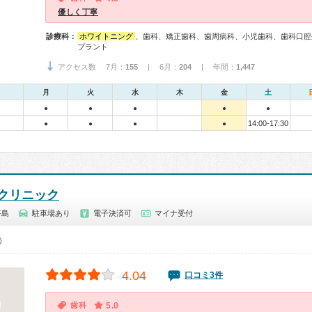
優しく丁寧
診療科：
ホワイトニング
、歯科、矯正歯科、歯周病科、小児歯科、歯科口腔
プラント
アクセス数 7月：
155
| 6月：
204
| 年間：
1,447
月
火
水
木
金
土
●
●
●
●
●
14:00-17:30
●
●
●
●
クリニック
平島
駐車場あり
電子決済可
マイナ受付
0）
4.04
口コミ3件
歯科
5.0