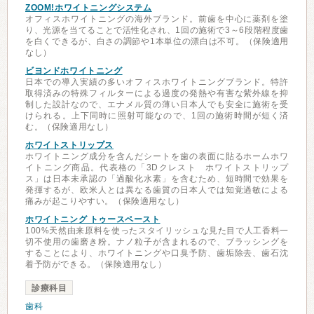
ZOOM!ホワイトニングシステム
オフィスホワイトニングの海外ブランド。前歯を中心に薬剤を塗
り、光源を当てることで活性化され、1回の施術で3～6段階程度歯
を白くできるが、白さの調節や1本単位の漂白は不可。（保険適用
なし）
ビヨンドホワイトニング
日本での導入実績の多いオフィスホワイトニングブランド。特許
取得済みの特殊フィルターによる過度の発熱や有害な紫外線を抑
制した設計なので、エナメル質の薄い日本人でも安全に施術を受
けられる。上下同時に照射可能なので、1回の施術時間が短く済
む。（保険適用なし）
ホワイトストリップス
ホワイトニング成分を含んだシートを歯の表面に貼るホームホワ
イトニング商品。代表格の「3Dクレスト ホワイトストリップ
ス」は日本未承認の「過酸化水素」を含むため、短時間で効果を
発揮するが、欧米人とは異なる歯質の日本人では知覚過敏による
痛みが起こりやすい。（保険適用なし）
ホワイトニング トゥースペースト
100%天然由来原料を使ったスタイリッシュな見た目で人工香料一
切不使用の歯磨き粉。ナノ粒子が含まれるので、ブラッシングを
することにより、ホワイトニングや口臭予防、歯垢除去、歯石沈
着予防ができる。（保険適用なし）
診療科目
歯科