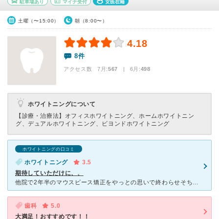
駐車場あり
マイナ受付
女医在籍
土曜（〜15:00）
朝（8:00〜）
4.18
8件
アクセス数 7月:
567
| 6月:
498
ホワイトニングについて
【診療・治療法】
オフィスホワイトニング、ホームホワイトニン
グ、デュアルホワイトニング、ビヨンドホワイトニング
ホワイトニングの口コミ
ホワイトニング
3.5
期待していただけに、、
他院で2年半のマウスピース矯正をやっとの思いで終わらせそちらからの紹介で嶋本歯科医院さんに。 綺麗な建物で聞いた事もある歯科だったので期待していました。受付も医院内も綺麗で感じが良く期待どおりで
歯科
5.0
大満足！おすすめです！！