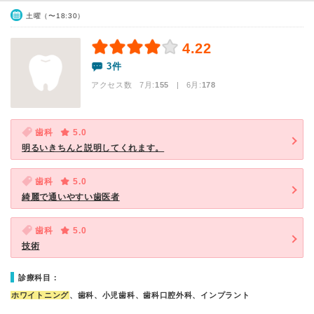
土曜（〜18:30）
4.22
3件
アクセス数 7月:
155
| 6月:
178
歯科
5.0
明るいきちんと説明してくれます。
歯科
5.0
綺麗で通いやすい歯医者
歯科
5.0
技術
診療科目：
ホワイトニング
、歯科、小児歯科、歯科口腔外科、インプラント