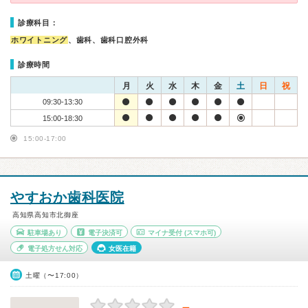
診療科目：
ホワイトニング
、歯科、歯科口腔外科
診療時間
月
火
水
木
金
土
日
祝
09:30-13:30
15:00-18:30
15:00-17:00
やすおか歯科医院
高知県高知市北御座
駐車場あり
電子決済可
マイナ受付
(スマホ可)
電子処方せん対応
女医在籍
土曜（〜17:00）
－