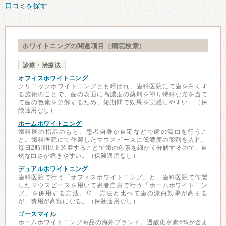
口コミを探す
ホワイトニングの関連項目（病院検索）
診療・治療法
オフィスホワイトニング
クリニックホワイトニングとも呼ばれ、歯科医院にて歯を白くす
る施術のことで、歯の表面に高濃度の薬剤を塗り特殊な光を当て
て歯の色素を分解するため、短期間で効果を実感しやすい。（保
険適用なし）
ホームホワイトニング
歯科医の指示のもと、患者自身が自宅などで歯の漂白を行うこ
と。歯科医院にて作製したマウスピースに低濃度の薬剤を入れ、
毎日2時間以上装着することで歯の色素を細かく分解するので、自
然な白さが続きやすい。（保険適用なし）
デュアルホワイトニング
歯科医院で行う「オフィスホワイトニング」と、歯科医院で作製
したマウスピースを用いて患者自身で行う「ホームホワイトニン
グ」を併用する方法。単一方法と比べて歯の漂白効果が高まる
が、費用が高額になる。（保険適用なし）
ゴースマイル
ホームホワイトニング商品の海外ブランド。過酸化水素6%が含ま