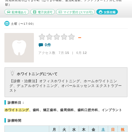
高知県高知市はりまや町（はりまや橋駅、蓮池町通駅、デンテツターミナルビル前
駅）
駐車場あり
電子決済可
マイナ受付
(スマホ可)
女医在籍
土曜（〜17:00）
－
0件
アクセス数 7月:
15
| 6月:
12
ホワイトニングについて
【診療・治療法】
オフィスホワイトニング、ホームホワイトニン
グ、デュアルホワイトニング、オパールエッセンス エクストラブー
スト
診療科目：
ホワイトニング
、歯科、矯正歯科、歯周病科、歯科口腔外科、インプラント
診療時間
月
火
水
木
金
土
日
祝