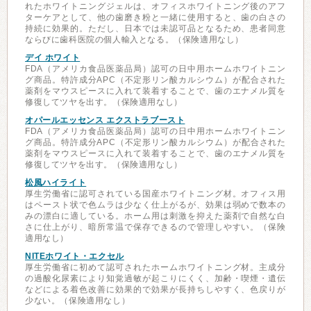
れたホワイトニングジェルは、オフィスホワイトニング後のアフ
ターケアとして、他の歯磨き粉と一緒に使用すると、歯の白さの
持続に効果的。ただし、日本では未認可品となるため、患者同意
ならびに歯科医院の個人輸入となる。（保険適用なし）
デイ ホワイト
FDA（アメリカ食品医薬品局）認可の日中用ホームホワイトニン
グ商品。特許成分APC（不定形リン酸カルシウム）が配合された
薬剤をマウスピースに入れて装着することで、歯のエナメル質を
修復してツヤを出す。（保険適用なし）
オパールエッセンス エクストラブースト
FDA（アメリカ食品医薬品局）認可の日中用ホームホワイトニン
グ商品。特許成分APC（不定形リン酸カルシウム）が配合された
薬剤をマウスピースに入れて装着することで、歯のエナメル質を
修復してツヤを出す。（保険適用なし）
松風ハイライト
厚生労働省に認可されている国産ホワイトニング材。オフィス用
はペースト状で色ムラは少なく仕上がるが、効果は弱めで数本の
みの漂白に適している。ホーム用は刺激を抑えた薬剤で自然な白
さに仕上がり、暗所常温で保存できるので管理しやすい。（保険
適用なし）
NITEホワイト・エクセル
厚生労働省に初めて認可されたホームホワイトニング材。主成分
の過酸化尿素により知覚過敏が起こりにくく、加齢・喫煙・遺伝
などによる着色改善に効果的で効果が長持ちしやすく、色戻りが
少ない。（保険適用なし）