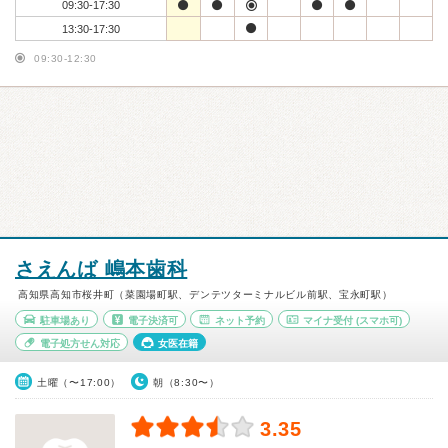
09:30-17:30
13:30-17:30
09:30-12:30
さえんば 嶋本歯科
高知県高知市桜井町（菜園場町駅、デンテツターミナルビル前駅、宝永町駅）
駐車場あり
電子決済可
ネット予約
マイナ受付
(スマホ可)
電子処方せん対応
女医在籍
土曜（〜17:00）
朝（8:30〜）
3.35