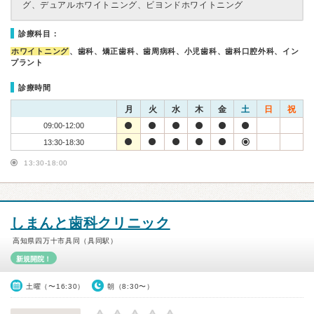
グ、デュアルホワイトニング、ビヨンドホワイトニング
診療科目：
ホワイトニング
、歯科、矯正歯科、歯周病科、小児歯科、歯科口腔外科、イン
プラント
診療時間
月
火
水
木
金
土
日
祝
09:00-12:00
13:30-18:30
13:30-18:00
しまんと歯科クリニック
高知県四万十市具同（具同駅）
新規開院！
土曜（〜16:30）
朝（8:30〜）