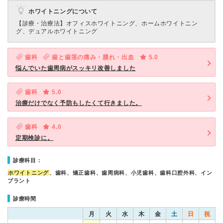
ホワイトニングについて
【診療・治療法】
オフィスホワイトニング、ホームホワイトニン
グ、デュアルホワイトニング
歯科
歯と歯茎の痛み・腫れ・出血
5.0
悩んでいた歯周病がスッキリ改善しました
歯科
5.0
治療だけでなく予防もしたくて行きました。
歯科
4.0
定期検診に。
診療科目：
ホワイトニング
、歯科、矯正歯科、歯周病科、小児歯科、歯科口腔外科、イン
プラント
診療時間
月
火
水
木
金
土
日
祝