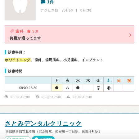
1件
アクセス数 7月:
50
| 6月:
38
歯科
5.0
何度か通ってます
診療科目：
ホワイトニング
、歯科、歯周病科、小児歯科、インプラント
診療時間
月
火
水
木
金
土
日
祝
09:00-18:30
08:30-17:00
08:30-17:30
09:00-17:30
さとみデンタルクリニック
高知県高知市北本町（宝永町駅、知寄町一丁目駅、菜園場町駅）