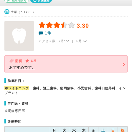
駐車場あり
女医在籍
土曜（〜17:30）
3.30
1件
アクセス数 7月:
72
| 6月:
52
歯科
4.5
おすすめです。
診療科目：
ホワイトニング
、歯科、矯正歯科、歯周病科、小児歯科、歯科口腔外科、イン
プラント
専門医・資格：
歯周病専門医
診療時間
月
火
水
木
金
土
日
祝