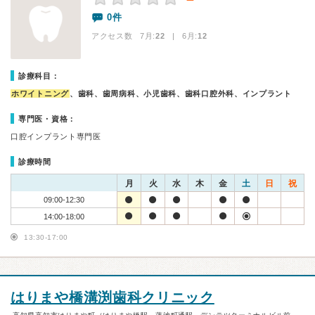
0件
アクセス数 7月:
22
| 6月:
12
診療科目：
ホワイトニング
、歯科、歯周病科、小児歯科、歯科口腔外科、インプラント
専門医・資格：
口腔インプラント専門医
診療時間
月
火
水
木
金
土
日
祝
09:00-12:30
14:00-18:00
13:30-17:00
はりまや橋溝渕歯科クリニック