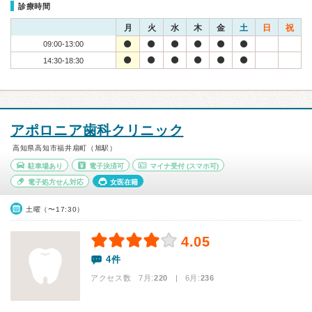
診療時間
月
火
水
木
金
土
日
祝
09:00-13:00
14:30-18:30
アポロニア歯科クリニック
高知県高知市福井扇町（旭駅）
駐車場あり
電子決済可
マイナ受付
(スマホ可)
電子処方せん対応
女医在籍
土曜（〜17:30）
4.05
4件
アクセス数 7月:
220
| 6月:
236