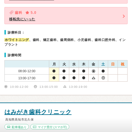
歯科
5.0
移転先にいった
診療科目：
ホワイトニング
、歯科、矯正歯科、歯周病科、小児歯科、歯科口腔外科、イン
プラント
診療時間
月
火
水
木
金
土
日
祝
08:00-12:00
13:00-17:00
10:00-12:00
13:00-15:00
13:00-19:00
はみがき歯科クリニック
高知県高知市北久保
駐車場あり
マイナ受付
(スマホ可)