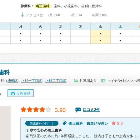
診療科：
矯正歯科
、歯科、小児歯科、歯科口腔外科
アクセス数 7月：
68
| 6月：
74
| 年間：
851
月
火
水
木
金
土
●
●
●
●
●
●
●
●
●
●
歯科
上町（
枡形駅
、
上町一丁目駅
、
上町二丁目駅
）
駐車場あり
マイナ受付 (スマホ可
女医在籍
0）
3.90
口コミ2件
5.0
矯正歯科・歯並びが悪い
矯正歯科の口コミ
丁寧で安心の矯正歯科