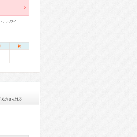
ト、ホワイ
日
祝
子処方せん対応