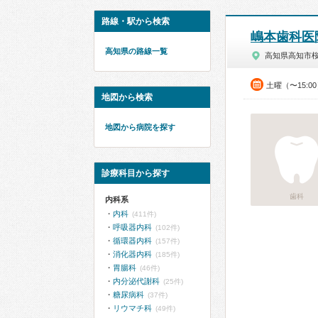
路線・駅から検索
嶋本歯科医
高知県の路線一覧
高知県高知市
土曜（〜15:0
地図から検索
地図から病院を探す
診療科目から探す
歯科
内科系
内科
(411件)
呼吸器内科
(102件)
循環器内科
(157件)
消化器内科
(185件)
胃腸科
(46件)
内分泌代謝科
(25件)
糖尿病科
(37件)
リウマチ科
(49件)