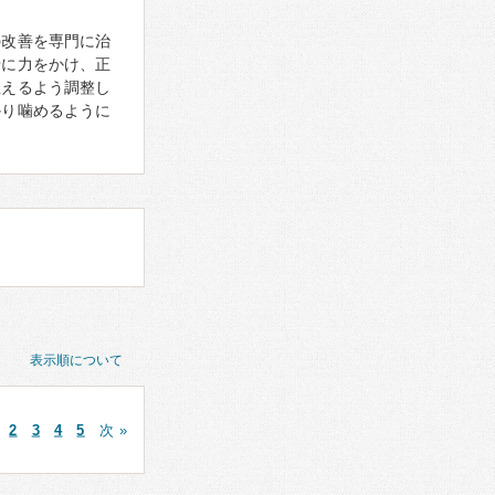
の改善を専門に治
骨に力をかけ、正
生えるよう調整し
かり噛めるように
表示順について
2
3
4
5
次 »