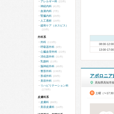
アレルギー科
(22件)
神経内科
(41件)
血液内科
(7件)
腎臓内科
(26件)
人工透析
(16件)
緩和ケア（ホスピス）
(10件)
外科系
外科
(113件)
08:00-12:00
呼吸器外科
(9件)
13:00-17:00
心臓血管外科
(22件)
消化器外科
(31件)
乳腺科
(11件)
脳神経外科
(46件)
整形外科
(136件)
アポロニア
形成外科
(29件)
美容外科
(10件)
高知県高知市
リハビリテーション科
(178件)
土曜（〜17:3
皮膚科系
皮膚科
(88件)
美容皮膚科
(14件)