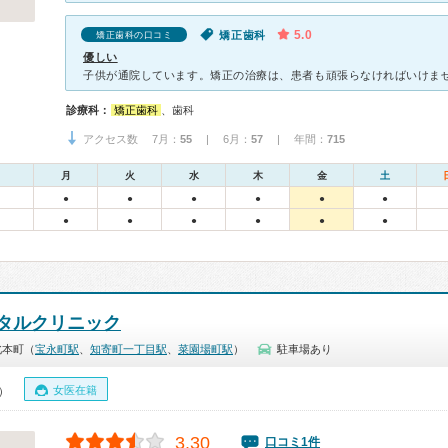
5.0
矯正歯科
矯正歯科の口コミ
優しい
診療科：
矯正歯科
、歯科
アクセス数 7月：
55
| 6月：
57
| 年間：
715
月
火
水
木
金
土
●
●
●
●
●
●
●
●
●
●
●
●
タルクリニック
北本町（
宝永町駅
、
知寄町一丁目駅
、
菜園場町駅
）
駐車場あり
女医在籍
0）
3.30
口コミ1件