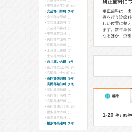
安芸郡東洋町
(0)
矯正歯科に
安芸郡奈半利町
(0)
矯正歯科は、出
安芸郡田野町
(1件)
療を行う診療科
安芸郡安田町
(0)
安芸郡北川村
(0)
しい位置に整え
安芸郡馬路村
(0)
ます。数年単位
安芸郡芸西村
(0)
なるほか、虫歯
長岡郡本山町
(0)
長岡郡大豊町
(0)
土佐郡土佐町
(0)
土佐郡大川村
(0)
吾川郡いの町
(1件)
吾川郡仁淀川町
(0)
高岡郡中土佐町
(0)
高岡郡佐川町
(1件)
高岡郡越知町
(1件)
高岡郡檮原町
(0)
高岡郡日高村
(0)
標準
高岡郡津野町
(0)
高岡郡四万十町
(0)
幡多郡大月町
(0)
1-20
件 / 89
幡多郡三原村
(0)
幡多郡黒潮町
(1件)