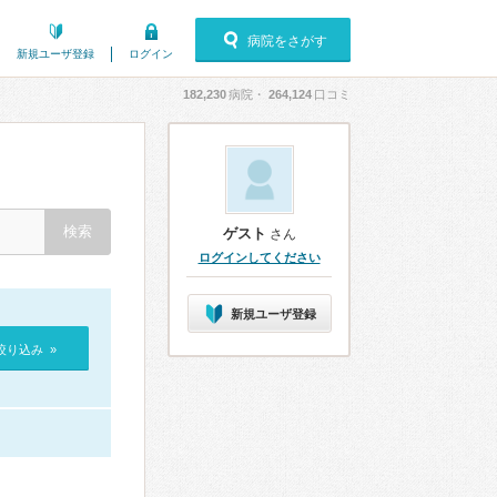
病院をさがす
新規ユーザ登録
ログイン
182,230
病院・
264,124
口コミ
ゲスト
さん
ログインしてください
新規ユーザ登録
絞り込み »