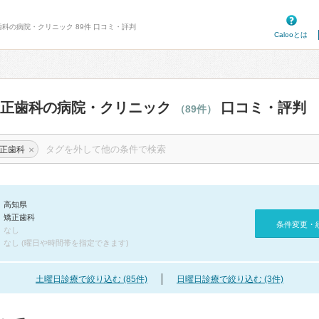
歯科の病院・クリニック 89件 口コミ・評判
Calooとは
矯正歯科の病院・クリニック
口コミ・評判
（89件）
×
正歯科
高知県
矯正歯科
条件変更・
なし
なし (曜日や時間帯を指定できます)
土曜日診療で絞り込む (85件)
日曜日診療で絞り込む (3件)