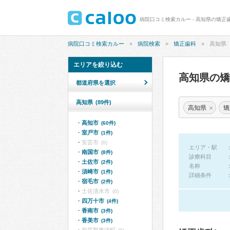
病院口コミ検索カルー - 高知県の矯正
病院口コミ検索カルー
病院検索
矯正歯科
高知県
エリアを絞り込む
高知県の
都道府県を選択
高知県
(89件)
×
高知県
矯
高知市
(60件)
室戸市
(1件)
安芸市
(0)
エリア・駅
南国市
(8件)
診療科目
土佐市
(2件)
名称
須崎市
(1件)
詳細条件
宿毛市
(2件)
土佐清水市
(0)
四万十市
(4件)
香南市
(3件)
香美市
(3件)