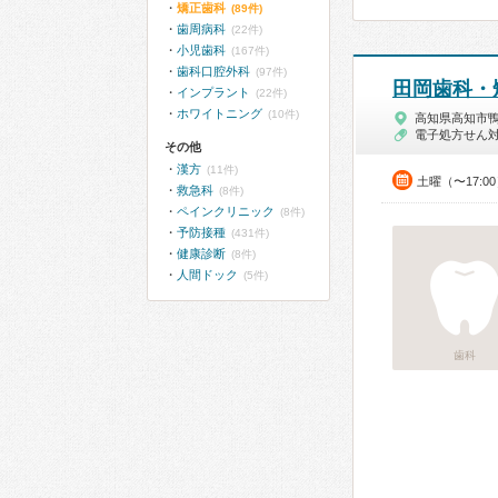
矯正歯科
(89件)
歯周病科
(22件)
小児歯科
(167件)
歯科口腔外科
(97件)
田岡歯科・
インプラント
(22件)
ホワイトニング
(10件)
高知県高知市
電子処方せん
その他
漢方
(11件)
土曜（〜17:0
救急科
(8件)
ペインクリニック
(8件)
予防接種
(431件)
健康診断
(8件)
人間ドック
(5件)
歯科