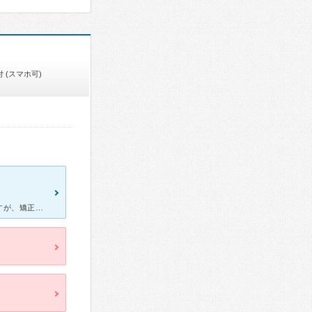
 (スマホ可)
マウスピース矯正で通い始めて現在は定期クリーニングに通っていますが、矯正中のトレーニングや磨き方など丁寧に指導してもらえます。料金はかかりますが、質の高いクリーニングを受けることもできます。1番印象的