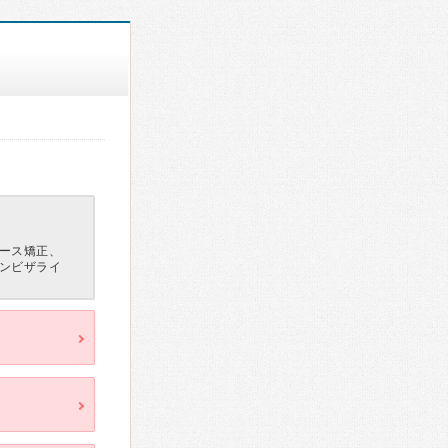
ース矯正、
ンビザライ