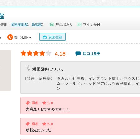
院
桜井町（
菜園場町駅
、
高知駅
）
駐車場あり
マイナ受付
女医在籍
0）
朝（8:00〜）
4.18
口コミ8件
矯正歯科について
【診療・治療法】
噛み合わせ治療、インプラント矯正、マウスピ
ムーシールド、ヘッドギアによる歯列矯正、イ
ン
歯科
5.0
大満足！おすすめです！！
歯科
5.0
移転先にいった