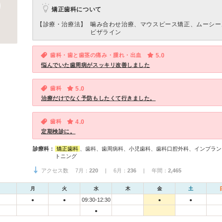
矯正歯科について
【診療・治療法】
噛み合わせ治療、マウスピース矯正、ムーシー
ビザライン
歯科・歯と歯茎の痛み・腫れ・出血
5.0
悩んでいた歯周病がスッキリ改善しました
歯科
5.0
治療だけでなく予防もしたくて行きました。
歯科
4.0
定期検診に。
診療科：
矯正歯科
、歯科、歯周病科、小児歯科、歯科口腔外科、インプラン
トニング
アクセス数 7月：
220
| 6月：
236
| 年間：
2,465
月
火
水
木
金
土
09:30-12:30
●
●
●
●
●