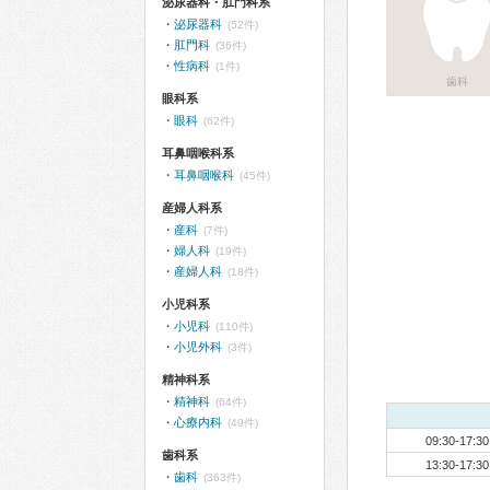
泌尿器科・肛門科系
泌尿器科
(52件)
肛門科
(36件)
性病科
(1件)
歯科
眼科系
眼科
(62件)
耳鼻咽喉科系
耳鼻咽喉科
(45件)
産婦人科系
産科
(7件)
婦人科
(19件)
産婦人科
(18件)
小児科系
小児科
(110件)
小児外科
(3件)
精神科系
精神科
(64件)
心療内科
(49件)
09:30-17:30
歯科系
13:30-17:30
歯科
(363件)