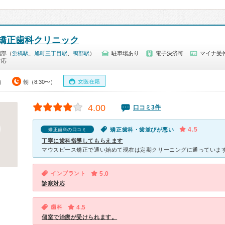
矯正歯科クリニック
鴨部（
蛍橋駅
、
旭町三丁目駅
、
鴨部駅
）
駐車場あり
電子決済可
マイナ受付
対応
女医在籍
0）
朝（8:30〜）
4.00
口コミ3件
4.5
矯正歯科・歯並びが悪い
矯正歯科の口コミ
丁寧に歯科指導してもらえます
インプラント
5.0
診察対応
歯科
4.5
個室で治療が受けられます。