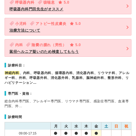
呼吸器内科
咳喘息
5.0
呼吸器内科門田先生がオススメ
小児科
アトピー性皮膚炎
5.0
治療方法について
内科
陰嚢の腫れ（男性）
5.0
鼠径ヘルニア疑いのため検査してもらう
診療科目：
神経内科
、内科、呼吸器内科、循環器内科、消化器内科、リウマチ科、アレル
ギー科、外科、呼吸器外科、消化器外科、乳腺科、脳神経外科、整形外科、リ
ハビリテーション…
専門医・資格：
総合内科専門医、アレルギー専門医、リウマチ専門医、感染症専門医、血液専
門医、外…
診療時間
月
火
水
木
金
土
日
祝
09:00-17:15