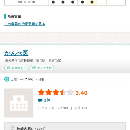
08:30-11:30
治療実績
この病院の治療実績を見る
かんぺ医
高知県宿毛市長田町（宿毛駅、東宿毛駅）
駐車場あり
マイナ受付
土曜（〜17:00）・日曜
3.40
1件
アクセス数 7月:
89
| 6月:
129
神経内科について