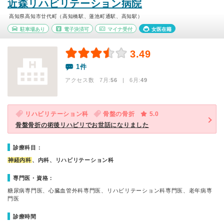
近森リハビリテーション病院
高知県高知市廿代町（高知橋駅、蓮池町通駅、高知駅）
駐車場あり
電子決済可
マイナ受付
女医在籍
3.49
1件
アクセス数 7月:
56
| 6月:
49
リハビリテーション科
骨盤の骨折
5.0
骨盤骨折の術後リハビリでお世話になりました
診療科目：
神経内科
、内科、リハビリテーション科
専門医・資格：
糖尿病専門医、心臓血管外科専門医、リハビリテーション科専門医、老年病専
門医
診療時間