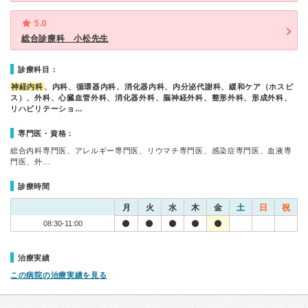
5.0
総合診療科 小松先生
診療科目：
神経内科
、内科、循環器内科、消化器内科、内分泌代謝科、緩和ケア（ホスピ
ス）、外科、心臓血管外科、消化器外科、脳神経外科、整形外科、形成外科、
リハビリテーショ…
専門医・資格：
総合内科専門医、アレルギー専門医、リウマチ専門医、感染症専門医、血液専
門医、外…
診療時間
月
火
水
木
金
土
日
祝
08:30-11:00
治療実績
この病院の治療実績を見る