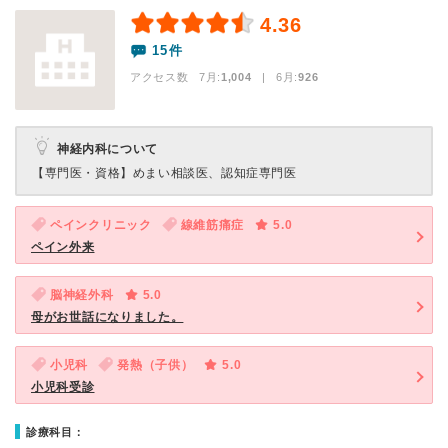
4.36
15件
アクセス数 7月:
1,004
| 6月:
926
神経内科について
【専門医・資格】
めまい相談医、認知症専門医
ペインクリニック
線維筋痛症
5.0
ペイン外来
脳神経外科
5.0
母がお世話になりました。
小児科
発熱（子供）
5.0
小児科受診
診療科目：