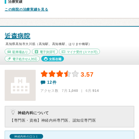
治療実績
この病院の治療実績を見る
近森病院
高知県高知市大川筋（高知駅、高知橋駅、はりまや橋駅）
駐車場あり
電子決済可
マイナ受付
(スマホ可)
電子処方せん対応
女医在籍
3.57
12件
アクセス数 7月:
1,040
| 6月:
914
神経内科について
【専門医・資格】
神経内科専門医、認知症専門医
神経内科の口コミ