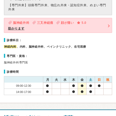
【専門外来】
頭痛専門外来、物忘れ外来・認知症外来、めまい専門
外来
脳神経外科
三叉神経痛
顔が痛い
5.0
助かります
診療科目：
神経内科
、内科、脳神経外科、ペインクリニック、在宅医療
専門医・資格：
脳神経外科専門医
診療時間
月
火
水
木
金
土
日
祝
09:00-12:30
14:00-17:00