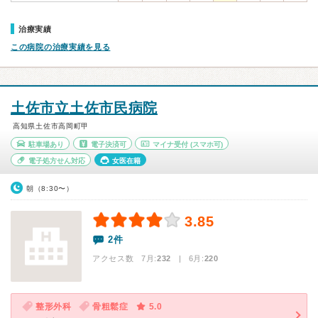
治療実績
この病院の治療実績を見る
土佐市立土佐市民病院
高知県土佐市高岡町甲
駐車場あり
電子決済可
マイナ受付
(スマホ可)
電子処方せん対応
女医在籍
朝（8:30〜）
3.85
2件
アクセス数 7月:
232
| 6月:
220
整形外科
骨粗鬆症
5.0