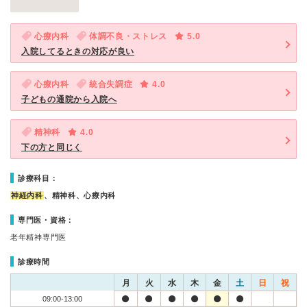
心療内科
体調不良・ストレス
5.0
入院してるときの対応が良い
心療内科
統合失調症
4.0
子どもの通院から入院へ
精神科
4.0
下の方と同じく
診療科目：
神経内科
、精神科、心療内科
専門医・資格：
老年精神専門医
診療時間
月
火
水
木
金
土
日
祝
09:00-13:00