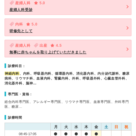
産婦人科
5.0
産婦人科受診
内科
5.0
研修先として
産婦人科
出産
4.5
無事に赤ちゃんを取り上げていただきました
診療科目：
神経内科
、内科、呼吸器内科、循環器内科、消化器内科、内分泌代謝科、糖尿
病科、リウマチ科、血液内科、腎臓内科、外科、呼吸器外科、心臓血管外科、
消化器外科、脳神…
専門医・資格：
総合内科専門医、アレルギー専門医、リウマチ専門医、血液専門医、外科専門
医、糖尿…
診療時間
月
火
水
木
金
土
日
祝
08:45-17:05