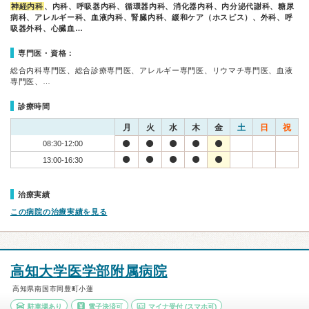
神経内科
、内科、呼吸器内科、循環器内科、消化器内科、内分泌代謝科、糖尿
病科、アレルギー科、血液内科、腎臓内科、緩和ケア（ホスピス）、外科、呼
吸器外科、心臓血…
専門医・資格：
総合内科専門医、総合診療専門医、アレルギー専門医、リウマチ専門医、血液
専門医、…
診療時間
月
火
水
木
金
土
日
祝
08:30-12:00
13:00-16:30
治療実績
この病院の治療実績を見る
高知大学医学部附属病院
高知県南国市岡豊町小蓮
駐車場あり
電子決済可
マイナ受付
(スマホ可)