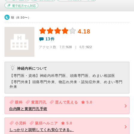
電子処方せん対応
朝（8:30〜）
4.18
13件
アクセス数 7月:
928
| 6月:
922
神経内科について
【専門医・資格】
神経内科専門医、頭痛専門医、めまい相談医
【専門外来】
頭痛専門外来、物忘れ外来・認知症外来、めまい専門
外来
眼科
黄斑円孔
歪んで見える
5.0
白内障と黄斑円孔手術
小児科
鼠径ヘルニア
5.0
しっかりと説明してくれ安心できる。