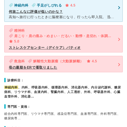
神経内科
手足がしびれる
4.5
何故こんなに評価が低いのかな？
高知へ旅行に行ったときに脳梗塞になり、行ったら即入院。 迅速で正確、丁寧な処置のおかげで有難いことに10日で退院することが出来たし、後遺症もほとんど無い。 看護士さんたちは親切で、医師も親切な上に
精神科
肩こり・肩の痛み・めまい・だるい・動悸・息切れ・体調不良・寝つきが悪い・不眠・急性の下痢・気が滅入る・不安
5.0
ストレスケアセンター（デイケア）パティオ
救急科
解離性大動脈瘤（大動脈解離）
4.5
母の最期をERで看取りました
診療科目：
神経内科
、内科、呼吸器内科、循環器内科、消化器内科、内分泌代謝科、糖尿
病科、リウマチ科、血液内科、腎臓内科、人工透析、外科、呼吸器外科、心臓
血管外科、消化器…
専門医・資格：
総合内科専門医、リウマチ専門医、感染症専門医、血液専門医、外科専門医、
糖尿病専…