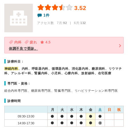
3.52
1件
アクセス数 7月:
92
| 6月:
132
内科
疲れ
4.5
体調不良で受診。
診療科目：
神経内科
、内科、呼吸器内科、循環器内科、消化器内科、糖尿病科、リウマチ
科、アレルギー科、腎臓内科、小児科、心療内科、放射線科、在宅医療
専門医・資格：
総合内科専門医、糖尿病専門医、腎臓専門医、リハビリテーション科専門医
診療時間
月
火
水
木
金
土
日
祝
09:30-13:00
14:00-17:30