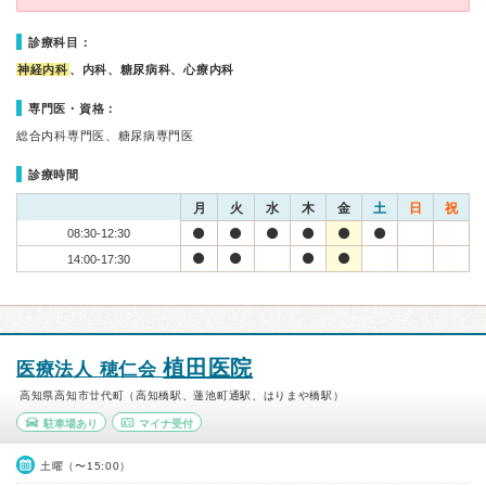
診療科目：
神経内科
、内科、糖尿病科、心療内科
専門医・資格：
総合内科専門医、糖尿病専門医
診療時間
月
火
水
木
金
土
日
祝
08:30-12:30
14:00-17:30
植田医院
医療法人 穂仁会
高知県高知市廿代町（高知橋駅、蓮池町通駅、はりまや橋駅）
駐車場あり
マイナ受付
土曜（〜15:00）