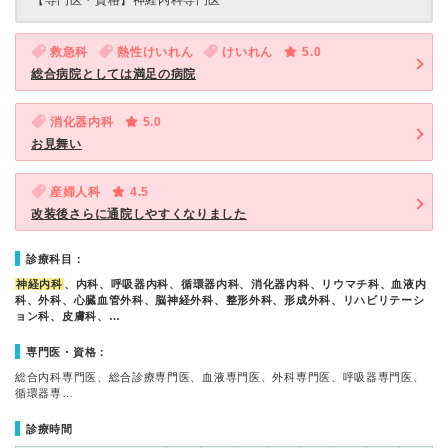
【専門医・資格】
神経内科専門医
救急科
熱性けいれん
けいれん
5.0
総合病院としては満足の病院
消化器内科
5.0
お見舞い
産婦人科
4.5
改装後さらに通院しやすくなりました
診療科目：
神経内科
、内科、呼吸器内科、循環器内科、消化器内科、リウマチ科、血液内
科、外科、心臓血管外科、脳神経外科、整形外科、形成外科、リハビリテーシ
ョン科、皮膚科、…
専門医・資格：
総合内科専門医、総合診療専門医、血液専門医、外科専門医、呼吸器専門医、
循環器専…
診療時間