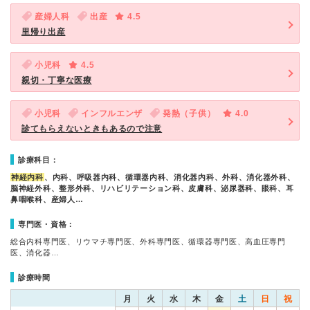
産婦人科
出産
4.5
里帰り出産
小児科
4.5
親切・丁寧な医療
小児科
インフルエンザ
発熱（子供）
4.0
診てもらえないときもあるので注意
診療科目：
神経内科
、内科、呼吸器内科、循環器内科、消化器内科、外科、消化器外科、
脳神経外科、整形外科、リハビリテーション科、皮膚科、泌尿器科、眼科、耳
鼻咽喉科、産婦人…
専門医・資格：
総合内科専門医、リウマチ専門医、外科専門医、循環器専門医、高血圧専門
医、消化器…
診療時間
月
火
水
木
金
土
日
祝