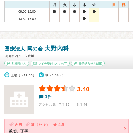
月
火
水
木
金
土
日
祝
09:00-12:00
13:30-17:00
大野内科
医療法人 鬨の会
高知県四万十市渡川
駐車場あり
マイナ受付
(スマホ可)
電子処方せん対応
土曜（〜12:30）
朝（8:30〜）
3.40
1件
アクセス数 7月:
37
| 6月:
46
内科
咳（セキ）
4.5
親切、丁寧