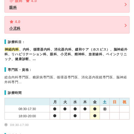
眼科
4.0
眼科
4.0
小児科
診療科目：
神経内科
、内科、循環器内科、消化器内科、緩和ケア（ホスピス）、脳神経外
科、リハビリテーション科、眼科、小児科、精神科、放射線科、ペインクリニ
ック、健康診断、…
専門医・資格：
総合内科専門医、糖尿病専門医、循環器専門医、消化器内視鏡専門医、脳神経
外科専門…
診療時間
月
火
水
木
金
土
日
祝
08:30-17:30
18:00-20:00
08:30-17:00