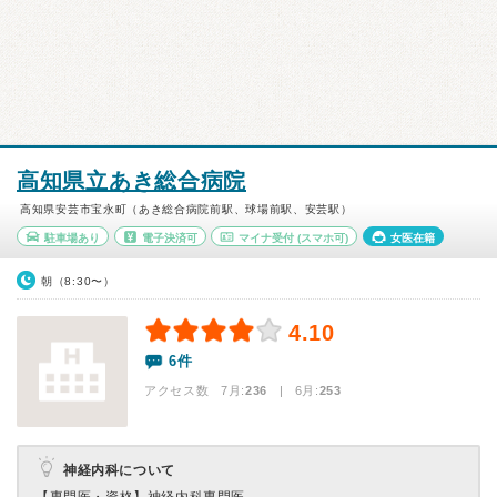
高知県立あき総合病院
高知県安芸市宝永町（あき総合病院前駅、球場前駅、安芸駅）
駐車場あり
電子決済可
マイナ受付
(スマホ可)
女医在籍
朝（8:30〜）
4.10
6件
アクセス数 7月:
236
| 6月:
253
神経内科について