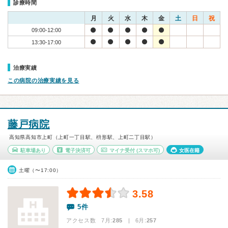
診療時間
月
火
水
木
金
土
日
祝
09:00-12:00
13:30-17:00
治療実績
この病院の治療実績を見る
藤戸病院
高知県高知市上町（上町一丁目駅、枡形駅、上町二丁目駅）
駐車場あり
電子決済可
マイナ受付
(スマホ可)
女医在籍
土曜（〜17:00）
3.58
5件
アクセス数 7月:
285
| 6月:
257