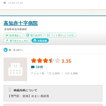
14:00-15:00
高知赤十字病院
高知県高知市秦南町
駐車場あり
電子決済可
マイナ受付
(スマホ可)
電子処方せん対応
女医在籍
朝（8:45〜）
3.35
18件
アクセス数 7月:
1,200
| 6月:
1,096
神経内科について
【専門医・資格】
めまい相談医