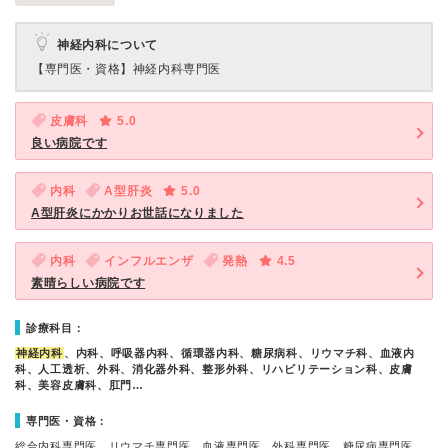
神経内科について
【専門医・資格】
神経内科専門医
皮膚科
5.0
良い病院です
内科
A型肝炎
5.0
A型肝炎にかかりお世話になりました
内科
インフルエンザ
発熱
4.5
素晴らしい病院です
診療科目：
神経内科
、内科、呼吸器内科、循環器内科、糖尿病科、リウマチ科、血液内
科、人工透析、外科、消化器外科、整形外科、リハビリテーション科、皮膚
科、美容皮膚科、肛門…
専門医・資格：
総合内科専門医、リウマチ専門医、血液専門医、外科専門医、糖尿病専門医、