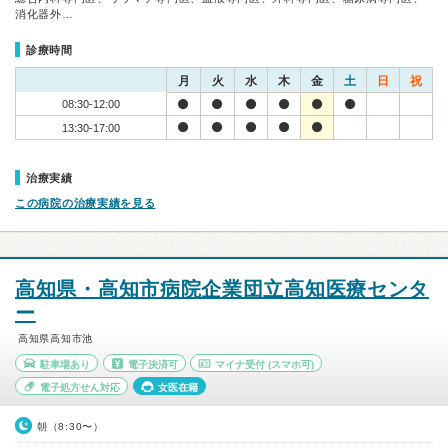
消化器外…
診療時間
月
火
水
木
金
土
日
祝
08:30-12:00
13:30-17:00
治療実績
この病院の治療実績を見る
高知県・高知市病院企業団立高知医療センタ
ー
高知県高知市池
駐車場あり
電子決済可
マイナ受付
(スマホ可)
電子処方せん対応
女医在籍
朝（8:30〜）