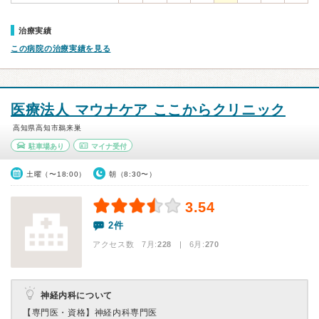
治療実績
この病院の治療実績を見る
医療法人 マウナケア ここからクリニック
高知県高知市鵜来巣
駐車場あり
マイナ受付
土曜（〜18:00）
朝（8:30〜）
3.54
2件
アクセス数 7月:
228
| 6月:
270
神経内科について
【専門医・資格】
神経内科専門医