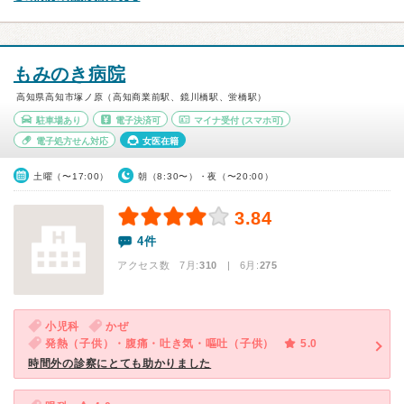
もみのき病院
高知県高知市塚ノ原（高知商業前駅、鏡川橋駅、蛍橋駅）
駐車場あり
電子決済可
マイナ受付
(スマホ可)
電子処方せん対応
女医在籍
土曜（〜17:00）
朝（8:30〜）・夜（〜20:00）
3.84
4件
アクセス数 7月:
310
| 6月:
275
小児科
かぜ
発熱（子供）・腹痛・吐き気・嘔吐（子供）
5.0
時間外の診察にとても助かりました