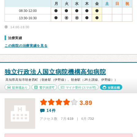
月
火
水
木
金
土
日
祝
08:30-12:00
13:30-16:30
14:00-16:00
治療実績
この病院の治療実績を見る
独立行政法人国立病院機構高知病院
高知県高知市朝倉西町（朝倉駅（伊野線）、朝倉駅（JR土讃線、伊野線））
駐車場あり
電子決済可
マイナ受付
(スマホ可)
女医在籍
3.89
14件
アクセス数 7月:
619
| 6月:
732