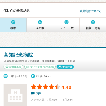
41
件の検索結果
表示順について
標準
★の数
レビュー数
新着・更新
高知記念病院
高知県高知市城見町（宝永町駅、菜園場町駅、知寄町一丁目駅）
駐車場あり
マイナ受付
(スマホ可)
女医在籍
土曜（〜12:00）
朝（8:30〜）
4.40
3件
アクセス数 7月:
610
| 6月:
684