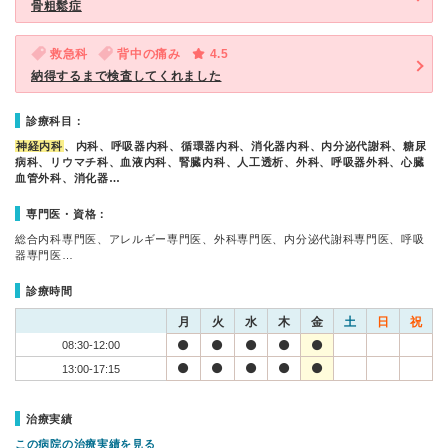
骨粗鬆症
救急科
背中の痛み
4.5
納得するまで検査してくれました
診療科目：
神経内科
、内科、呼吸器内科、循環器内科、消化器内科、内分泌代謝科、糖尿
病科、リウマチ科、血液内科、腎臓内科、人工透析、外科、呼吸器外科、心臓
血管外科、消化器…
専門医・資格：
総合内科専門医、アレルギー専門医、外科専門医、内分泌代謝科専門医、呼吸
器専門医…
診療時間
月
火
水
木
金
土
日
祝
08:30-12:00
13:00-17:15
治療実績
この病院の治療実績を見る