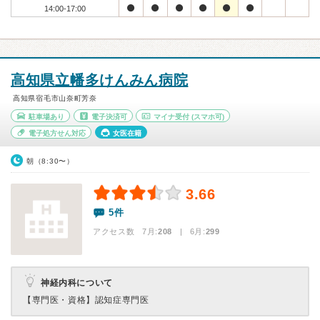
14:00-17:00
高知県立幡多けんみん病院
高知県宿毛市山奈町芳奈
駐車場あり
電子決済可
マイナ受付
(スマホ可)
電子処方せん対応
女医在籍
朝（8:30〜）
3.66
5件
アクセス数 7月:
208
| 6月:
299
神経内科について
【専門医・資格】
認知症専門医