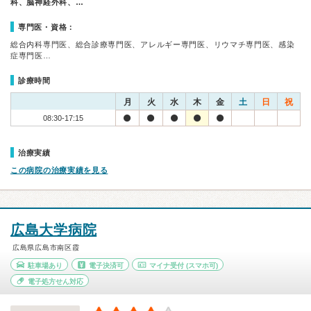
科、脳神経外科、…
専門医・資格：
総合内科専門医、総合診療専門医、アレルギー専門医、リウマチ専門医、感染
症専門医…
診療時間
月
火
水
木
金
土
日
祝
08:30-17:15
治療実績
この病院の治療実績を見る
広島大学病院
広島県広島市南区霞
駐車場あり
電子決済可
マイナ受付
(スマホ可)
電子処方せん対応