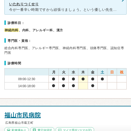
いたれりつくせり
今が一番辛い時期ですから頑張りましょう。という優しい先生の言葉にまず感謝しました。 やりすぎる位に治療はしますという言葉にも信頼できる先生だなぁっていう安心感がありました。 治療も検査などすべてや
診療科目：
神経内科
、内科、アレルギー科、漢方
専門医・資格：
総合内科専門医、アレルギー専門医、神経内科専門医、頭痛専門医、認知症専
門医
診療時間
月
火
水
木
金
土
日
祝
09:00-12:30
14:00-18:00
福山市民病院
広島県福山市蔵王町
駐車場あり
電子決済可
マイナ受付
(スマホ可)