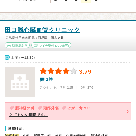
田口脳心臓血管クリニック
広島県廿日市市阿品（阿品駅、阿品東駅）
駐車場あり
マイナ受付
(スマホ可)
土曜（〜12:30）
3.79
1件
アクセス数 7月:
125
| 6月:
176
脳神経外科
頭部外傷
けが
5.0
とてもいい病院です。
診療科目：