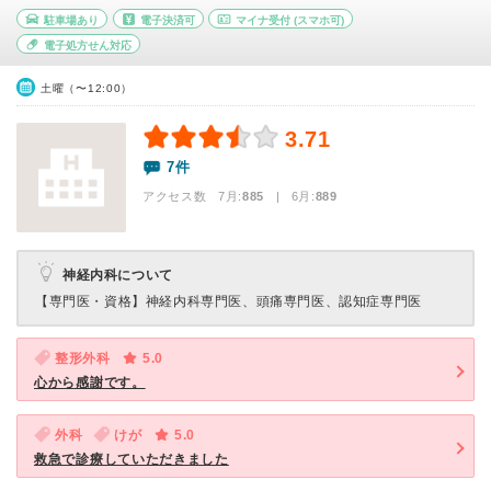
駐車場あり
電子決済可
マイナ受付
(スマホ可)
電子処方せん対応
土曜（〜12:00）
3.71
7件
アクセス数 7月:
885
| 6月:
889
神経内科について
【専門医・資格】
神経内科専門医、頭痛専門医、認知症専門医
整形外科
5.0
心から感謝です。
外科
けが
5.0
救急で診療していただきました