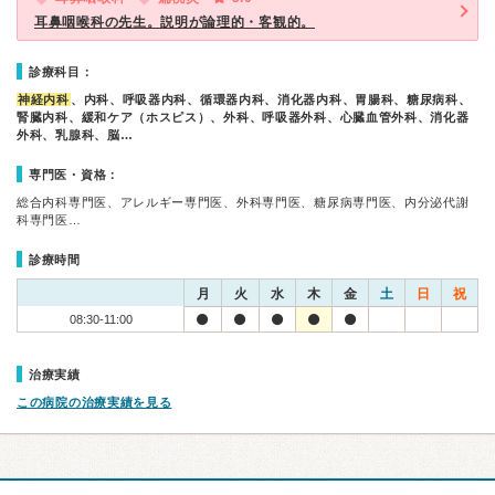
耳鼻咽喉科の先生。説明が論理的・客観的。
診療科目：
神経内科
、内科、呼吸器内科、循環器内科、消化器内科、胃腸科、糖尿病科、
腎臓内科、緩和ケア（ホスピス）、外科、呼吸器外科、心臓血管外科、消化器
外科、乳腺科、脳…
専門医・資格：
総合内科専門医、アレルギー専門医、外科専門医、糖尿病専門医、内分泌代謝
科専門医…
診療時間
月
火
水
木
金
土
日
祝
08:30-11:00
治療実績
この病院の治療実績を見る