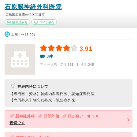
石原脳神経外科医院
広島県広島市佐伯区五日市
駐車場あり
マイナ受付
土曜（〜18:00）
3.91
3件
アクセス数 7月:
361
| 6月:
345
神経内科について
【専門医・資格】
神経内科専門医、認知症専門医
【専門外来】
物忘れ外来・認知症外来
脳神経外科
頭部外傷
頭が痛い
5.0
親切です