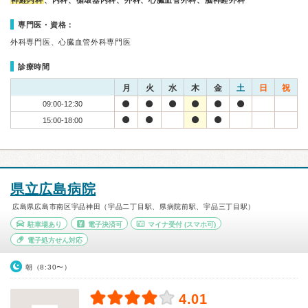
神経内科
、内科、循環器内科、外科、心臓血管外科、脳神経外科
専門医・資格：
外科専門医、心臓血管外科専門医
診療時間
月
火
水
木
金
土
日
祝
09:00-12:30
15:00-18:00
県立広島病院
広島県広島市南区宇品神田（宇品二丁目駅、県病院前駅、宇品三丁目駅）
駐車場あり
電子決済可
マイナ受付
(スマホ可)
電子処方せん対応
朝（8:30〜）
4.01