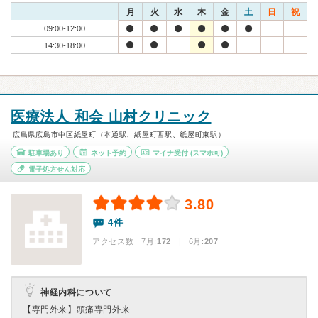
月
火
水
木
金
土
日
祝
09:00-12:00
14:30-18:00
医療法人 和会 山村クリニック
広島県広島市中区紙屋町（本通駅、紙屋町西駅、紙屋町東駅）
駐車場あり
ネット予約
マイナ受付
(スマホ可)
電子処方せん対応
3.80
4件
アクセス数 7月:
172
| 6月:
207
神経内科について
【専門外来】
頭痛専門外来