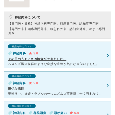
神経内科について
【専門医・資格】
神経内科専門医、頭痛専門医、認知症専門医
【専門外来】
頭痛専門外来、物忘れ外来・認知症外来、めまい専門
外来
神経内科の口コミ
神経内科
5.0
その日のうちにMRI検査ができました。
ムズムズ脚症候群のような奇妙な症状が気になり伺いました。 すぐにMRI検査をしてくださり、その結果、その日のうちに総合病院の整形外科を受診できるように手配してくださり、本当に助かりました！ 先生
神経内科の口コミ
神経内科
5.0
親切な病院
里帰り中、妊娠トラブルの一つムズムズ症候群で全く寝れなくなりあまりにも辛かったので予約して行きました。病院がギュウギュウ詰めになるくらい大混雑していたのですが、私が妊婦で切迫である事を配慮して頂き優先
神経内科の口コミ
神経内科
群発頭痛
頭が痛い
5.0