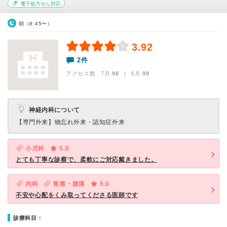
電子処方せん対応
朝（8:45〜）
3.92
2件
アクセス数 7月:
98
| 6月:
99
神経内科について
【専門外来】
物忘れ外来・認知症外来
小児科
5.0
とても丁寧な診察で、柔軟にご対応戴きました。
内科
胃痛・腹痛
5.0
不安や心配をくみ取ってくださる医師です
診療科目：