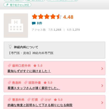
電子処方せん対応
4.48
8件
アクセス数 7月:
1,268
| 6月:
1,270
神経内科について
【専門医・資格】
神経内科専門医
歯科口腔外科
5.0
親知らずがすぐに抜けました！
救急科
頭部外傷
5.0
看護スタッフさんが凄く親切でした。
整形外科
打撲
けが
5.0
的確な検査と説明をして下さる頼りになる病院