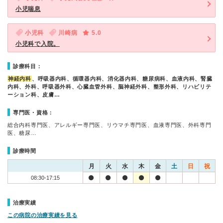
小児喘息
小児科
川崎病
5.0
小児科で入院。
診療科目：
神経内科
、呼吸器内科、循環器内科、消化器内科、糖尿病科、血液内科、腎臓
内科、外科、呼吸器外科、心臓血管外科、脳神経外科、整形外科、リハビリテ
ーション科、皮膚…
専門医・資格：
総合内科専門医、アレルギー専門医、リウマチ専門医、血液専門医、外科専門
医、糖尿…
診療時間
月
火
水
木
金
土
日
祝
08:30-17:15
治療実績
この病院の治療実績を見る