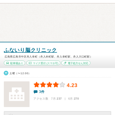
ふないり脳クリニック
広島県広島市中区舟入幸町（舟入本町駅、舟入幸町駅、舟入川口町駅）
駐車場あり
マイナ受付
(スマホ可)
電子処方せん対応
土曜（〜12:00）
4.23
3件
アクセス数 7月:
237
| 6月:
270