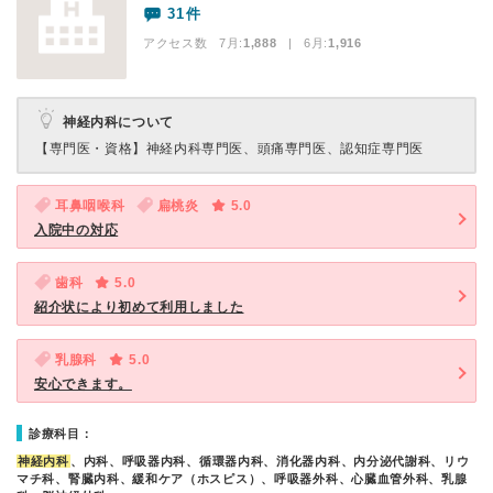
31件
アクセス数 7月:
1,888
| 6月:
1,916
神経内科について
【専門医・資格】
神経内科専門医、頭痛専門医、認知症専門医
耳鼻咽喉科
扁桃炎
5.0
入院中の対応
歯科
5.0
紹介状により初めて利用しました
乳腺科
5.0
安心できます。
診療科目：
神経内科
、内科、呼吸器内科、循環器内科、消化器内科、内分泌代謝科、リウ
マチ科、腎臓内科、緩和ケア（ホスピス）、呼吸器外科、心臓血管外科、乳腺