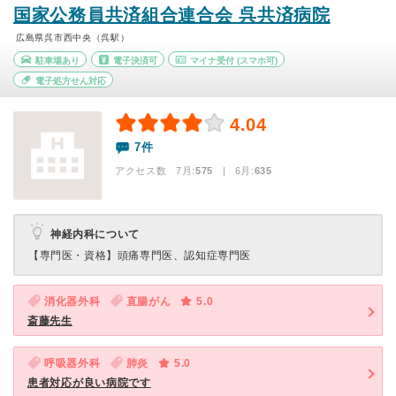
国家公務員共済組合連合会 呉共済病院
広島県呉市西中央（呉駅）
駐車場あり
電子決済可
マイナ受付
(スマホ可)
電子処方せん対応
4.04
7件
アクセス数 7月:
575
| 6月:
635
神経内科について
【専門医・資格】
頭痛専門医、認知症専門医
消化器外科
直腸がん
5.0
斎藤先生
呼吸器外科
肺炎
5.0
患者対応が良い病院です