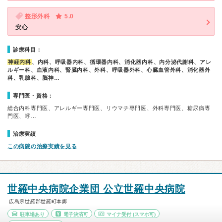
整形外科
5.0
安心
診療科目：
神経内科
、内科、呼吸器内科、循環器内科、消化器内科、内分泌代謝科、アレ
ルギー科、血液内科、腎臓内科、外科、呼吸器外科、心臓血管外科、消化器外
科、乳腺科、脳神…
専門医・資格：
総合内科専門医、アレルギー専門医、リウマチ専門医、外科専門医、糖尿病専
門医、呼…
治療実績
この病院の治療実績を見る
世羅中央病院企業団 公立世羅中央病院
広島県世羅郡世羅町本郷
駐車場あり
電子決済可
マイナ受付
(スマホ可)