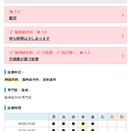
5.0
親切
脳神経外科
5.0
待ち時間は少しあります
脳神経外科
片頭痛
頭が痛い
5.0
片頭痛が薬で改善
診療科目：
神経内科
、脳神経外科、放射線科
専門医・資格：
脳神経外科専門医
診療時間
月
火
水
木
金
土
日
祝
09:00-13:00
15:00-18:00