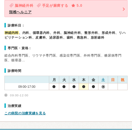
脳神経外科
手足が麻痺する
5.0
頚椎ヘルニア
診療科目：
神経内科
、内科、循環器内科、外科、脳神経外科、整形外科、形成外科、リハ
ビリテーション科、皮膚科、泌尿器科、歯科、救急科、放射線科
専門医・資格：
総合内科専門医、リウマチ専門医、感染症専門医、外科専門医、糖尿病専門
医、循環器…
診療時間
月
火
水
木
金
土
日
祝
09:00-17:00
09:00-12:00
治療実績
この病院の治療実績を見る