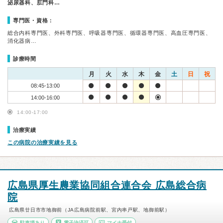
泌尿器科、肛門科…
専門医・資格：
総合内科専門医、外科専門医、呼吸器専門医、循環器専門医、高血圧専門医、
消化器病…
診療時間
月
火
水
木
金
土
日
祝
08:45-13:00
14:00-16:00
14:00-17:00
治療実績
この病院の治療実績を見る
広島県厚生農業協同組合連合会 広島総合病
院
広島県廿日市市地御前（JA広島病院前駅、宮内串戸駅、地御前駅）
駐車場あり
電子決済可
マイナ受付