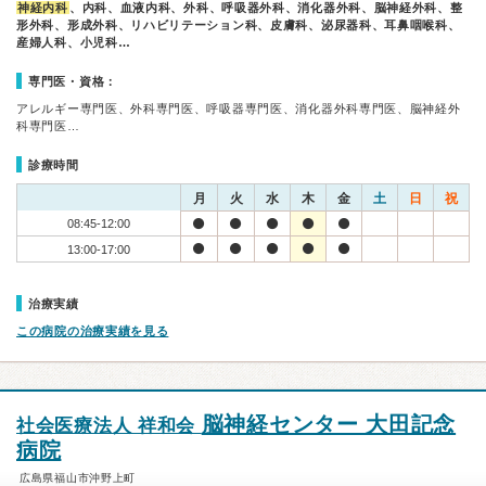
神経内科
、内科、血液内科、外科、呼吸器外科、消化器外科、脳神経外科、整
形外科、形成外科、リハビリテーション科、皮膚科、泌尿器科、耳鼻咽喉科、
産婦人科、小児科…
専門医・資格：
アレルギー専門医、外科専門医、呼吸器専門医、消化器外科専門医、脳神経外
科専門医…
診療時間
月
火
水
木
金
土
日
祝
08:45-12:00
13:00-17:00
治療実績
この病院の治療実績を見る
脳神経センター 大田記念
社会医療法人 祥和会
病院
広島県福山市沖野上町