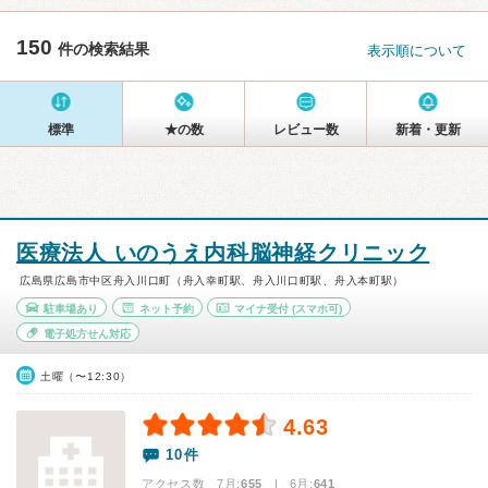
150
件の検索結果
表示順について
標準
★の数
レビュー数
新着・更新
医療法人 いのうえ内科脳神経クリニック
広島県広島市中区舟入川口町（舟入幸町駅、舟入川口町駅、舟入本町駅）
駐車場あり
ネット予約
マイナ受付
(スマホ可)
電子処方せん対応
土曜（〜12:30）
4.63
10件
アクセス数 7月:
655
| 6月:
641