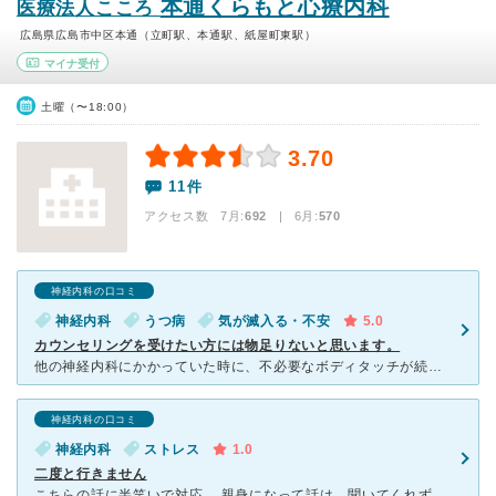
本通くらもと心療内科
医療法人こころ
広島県広島市中区本通（立町駅、本通駅、紙屋町東駅）
マイナ受付
土曜（〜18:00）
3.70
11件
アクセス数 7月:
692
| 6月:
570
神経内科の口コミ
神経内科
うつ病
気が滅入る・不安
5.0
カウンセリングを受けたい方には物足りないと思います。
他の神経内科にかかっていた時に、不必要なボディタッチが続いたり、手術の成功率がとても低いので注射をずっと受け続けるようにと高額で永続的な治療を勧められたり、画像データを渡してもらえなかったり、しま
神経内科の口コミ
神経内科
ストレス
1.0
二度と行きません
こちらの話に半笑いで対応。 親身になって話は、聞いてくれずすぐ処方 流行ってるとは思えない対応 こんなの診察ではないです。 もっと話をちゃんと聞いて診察すべきです。 医者だからといって上から