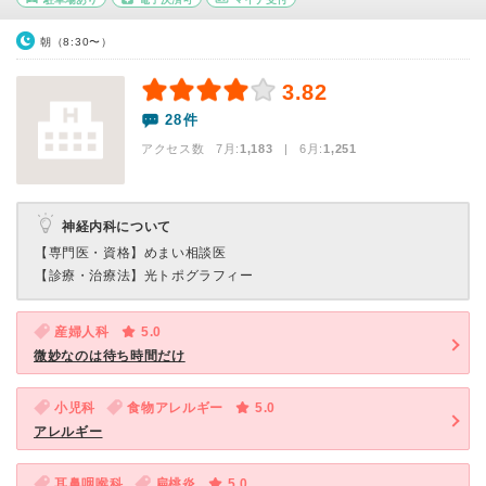
朝（8:30〜）
3.82
28件
アクセス数 7月:
1,183
| 6月:
1,251
神経内科について
【専門医・資格】
めまい相談医
【診療・治療法】
光トポグラフィー
産婦人科
5.0
微妙なのは待ち時間だけ
小児科
食物アレルギー
5.0
アレルギー
耳鼻咽喉科
扁桃炎
5.0