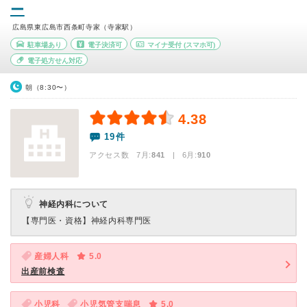
ー
広島県東広島市西条町寺家（寺家駅）
駐車場あり
電子決済可
マイナ受付
(スマホ可)
電子処方せん対応
朝（8:30〜）
4.38
19件
アクセス数 7月:
841
| 6月:
910
神経内科について
【専門医・資格】
神経内科専門医
産婦人科
5.0
出産前検査
小児科
小児気管支喘息
5.0