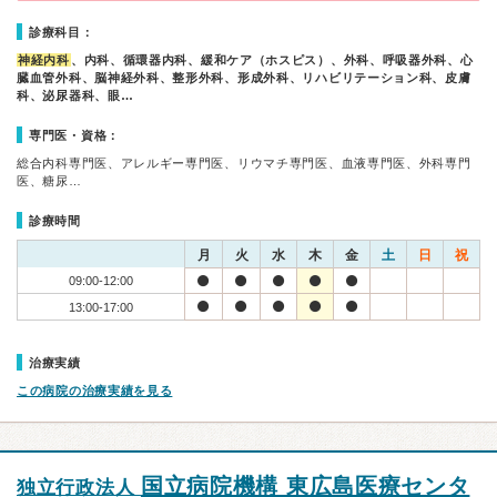
診療科目：
神経内科
、内科、循環器内科、緩和ケア（ホスピス）、外科、呼吸器外科、心
臓血管外科、脳神経外科、整形外科、形成外科、リハビリテーション科、皮膚
科、泌尿器科、眼…
専門医・資格：
総合内科専門医、アレルギー専門医、リウマチ専門医、血液専門医、外科専門
医、糖尿…
診療時間
月
火
水
木
金
土
日
祝
09:00-12:00
13:00-17:00
治療実績
この病院の治療実績を見る
国立病院機構 東広島医療センタ
独立行政法人