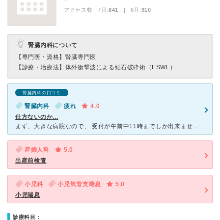
アクセス数 7月:
841
| 6月:
910
腎臓内科について
【専門医・資格】
腎臓専門医
【診療・治療法】
体外衝撃波による結石破砕術（ESWL）
腎臓内科の口コミ
腎臓内科
疲れ
4.0
仕方ないのか...
まず、大きな病院なので、 受付が午前中11時までしか出来ません。 8時から受付が開始しますが、8時前に行ってもかなりお客さんが来ていて、結局早く行っても待ち時間が少しありました。 それも受付の話
産婦人科
5.0
出産前検査
小児科
小児気管支喘息
5.0
小児喘息
診療科目：