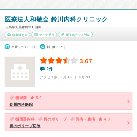
医療法人和敬会 鈴川内科クリニック
広島県安芸郡府中町山田
駐車場あり
マイナ受付
電子処方せん対応
土曜（〜12:30）
朝（8:30〜）
3.67
2件
アクセス数 7月:
46
| 6月:
93
糖尿病
5.0
鈴川内科医院
循環器内科
胃のポリープ
胃痛・腹痛
4.0
胃のポリープ切除