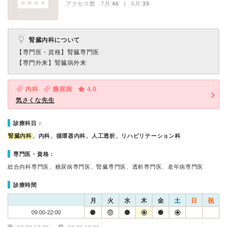
アクセス数 7月:
46
| 6月:
39
腎臓内科について
【専門医・資格】
腎臓専門医
【専門外来】
腎臓病外来
内科
糖尿病
4.0
気さくな先生
診療科目：
腎臓内科
、内科、循環器内科、人工透析、リハビリテーション科
専門医・資格：
総合内科専門医、糖尿病専門医、腎臓専門医、透析専門医、老年病専門医
診療時間
月
火
水
木
金
土
日
祝
09:00-22:00