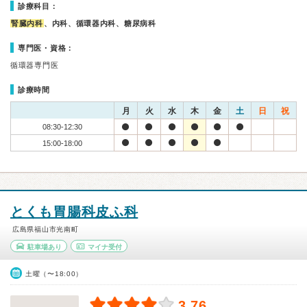
診療科目：
腎臓内科
、内科、循環器内科、糖尿病科
専門医・資格：
循環器専門医
診療時間
月
火
水
木
金
土
日
祝
08:30-12:30
15:00-18:00
とくも胃腸科皮ふ科
広島県福山市光南町
駐車場あり
マイナ受付
土曜（〜18:00）
3.76