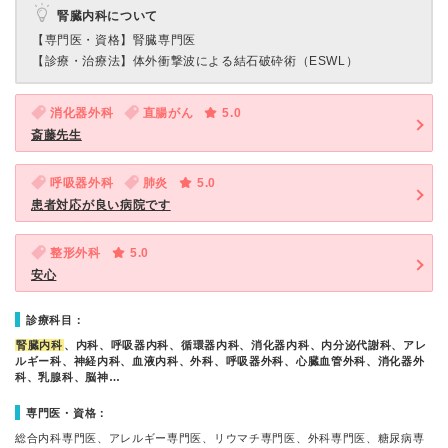
腎臓内科について
【専門医・資格】
腎臓専門医
【診療・治療法】
体外衝撃波による結石破砕術（ESWL）
消化器外科
直腸がん
5.0
斎藤先生
呼吸器外科
肺炎
5.0
患者対応が良い病院です
整形外科
5.0
安心
診療科目：
腎臓内科
、内科、呼吸器内科、循環器内科、消化器内科、内分泌代謝科、アレ
ルギー科、神経内科、血液内科、外科、呼吸器外科、心臓血管外科、消化器外
科、乳腺科、脳神…
専門医・資格：
総合内科専門医、アレルギー専門医、リウマチ専門医、外科専門医、糖尿病専