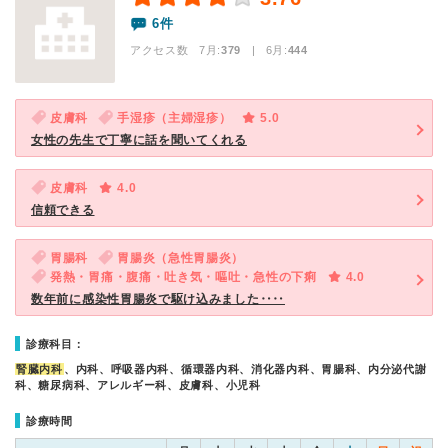
6件
アクセス数 7月:
379
| 6月:
444
皮膚科
手湿疹（主婦湿疹）
5.0
女性の先生で丁寧に話を聞いてくれる
皮膚科
4.0
信頼できる
胃腸科
胃腸炎（急性胃腸炎）
発熱・胃痛・腹痛・吐き気・嘔吐・急性の下痢
4.0
数年前に感染性胃腸炎で駆け込みました‥‥
診療科目：
腎臓内科
、内科、呼吸器内科、循環器内科、消化器内科、胃腸科、内分泌代謝
科、糖尿病科、アレルギー科、皮膚科、小児科
診療時間