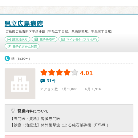
県立広島病院
広島県広島市南区宇品神田（宇品二丁目駅、県病院前駅、宇品三丁目駅）
駐車場あり
電子決済可
マイナ受付
(スマホ可)
電子処方せん対応
朝（8:30〜）
4.01
31件
アクセス数 7月:
1,888
| 6月:
1,916
腎臓内科について
【専門医・資格】
腎臓専門医
【診療・治療法】
体外衝撃波による結石破砕術（ESWL）