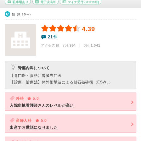
駐車場あり
電子決済可
マイナ受付
(スマホ可)
朝（8:30〜）
4.39
21件
アクセス数 7月:
954
| 6月:
1,041
腎臓内科について
【専門医・資格】
腎臓専門医
【診療・治療法】
体外衝撃波による結石破砕術（ESWL）
外科
5.0
入院病棟看護師さんのレベルが高い
産婦人科
5.0
出産でお世話になりました