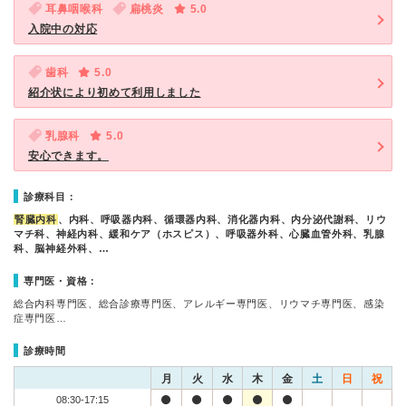
耳鼻咽喉科
扁桃炎
5.0
入院中の対応
歯科
5.0
紹介状により初めて利用しました
乳腺科
5.0
安心できます。
診療科目：
腎臓内科
、内科、呼吸器内科、循環器内科、消化器内科、内分泌代謝科、リウ
マチ科、神経内科、緩和ケア（ホスピス）、呼吸器外科、心臓血管外科、乳腺
科、脳神経外科、…
専門医・資格：
総合内科専門医、総合診療専門医、アレルギー専門医、リウマチ専門医、感染
症専門医…
診療時間
月
火
水
木
金
土
日
祝
08:30-17:15