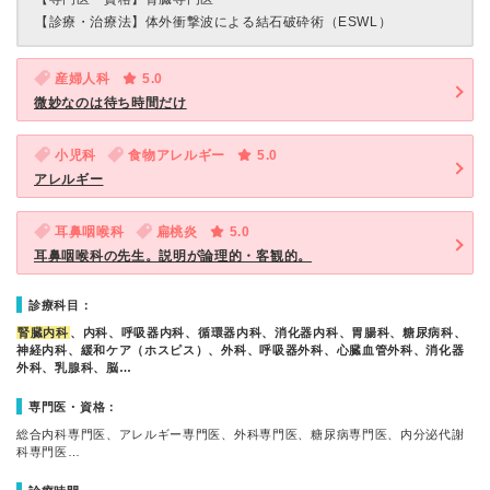
【診療・治療法】
体外衝撃波による結石破砕術（ESWL）
産婦人科
5.0
微妙なのは待ち時間だけ
小児科
食物アレルギー
5.0
アレルギー
耳鼻咽喉科
扁桃炎
5.0
耳鼻咽喉科の先生。説明が論理的・客観的。
診療科目：
腎臓内科
、内科、呼吸器内科、循環器内科、消化器内科、胃腸科、糖尿病科、
神経内科、緩和ケア（ホスピス）、外科、呼吸器外科、心臓血管外科、消化器
外科、乳腺科、脳…
専門医・資格：
総合内科専門医、アレルギー専門医、外科専門医、糖尿病専門医、内分泌代謝
科専門医…