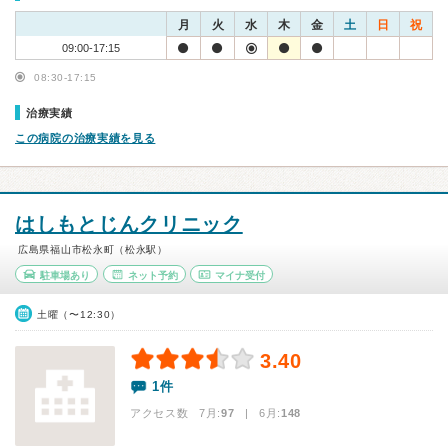
月
火
水
木
金
土
日
祝
09:00-17:15
08:30-17:15
治療実績
この病院の治療実績を見る
はしもとじんクリニック
広島県福山市松永町（松永駅）
駐車場あり
ネット予約
マイナ受付
土曜（〜12:30）
3.40
1件
アクセス数 7月:
97
| 6月:
148