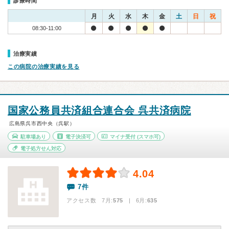
診療時間
月
火
水
木
金
土
日
祝
08:30-11:00
治療実績
この病院の治療実績を見る
国家公務員共済組合連合会 呉共済病院
広島県呉市西中央（呉駅）
駐車場あり
電子決済可
マイナ受付
(スマホ可)
電子処方せん対応
4.04
7件
アクセス数 7月:
575
| 6月:
635