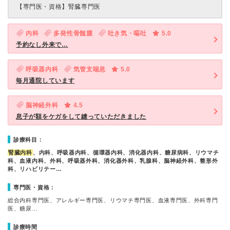
【専門医・資格】
腎臓専門医
内科
多発性骨髄腫
吐き気・嘔吐
5.0
予約なし外来で…
呼吸器内科
気管支喘息
5.0
毎月通院しています
脳神経外科
4.5
息子が額をケガをして縫っていただきました
診療科目：
腎臓内科
、内科、呼吸器内科、循環器内科、消化器内科、糖尿病科、リウマチ
科、血液内科、外科、呼吸器外科、消化器外科、乳腺科、脳神経外科、整形外
科、リハビリテー…
専門医・資格：
総合内科専門医、アレルギー専門医、リウマチ専門医、血液専門医、外科専門
医、糖尿…
診療時間