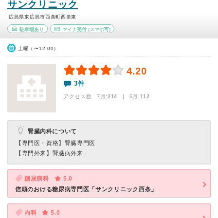
サンクリニック
広島県東広島市西条町西条東
駐車場あり
マイナ受付
(スマホ可)
土曜（〜12:00）
4.20
3件
アクセス数 7月:
214
| 6月:
112
腎臓内科について
【専門医・資格】
腎臓専門医
【専門外来】
腎臓病外来
糖尿病科
5.0
信頼のおける糖尿病専門医「サンクリニック西条」
内科
5.0