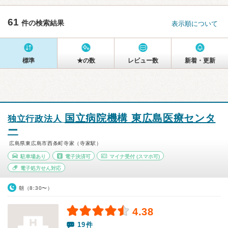
61
件の検索結果
表示順について
標準
★の数
レビュー数
新着・更新
国立病院機構 東広島医療センタ
独立行政法人
ー
広島県東広島市西条町寺家（寺家駅）
駐車場あり
電子決済可
マイナ受付
(スマホ可)
電子処方せん対応
朝（8:30〜）
4.38
19件