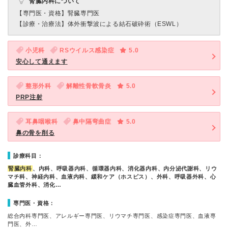
腎臓内科について
【専門医・資格】
腎臓専門医
【診療・治療法】
体外衝撃波による結石破砕術（ESWL）
小児科
RSウイルス感染症
5.0
安心して通えます
整形外科
解離性骨軟骨炎
5.0
PRP注射
耳鼻咽喉科
鼻中隔弯曲症
5.0
鼻の骨を削る
診療科目：
腎臓内科
、内科、呼吸器内科、循環器内科、消化器内科、内分泌代謝科、リウ
マチ科、神経内科、血液内科、緩和ケア（ホスピス）、外科、呼吸器外科、心
臓血管外科、消化…
専門医・資格：
総合内科専門医、アレルギー専門医、リウマチ専門医、感染症専門医、血液専
門医、外…