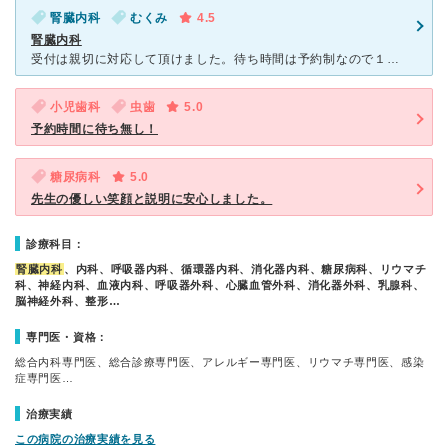
腎臓内科
むくみ
4.5
腎臓内科
受付は親切に対応して頂けました。待ち時間は予約制なので１５分前後です。待合室も広く、椅子もたくさん用意されています。腎臓内科の医師は、曜日によってちがいます。患者の立場になって考えて頂ける先生が多いで
小児歯科
虫歯
5.0
予約時間に待ち無し！
糖尿病科
5.0
先生の優しい笑顔と説明に安心しました。
診療科目：
腎臓内科
、内科、呼吸器内科、循環器内科、消化器内科、糖尿病科、リウマチ
科、神経内科、血液内科、呼吸器外科、心臓血管外科、消化器外科、乳腺科、
脳神経外科、整形…
専門医・資格：
総合内科専門医、総合診療専門医、アレルギー専門医、リウマチ専門医、感染
症専門医…
治療実績
この病院の治療実績を見る