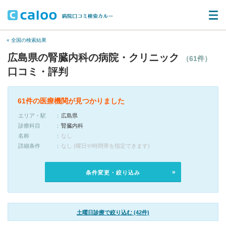
« 全国の検索結果
広島県の腎臓内科の病院・クリニック
（61件）
口コミ・評判
61件の医療機関が見つかりました
エリア・駅
広島県
診療科目
腎臓内科
名称
なし
詳細条件
なし (曜日や時間帯を指定できます)
条件変更・絞り込み
土曜日診療で絞り込む (42件)