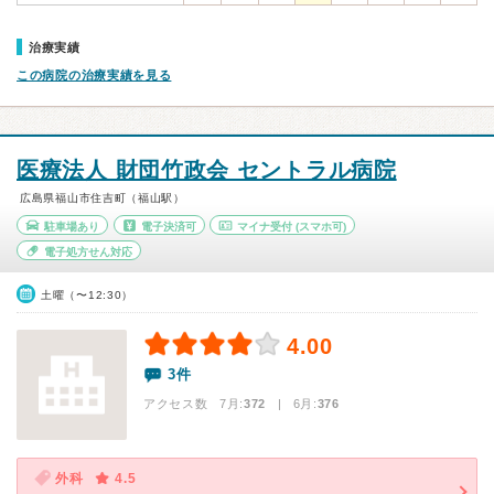
治療実績
この病院の治療実績を見る
医療法人 財団竹政会 セントラル病院
広島県福山市住吉町（福山駅）
駐車場あり
電子決済可
マイナ受付
(スマホ可)
電子処方せん対応
土曜（〜12:30）
4.00
3件
アクセス数 7月:
372
| 6月:
376
外科
4.5