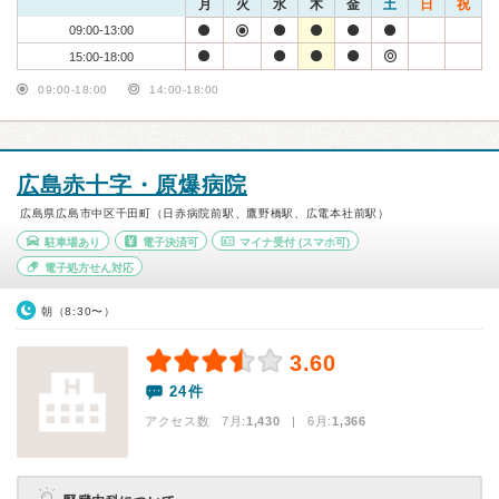
月
火
水
木
金
土
日
祝
09:00-13:00
15:00-18:00
09:00-18:00
14:00-18:00
広島赤十字・原爆病院
広島県広島市中区千田町（日赤病院前駅、鷹野橋駅、広電本社前駅）
駐車場あり
電子決済可
マイナ受付
(スマホ可)
電子処方せん対応
朝（8:30〜）
3.60
24件
アクセス数 7月:
1,430
| 6月:
1,366