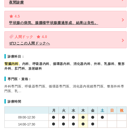
夜間診療
4.5
甲状腺の病気、腺腫様甲状腺腫過形成、結果は良性。
人間ドック
4.0
ぜひここの人間ドックへ
診療科目：
腎臓内科
、内科、呼吸器内科、循環器内科、消化器内科、外科、乳腺科、整形
外科、肛門科、放射線科
専門医・資格：
外科専門医、呼吸器専門医、循環器専門医、消化器内視鏡専門医、整形外科専
門医、乳…
診療時間
月
火
水
木
金
土
日
祝
09:00-12:30
14:00-17:30