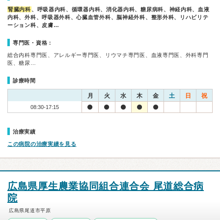
腎臓内科
、呼吸器内科、循環器内科、消化器内科、糖尿病科、神経内科、血液
内科、外科、呼吸器外科、心臓血管外科、脳神経外科、整形外科、リハビリテ
ーション科、皮膚…
専門医・資格：
総合内科専門医、アレルギー専門医、リウマチ専門医、血液専門医、外科専門
医、糖尿…
診療時間
月
火
水
木
金
土
日
祝
08:30-17:15
治療実績
この病院の治療実績を見る
広島県厚生農業協同組合連合会 尾道総合病
院
広島県尾道市平原