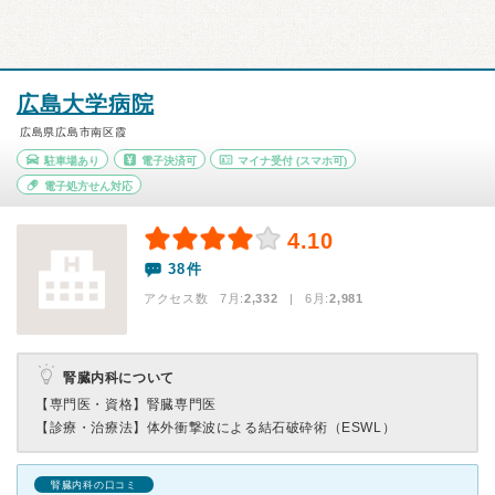
広島大学病院
広島県広島市南区霞
駐車場あり
電子決済可
マイナ受付
(スマホ可)
電子処方せん対応
4.10
38件
アクセス数 7月:
2,332
| 6月:
2,981
腎臓内科について
【専門医・資格】
腎臓専門医
【診療・治療法】
体外衝撃波による結石破砕術（ESWL）
腎臓内科の口コミ