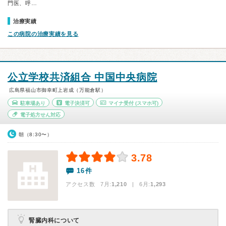
門医、呼…
治療実績
この病院の治療実績を見る
公立学校共済組合 中国中央病院
広島県福山市御幸町上岩成（万能倉駅）
駐車場あり
電子決済可
マイナ受付
(スマホ可)
電子処方せん対応
朝（8:30〜）
3.78
16件
アクセス数 7月:
1,210
| 6月:
1,293
腎臓内科について