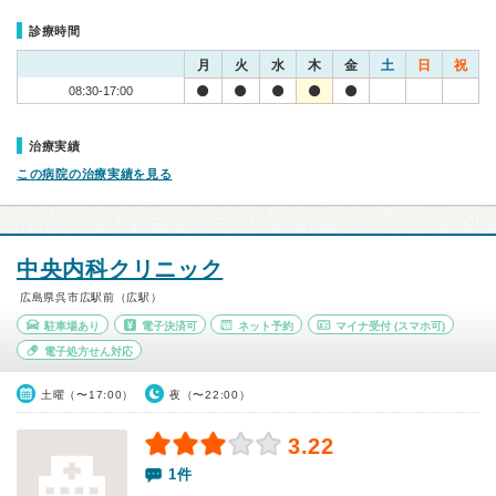
診療時間
月
火
水
木
金
土
日
祝
08:30-17:00
治療実績
この病院の治療実績を見る
中央内科クリニック
広島県呉市広駅前（広駅）
駐車場あり
電子決済可
ネット予約
マイナ受付
(スマホ可)
電子処方せん対応
土曜（〜17:00）
夜（〜22:00）
3.22
1件