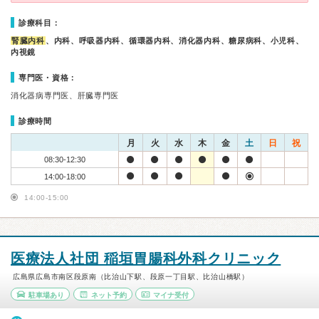
診療科目：
腎臓内科
、内科、呼吸器内科、循環器内科、消化器内科、糖尿病科、小児科、
内視鏡
専門医・資格：
消化器病専門医、肝臓専門医
診療時間
月
火
水
木
金
土
日
祝
08:30-12:30
14:00-18:00
14:00-15:00
医療法人社団 稲垣胃腸科外科クリニック
広島県広島市南区段原南（比治山下駅、段原一丁目駅、比治山橋駅）
駐車場あり
ネット予約
マイナ受付