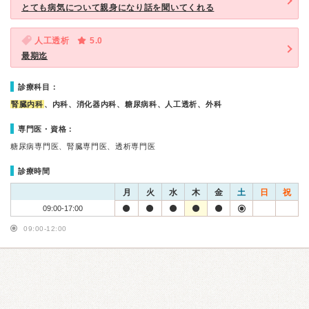
とても病気について親身になり話を聞いてくれる
人工透析
5.0
最期迄
診療科目：
腎臓内科
、内科、消化器内科、糖尿病科、人工透析、外科
専門医・資格：
糖尿病専門医、腎臓専門医、透析専門医
診療時間
月
火
水
木
金
土
日
祝
09:00-17:00
09:00-12:00