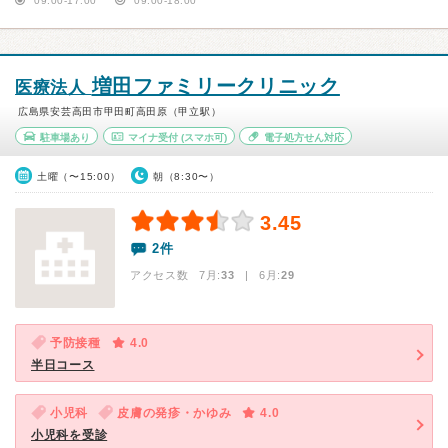
09:00-17:00
09:00-18:00
増田ファミリークリニック
医療法人
広島県安芸高田市甲田町高田原（甲立駅）
駐車場あり
マイナ受付
(スマホ可)
電子処方せん対応
土曜（〜15:00）
朝（8:30〜）
3.45
2件
アクセス数 7月:
33
| 6月:
29
予防接種
4.0
半日コース
小児科
皮膚の発疹・かゆみ
4.0
小児科を受診