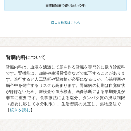
日曜日診療で絞り込む (0件)
口コミ検索はこちら
腎臓内科について
腎臓内科は、血液を濾過して尿を作る腎臓を専門的に扱う診療科
です。腎機能は、加齢や生活習慣病などで低下することがありま
す。進行すると人工透析や腎移植が必要になるほか、心筋梗塞や
脳卒中を発症するリスクも高まります。腎臓病の初期は自覚症状
がほぼないため、尿検査や血液検査、画像診断による早期発見が
非常に重要です。食事療法による塩分、タンパク質の摂取制限
（必要に応じて水分制限）、生活習慣の見直し、薬物療法で…
【
続きを読む
】