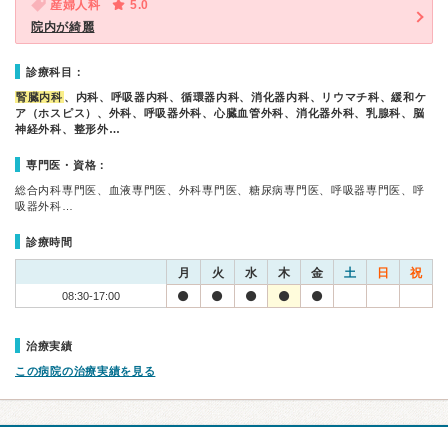
産婦人科
5.0
院内が綺麗
診療科目：
腎臓内科
、内科、呼吸器内科、循環器内科、消化器内科、リウマチ科、緩和ケ
ア（ホスピス）、外科、呼吸器外科、心臓血管外科、消化器外科、乳腺科、脳
神経外科、整形外…
専門医・資格：
総合内科専門医、血液専門医、外科専門医、糖尿病専門医、呼吸器専門医、呼
吸器外科…
診療時間
月
火
水
木
金
土
日
祝
08:30-17:00
治療実績
この病院の治療実績を見る