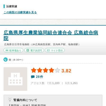
治療実績
この病院の治療実績を見る
広島県厚生農業協同組合連合会 広島総合病
院
広島県廿日市市地御前（JA広島病院前駅、宮内串戸駅、地御前駅）
駐車場あり
電子決済可
マイナ受付
朝（8:30〜）
3.82
28件
アクセス数 7月:
1,183
| 6月:
1,251
腎臓内科について
【専門医・資格】
腎臓専門医