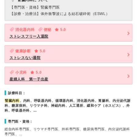
腎臓内科について
【専門医・資格】
腎臓専門医
【診療・治療法】
体外衝撃波による結石破砕術（ESWL）
消化器内科
便秘
5.0
ストレスフリー入退院
健康診断
5.0
ストレスない通院
小児科
5.0
産婦人科 第一子出産
診療科目：
腎臓内科
、内科、呼吸器内科、循環器内科、消化器内科、胃腸科、内分泌代謝
科、糖尿病科、リウマチ科、神経内科、人工透析、緩和ケア（ホスピス）、外
科、呼吸器外科、…
専門医・資格：
総合内科専門医、リウマチ専門医、外科専門医、糖尿病専門医、内分泌代謝科
専門医、…