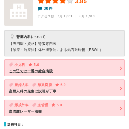
3.85
30件
アクセス数 7月:
1,601
| 6月:
1,913
腎臓内科について
【専門医・資格】
腎臓専門医
【診療・治療法】
体外衝撃波による結石破砕術（ESWL）
小児科
5.0
この辺では一番の総合病院
産婦人科
卵巣嚢腫
5.0
産婦人科の先生は説明が丁寧
形成外科
血管腫
5.0
血管腫レーザー治療
診療科目：