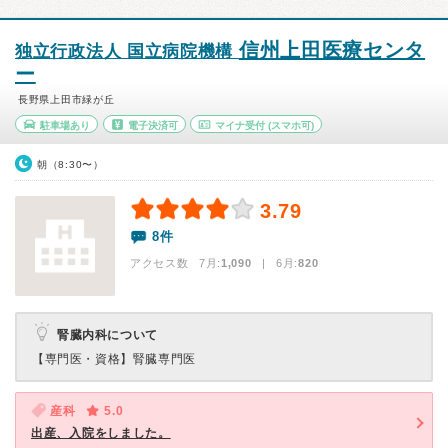
信州上田医療センタ
独立行政法人 国立病院機構
ー
長野県上田市緑が丘
駐車場あり
電子決済可
マイナ受付
(スマホ可)
朝（8:30〜）
3.79
8件
アクセス数 7月:
1,090
| 6月:
820
腎臓内科について
【専門医・資格】
腎臓専門医
産科
5.0
出産、入院をしました。