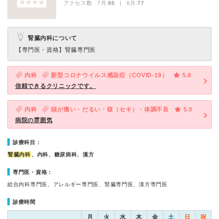
アクセス数 7月:
86
| 6月:
77
腎臓内科について
【専門医・資格】
腎臓専門医
内科
新型コロナウイルス感染症（COVID-19）
5.0
信頼できるクリニックです。
内科
頭が痛い・だるい・咳（セキ）・体調不良
5.0
病院の雰囲気
診療科目：
腎臓内科
、内科、糖尿病科、漢方
専門医・資格：
総合内科専門医、アレルギー専門医、腎臓専門医、漢方専門医
診療時間
月
火
水
木
金
土
日
祝