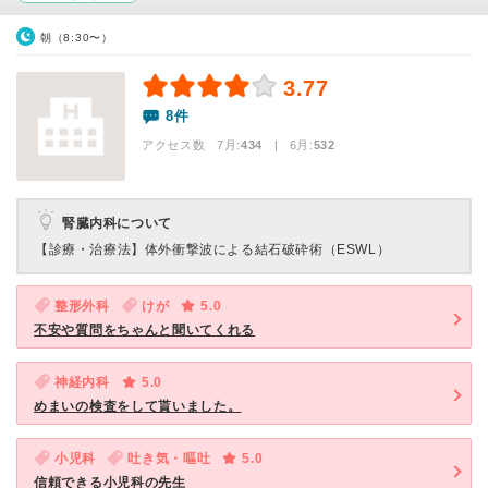
朝（8:30〜）
3.77
8件
アクセス数 7月:
434
| 6月:
532
腎臓内科について
【診療・治療法】
体外衝撃波による結石破砕術（ESWL）
整形外科
けが
5.0
不安や質問をちゃんと聞いてくれる
神経内科
5.0
めまいの検査をして貰いました。
小児科
吐き気・嘔吐
5.0
信頼できる小児科の先生