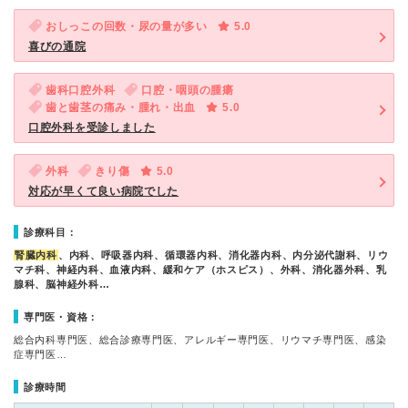
おしっこの回数・尿の量が多い
5.0
喜びの通院
歯科口腔外科
口腔・咽頭の腫瘍
歯と歯茎の痛み・腫れ・出血
5.0
口腔外科を受診しました
外科
きり傷
5.0
対応が早くて良い病院でした
診療科目：
腎臓内科
、内科、呼吸器内科、循環器内科、消化器内科、内分泌代謝科、リウ
マチ科、神経内科、血液内科、緩和ケア（ホスピス）、外科、消化器外科、乳
腺科、脳神経外科…
専門医・資格：
総合内科専門医、総合診療専門医、アレルギー専門医、リウマチ専門医、感染
症専門医…
診療時間