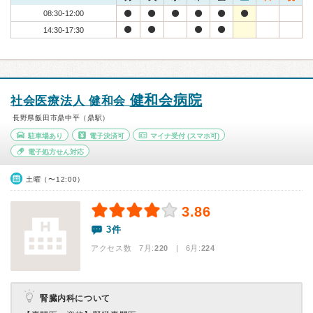
08:30-12:00
14:30-17:30
健和会病院
社会医療法人 健和会
長野県飯田市鼎中平（鼎駅）
駐車場あり
電子決済可
マイナ受付
(スマホ可)
電子処方せん対応
土曜（〜12:00）
3.86
3件
アクセス数 7月:
220
| 6月:
224
腎臓内科について