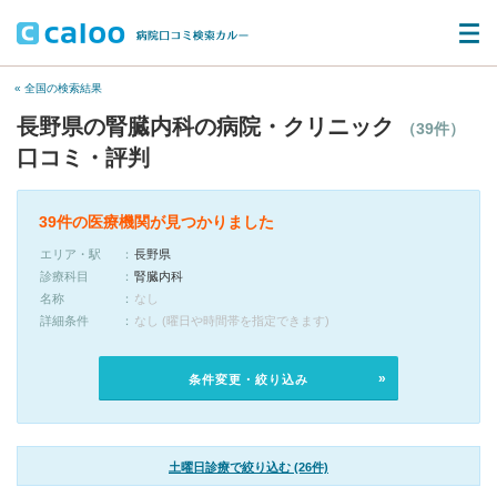
« 全国の検索結果
長野県の腎臓内科の病院・クリニック
（39件）
口コミ・評判
39件の医療機関が見つかりました
エリア・駅
長野県
診療科目
腎臓内科
名称
なし
詳細条件
なし (曜日や時間帯を指定できます)
条件変更・絞り込み
土曜日診療で絞り込む (26件)