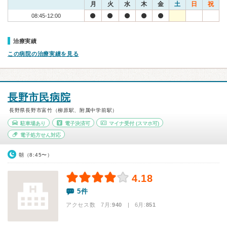
月
火
水
木
金
土
日
祝
08:45-12:00
治療実績
この病院の治療実績を見る
長野市民病院
長野県長野市富竹（柳原駅、附属中学前駅）
駐車場あり
電子決済可
マイナ受付
(スマホ可)
電子処方せん対応
朝（8:45〜）
4.18
5件
アクセス数 7月:
940
| 6月:
851