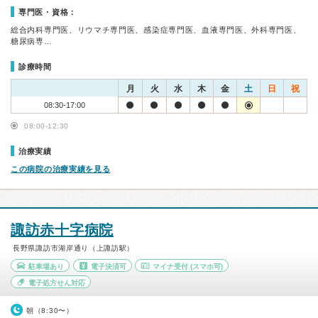
専門医・資格：
総合内科専門医、リウマチ専門医、感染症専門医、血液専門医、外科専門医、
糖尿病専…
診療時間
月
火
水
木
金
土
日
祝
08:30-17:00
08:00-12:30
治療実績
この病院の治療実績を見る
諏訪赤十字病院
長野県諏訪市湖岸通り（上諏訪駅）
駐車場あり
電子決済可
マイナ受付
(スマホ可)
電子処方せん対応
朝（8:30〜）