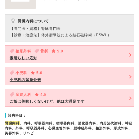
腎臓内科について
【専門医・資格】
腎臓専門医
【診療・治療法】
体外衝撃波による結石破砕術（ESWL）
整形外科
骨折
5.0
素晴らしい応対
小児科
5.0
小児科の緊急外来
産婦人科
4.5
ご飯は美味しくないけど、他は大満足です
診療科目：
腎臓内科
、内科、呼吸器内科、循環器内科、消化器内科、内分泌代謝科、神経
内科、外科、呼吸器外科、心臓血管外科、脳神経外科、整形外科、形成外科、
美容外科、リハビ…