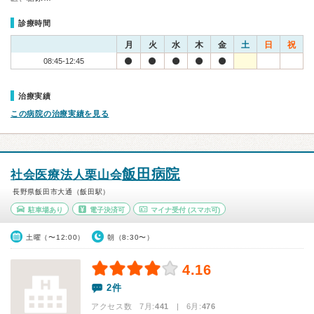
診療時間
月
火
水
木
金
土
日
祝
08:45-12:45
治療実績
この病院の治療実績を見る
飯田病院
社会医療法人栗山会
長野県飯田市大通（飯田駅）
駐車場あり
電子決済可
マイナ受付
(スマホ可)
土曜（〜12:00）
朝（8:30〜）
4.16
2件
アクセス数 7月:
441
| 6月:
476