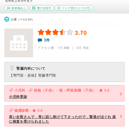
長野県上田市中丸子
駐車場あり
電子決済可
マイナ受付
(スマホ可)
土曜（〜12:00）
3.70
3件
アクセス数 7月:
350
| 6月:
714
腎臓内科について
【専門医・資格】
腎臓専門医
小児科
発熱（子供）・咳・呼吸困難（子供）
5.0
小児科受診
健康診断
4.0
若い女医さんで，常に話し掛けて下さったので，緊張がほぐれ 楽
に検査を受けられました