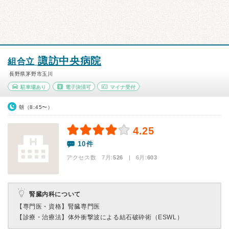
諏訪中央病院
組合立
長野県茅野市玉川
駐車場あり
電子決済可
マイナ受付
朝（8:45〜）
4.25
10件
アクセス数 7月:
526
| 6月:
603
腎臓内科について
【専門医・資格】
腎臓専門医
【診療・治療法】
体外衝撃波による結石破砕術（ESWL）