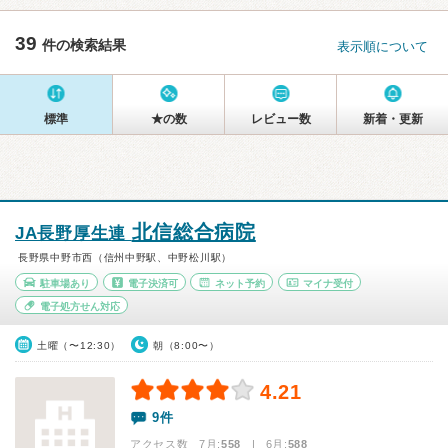
39
件の検索結果
表示順について
標準
★の数
レビュー数
新着・更新
北信総合病院
JA長野厚生連
長野県中野市西（信州中野駅、中野松川駅）
駐車場あり
電子決済可
ネット予約
マイナ受付
電子処方せん対応
土曜（〜12:30）
朝（8:00〜）
4.21
9件
アクセス数 7月:
558
| 6月:
588