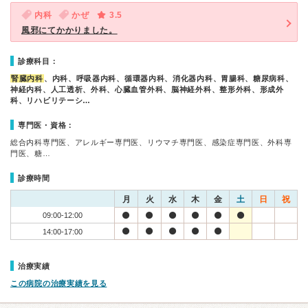
内科
かぜ
3.5
風邪にてかかりました。
診療科目：
腎臓内科
、内科、呼吸器内科、循環器内科、消化器内科、胃腸科、糖尿病科、
神経内科、人工透析、外科、心臓血管外科、脳神経外科、整形外科、形成外
科、リハビリテーシ…
専門医・資格：
総合内科専門医、アレルギー専門医、リウマチ専門医、感染症専門医、外科専
門医、糖…
診療時間
月
火
水
木
金
土
日
祝
09:00-12:00
14:00-17:00
治療実績
この病院の治療実績を見る