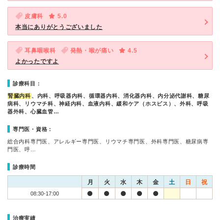
皮膚科
5.0
本当にありがとうございました
耳鼻咽喉科
発熱・喉が痛い
4.5
よかったですよ
診療科目：
腎臓内科
、内科、呼吸器内科、循環器内科、消化器内科、内分泌代謝科、糖尿
病科、リウマチ科、神経内科、血液内科、緩和ケア（ホスピス）、外科、呼吸
器外科、心臓血管…
専門医・資格：
総合内科専門医、アレルギー専門医、リウマチ専門医、外科専門医、糖尿病専
門医、呼…
診療時間
月
火
水
木
金
土
日
祝
08:30-17:00
治療実績