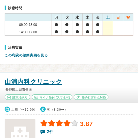
診療時間
月
火
水
木
金
土
日
祝
09:00-13:00
14:00-17:00
治療実績
この病院の治療実績を見る
山浦内科クリニック
長野県上田市長瀬
駐車場あり
マイナ受付
(スマホ可)
電子処方せん対応
土曜（〜12:00）
朝（8:30〜）
3.87
2件