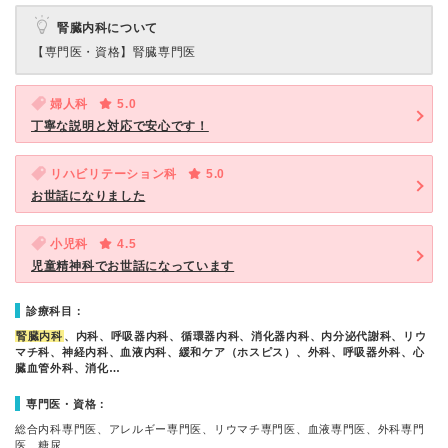
腎臓内科について
【専門医・資格】
腎臓専門医
婦人科
5.0
丁寧な説明と対応で安心です！
リハビリテーション科
5.0
お世話になりました
小児科
4.5
児童精神科でお世話になっています
診療科目：
腎臓内科
、内科、呼吸器内科、循環器内科、消化器内科、内分泌代謝科、リウ
マチ科、神経内科、血液内科、緩和ケア（ホスピス）、外科、呼吸器外科、心
臓血管外科、消化…
専門医・資格：
総合内科専門医、アレルギー専門医、リウマチ専門医、血液専門医、外科専門
医、糖尿…