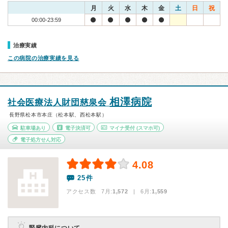
月
火
水
木
金
土
日
祝
00:00-23:59
治療実績
この病院の治療実績を見る
相澤病院
社会医療法人財団慈泉会
長野県松本市本庄（松本駅、西松本駅）
駐車場あり
電子決済可
マイナ受付
(スマホ可)
電子処方せん対応
4.08
25件
アクセス数 7月:
1,572
| 6月:
1,559