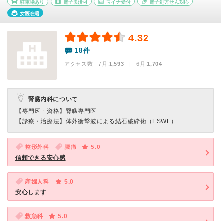
駐車場あり
電子決済可
マイナ受付
電子処方せん対応
女医在籍
4.32
18件
アクセス数 7月:
1,593
| 6月:
1,704
腎臓内科について
【専門医・資格】
腎臓専門医
【診療・治療法】
体外衝撃波による結石破砕術（ESWL）
整形外科
腰痛
5.0
信頼できる安心感
産婦人科
5.0
安心します
救急科
5.0