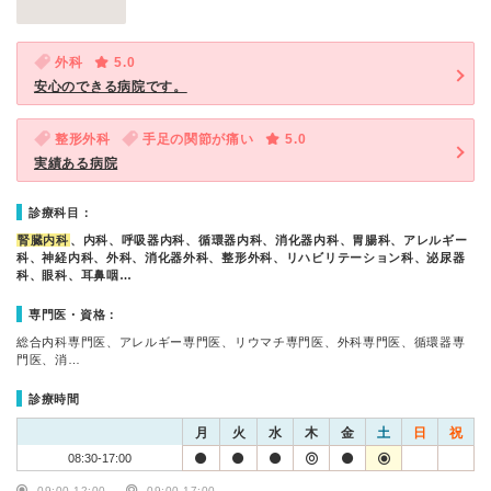
外科
5.0
安心のできる病院です。
整形外科
手足の関節が痛い
5.0
実績ある病院
診療科目：
腎臓内科
、内科、呼吸器内科、循環器内科、消化器内科、胃腸科、アレルギー
科、神経内科、外科、消化器外科、整形外科、リハビリテーション科、泌尿器
科、眼科、耳鼻咽…
専門医・資格：
総合内科専門医、アレルギー専門医、リウマチ専門医、外科専門医、循環器専
門医、消…
診療時間
月
火
水
木
金
土
日
祝
08:30-17:00
09:00-12:00
09:00-17:00