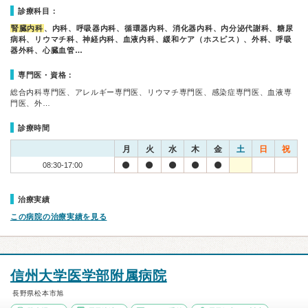
診療科目：
腎臓内科
、内科、呼吸器内科、循環器内科、消化器内科、内分泌代謝科、糖尿
病科、リウマチ科、神経内科、血液内科、緩和ケア（ホスピス）、外科、呼吸
器外科、心臓血管…
専門医・資格：
総合内科専門医、アレルギー専門医、リウマチ専門医、感染症専門医、血液専
門医、外…
診療時間
月
火
水
木
金
土
日
祝
08:30-17:00
治療実績
この病院の治療実績を見る
信州大学医学部附属病院
長野県松本市旭