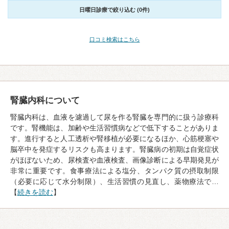
日曜日診療で絞り込む (0件)
口コミ検索はこちら
腎臓内科について
腎臓内科は、血液を濾過して尿を作る腎臓を専門的に扱う診療科
です。腎機能は、加齢や生活習慣病などで低下することがありま
す。進行すると人工透析や腎移植が必要になるほか、心筋梗塞や
脳卒中を発症するリスクも高まります。腎臓病の初期は自覚症状
がほぼないため、尿検査や血液検査、画像診断による早期発見が
非常に重要です。食事療法による塩分、タンパク質の摂取制限
（必要に応じて水分制限）、生活習慣の見直し、薬物療法で…
【
続きを読む
】