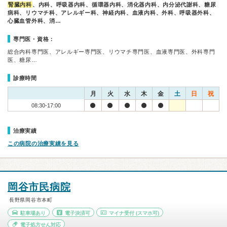
腎臓内科
、内科、呼吸器内科、循環器内科、消化器内科、内分泌代謝科、糖尿
病科、リウマチ科、アレルギー科、神経内科、血液内科、外科、呼吸器外科、
心臓血管外科、消…
専門医・資格：
総合内科専門医、アレルギー専門医、リウマチ専門医、血液専門医、外科専門
医、糖尿…
診療時間
月
火
水
木
金
土
日
祝
08:30-17:00
治療実績
この病院の治療実績を見る
岡谷市民病院
長野県岡谷市本町
駐車場あり
電子決済可
マイナ受付
(スマホ可)
電子処方せん対応