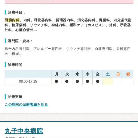
診療科目：
腎臓内科
、内科、呼吸器内科、循環器内科、消化器内科、胃腸科、内分泌代謝
科、糖尿病科、リウマチ科、神経内科、緩和ケア（ホスピス）、外科、呼吸器
外科、心臓血管外…
専門医・資格：
総合内科専門医、アレルギー専門医、リウマチ専門医、血液専門医、外科専門
医、糖尿…
診療時間
月
火
水
木
金
土
日
祝
08:30-17:15
治療実績
この病院の治療実績を見る
丸子中央病院