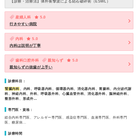
【診療・治療法】
体外衝撃波による結石破砕術（ESWL）
産婦人科
5.0
行きやすい病院
内科
5.0
内科は説明が丁寧
歯科口腔外科
親知らず
5.0
親知らずの抜歯が上手い
診療科目：
腎臓内科
、内科、呼吸器内科、循環器内科、消化器内科、胃腸科、内分泌代謝
科、神経内科、外科、呼吸器外科、心臓血管外科、消化器外科、脳神経外科、
整形外科、形成外…
専門医・資格：
総合内科専門医、アレルギー専門医、感染症専門医、血液専門医、外科専門
医、糖尿病…
診療時間