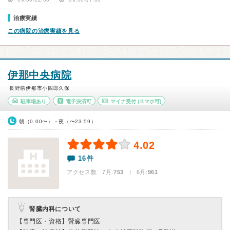
治療実績
この病院の治療実績を見る
伊那中央病院
長野県伊那市小四郎久保
駐車場あり
電子決済可
マイナ受付
(スマホ可)
朝（0:00〜）・夜（〜23:59）
4.02
16件
アクセス数 7月:
753
| 6月:
961
腎臓内科について
【専門医・資格】
腎臓専門医