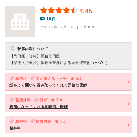
4.45
16件
アクセス数 7月:
892
| 6月:
879
腎臓内科について
【専門医・資格】
腎臓専門医
【診療・治療法】
体外衝撃波による結石破砕術（ESWL）
精神科
気が滅入る・不安
5.0
話をよく聞いて汲み取ってくれる元気な医師
整形外科
けが
5.0
親身になってくれる看護師、医師
精神科
摂食障害
5.0
精神科