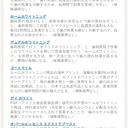
る施術のことで、歯の表面に高濃度の薬剤を塗り特殊な光を当て
て歯の色素を分解するため、短期間で効果を実感しやすい。（保
険適用なし）
ホームホワイトニング
歯科医の指示のもと、患者自身が自宅などで歯の漂白を行うこ
と。歯科医院にて作製したマウスピースに低濃度の薬剤を入れ、
毎日2時間以上装着することで歯の色素を細かく分解するので、自
然な白さが続きやすい。（保険適用なし）
デュアルホワイトニング
歯科医院で行う「オフィスホワイトニング」と、歯科医院で作製
したマウスピースを用いて患者自身で行う「ホームホワイトニン
グ」を併用する方法。単一方法と比べて歯の漂白効果が高まる
が、費用が高額になる。（保険適用なし）
ゴースマイル
ホームホワイトニング商品の海外ブランド。過酸化水素6%が含ま
れたホワイトニングジェルは、オフィスホワイトニング後のアフ
ターケアとして、他の歯磨き粉と一緒に使用すると、歯の白さの
持続に効果的。ただし、日本では未認可品となるため、患者同意
ならびに歯科医院の個人輸入となる。（保険適用なし）
デイ ホワイト
FDA（アメリカ食品医薬品局）認可の日中用ホームホワイトニン
グ商品。特許成分APC（不定形リン酸カルシウム）が配合された
薬剤をマウスピースに入れて装着することで、歯のエナメル質を
修復してツヤを出す。（保険適用なし）
オパールエッセンス エクストラブースト