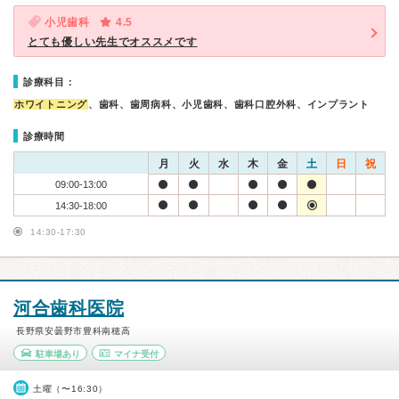
小児歯科
4.5
とても優しい先生でオススメです
診療科目：
ホワイトニング
、歯科、歯周病科、小児歯科、歯科口腔外科、インプラント
診療時間
月
火
水
木
金
土
日
祝
09:00-13:00
14:30-18:00
14:30-17:30
河合歯科医院
長野県安曇野市豊科南穂高
駐車場あり
マイナ受付
土曜（〜16:30）