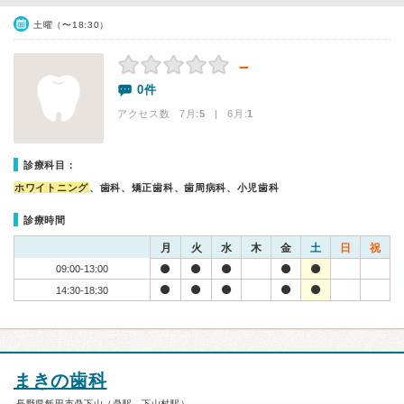
土曜（〜18:30）
－
0件
アクセス数 7月:
5
| 6月:
1
診療科目：
ホワイトニング
、歯科、矯正歯科、歯周病科、小児歯科
診療時間
月
火
水
木
金
土
日
祝
09:00-13:00
14:30-18:30
まきの歯科
長野県飯田市鼎下山（鼎駅、下山村駅）