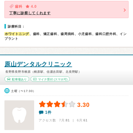
歯科
4.0
丁寧に診察してくれます
診療科目：
ホワイトニング
、歯科、矯正歯科、歯周病科、小児歯科、歯科口腔外科、イン
プラント
原山デンタルクリニック
長野県長野市桐原（桐原駅、信濃吉田駅、北長野駅）
駐車場あり
マイナ受付
(スマホ可)
土曜（〜17:30）
3.30
1件
アクセス数 7月:
81
| 6月:
61