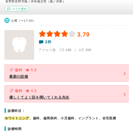
長野県長野市篠ノ井布施五明（篠ノ井駅）
マイナ受付
土曜（〜17:00）
3.79
2件
アクセス数 7月:
150
| 6月:
155
歯科
5.0
最新の設備
歯科
4.5
優しくてよく話を聞いてくれる先生
診療科目：
ホワイトニング
、歯科、歯周病科、小児歯科、インプラント、在宅医療
診療時間