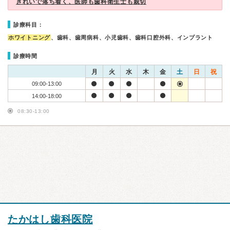
きれいで落ち着く、医師も歯科衛生士も親切
診療科目：
ホワイトニング
、歯科、歯周病科、小児歯科、歯科口腔外科、インプラント
診療時間
月
火
水
木
金
土
日
祝
09:00-13:00
14:00-18:00
08:30-13:00
たかはし歯科医院