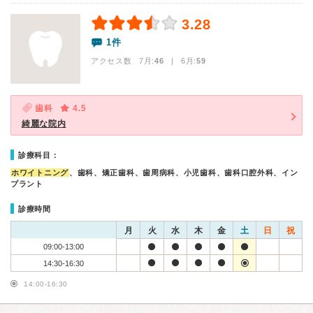
3.28
1件
アクセス数 7月:
46
| 6月:
59
歯科
4.5
綺麗な院内
診療科目：
ホワイトニング
、歯科、矯正歯科、歯周病科、小児歯科、歯科口腔外科、イン
プラント
診療時間
月
火
水
木
金
土
日
祝
09:00-13:00
14:30-16:30
14:00-16:30