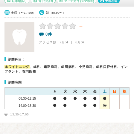
駐車場あり
電子決済可
マイナ受付
(スマホ可)
女医在籍
土曜（〜17:00）
朝（8:30〜）
－
0件
アクセス数 7月:
4
| 6月:
4
診療科目：
ホワイトニング
、歯科、矯正歯科、歯周病科、小児歯科、歯科口腔外科、イン
プラント、在宅医療
診療時間
月
火
水
木
金
土
日
祝
08:30-12:15
14:00-18:30
13:30-17:00