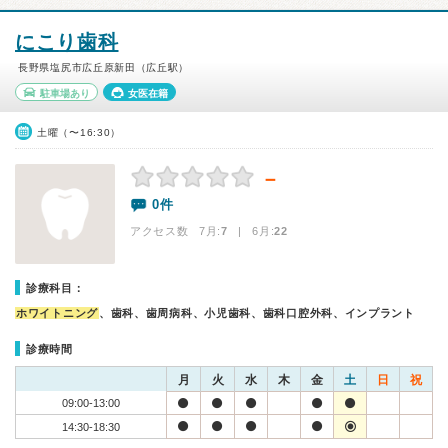
にこり歯科
長野県塩尻市広丘原新田（広丘駅）
駐車場あり
女医在籍
土曜（〜16:30）
－
0件
アクセス数 7月:
7
| 6月:
22
診療科目：
ホワイトニング
、歯科、歯周病科、小児歯科、歯科口腔外科、インプラント
診療時間
月
火
水
木
金
土
日
祝
09:00-13:00
14:30-18:30