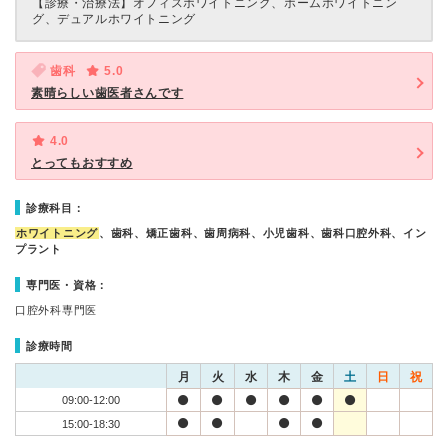
【診療・治療法】
オフィスホワイトニング、ホームホワイトニン
グ、デュアルホワイトニング
歯科
5.0
素晴らしい歯医者さんです
4.0
とってもおすすめ
診療科目：
ホワイトニング
、歯科、矯正歯科、歯周病科、小児歯科、歯科口腔外科、イン
プラント
専門医・資格：
口腔外科専門医
診療時間
月
火
水
木
金
土
日
祝
09:00-12:00
15:00-18:30