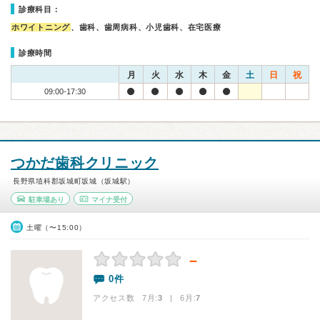
診療科目：
ホワイトニング
、歯科、歯周病科、小児歯科、在宅医療
診療時間
月
火
水
木
金
土
日
祝
09:00-17:30
つかだ歯科クリニック
長野県埴科郡坂城町坂城（坂城駅）
駐車場あり
マイナ受付
土曜（〜15:00）
－
0件
アクセス数 7月:
3
| 6月:
7