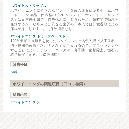
ホワイトストリップス
ホワイトニング成分を含んだシートを歯の表面に貼るホームホワ
イトニング商品。代表格の「3Dクレスト ホワイトストリップ
ス」は日本未承認の「過酸化水素」を含むため、短時間で効果を
発揮するが、欧米人とは異なる歯質の日本人では知覚過敏による
痛みが起こりやすい。（保険適用なし）
ホワイトニング トゥースペースト
100%天然由来原料を使ったスタイリッシュな見た目で人工香料一
切不使用の歯磨き粉。ナノ粒子が含まれるので、ブラッシングを
することにより、ホワイトニングや口臭予防、歯垢除去、歯石沈
着予防ができる。（保険適用なし）
診療科目
歯科
ホワイトニングの関連項目（口コミ検索）
診療内容
ホワイトニング
(4)