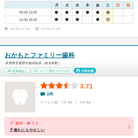
月
火
水
木
金
土
日
祝
09:00-13:00
14:30-18:00
09:00-12:30
14:00-17:00
おかもとファミリー歯科
長野県安曇野市穂高柏原（柏矢町駅）
駐車場あり
マイナ受付
(スマホ可)
女医在籍
3.71
2件
アクセス数 7月:
54
| 6月:
62
歯科
5.0
子連れにもやさしい