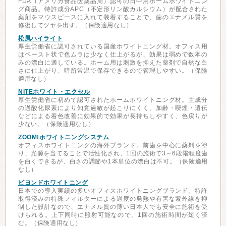
FDA（アメリカ食品医薬品局）認可の日中用ホームホワイトニン
グ商品。特許成分APC（不定形リン酸カルシウム）が配合された
薬剤をマウスピースに入れて装着することで、歯のエナメル質を
修復してツヤを出す。（保険適用なし）
松風ハイライト
厚生労働省に認可されている国産ホワイトニング材。オフィス用
はペースト状で色ムラは少なく仕上がるが、効果は弱めで数本の
みの漂白に適している。ホーム用は刺激を抑えた薬剤で自然な白
さに仕上がり、暗所常温で保存できるので管理しやすい。（保険
適用なし）
NITEホワイト・エクセル
厚生労働省に初めて認可されたホームホワイトニング材。主成分
の過酸化尿素により知覚過敏が起こりにくく、加齢・喫煙・遺伝
などによる着色改善に効果的で効果が長持ちしやすく、色戻りが
少ない。（保険適用なし）
ZOOM!ホワイトニングシステム
オフィスホワイトニングの海外ブランド。前歯を中心に薬剤を塗
り、光源を当てることで活性化され、1回の施術で3～6段階程度歯
を白くできるが、白さの調節や1本単位の漂白は不可。（保険適用
なし）
ビヨンドホワイトニング
日本での導入実績の多いオフィスホワイトニングブランド。特許
取得済みの特殊フィルターによる過度の発熱や有害な紫外線を抑
制した設計なので、エナメル質の薄い日本人でも安全に施術を受
けられる。上下同時に照射可能なので、1回の施術時間が短く済
む。（保険適用なし）