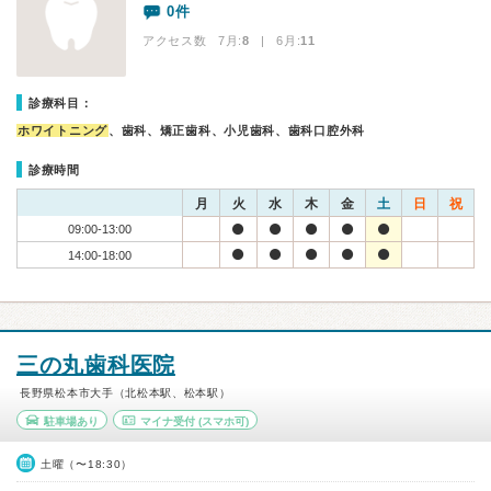
0件
アクセス数 7月:
8
| 6月:
11
診療科目：
ホワイトニング
、歯科、矯正歯科、小児歯科、歯科口腔外科
診療時間
月
火
水
木
金
土
日
祝
09:00-13:00
14:00-18:00
三の丸歯科医院
長野県松本市大手（北松本駅、松本駅）
駐車場あり
マイナ受付
(スマホ可)
土曜（〜18:30）