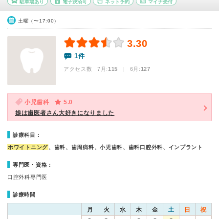
駐車場あり
電子決済可
ネット予約
マイナ受付
土曜（〜17:00）
3.30
1件
アクセス数 7月:
115
| 6月:
127
小児歯科
5.0
娘は歯医者さん大好きになりました
診療科目：
ホワイトニング
、歯科、歯周病科、小児歯科、歯科口腔外科、インプラント
専門医・資格：
口腔外科専門医
診療時間
月
火
水
木
金
土
日
祝