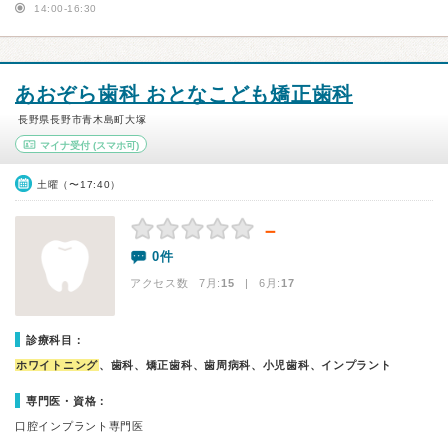
14:00-16:30
あおぞら歯科 おとなこども矯正歯科
長野県長野市青木島町大塚
マイナ受付
(スマホ可)
土曜（〜17:40）
－
0件
アクセス数 7月:
15
| 6月:
17
診療科目：
ホワイトニング
、歯科、矯正歯科、歯周病科、小児歯科、インプラント
専門医・資格：
口腔インプラント専門医