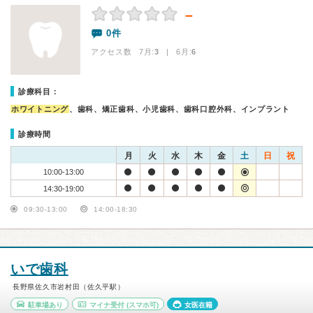
－
0件
アクセス数 7月:
3
| 6月:
6
診療科目：
ホワイトニング
、歯科、矯正歯科、小児歯科、歯科口腔外科、インプラント
診療時間
月
火
水
木
金
土
日
祝
10:00-13:00
14:30-19:00
09:30-13:00
14:00-18:30
いで歯科
長野県佐久市岩村田（佐久平駅）
駐車場あり
マイナ受付
(スマホ可)
女医在籍