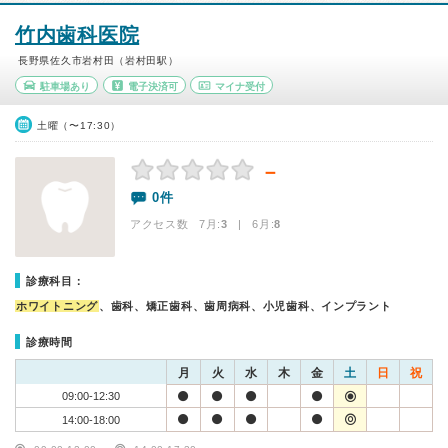
竹内歯科医院
長野県佐久市岩村田（岩村田駅）
駐車場あり
電子決済可
マイナ受付
土曜（〜17:30）
－
0件
アクセス数 7月:
3
| 6月:
8
診療科目：
ホワイトニング
、歯科、矯正歯科、歯周病科、小児歯科、インプラント
診療時間
月
火
水
木
金
土
日
祝
09:00-12:30
14:00-18:00