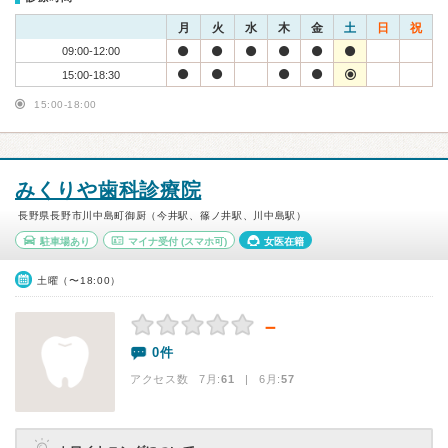
月
火
水
木
金
土
日
祝
09:00-12:00
15:00-18:30
15:00-18:00
みくりや歯科診療院
長野県長野市川中島町御厨（今井駅、篠ノ井駅、川中島駅）
駐車場あり
マイナ受付
(スマホ可)
女医在籍
土曜（〜18:00）
－
0件
アクセス数 7月:
61
| 6月:
57