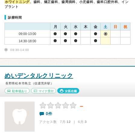
ホワイトニング
、歯科、矯正歯科、歯周病科、小児歯科、歯科口腔外科、イン
プラント
診療時間
月
火
水
木
金
土
日
祝
09:00-13:00
14:30-18:00
08:30-14:00
めいデンタルクリニック
長野県松本市島立（信濃荒井駅）
駐車場あり
マイナ受付
女医在籍
－
0件
アクセス数 7月:
12
| 6月:
3