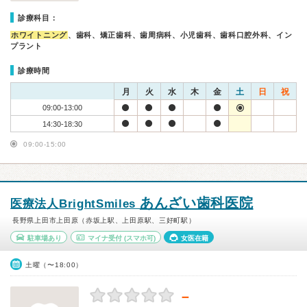
診療科目：
ホワイトニング
、歯科、矯正歯科、歯周病科、小児歯科、歯科口腔外科、イン
プラント
診療時間
月
火
水
木
金
土
日
祝
09:00-13:00
14:30-18:30
09:00-15:00
あんざい歯科医院
医療法人BrightSmiles
長野県上田市上田原（赤坂上駅、上田原駅、三好町駅）
駐車場あり
マイナ受付
(スマホ可)
女医在籍
土曜（〜18:00）
－