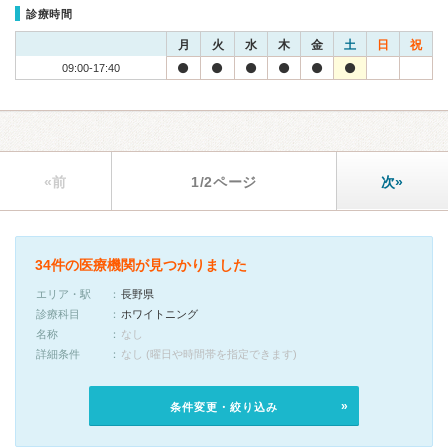
診療時間
月
火
水
木
金
土
日
祝
09:00-17:40
«前
1/2ページ
次»
34件の医療機関が見つかりました
エリア・駅
長野県
診療科目
ホワイトニング
名称
なし
詳細条件
なし (曜日や時間帯を指定できます)
条件変更・絞り込み