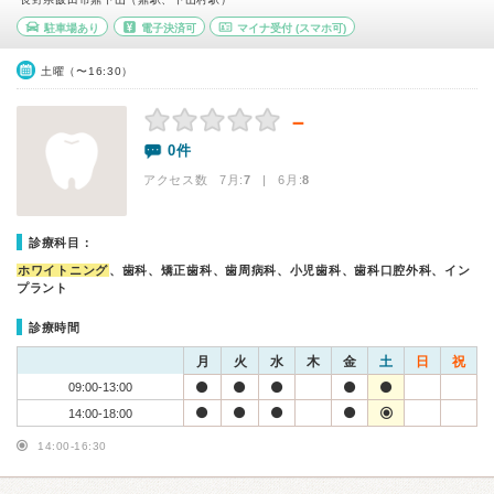
駐車場あり
電子決済可
マイナ受付
(スマホ可)
土曜（〜16:30）
－
0件
アクセス数 7月:
7
| 6月:
8
診療科目：
ホワイトニング
、歯科、矯正歯科、歯周病科、小児歯科、歯科口腔外科、イン
プラント
診療時間
月
火
水
木
金
土
日
祝
09:00-13:00
14:00-18:00
14:00-16:30