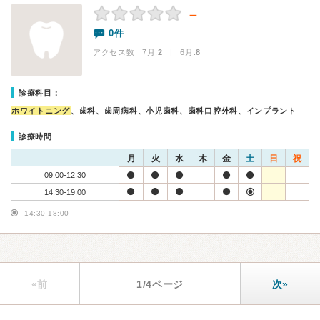
－
0件
アクセス数 7月:
2
| 6月:
8
診療科目：
ホワイトニング
、歯科、歯周病科、小児歯科、歯科口腔外科、インプラント
診療時間
月
火
水
木
金
土
日
祝
09:00-12:30
14:30-19:00
14:30-18:00
«前
1/4ページ
次»