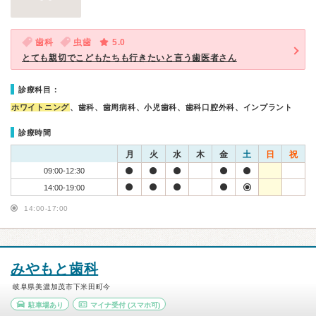
歯科
虫歯
5.0
とても親切でこどもたちも行きたいと言う歯医者さん
診療科目：
ホワイトニング
、歯科、歯周病科、小児歯科、歯科口腔外科、インプラント
診療時間
月
火
水
木
金
土
日
祝
09:00-12:30
14:00-19:00
14:00-17:00
みやもと歯科
岐阜県美濃加茂市下米田町今
駐車場あり
マイナ受付
(スマホ可)