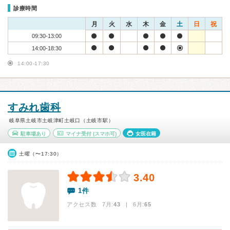
診療時間
月
火
水
木
金
土
日
祝
09:30-13:00
14:00-18:30
14:00-17:30
すみれ歯科
岐阜県土岐市土岐津町土岐口（土岐市駅）
駐車場あり
マイナ受付
(スマホ可)
女医在籍
土曜（〜17:30）
3.40
1件
アクセス数 7月:
43
| 6月:
65