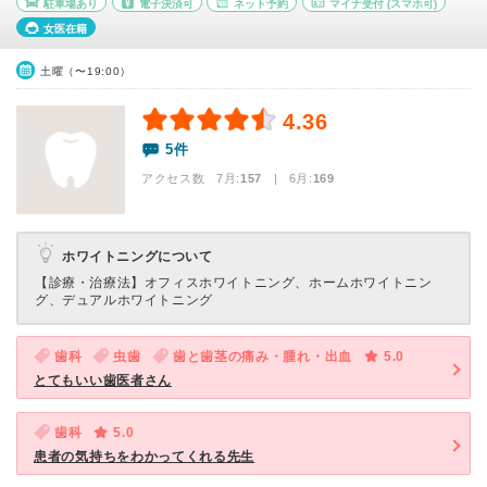
駐車場あり
電子決済可
ネット予約
マイナ受付
(スマホ可)
女医在籍
土曜（〜19:00）
4.36
5件
アクセス数 7月:
157
| 6月:
169
ホワイトニングについて
【診療・治療法】
オフィスホワイトニング、ホームホワイトニン
グ、デュアルホワイトニング
歯科
虫歯
歯と歯茎の痛み・腫れ・出血
5.0
とてもいい歯医者さん
歯科
5.0
患者の気持ちをわかってくれる先生