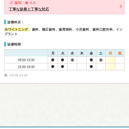
歯科
4.0
丁寧な診察と丁寧な対応
診療科目：
ホワイトニング
、歯科、矯正歯科、歯周病科、小児歯科、歯科口腔外科、イン
プラント
診療時間
月
火
水
木
金
土
日
祝
09:00-13:30
15:00-19:30
09:00-14:00