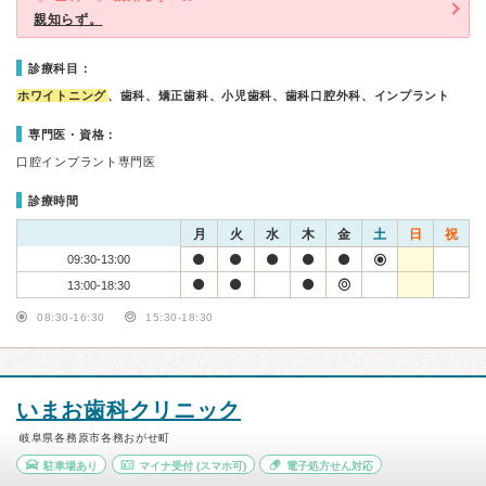
親知らず。
診療科目：
ホワイトニング
、歯科、矯正歯科、小児歯科、歯科口腔外科、インプラント
専門医・資格：
口腔インプラント専門医
診療時間
月
火
水
木
金
土
日
祝
09:30-13:00
13:00-18:30
08:30-16:30
15:30-18:30
いまお歯科クリニック
岐阜県各務原市各務おがせ町
駐車場あり
マイナ受付
(スマホ可)
電子処方せん対応