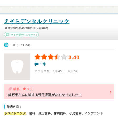
えそらデンタルクリニック
岐阜県羽島郡笠松町門間（南宿駅）
マイナ受付
(スマホ可)
土曜（〜19:00）
3.40
1件
アクセス数 7月:
45
| 6月:
52
歯科
5.0
歯医者さんに対する苦手意識がなくなりました！
診療科目：
ホワイトニング
、歯科、矯正歯科、歯周病科、小児歯科、インプラント