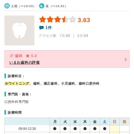
土曜（〜18:00）
夜（〜19:30）
3.63
1件
アクセス数 7月:
82
| 6月:
63
歯科
5.0
いまお歯科の評価
診療科目：
ホワイトニング
、歯科、矯正歯科、小児歯科、歯科口腔外科
専門医・資格：
口腔外科専門医
診療時間
月
火
水
木
金
土
日
祝
09:00-12:30