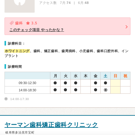
アクセス数 7月:
74
| 6月:
48
歯科
3.5
このチェック項目 やったかな？
診療科目：
ホワイトニング
、歯科、矯正歯科、歯周病科、小児歯科、歯科口腔外科、イン
プラント
診療時間
月
火
水
木
金
土
日
祝
09:30-12:30
14:00-18:30
14:00-17:30
ヤーマン歯科矯正歯科クリニック
岐阜県多治見市宝町