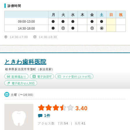
診療時間
月
火
水
木
金
土
日
祝
09:00-13:00
14:30-18:00
14:30-17:00
14:30-18:30
ときわ歯科医院
岐阜県多治見市常盤町（多治見駅）
駐車場あり
電子決済可
マイナ受付
(スマホ可)
電子処方せん対応
土曜（〜16:00）
3.40
1件
アクセス数 7月:
54
| 6月:
41