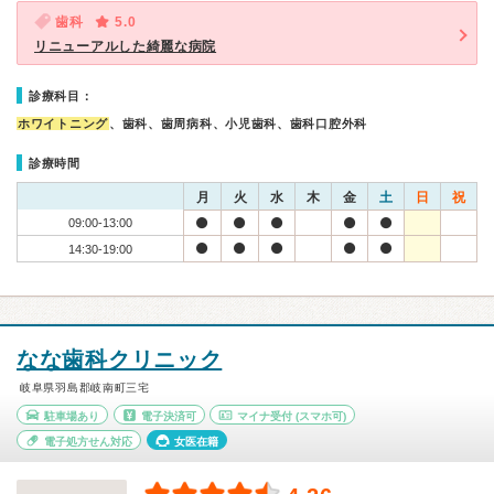
歯科
5.0
リニューアルした綺麗な病院
診療科目：
ホワイトニング
、歯科、歯周病科、小児歯科、歯科口腔外科
診療時間
月
火
水
木
金
土
日
祝
09:00-13:00
14:30-19:00
なな歯科クリニック
岐阜県羽島郡岐南町三宅
駐車場あり
電子決済可
マイナ受付
(スマホ可)
電子処方せん対応
女医在籍