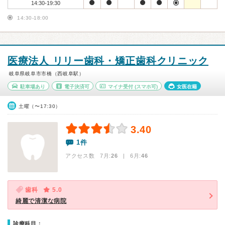
14:30-19:30
14:30-18:00
医療法人 リリー歯科・矯正歯科クリニック
岐阜県岐阜市市橋（西岐阜駅）
駐車場あり
電子決済可
マイナ受付
(スマホ可)
女医在籍
土曜（〜17:30）
3.40
1件
アクセス数 7月:
26
| 6月:
46
歯科
5.0
綺麗で清潔な病院
診療科目：