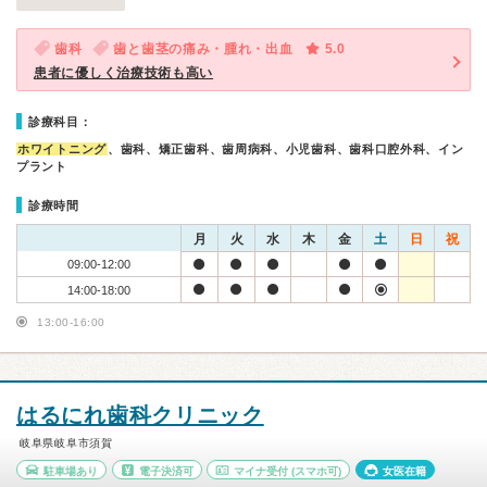
歯科
歯と歯茎の痛み・腫れ・出血
5.0
患者に優しく治療技術も高い
診療科目：
ホワイトニング
、歯科、矯正歯科、歯周病科、小児歯科、歯科口腔外科、イン
プラント
診療時間
月
火
水
木
金
土
日
祝
09:00-12:00
14:00-18:00
13:00-16:00
はるにれ歯科クリニック
岐阜県岐阜市須賀
駐車場あり
電子決済可
マイナ受付
(スマホ可)
女医在籍