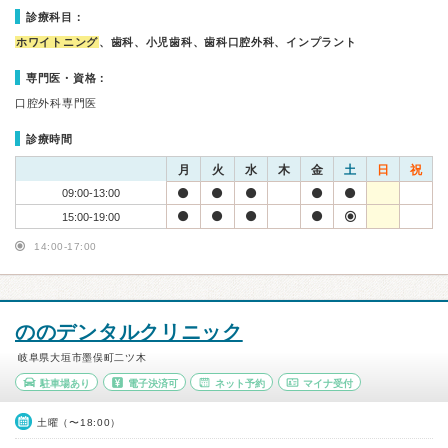
診療科目：
ホワイトニング
、歯科、小児歯科、歯科口腔外科、インプラント
専門医・資格：
口腔外科専門医
診療時間
月
火
水
木
金
土
日
祝
09:00-13:00
15:00-19:00
14:00-17:00
ののデンタルクリニック
岐阜県大垣市墨俣町二ツ木
駐車場あり
電子決済可
ネット予約
マイナ受付
土曜（〜18:00）