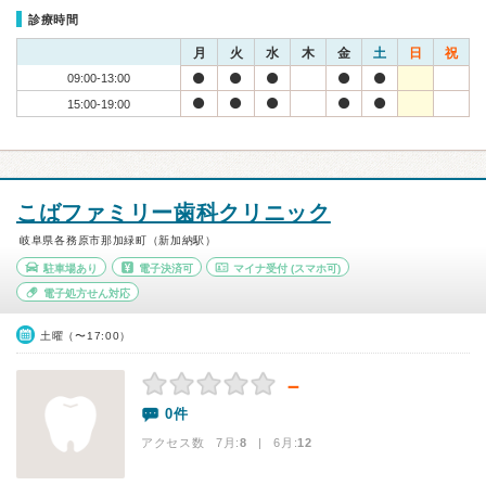
診療時間
月
火
水
木
金
土
日
祝
09:00-13:00
15:00-19:00
こばファミリー歯科クリニック
岐阜県各務原市那加緑町（新加納駅）
駐車場あり
電子決済可
マイナ受付
(スマホ可)
電子処方せん対応
土曜（〜17:00）
－
0件
アクセス数 7月:
8
| 6月:
12