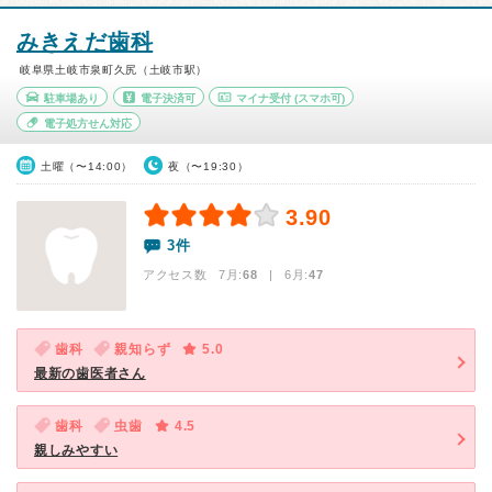
みきえだ歯科
岐阜県土岐市泉町久尻（土岐市駅）
駐車場あり
電子決済可
マイナ受付
(スマホ可)
電子処方せん対応
土曜（〜14:00）
夜（〜19:30）
3.90
3件
アクセス数 7月:
68
| 6月:
47
歯科
親知らず
5.0
最新の歯医者さん
歯科
虫歯
4.5
親しみやすい