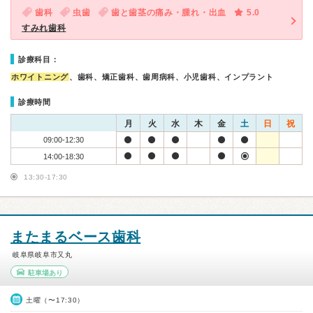
歯科
虫歯
歯と歯茎の痛み・腫れ・出血
5.0
すみれ歯科
診療科目：
ホワイトニング
、歯科、矯正歯科、歯周病科、小児歯科、インプラント
診療時間
月
火
水
木
金
土
日
祝
09:00-12:30
14:00-18:30
13:30-17:30
またまるベース歯科
岐阜県岐阜市又丸
駐車場あり
土曜（〜17:30）