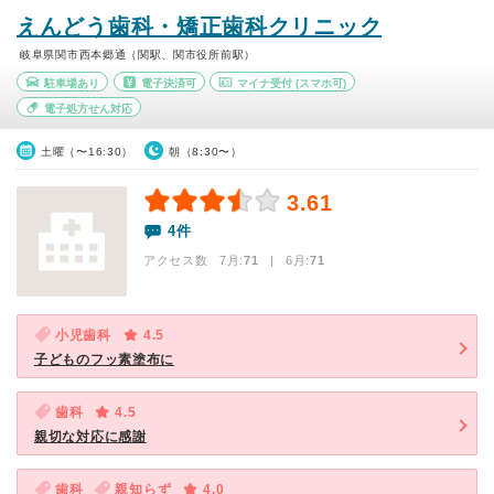
えんどう歯科・矯正歯科クリニック
岐阜県関市西本郷通（関駅、関市役所前駅）
駐車場あり
電子決済可
マイナ受付
(スマホ可)
電子処方せん対応
土曜（〜16:30）
朝（8:30〜）
3.61
4件
アクセス数 7月:
71
| 6月:
71
小児歯科
4.5
子どものフッ素塗布に
歯科
4.5
親切な対応に感謝
歯科
親知らず
4.0