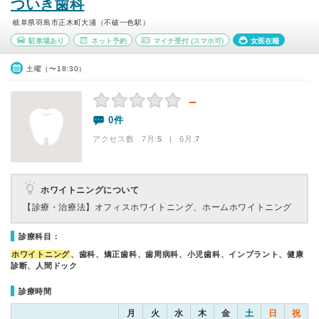
ついき歯科
岐阜県羽島市正木町大浦（不破一色駅）
駐車場あり
ネット予約
マイナ受付
(スマホ可)
女医在籍
土曜（〜18:30）
－
0件
アクセス数 7月:
5
| 6月:
7
ホワイトニングについて
【診療・治療法】
オフィスホワイトニング、ホームホワイトニング
診療科目：
ホワイトニング
、歯科、矯正歯科、歯周病科、小児歯科、インプラント、健康
診断、人間ドック
診療時間
月
火
水
木
金
土
日
祝