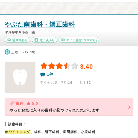
やぶた南歯科・矯正歯科
岐阜県岐阜市薮田南
駐車場あり
電子決済可
マイナ受付
(スマホ可)
土曜（〜17:30）
3.40
1件
アクセス数 7月:
16
| 6月:
32
歯科
5.0
やっとお気に入りの歯科が見つけられた気がします
診療科目：
ホワイトニング
、歯科、矯正歯科、歯周病科、小児歯科