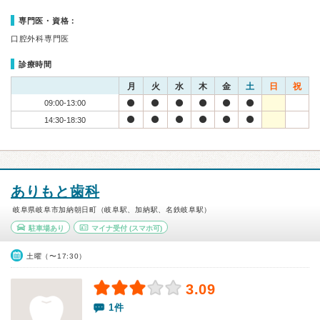
専門医・資格：
口腔外科専門医
診療時間
月
火
水
木
金
土
日
祝
09:00-13:00
14:30-18:30
ありもと歯科
岐阜県岐阜市加納朝日町（岐阜駅、加納駅、名鉄岐阜駅）
駐車場あり
マイナ受付
(スマホ可)
土曜（〜17:30）
3.09
1件