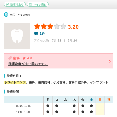
駐車場あり
マイナ受付
土曜（〜18:00）
3.20
1件
アクセス数 7月:
22
| 6月:
24
歯科
4.0
日曜診療が有り難いです。
診療科目：
ホワイトニング
、歯科、歯周病科、小児歯科、歯科口腔外科、インプラント
診療時間
月
火
水
木
金
土
日
祝
09:00-12:00
14:00-18:00