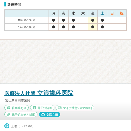
診療時間
月
火
水
木
金
土
日
祝
09:00-13:00
14:00-18:00
立浪歯科医院
医療法人社団
富山県高岡市波岡
駐車場あり
電子決済可
マイナ受付
(スマホ可)
電子処方せん対応
女医在籍
土曜（〜17:00）