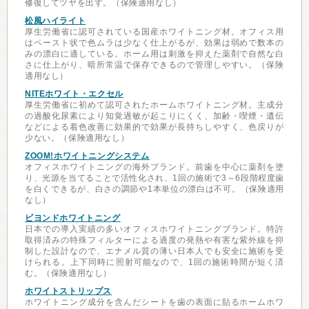
修復してツヤを出す。（保険適用なし）
松風ハイライト
厚生労働省に認可されている国産ホワイトニング材。オフィス用
はペースト状で色ムラは少なく仕上がるが、効果は弱めで数本の
みの漂白に適している。ホーム用は刺激を抑えた薬剤で自然な白
さに仕上がり、暗所常温で保存できるので管理しやすい。（保険
適用なし）
NITEホワイト・エクセル
厚生労働省に初めて認可されたホームホワイトニング材。主成分
の過酸化尿素により知覚過敏が起こりにくく、加齢・喫煙・遺伝
などによる着色改善に効果的で効果が長持ちしやすく、色戻りが
少ない。（保険適用なし）
ZOOM!ホワイトニングシステム
オフィスホワイトニングの海外ブランド。前歯を中心に薬剤を塗
り、光源を当てることで活性化され、1回の施術で3～6段階程度歯
を白くできるが、白さの調節や1本単位の漂白は不可。（保険適用
なし）
ビヨンドホワイトニング
日本での導入実績の多いオフィスホワイトニングブランド。特許
取得済みの特殊フィルターによる過度の発熱や有害な紫外線を抑
制した設計なので、エナメル質の薄い日本人でも安全に施術を受
けられる。上下同時に照射可能なので、1回の施術時間が短く済
む。（保険適用なし）
ホワイトストリップス
ホワイトニング成分を含んだシートを歯の表面に貼るホームホワ