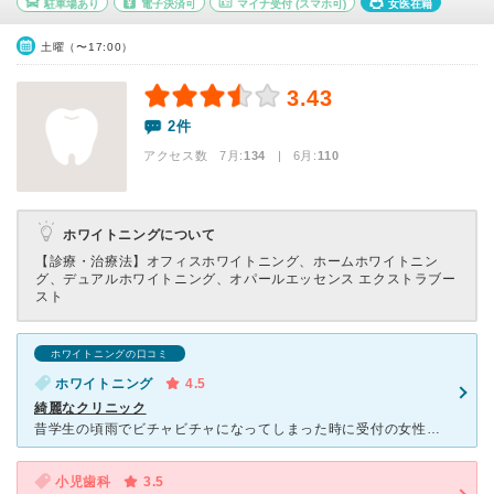
駐車場あり
電子決済可
マイナ受付
(スマホ可)
女医在籍
土曜（〜17:00）
3.43
2件
アクセス数 7月:
134
| 6月:
110
ホワイトニングについて
【診療・治療法】
オフィスホワイトニング、ホームホワイトニン
グ、デュアルホワイトニング、オパールエッセンス エクストラブー
スト
ホワイトニングの口コミ
ホワイトニング
4.5
綺麗なクリニック
昔学生の頃雨でビチャビチャになってしまった時に受付の女性の方に凄く優しくして頂いた記憶があります。 いつも先生も受付の方も優しく、クリニックの中もいつ行ってもとても素敵で綺麗ですが人気なだけあって本
小児歯科
3.5