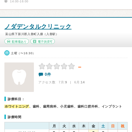
14:00-16:00
ノダデンタルクリニック
富山県下新川郡入善町入膳（入善駅）
駐車場あり
電子決済可
土曜（〜16:30）
－
0件
アクセス数 7月:
9
| 6月:
14
診療科目：
ホワイトニング
、歯科、歯周病科、小児歯科、歯科口腔外科、インプラント
診療時間
月
火
水
木
金
土
日
祝