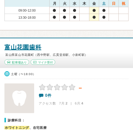
月
火
水
木
金
土
日
祝
09:00-12:00
13:30-18:00
富山花園歯科
富山県富山市花園町（西中野駅、広貫堂前駅、小泉町駅）
駐車場あり
マイナ受付
土曜（〜18:00）
－
0件
アクセス数 7月:
2
| 6月:
4
診療科目：
ホワイトニング
、在宅医療