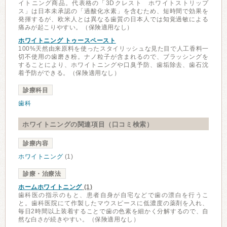
イトニング商品。代表格の「3Dクレスト ホワイトストリップ
ス」は日本未承認の「過酸化水素」を含むため、短時間で効果を
発揮するが、欧米人とは異なる歯質の日本人では知覚過敏による
痛みが起こりやすい。（保険適用なし）
ホワイトニング トゥースペースト
100%天然由来原料を使ったスタイリッシュな見た目で人工香料一
切不使用の歯磨き粉。ナノ粒子が含まれるので、ブラッシングを
することにより、ホワイトニングや口臭予防、歯垢除去、歯石沈
着予防ができる。（保険適用なし）
診療科目
歯科
ホワイトニングの関連項目（口コミ検索）
診療内容
ホワイトニング
(1)
診療・治療法
ホームホワイトニング
(1)
歯科医の指示のもと、患者自身が自宅などで歯の漂白を行うこ
と。歯科医院にて作製したマウスピースに低濃度の薬剤を入れ、
毎日2時間以上装着することで歯の色素を細かく分解するので、自
然な白さが続きやすい。（保険適用なし）