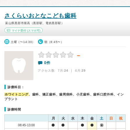
さくらいおとなこども歯科
富山県黒部市堀高（黒部駅、電鉄黒部駅）
マイナ受付
(スマホ可)
土曜（〜14:30）
朝（8:45〜）
－
0件
アクセス数 7月:
24
| 6月:
29
診療科目：
ホワイトニング
、歯科、矯正歯科、歯周病科、小児歯科、歯科口腔外科、イン
プラント
診療時間
月
火
水
木
金
土
日
祝
08:45-13:00