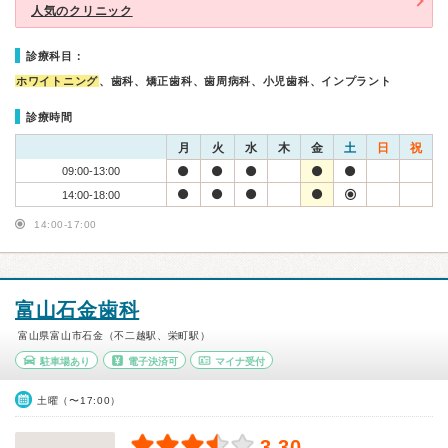
人気のクリニック
診療科目：
ホワイトニング
、歯科、矯正歯科、歯周病科、小児歯科、インプラント
診療時間
月
火
水
木
金
土
日
祝
09:00-13:00
14:00-18:00
14:00-17:00
富山石金歯科
富山県富山市石金（不二越駅、栄町駅）
駐車場あり
電子決済可
マイナ受付
土曜（〜17:00）
3.30