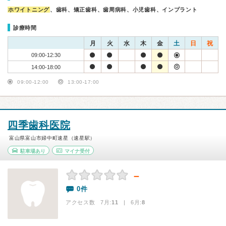
ホワイトニング
、歯科、矯正歯科、歯周病科、小児歯科、インプラント
診療時間
月
火
水
木
金
土
日
祝
09:00-12:30
14:00-18:00
09:00-12:00
13:00-17:00
四季歯科医院
富山県富山市婦中町速星（速星駅）
駐車場あり
マイナ受付
－
0件
アクセス数 7月:
11
| 6月:
8