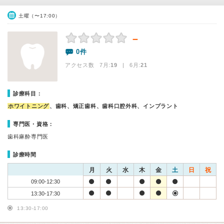
土曜（〜17:00）
－
0件
アクセス数 7月:
19
| 6月:
21
診療科目：
ホワイトニング
、歯科、矯正歯科、歯科口腔外科、インプラント
専門医・資格：
歯科麻酔専門医
診療時間
月
火
水
木
金
土
日
祝
09:00-12:30
13:30-17:30
13:30-17:00