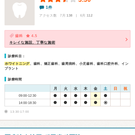
1件
アクセス数 7月:
138
| 6月:
112
歯科
4.5
キレイな施設、丁寧な施術
診療科目：
ホワイトニング
、歯科、矯正歯科、歯周病科、小児歯科、歯科口腔外科、イン
プラント
診療時間
月
火
水
木
金
土
日
祝
09:00-12:30
14:00-18:30
13:30-17:00