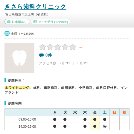
きさら歯科クリニック
富山県砺波市広上町（砺波駅）
駐車場あり
マイナ受付
(スマホ可)
土曜（〜16:00）
－
0件
アクセス数 7月:
31
| 6月:
21
診療科目：
ホワイトニング
、歯科、矯正歯科、歯周病科、小児歯科、歯科口腔外科、イン
プラント
診療時間
月
火
水
木
金
土
日
祝
09:00-13:00
14:30-19:00