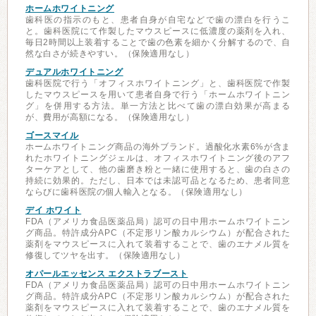
ホームホワイトニング
歯科医の指示のもと、患者自身が自宅などで歯の漂白を行うこ
と。歯科医院にて作製したマウスピースに低濃度の薬剤を入れ、
毎日2時間以上装着することで歯の色素を細かく分解するので、自
然な白さが続きやすい。（保険適用なし）
デュアルホワイトニング
歯科医院で行う「オフィスホワイトニング」と、歯科医院で作製
したマウスピースを用いて患者自身で行う「ホームホワイトニン
グ」を併用する方法。単一方法と比べて歯の漂白効果が高まる
が、費用が高額になる。（保険適用なし）
ゴースマイル
ホームホワイトニング商品の海外ブランド。過酸化水素6%が含ま
れたホワイトニングジェルは、オフィスホワイトニング後のアフ
ターケアとして、他の歯磨き粉と一緒に使用すると、歯の白さの
持続に効果的。ただし、日本では未認可品となるため、患者同意
ならびに歯科医院の個人輸入となる。（保険適用なし）
デイ ホワイト
FDA（アメリカ食品医薬品局）認可の日中用ホームホワイトニン
グ商品。特許成分APC（不定形リン酸カルシウム）が配合された
薬剤をマウスピースに入れて装着することで、歯のエナメル質を
修復してツヤを出す。（保険適用なし）
オパールエッセンス エクストラブースト
FDA（アメリカ食品医薬品局）認可の日中用ホームホワイトニン
グ商品。特許成分APC（不定形リン酸カルシウム）が配合された
薬剤をマウスピースに入れて装着することで、歯のエナメル質を