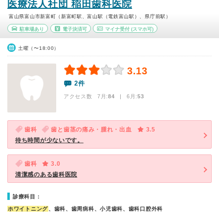
医療法人社団 稲田歯科医院
富山県富山市新富町（新富町駅、富山駅（電鉄富山駅）、県庁前駅）
駐車場あり
電子決済可
マイナ受付
(スマホ可)
土曜（〜18:00）
3.13
2件
アクセス数 7月:
84
| 6月:
53
歯科
歯と歯茎の痛み・腫れ・出血
3.5
待ち時間が少ないです。
歯科
3.0
清潔感のある歯科医院
診療科目：
ホワイトニング
、歯科、歯周病科、小児歯科、歯科口腔外科