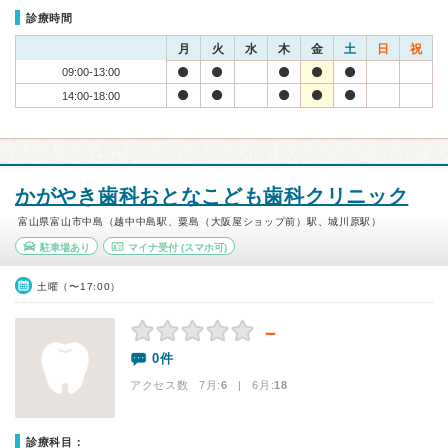
診療時間
月
火
水
木
金
土
日
祝
09:00-13:00
14:00-18:00
かがやき歯科おとなこども歯科クリニック
富山県富山市中島（越中中島駅、粟島（大阪屋ショップ前）駅、城川原駅）
駐車場あり
マイナ受付
(スマホ可)
土曜（〜17:00）
－
0件
アクセス数 7月:
6
| 6月:
18
診療科目：