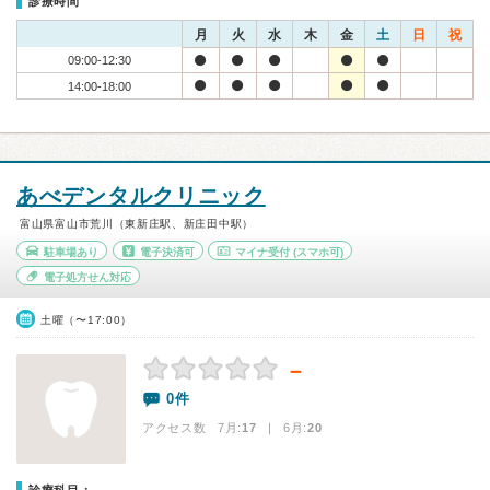
診療時間
月
火
水
木
金
土
日
祝
09:00-12:30
14:00-18:00
あべデンタルクリニック
富山県富山市荒川（東新庄駅、新庄田中駅）
駐車場あり
電子決済可
マイナ受付
(スマホ可)
電子処方せん対応
土曜（〜17:00）
－
0件
アクセス数 7月:
17
| 6月:
20