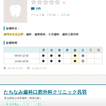
－
0件
アクセス数 7月:
10
| 6月:
11
診療科目：
ホワイトニング
、歯科、歯周病科、小児歯科、歯科口腔外科
診療時間
月
火
水
木
金
土
日
祝
09:00-12:30
14:00-18:30
09:00-13:00
14:00-17:30
たちなみ歯科口腔外科クリニック呉羽
富山県富山市茶屋町（西富山駅）
駐車場あり
マイナ受付