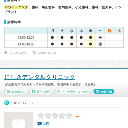
診療科目：
ホワイトニング
、歯科、矯正歯科、歯周病科、小児歯科、歯科口腔外科、イン
プラント
診療時間
月
火
水
木
金
土
日
祝
09:00-12:30
14:00-18:00
09:00-12:00
13:00-17:00
にしきデンタルクリニック
富山県高岡市向野町（市民病院前駅、志貴野中学校前駅、江尻駅）
駐車場あり
電子決済可
マイナ受付
(スマホ可)
女医在籍
土曜（〜17:00）
－
0件