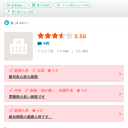
駐車場あり
電子決済可
マイナ受付
(スマホ可)
電子処方せん対応
朝（8:40〜）
3.50
9件
アクセス数 7月:
680
| 6月:
663
産婦人科
出産
5.0
親切良心的な病院
内科
発熱・頭が痛い・体調不良
4.5
雰囲気の良い病院です
産婦人科
4.0
総合病院の産婦人科です。