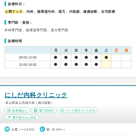
診療科目：
人間ドック
、内科、循環器内科、漢方、内視鏡、健康診断、在宅医療
専門医・資格：
外科専門医、循環器専門医、漢方専門医
診療時間
月
火
水
木
金
土
日
祝
09:00-12:00
15:00-18:00
にしだ内科クリニック
富山県富山市城川原（城川原駅）
駐車場あり
電子決済可
マイナ受付
(スマホ可)
電子処方せん対応
土曜（〜13:00）
朝（8:30〜）