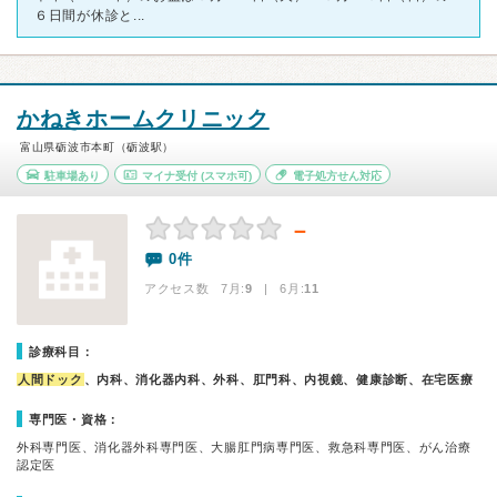
６日間が休診と...
かねきホームクリニック
富山県砺波市本町（砺波駅）
駐車場あり
マイナ受付
(スマホ可)
電子処方せん対応
－
0件
アクセス数 7月:
9
| 6月:
11
診療科目：
人間ドック
、内科、消化器内科、外科、肛門科、内視鏡、健康診断、在宅医療
専門医・資格：
外科専門医、消化器外科専門医、大腸肛門病専門医、救急科専門医、がん治療
認定医