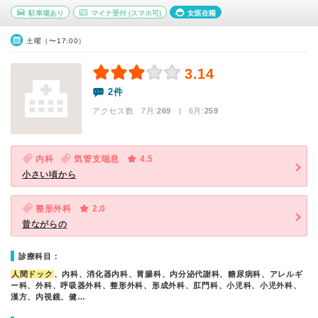
駐車場あり
マイナ受付
(スマホ可)
女医在籍
土曜（〜17:00）
3.14
2件
アクセス数 7月:
269
| 6月:
259
内科
気管支喘息
4.5
小さい頃から
整形外科
2.0
昔ながらの
診療科目：
人間ドック
、内科、消化器内科、胃腸科、内分泌代謝科、糖尿病科、アレルギ
ー科、外科、呼吸器外科、整形外科、形成外科、肛門科、小児科、小児外科、
漢方、内視鏡、健…