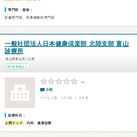
専門医・資格：
肝臓専門医、耳鼻咽喉科専門医
一般社団法人日本健康倶楽部 北陸支部 富山
診療所
富山県富山市二口町
駐車場あり
－
0件
アクセス数 7月:
23
| 6月:
8
診療科目：
人間ドック
、内科、健康診断