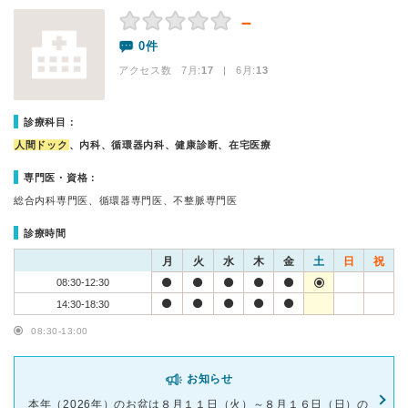
－
0件
アクセス数 7月:
17
| 6月:
13
診療科目：
人間ドック
、内科、循環器内科、健康診断、在宅医療
専門医・資格：
総合内科専門医、循環器専門医、不整脈専門医
診療時間
月
火
水
木
金
土
日
祝
08:30-12:30
14:30-18:30
08:30-13:00
お知らせ
本年（2026年）のお盆は８月１１日（火）～８月１６日（日）の