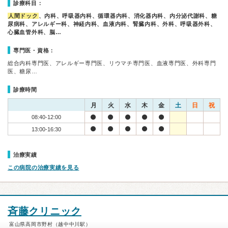
診療科目：
人間ドック
、内科、呼吸器内科、循環器内科、消化器内科、内分泌代謝科、糖
尿病科、アレルギー科、神経内科、血液内科、腎臓内科、外科、呼吸器外科、
心臓血管外科、脳…
専門医・資格：
総合内科専門医、アレルギー専門医、リウマチ専門医、血液専門医、外科専門
医、糖尿…
診療時間
月
火
水
木
金
土
日
祝
08:40-12:00
13:00-16:30
治療実績
この病院の治療実績を見る
斉藤クリニック
富山県高岡市野村（越中中川駅）