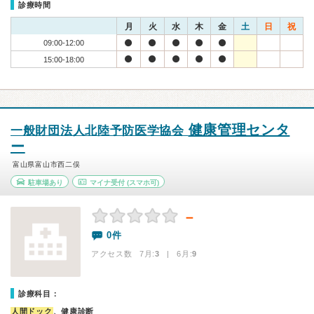
診療時間
月
火
水
木
金
土
日
祝
09:00-12:00
15:00-18:00
健康管理センタ
一般財団法人北陸予防医学協会
ー
富山県富山市西二俣
駐車場あり
マイナ受付
(スマホ可)
－
0件
アクセス数 7月:
3
| 6月:
9
診療科目：
人間ドック
、健康診断