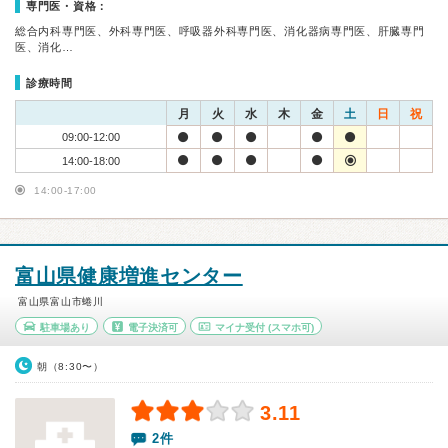
専門医・資格：
総合内科専門医、外科専門医、呼吸器外科専門医、消化器病専門医、肝臓専門
医、消化…
診療時間
月
火
水
木
金
土
日
祝
09:00-12:00
14:00-18:00
14:00-17:00
富山県健康増進センター
富山県富山市蜷川
駐車場あり
電子決済可
マイナ受付
(スマホ可)
朝（8:30〜）
3.11
2件