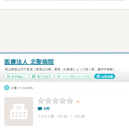
医療法人 北聖病院
富山県富山市下冨居（新富山口駅、粟島（大阪屋ショップ前）駅、越中中島駅）
駐車場あり
電子決済可
マイナ受付
(スマホ可)
女医在籍
土曜（〜12:00）
－
0件
アクセス数 7月:
11
| 6月:
16