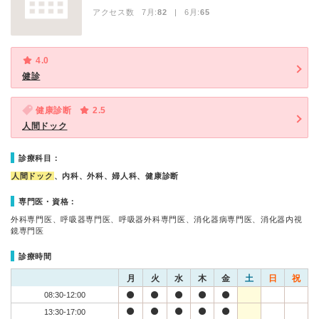
アクセス数 7月:
82
| 6月:
65
4.0
健診
健康診断
2.5
人間ドック
診療科目：
人間ドック
、内科、外科、婦人科、健康診断
専門医・資格：
外科専門医、呼吸器専門医、呼吸器外科専門医、消化器病専門医、消化器内視
鏡専門医
診療時間
月
火
水
木
金
土
日
祝
08:30-12:00
13:30-17:00