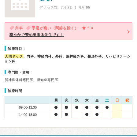
アクセス数 7月:
72
| 6月:
65
外科
手足が痛い（関節を除く）
5.0
穏やかで安心出来る先生です！
診療科目：
人間ドック
、内科、神経内科、外科、脳神経外科、整形外科、リハビリテーシ
ョン科
専門医・資格：
脳神経外科専門医、認知症専門医
診療時間
月
火
水
木
金
土
日
祝
09:00-12:30
14:00-18:00