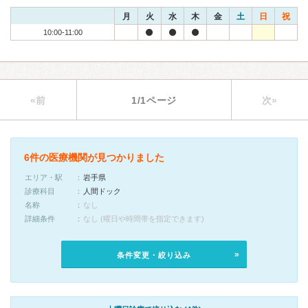
月
火
水
木
金
土
日
祝
10:00-11:00
«前
1/1ページ
次»
6件の医療機関が見つかりました
エリア・駅
岩手県
診療科目
人間ドック
名称
なし
詳細条件
なし (曜日や時間帯を指定できます)
条件変更・絞り込み