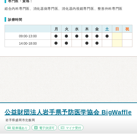
専門医・資格：
総合内科専門医、消化器病専門医、消化器内視鏡専門医、整形外科専門医
診療時間
月
火
水
木
金
土
日
祝
09:00-13:00
14:00-18:00
公益財団法人岩手県予防医学協会 BigWaffle
岩手県盛岡市北飯岡
駐車場あり
電子決済可
マイナ受付