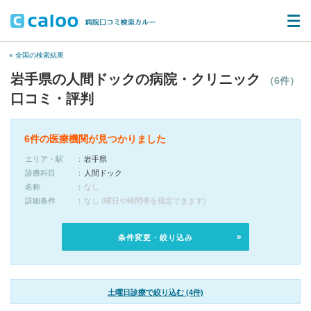
« 全国の検索結果
岩手県の人間ドックの病院・クリニック
（6件）
口コミ・評判
6件の医療機関が見つかりました
エリア・駅
岩手県
診療科目
人間ドック
名称
なし
詳細条件
なし (曜日や時間帯を指定できます)
条件変更・絞り込み
土曜日診療で絞り込む (4件)