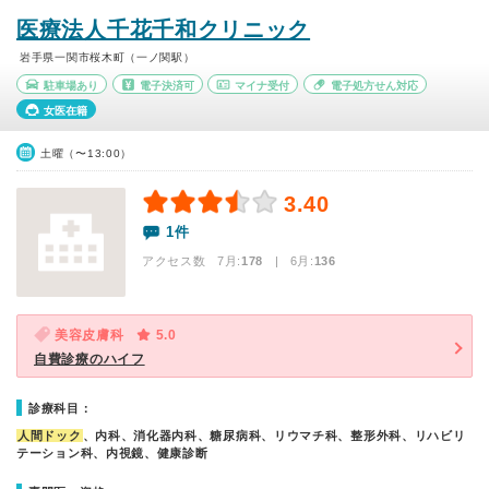
医療法人千花千和クリニック
岩手県一関市桜木町（一ノ関駅）
駐車場あり
電子決済可
マイナ受付
電子処方せん対応
女医在籍
土曜（〜13:00）
3.40
1件
アクセス数 7月:
178
| 6月:
136
美容皮膚科
5.0
自費診療のハイフ
診療科目：
人間ドック
、内科、消化器内科、糖尿病科、リウマチ科、整形外科、リハビリ
テーション科、内視鏡、健康診断