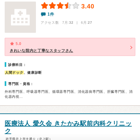
3.40
1件
アクセス数 7月:
32
| 6月:
27
5.0
きれいな院内と丁寧なスタッフさん
診療科目：
人間ドック
、健康診断
専門医・資格：
外科専門医、呼吸器専門医、循環器専門医、消化器病専門医、肝臓専門医、消
化器内視…
医療法人 愛久会 きたかみ駅前内科クリニッ
ク
岩手県北上市大通り（北上駅）