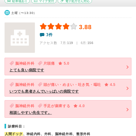
駐車場あり
マイナ受付
電子処方せん対応
土曜（〜13:30）
3.88
3件
アクセス数 7月:
119
| 6月:
156
脳神経外科
片頭痛
5.0
とても良い病院です
脳神経外科
頭が痛い・めまい・吐き気・嘔吐
4.5
いつでも患者さんでいっぱいの病院です
脳神経外科
手足が麻痺する
4.0
相談しやすい先生です。
診療科目：
人間ドック
、神経内科、外科、脳神経外科、整形外科