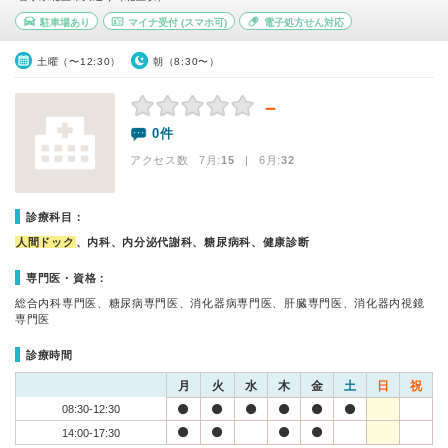
駐車場あり
マイナ受付
(スマホ可)
電子処方せん対応
土曜（〜12:30）
朝（8:30〜）
－
0件
アクセス数 7月:
15
| 6月:
32
診療科目：
人間ドック
、内科、内分泌代謝科、糖尿病科、健康診断
専門医・資格：
総合内科専門医、糖尿病専門医、消化器病専門医、肝臓専門医、消化器内視鏡
専門医
診療時間
月
火
水
木
金
土
日
祝
08:30-12:30
14:00-17:30