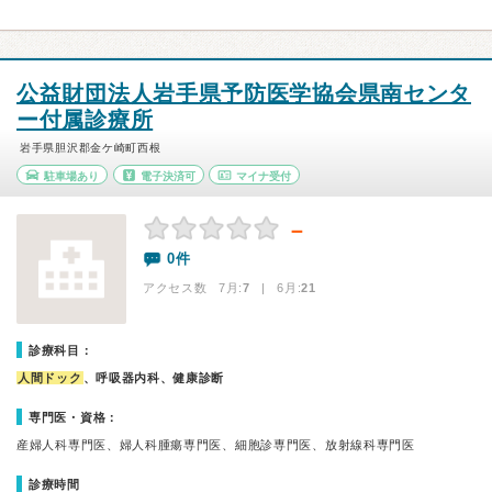
公益財団法人岩手県予防医学協会県南センタ
ー付属診療所
岩手県胆沢郡金ケ崎町西根
駐車場あり
電子決済可
マイナ受付
－
0件
アクセス数 7月:
7
| 6月:
21
診療科目：
人間ドック
、呼吸器内科、健康診断
専門医・資格：
産婦人科専門医、婦人科腫瘍専門医、細胞診専門医、放射線科専門医
診療時間