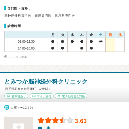
専門医・資格：
脳神経外科専門医、頭痛専門医、救急科専門医
診療時間
月
火
水
木
金
土
日
祝
09:00-12:30
14:00-18:00
09:00-13:30
とみつか脳神経外科クリニック
岩手県花巻市御田屋町（花巻駅）
駐車場あり
マイナ受付
電子処方せん対応
土曜（〜12:30）
3.63
1件