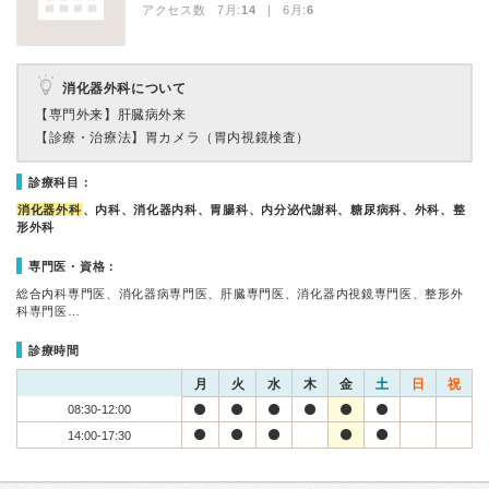
アクセス数 7月:
14
| 6月:
6
消化器外科について
【専門外来】
肝臓病外来
【診療・治療法】
胃カメラ（胃内視鏡検査）
診療科目：
消化器外科
、内科、消化器内科、胃腸科、内分泌代謝科、糖尿病科、外科、整
形外科
専門医・資格：
総合内科専門医、消化器病専門医、肝臓専門医、消化器内視鏡専門医、整形外
科専門医…
診療時間
月
火
水
木
金
土
日
祝
08:30-12:00
14:00-17:30