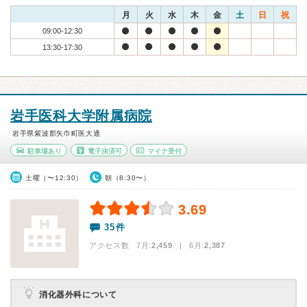
月
火
水
木
金
土
日
祝
09:00-12:30
13:30-17:30
岩手医科大学附属病院
岩手県紫波郡矢巾町医大通
駐車場あり
電子決済可
マイナ受付
土曜（〜12:30）
朝（8:30〜）
3.69
35件
アクセス数 7月:
2,459
| 6月:
2,387
消化器外科について