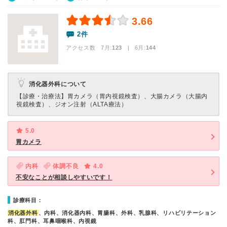
3.66
2件
アクセス数 7月:
123
| 6月:
144
消化器外科について
【診療・治療法】
胃カメラ（胃内視鏡検査）、大腸カメラ（大腸内
視鏡検査）、ジオン注射（ALTA療法）
5.0
胃カメラ
内科
体調不良
4.0
不安なことが相談しやすいです！
診療科目：
消化器外科
、内科、消化器内科、胃腸科、外科、乳腺科、リハビリテーション
科、肛門科、耳鼻咽喉科、内視鏡