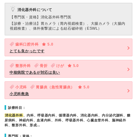
消化器外科について
【専門医・資格】
消化器外科専門医
【診療・治療法】
胃カメラ（胃内視鏡検査）、大腸カメラ（大腸内
視鏡検査）、体外衝撃波による結石破砕術（ESWL）
歯科口腔外科
5.0
とても良かったです
整形外科
骨折
けが
5.0
中核病院であるが対応は良い
小児科
胃腸炎（急性胃腸炎）
5.0
小児科救急
診療科目：
消化器外科
、内科、呼吸器内科、循環器内科、消化器内科、内分泌代謝科、糖
尿病科、神経内科、血液内科、外科、呼吸器外科、心臓血管外科、脳神経外
科、整形外科、形成…
専門医・資格：