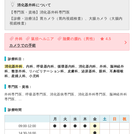
消化器外科について
【専門医・資格】
消化器外科専門医
【診療・治療法】
胃カメラ（胃内視鏡検査）、大腸カメラ（大腸内
視鏡検査）
外科
鼠径ヘルニア
陰嚢の腫れ（男性）
4.5
カメラでの手術
診療科目：
消化器外科
、内科、呼吸器内科、循環器内科、消化器内科、外科、脳神経外
科、整形外科、リハビリテーション科、皮膚科、泌尿器科、眼科、耳鼻咽喉
科、産婦人科、小児科
専門医・資格：
外科専門医、呼吸器専門医、消化器病専門医、消化器外科専門医、脳神経外科
専門医、…
診療時間
月
火
水
木
金
土
日
祝
09:00-12:00
14:30-16:00