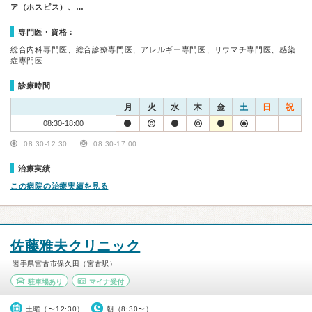
ア（ホスピス）、…
専門医・資格：
総合内科専門医、総合診療専門医、アレルギー専門医、リウマチ専門医、感染
症専門医…
診療時間
月
火
水
木
金
土
日
祝
08:30-18:00
08:30-12:30
08:30-17:00
治療実績
この病院の治療実績を見る
佐藤雅夫クリニック
岩手県宮古市保久田（宮古駅）
駐車場あり
マイナ受付
土曜（〜12:30）
朝（8:30〜）