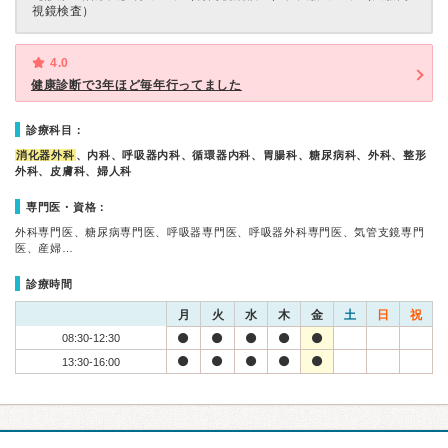
視鏡検査）
4.0
健康診断で3年ほど毎年行ってました
診療科目：
消化器外科
、内科、呼吸器内科、循環器内科、胃腸科、糖尿病科、外科、整形
外科、皮膚科、婦人科
専門医・資格：
外科専門医、糖尿病専門医、呼吸器専門医、呼吸器外科専門医、気管支鏡専門
医、産婦…
診療時間
月
火
水
木
金
土
日
祝
08:30-12:30
13:30-16:00