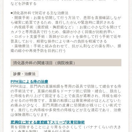
などを評価する
■消化器外科で対応する主な治療法
・開腹手術：お腹を切開して行う方法で、患部を直接確認しなが
ら確実に処置できるため、進行したがんや緊急時に選択される
・内視鏡手術（腹腔鏡・胸腔鏡など）：お腹に小さな穴を開けて
カメラと専用器具で行うため、傷跡が小さく回復が比較的早い
・ロボット支援手術：医師がロボットを操作して行う手術で近年
普及しており、精密な操作により体への負担を軽減できる
・薬物療法：手術と組み合わせて、抗がん剤などの薬を用い、腫
瘍の縮小や再発予防を目的に行う
消化器外科の関連項目（病院検索）
診療・治療法
PPH法による痔の治療
PPH法は、肛門内の直腸粘膜を専用の器具で切除して縫合する痔
の手術法です。直腸の粘膜をドーナツ状に切除・縫合し、脱出し
た痔核を釣り上げて固定することで血流が遮断され、痔核を縮小
させるのが特徴です。直腸の粘膜には痛覚神経がほとんどないた
め痛みが少なく、肛門周囲の皮膚に切開創が残りにくい術式で
す。進行した内痔核や多発性の痔核などが主な適応であり、治療
は保険適用になります。
肥満症に対する腹腔鏡下スリーブ状胃切除術
胃を切除することにより胃を小さくして（バナナくらいの大き
さ）食事を制限し、減量を行う手術。