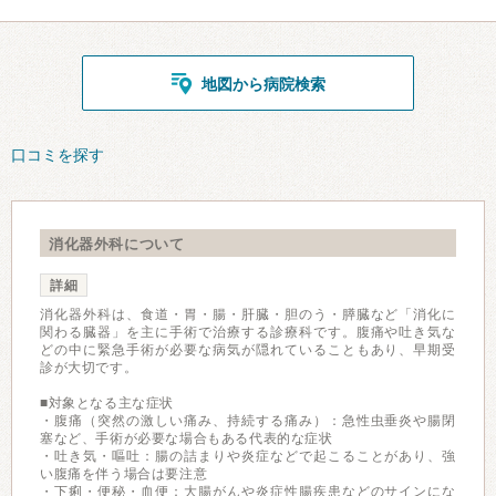
地図から病院検索
口コミを探す
消化器外科について
詳細
消化器外科は、食道・胃・腸・肝臓・胆のう・膵臓など「消化に
関わる臓器」を主に手術で治療する診療科です。腹痛や吐き気な
どの中に緊急手術が必要な病気が隠れていることもあり、早期受
診が大切です。
■対象となる主な症状
・腹痛（突然の激しい痛み、持続する痛み）：急性虫垂炎や腸閉
塞など、手術が必要な場合もある代表的な症状
・吐き気・嘔吐：腸の詰まりや炎症などで起こることがあり、強
い腹痛を伴う場合は要注意
・下痢・便秘・血便：大腸がんや炎症性腸疾患などのサインにな