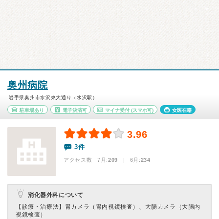
奥州病院
岩手県奥州市水沢東大通り（水沢駅）
駐車場あり
電子決済可
マイナ受付
(スマホ可)
女医在籍
3.96
3件
アクセス数 7月:
209
| 6月:
234
消化器外科について
【診療・治療法】
胃カメラ（胃内視鏡検査）、大腸カメラ（大腸内
視鏡検査）