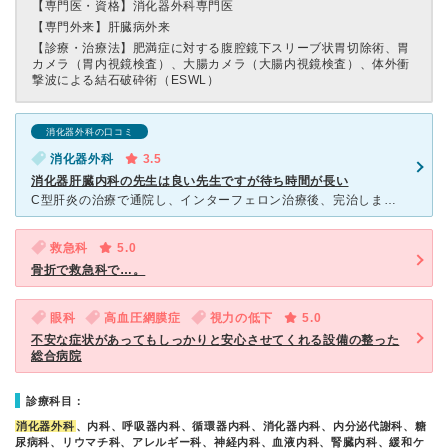
【専門医・資格】
消化器外科専門医
【専門外来】
肝臓病外来
【診療・治療法】
肥満症に対する腹腔鏡下スリーブ状胃切除術、胃
カメラ（胃内視鏡検査）、大腸カメラ（大腸内視鏡検査）、体外衝
撃波による結石破砕術（ESWL）
消化器外科の口コミ
消化器外科
3.5
消化器肝臓内科の先生は良い先生ですが待ち時間が長い
C型肝炎の治療で通院し、インターフェロン治療後、完治しましたが、その後定期的に３か月に１度の通院をしています。C型肝炎治療の技術は非常に高く、多くの人がインターフェロン治療を受けていました。治療に多く
救急科
5.0
骨折で救急科で…。
眼科
高血圧網膜症
視力の低下
5.0
不安な症状があってもしっかりと安心させてくれる設備の整った
総合病院
診療科目：
消化器外科
、内科、呼吸器内科、循環器内科、消化器内科、内分泌代謝科、糖
尿病科、リウマチ科、アレルギー科、神経内科、血液内科、腎臓内科、緩和ケ