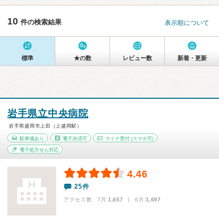
10
件の検索結果
表示順について
標準
★の数
レビュー数
新着・更新
岩手県立中央病院
岩手県盛岡市上田（上盛岡駅）
駐車場あり
電子決済可
マイナ受付
(スマホ可)
電子処方せん対応
4.46
25件
アクセス数 7月:
1,657
| 6月:
1,697