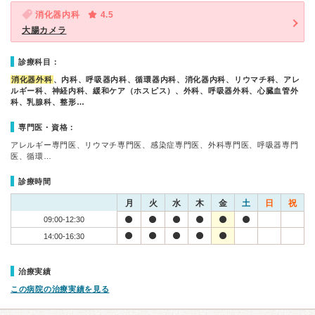
消化器内科
4.5
大腸カメラ
診療科目：
消化器外科
、内科、呼吸器内科、循環器内科、消化器内科、リウマチ科、アレ
ルギー科、神経内科、緩和ケア（ホスピス）、外科、呼吸器外科、心臓血管外
科、乳腺科、整形…
専門医・資格：
アレルギー専門医、リウマチ専門医、感染症専門医、外科専門医、呼吸器専門
医、循環…
診療時間
月
火
水
木
金
土
日
祝
09:00-12:30
14:00-16:30
治療実績
この病院の治療実績を見る