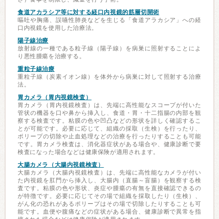
食道アカラシア等に対する経口内視鏡的筋層切開術
嘔吐や胸痛、誤嚥性肺炎などを生じる「食道アラカシア」への経
口内視鏡を使用した治療法。
陽子線治療
放射線の一種である粒子線（陽子線）を病巣に照射することによ
り悪性腫瘍を治療する。
重粒子線治療
重粒子線（炭素イオン線）を体外から病巣に対して照射する治療
法。
胃カメラ（胃内視鏡検査）
胃カメラ（胃内視鏡検査）は、先端に高性能なスコープが付いた
管状の機器を口や鼻から挿入し、食道・胃・十二指腸の内部を観
察する検査です。粘膜の色や凹凸などの形状を詳しく確認するこ
とが可能です。必要に応じて、組織の採取（生検）を行ったり、
ポリープの切除や止血処理などの治療を行ったりすることも可能
です。胃カメラ検査は、消化器症状がある場合や、健康診断で要
検査になった場合などは健康保険が適用されます。
大腸カメラ（大腸内視鏡検査）
大腸カメラ（大腸内視鏡検査）は、先端に高性能なカメラが付い
た内視鏡を肛門から挿入し、大腸内（直腸～盲腸）を観察する検
査です。粘膜の色や形状、炎症や腫瘍の有無を直接確認できるの
が特徴です。必要に応じてその場で組織を採取したり（生検）、
がん化の恐れがあるポリープはその場で切除したりすることも可
能です。血便や腹痛などの症状がある場合、健康診断で異常を指