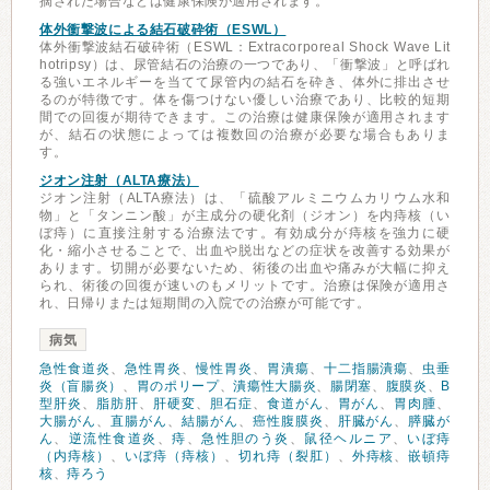
摘された場合などは健康保険が適用されます。
体外衝撃波による結石破砕術（ESWL）
体外衝撃波結石破砕術（ESWL：Extracorporeal Shock Wave Lit
hotripsy）は、尿管結石の治療の一つであり、「衝撃波」と呼ばれ
る強いエネルギーを当てて尿管内の結石を砕き、体外に排出させ
るのが特徴です。体を傷つけない優しい治療であり、比較的短期
間での回復が期待できます。この治療は健康保険が適用されます
が、結石の状態によっては複数回の治療が必要な場合もありま
す。
ジオン注射（ALTA療法）
ジオン注射（ALTA療法）は、「硫酸アルミニウムカリウム水和
物」と「タンニン酸」が主成分の硬化剤（ジオン）を内痔核（い
ぼ痔）に直接注射する治療法です。有効成分が痔核を強力に硬
化・縮小させることで、出血や脱出などの症状を改善する効果が
あります。切開が必要ないため、術後の出血や痛みが大幅に抑え
られ、術後の回復が速いのもメリットです。治療は保険が適用さ
れ、日帰りまたは短期間の入院での治療が可能です。
病気
急性食道炎
、
急性胃炎
、
慢性胃炎
、
胃潰瘍
、
十二指腸潰瘍
、
虫垂
炎（盲腸炎）
、
胃のポリープ
、
潰瘍性大腸炎
、
腸閉塞
、
腹膜炎
、
B
型肝炎
、
脂肪肝
、
肝硬変
、
胆石症
、
食道がん
、
胃がん
、
胃肉腫
、
大腸がん
、
直腸がん
、
結腸がん
、
癌性腹膜炎
、
肝臓がん
、
膵臓が
ん
、
逆流性食道炎
、
痔
、
急性胆のう炎
、
鼠径ヘルニア
、
いぼ痔
（内痔核）
、
いぼ痔（痔核）
、
切れ痔（裂肛）
、
外痔核
、
嵌頓痔
核
、
痔ろう