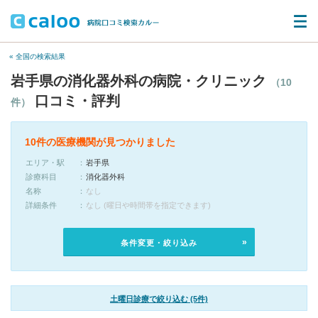
« 全国の検索結果
岩手県の消化器外科の病院・クリニック
（10
口コミ・評判
件）
10件の医療機関が見つかりました
エリア・駅
岩手県
診療科目
消化器外科
名称
なし
詳細条件
なし (曜日や時間帯を指定できます)
条件変更・絞り込み
土曜日診療で絞り込む (5件)