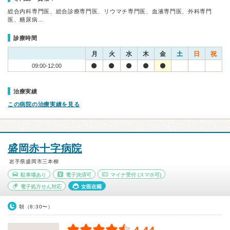
総合内科専門医、総合診療専門医、リウマチ専門医、血液専門医、外科専門
医、糖尿病…
診療時間
月
火
水
木
金
土
日
祝
09:00-12:00
治療実績
この病院の治療実績を見る
盛岡赤十字病院
岩手県盛岡市三本柳
駐車場あり
電子決済可
マイナ受付
(スマホ可)
電子処方せん対応
女医在籍
朝（8:30〜）