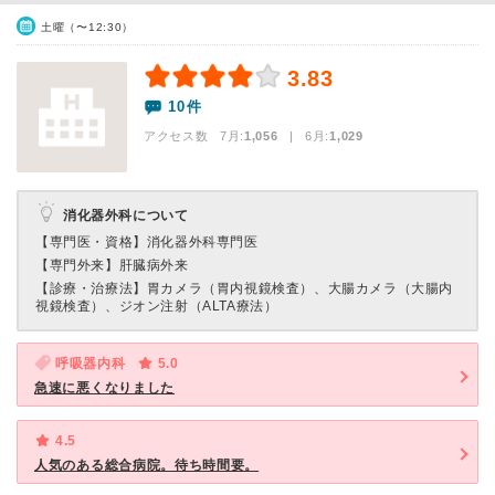
土曜（〜12:30）
3.83
10件
アクセス数 7月:
1,056
| 6月:
1,029
消化器外科について
【専門医・資格】
消化器外科専門医
【専門外来】
肝臓病外来
【診療・治療法】
胃カメラ（胃内視鏡検査）、大腸カメラ（大腸内
視鏡検査）、ジオン注射（ALTA療法）
呼吸器内科
5.0
急速に悪くなりました
4.5
人気のある総合病院。待ち時間要。