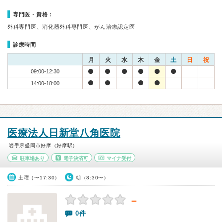
専門医・資格：
外科専門医、消化器外科専門医、がん治療認定医
診療時間
月
火
水
木
金
土
日
祝
09:00-12:30
14:00-18:00
医療法人日新堂八角医院
岩手県盛岡市好摩（好摩駅）
駐車場あり
電子決済可
マイナ受付
土曜（〜17:30）
朝（8:30〜）
－
0件