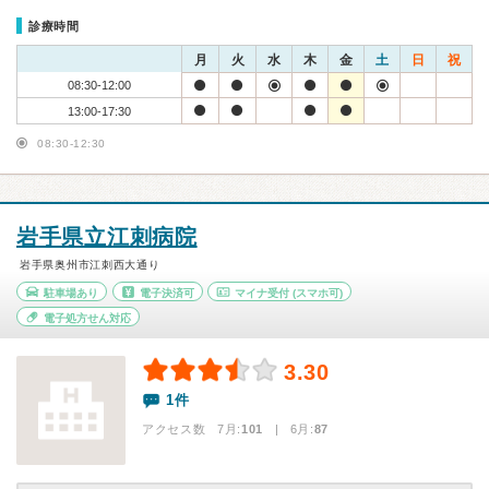
診療時間
月
火
水
木
金
土
日
祝
08:30-12:00
13:00-17:30
08:30-12:30
岩手県立江刺病院
岩手県奥州市江刺西大通り
駐車場あり
電子決済可
マイナ受付
(スマホ可)
電子処方せん対応
3.30
1件
アクセス数 7月:
101
| 6月:
87