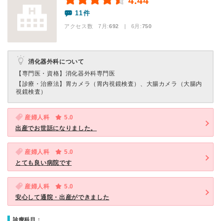
4.44
11件
アクセス数 7月:
692
| 6月:
750
消化器外科について
【専門医・資格】
消化器外科専門医
【診療・治療法】
胃カメラ（胃内視鏡検査）、大腸カメラ（大腸内
視鏡検査）
産婦人科
5.0
出産でお世話になりました。
産婦人科
5.0
とても良い病院です
産婦人科
5.0
安心して通院・出産ができました
診療科目：