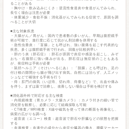
ることがある
・胸やけ・飲み込みにくさ：逆流性食道炎や食道がんでみられ、
長引く場合は注意が必要
・体重減少・食欲不振：消化器がんでみられる症状で、原因を調
べることが大切
■主な対象疾患
・大腸がん／胃がん：国内で患者数の多いがん。早期は腹腔鏡手
術が可能で、進行度に応じて抗がん剤治療を併用する
・急性虫垂炎：「盲腸」とも呼ばれ、強い腹痛を起こす代表的な
疾患。多くは腹腔鏡手術で行われ、回復が比較的早い
・胆のう炎（胆石症）：胆石が原因で炎症や感染を起こし、みぞ
おち・右腹部に強い痛みが出る。胆石症は無症状のこともある
が、発症時は手術が必要
・鼠径ヘルニア（そけいへるにあ）：「脱腸」とも呼ばれ、足の
付け根の隙間から腸が飛び出す病気。自然には治らず、人工メッ
シュなどで補強する手術を行う
・痔：肛門の病気（いぼ痔、切れ痔、痔瘻など）で、出血や痛み
を伴う。まずは薬で治療し、改善しない場合は手術を検討する
■消化器外科で対応する主な検査
・内視鏡検査（胃カメラ・大腸カメラ）：カメラ付きの細い管で
消化管を観察し、必要に応じて組織採取も可能
・CT検査／MRI検査：X線や磁気を使って体の断面を画像化し、
病変の広がりを調べる
・超音波（エコー）検査：超音波で胆石や肝臓などの状態を把握
する
・血液検査：血液中の成分から炎症や臓器の働き、腫瘍マーカー