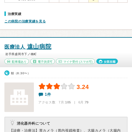
治療実績
この病院の治療実績を見る
遠山病院
医療法人
岩手県盛岡市下ノ橋町
駐車場あり
電子決済可
マイナ受付
(スマホ可)
女医在籍
朝（8:30〜）
3.24
1件
アクセス数 7月:
105
| 6月:
79
消化器外科について
【診療・治療法】
胃カメラ（胃内視鏡検査）、大腸カメラ（大腸内