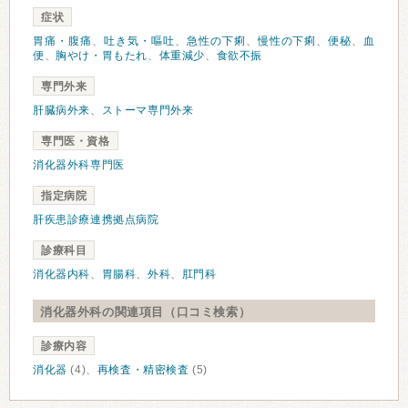
症状
胃痛・腹痛
、
吐き気・嘔吐
、
急性の下痢
、
慢性の下痢
、
便秘
、
血
便
、
胸やけ・胃もたれ
、
体重減少
、
食欲不振
専門外来
肝臓病外来
、
ストーマ専門外来
専門医・資格
消化器外科専門医
指定病院
肝疾患診療連携拠点病院
診療科目
消化器内科
、
胃腸科
、
外科
、
肛門科
消化器外科の関連項目（口コミ検索）
診療内容
消化器
(4)、
再検査・精密検査
(5)