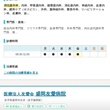
消化器外科
、内科、呼吸器内科、循環器内科、消化器内科、神経内科、血液内
科、緩和ケア（ホスピス）、外科、脳神経外科、整形外科、リハビリテーショ
ン科、皮膚科、泌…
専門医・資格：
総合内科専門医、リウマチ専門医、血液専門医、外科専門医、内分泌代謝科専
門医、循…
診療時間
月
火
水
木
金
土
日
祝
08:30-11:00
治療実績
この病院の治療実績を見る
盛岡友愛病院
医療法人友愛会
岩手県盛岡市永井（岩手飯岡駅）
駐車場あり
電子決済可
マイナ受付