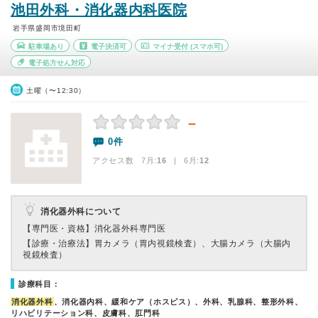
池田外科・消化器内科医院
岩手県盛岡市境田町
駐車場あり
電子決済可
マイナ受付
(スマホ可)
電子処方せん対応
土曜（〜12:30）
－
0件
アクセス数 7月:
16
| 6月:
12
消化器外科について
【専門医・資格】
消化器外科専門医
【診療・治療法】
胃カメラ（胃内視鏡検査）、大腸カメラ（大腸内
視鏡検査）
診療科目：
消化器外科
、消化器内科、緩和ケア（ホスピス）、外科、乳腺科、整形外科、
リハビリテーション科、皮膚科、肛門科