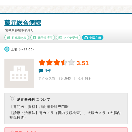
藤元総合病院
宮崎県都城市早鈴町
駐車場あり
電子決済可
マイナ受付
女医在籍
土曜（〜17:00）
3.51
4件
アクセス数 7月:
543
| 6月:
629
消化器外科について
【専門医・資格】
消化器外科専門医
【診療・治療法】
胃カメラ（胃内視鏡検査）、大腸カメラ（大腸内
視鏡検査）