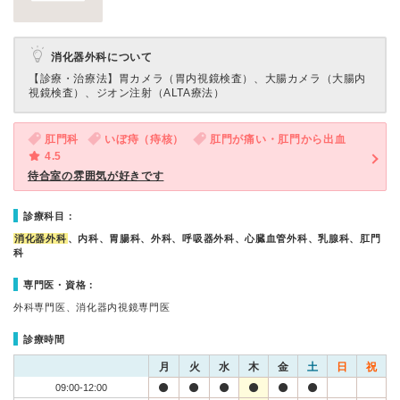
消化器外科について
【診療・治療法】
胃カメラ（胃内視鏡検査）、大腸カメラ（大腸内
視鏡検査）、ジオン注射（ALTA療法）
肛門科
いぼ痔（痔核）
肛門が痛い・肛門から出血
4.5
待合室の雰囲気が好きです
診療科目：
消化器外科
、内科、胃腸科、外科、呼吸器外科、心臓血管外科、乳腺科、肛門
科
専門医・資格：
外科専門医、消化器内視鏡専門医
診療時間
月
火
水
木
金
土
日
祝
09:00-12:00