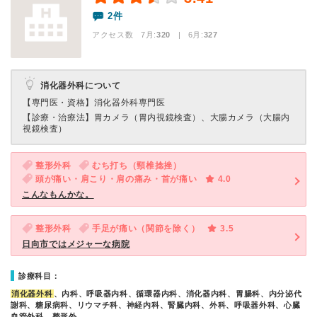
2件
アクセス数 7月:
320
| 6月:
327
消化器外科について
【専門医・資格】
消化器外科専門医
【診療・治療法】
胃カメラ（胃内視鏡検査）、大腸カメラ（大腸内
視鏡検査）
整形外科
むち打ち（頸椎捻挫）
頭が痛い・肩こり・肩の痛み・首が痛い
4.0
こんなもんかな。
整形外科
手足が痛い（関節を除く）
3.5
日向市ではメジャーな病院
診療科目：
消化器外科
、内科、呼吸器内科、循環器内科、消化器内科、胃腸科、内分泌代
謝科、糖尿病科、リウマチ科、神経内科、腎臓内科、外科、呼吸器外科、心臓
血管外科、整形外…