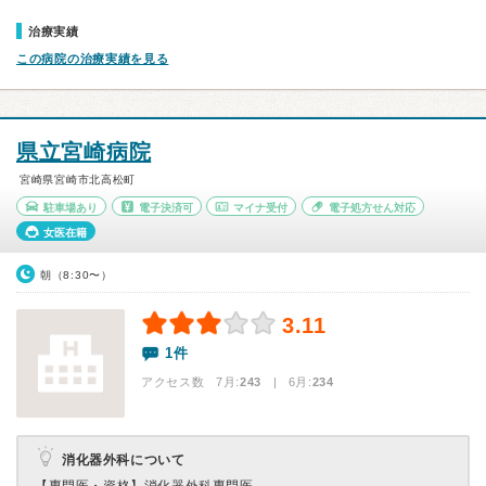
治療実績
この病院の治療実績を見る
県立宮崎病院
宮崎県宮崎市北高松町
駐車場あり
電子決済可
マイナ受付
電子処方せん対応
女医在籍
朝（8:30〜）
3.11
1件
アクセス数 7月:
243
| 6月:
234
消化器外科について