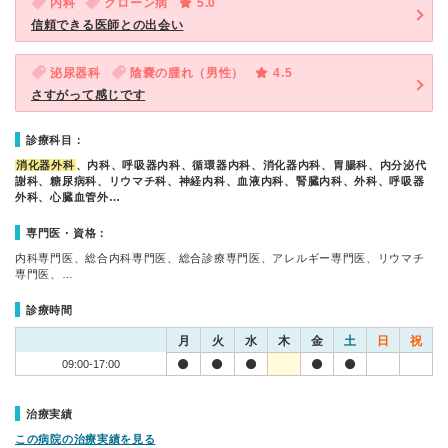
内科
クローン病
5.0
信頼できる医師との出会い
泌尿器科
陰嚢の腫れ（男性）
4.5
さすがって感じです
診療科目：
消化器外科
、内科、呼吸器内科、循環器内科、消化器内科、胃腸科、内分泌代
謝科、糖尿病科、リウマチ科、神経内科、血液内科、腎臓内科、外科、呼吸器
外科、心臓血管外…
専門医・資格：
内科専門医、総合内科専門医、総合診療専門医、アレルギー専門医、リウマチ
専門医、…
診療時間
月
火
水
木
金
土
日
祝
09:00-17:00
治療実績
この病院の治療実績を見る