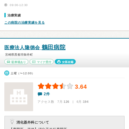
09:00-12:30
治療実績
この病院の治療実績を見る
鶴田病院
医療法人隆徳会
宮崎県西都市御舟町
駐車場あり
マイナ受付
女医在籍
土曜（〜12:00）
3.64
2件
アクセス数 7月:
126
| 6月:
194
消化器外科について