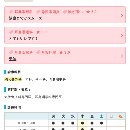
耳鼻咽喉科
急性咽頭炎
喉が痛い
5.0
診察までがスムーズ
耳鼻咽喉科
5.0
とてもいいです！
耳鼻咽喉科
耳垢栓塞
3.0
受診
診療科目：
消化器外科
、アレルギー科、耳鼻咽喉科
専門医・資格：
気管食道科専門医、耳鼻咽喉科専門医
診療時間
月
火
水
木
金
土
日
祝
09:00-13:00