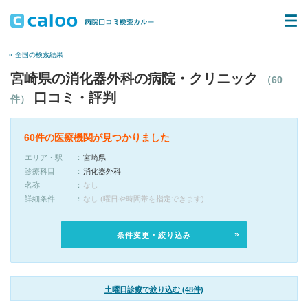
« 全国の検索結果
宮崎県の消化器外科の病院・クリニック
（60
口コミ・評判
件）
60件の医療機関が見つかりました
エリア・駅
宮崎県
診療科目
消化器外科
名称
なし
詳細条件
なし (曜日や時間帯を指定できます)
条件変更・絞り込み
土曜日診療で絞り込む (48件)