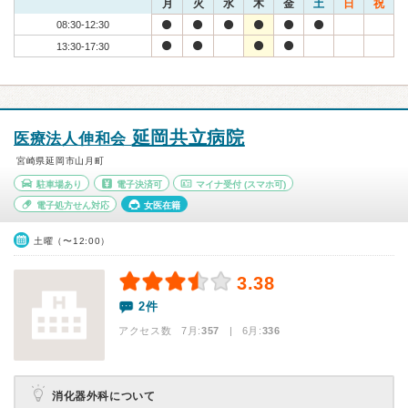
月
火
水
木
金
土
日
祝
08:30-12:30
13:30-17:30
延岡共立病院
医療法人伸和会
宮崎県延岡市山月町
駐車場あり
電子決済可
マイナ受付
(スマホ可)
電子処方せん対応
女医在籍
土曜（〜12:00）
3.38
2件
アクセス数 7月:
357
| 6月:
336
消化器外科について