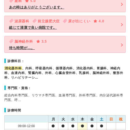
産科
5.0
あの時はありがとうございます。
泌尿器科
前立腺肥大症
尿が出にくい
4.0
総じて清潔で良い病院です。
脳神経外科
3.5
待ち時間が…。
診療科目：
消化器外科
、内科、呼吸器内科、循環器内科、消化器内科、胃腸科、神経内
科、血液内科、腎臓内科、外科、心臓血管外科、乳腺科、脳神経外科、整形外
科、リハビリテーシ…
専門医・資格：
総合内科専門医、リウマチ専門医、血液専門医、外科専門医、内分泌代謝科専
門医、呼…
診療時間
月
火
水
木
金
土
日
祝
09:00-12:00