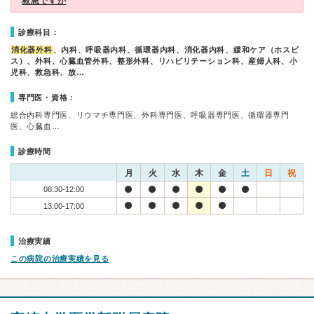
救急ですが
診療科目：
消化器外科
、内科、呼吸器内科、循環器内科、消化器内科、緩和ケア（ホスピ
ス）、外科、心臓血管外科、整形外科、リハビリテーション科、産婦人科、小
児科、救急科、放…
専門医・資格：
総合内科専門医、リウマチ専門医、外科専門医、呼吸器専門医、循環器専門
医、心臓血…
診療時間
月
火
水
木
金
土
日
祝
08:30-12:00
13:00-17:00
治療実績
この病院の治療実績を見る