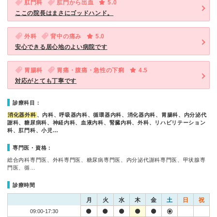
肛門科
肛門から出血
5.0
ここの院長はまさにゴッドハンド。
外科
背中の痛み
5.0
安心できる居心地のよい病院です
胃腸科
胃痛・腹痛・急性の下痢
4.5
対応がとても丁寧です
診療科目：
消化器外科
、内科、呼吸器内科、循環器内科、消化器内科、胃腸科、内分泌代
謝科、糖尿病科、神経内科、血液内科、腎臓内科、外科、リハビリテーション
科、肛門科、小児…
専門医・資格：
総合内科専門医、外科専門医、糖尿病専門医、内分泌代謝科専門医、甲状腺専
門医、循…
診療時間
月
火
水
木
金
土
日
祝
09:00-17:30