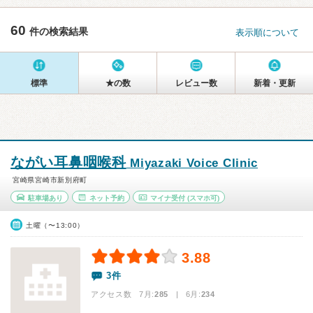
60
件の検索結果
表示順について
標準
★の数
レビュー数
新着・更新
ながい耳鼻咽喉科
Miyazaki Voice Clinic
宮崎県宮崎市新別府町
駐車場あり
ネット予約
マイナ受付
(スマホ可)
土曜（〜13:00）
3.88
3件
アクセス数 7月:
285
| 6月:
234