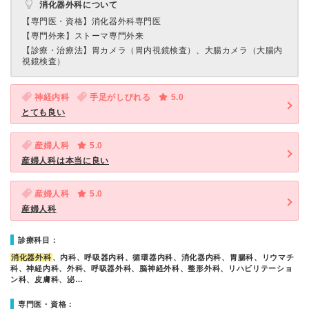
消化器外科について
【専門医・資格】
消化器外科専門医
【専門外来】
ストーマ専門外来
【診療・治療法】
胃カメラ（胃内視鏡検査）、大腸カメラ（大腸内
視鏡検査）
神経内科
手足がしびれる
5.0
とても良い
産婦人科
5.0
産婦人科は本当に良い
産婦人科
5.0
産婦人科
診療科目：
消化器外科
、内科、呼吸器内科、循環器内科、消化器内科、胃腸科、リウマチ
科、神経内科、外科、呼吸器外科、脳神経外科、整形外科、リハビリテーショ
ン科、皮膚科、泌…
専門医・資格：