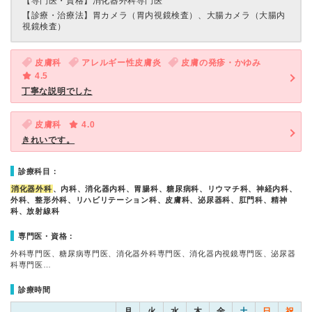
【専門医・資格】
消化器外科専門医
【診療・治療法】
胃カメラ（胃内視鏡検査）、大腸カメラ（大腸内
視鏡検査）
皮膚科
アレルギー性皮膚炎
皮膚の発疹・かゆみ
4.5
丁寧な説明でした
皮膚科
4.0
きれいです。
診療科目：
消化器外科
、内科、消化器内科、胃腸科、糖尿病科、リウマチ科、神経内科、
外科、整形外科、リハビリテーション科、皮膚科、泌尿器科、肛門科、精神
科、放射線科
専門医・資格：
外科専門医、糖尿病専門医、消化器外科専門医、消化器内視鏡専門医、泌尿器
科専門医…
診療時間
月
火
水
木
金
土
日
祝