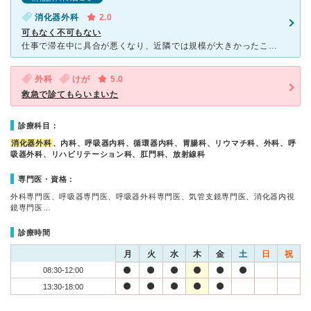
消化器外科
2.0
可もなく不可もない
仕事で滞在中に具合が悪くなり、近隣では規模が大きかったこちらを利用しました。 事情を話すとすぐに対応してくださいました。 スタッフは大変親切です。 ただ、 医師は上辺だけの診察と言う感じで、口
外科
けが
5.0
救急で診てもらいまいた
診療科目：
消化器外科
、内科、呼吸器内科、循環器内科、胃腸科、リウマチ科、外科、呼
吸器外科、リハビリテーション科、肛門科、放射線科
専門医・資格：
外科専門医、呼吸器専門医、呼吸器外科専門医、気管支鏡専門医、消化器内視
鏡専門医…
診療時間
月
火
水
木
金
土
日
祝
08:30-12:00
13:30-18:00