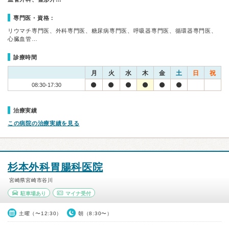
専門医・資格：
リウマチ専門医、外科専門医、糖尿病専門医、呼吸器専門医、循環器専門医、
心臓血管…
診療時間
月
火
水
木
金
土
日
祝
08:30-17:30
治療実績
この病院の治療実績を見る
杉本外科胃腸科医院
宮崎県宮崎市谷川
駐車場あり
マイナ受付
土曜（〜12:30）
朝（8:30〜）