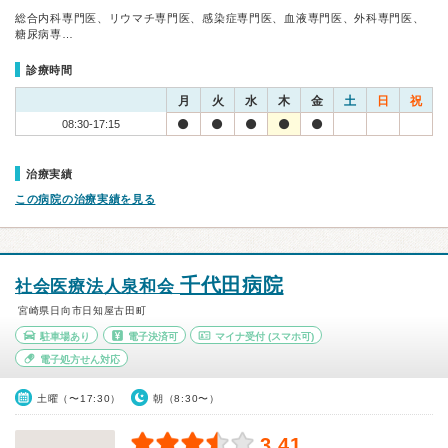
総合内科専門医、リウマチ専門医、感染症専門医、血液専門医、外科専門医、
糖尿病専…
診療時間
月
火
水
木
金
土
日
祝
08:30-17:15
治療実績
この病院の治療実績を見る
千代田病院
社会医療法人泉和会
宮崎県日向市日知屋古田町
駐車場あり
電子決済可
マイナ受付
(スマホ可)
電子処方せん対応
土曜（〜17:30）
朝（8:30〜）
3.41