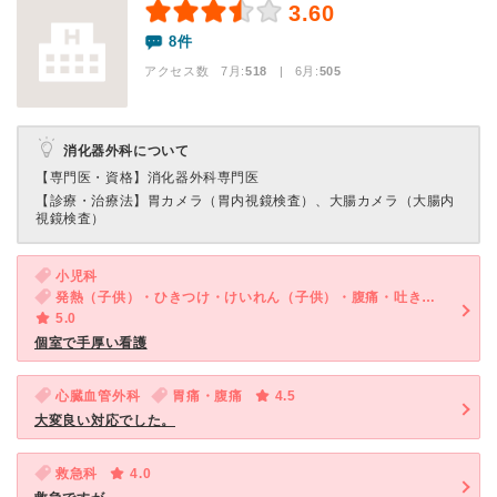
3.60
8件
アクセス数 7月:
518
| 6月:
505
消化器外科について
【専門医・資格】
消化器外科専門医
【診療・治療法】
胃カメラ（胃内視鏡検査）、大腸カメラ（大腸内
視鏡検査）
小児科
発熱（子供）・ひきつけ・けいれん（子供）・腹痛・吐き気・嘔吐（子供）・咳・呼吸困難（子供）
5.0
個室で手厚い看護
心臓血管外科
胃痛・腹痛
4.5
大変良い対応でした。
救急科
4.0