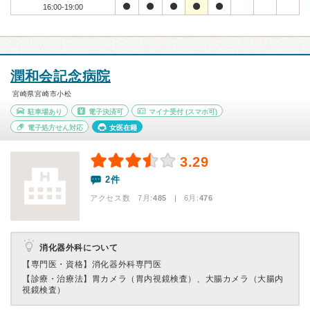
16:00-19:00
潤和会記念病院
宮崎県宮崎市小松
駐車場あり
電子決済可
マイナ受付
(スマホ可)
電子処方せん対応
女医在籍
3.29
2件
アクセス数 7月:
485
| 6月:
476
消化器外科について
【専門医・資格】
消化器外科専門医
【診療・治療法】
胃カメラ（胃内視鏡検査）、大腸カメラ（大腸内
視鏡検査）