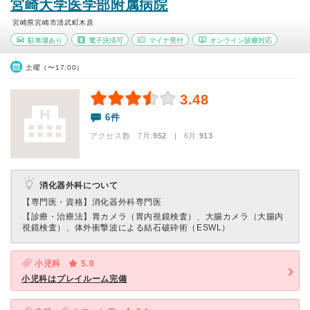
宮崎大学医学部附属病院
宮崎県宮崎市清武町木原
駐車場あり
電子決済可
マイナ受付
オンライン診療対応
土曜（〜17:00）
3.48
6件
アクセス数 7月:
952
| 6月:
913
消化器外科について
【専門医・資格】
消化器外科専門医
【診療・治療法】
胃カメラ（胃内視鏡検査）、大腸カメラ（大腸内
視鏡検査）、体外衝撃波による結石破砕術（ESWL）
小児科
5.0
小児科はプレイルーム完備