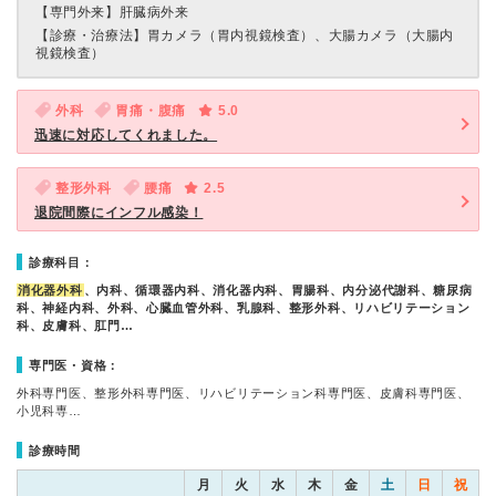
【専門外来】
肝臓病外来
【診療・治療法】
胃カメラ（胃内視鏡検査）、大腸カメラ（大腸内
視鏡検査）
外科
胃痛・腹痛
5.0
迅速に対応してくれました。
整形外科
腰痛
2.5
退院間際にインフル感染！
診療科目：
消化器外科
、内科、循環器内科、消化器内科、胃腸科、内分泌代謝科、糖尿病
科、神経内科、外科、心臓血管外科、乳腺科、整形外科、リハビリテーション
科、皮膚科、肛門…
専門医・資格：
外科専門医、整形外科専門医、リハビリテーション科専門医、皮膚科専門医、
小児科専…
診療時間
月
火
水
木
金
土
日
祝