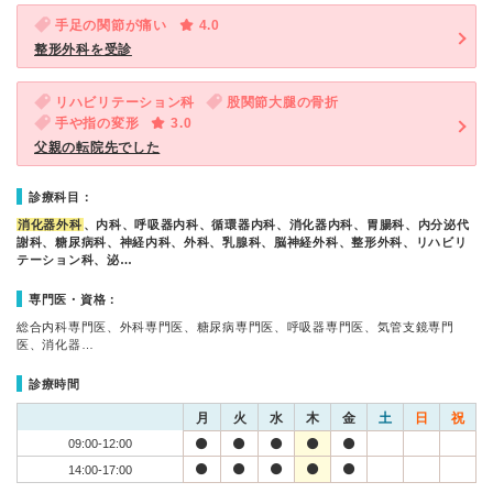
手足の関節が痛い
4.0
整形外科を受診
リハビリテーション科
股関節大腿の骨折
手や指の変形
3.0
父親の転院先でした
診療科目：
消化器外科
、内科、呼吸器内科、循環器内科、消化器内科、胃腸科、内分泌代
謝科、糖尿病科、神経内科、外科、乳腺科、脳神経外科、整形外科、リハビリ
テーション科、泌…
専門医・資格：
総合内科専門医、外科専門医、糖尿病専門医、呼吸器専門医、気管支鏡専門
医、消化器…
診療時間
月
火
水
木
金
土
日
祝
09:00-12:00
14:00-17:00