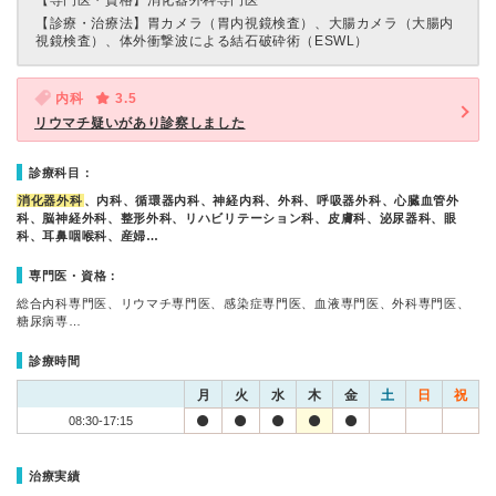
【専門医・資格】
消化器外科専門医
【診療・治療法】
胃カメラ（胃内視鏡検査）、大腸カメラ（大腸内
視鏡検査）、体外衝撃波による結石破砕術（ESWL）
内科
3.5
リウマチ疑いがあり診察しました
診療科目：
消化器外科
、内科、循環器内科、神経内科、外科、呼吸器外科、心臓血管外
科、脳神経外科、整形外科、リハビリテーション科、皮膚科、泌尿器科、眼
科、耳鼻咽喉科、産婦…
専門医・資格：
総合内科専門医、リウマチ専門医、感染症専門医、血液専門医、外科専門医、
糖尿病専…
診療時間
月
火
水
木
金
土
日
祝
08:30-17:15
治療実績