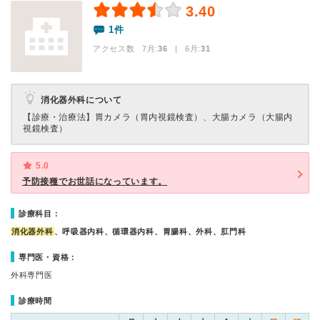
3.40
1件
アクセス数 7月:
36
| 6月:
31
消化器外科について
【診療・治療法】
胃カメラ（胃内視鏡検査）、大腸カメラ（大腸内
視鏡検査）
5.0
予防接種でお世話になっています。
診療科目：
消化器外科
、呼吸器内科、循環器内科、胃腸科、外科、肛門科
専門医・資格：
外科専門医
診療時間