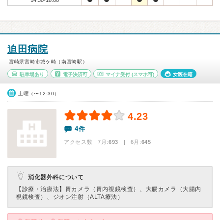
14:30-18:00
迫田病院
宮崎県宮崎市城ケ崎（南宮崎駅）
駐車場あり
電子決済可
マイナ受付
(スマホ可)
女医在籍
土曜（〜12:30）
4.23
4件
アクセス数 7月:
693
| 6月:
645
消化器外科について
【診療・治療法】
胃カメラ（胃内視鏡検査）、大腸カメラ（大腸内
視鏡検査）、ジオン注射（ALTA療法）