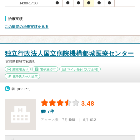
14:00-17:00
治療実績
この病院の治療実績を見る
独立行政法人国立病院機構都城医療センター
宮崎県都城市祝吉町
駐車場あり
電子決済可
マイナ受付
(スマホ可)
電子処方せん対応
朝（8:30〜）
3.48
7件
アクセス数 7月:
568
| 6月:
612