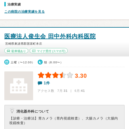
治療実績
この病院の治療実績を見る
医療法人俊生会 田中外科内科医院
宮崎県東諸県郡国富町本庄
駐車場あり
マイナ受付
(スマホ可)
土曜（〜12:00）
朝（8:00〜）
3.30
1件
アクセス数 7月:
31
| 6月:
41
消化器外科について
【診療・治療法】
胃カメラ（胃内視鏡検査）、大腸カメラ（大腸内
視鏡検査）