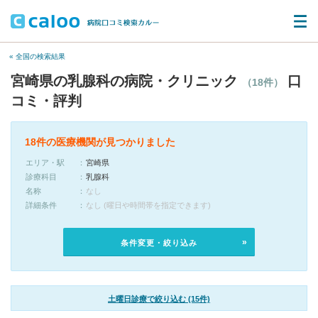
« 全国の検索結果
宮崎県の乳腺科の病院・クリニック
口
（18件）
コミ・評判
18件の医療機関が見つかりました
エリア・駅
宮崎県
診療科目
乳腺科
名称
なし
詳細条件
なし (曜日や時間帯を指定できます)
条件変更・絞り込み
土曜日診療で絞り込む (15件)