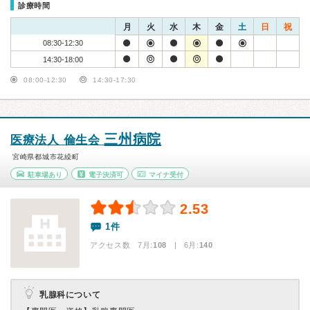
診療時間
月
火
水
木
金
土
日
祝
08:30-12:30
14:30-18:00
08:00-12:30
14:30-17:30
三州病院
医療法人 倫生会
宮崎県都城市花繰町
駐車場あり
電子決済可
マイナ受付
2.53
1件
アクセス数 7月:
108
| 6月:
140
乳腺科について