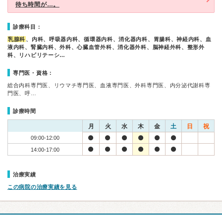
待ち時間が…。
診療科目：
乳腺科
、内科、呼吸器内科、循環器内科、消化器内科、胃腸科、神経内科、血
液内科、腎臓内科、外科、心臓血管外科、消化器外科、脳神経外科、整形外
科、リハビリテーシ…
専門医・資格：
総合内科専門医、リウマチ専門医、血液専門医、外科専門医、内分泌代謝科専
門医、呼…
診療時間
月
火
水
木
金
土
日
祝
09:00-12:00
14:00-17:00
治療実績
この病院の治療実績を見る