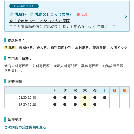
乳腺科の口コミ
乳腺科
乳房のしこり（女性）
1.0
今までかかったことないような病院
ここの看護師の方は電話の受け答えを知らないようで胸にしこりができたので初診で受診するか迷って音声ガイダンスで「患者」を選択して進んで電話して「すみません今からそちらに伺おうかと考えてるんですけども…」
診療科目：
乳腺科
、形成外科、婦人科、歯科口腔外科、放射線科、健康診断、人間ドック
専門医・資格：
総合内科専門医、外科専門医、産婦人科専門医、乳腺専門医、細胞診専門医、
病理専門…
診療時間
月
火
水
木
金
土
日
祝
08:30-12:30
13:30-17:30
治療実績
この病院の治療実績を見る