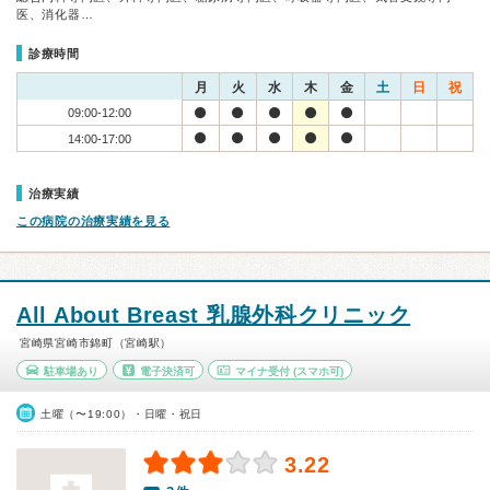
医、消化器…
診療時間
月
火
水
木
金
土
日
祝
09:00-12:00
14:00-17:00
治療実績
この病院の治療実績を見る
All About Breast 乳腺外科クリニック
宮崎県宮崎市錦町（宮崎駅）
駐車場あり
電子決済可
マイナ受付
(スマホ可)
土曜（〜19:00）・日曜・祝日
3.22