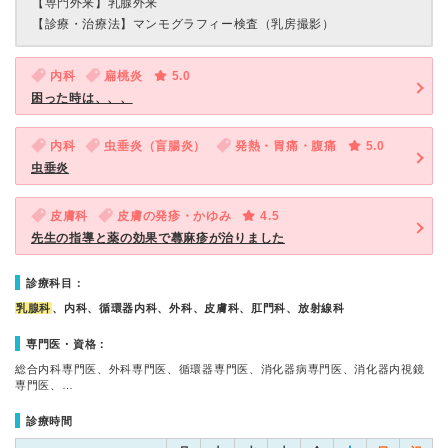
【専門外来】
乳腺外来
【診療・治療法】
マンモグラフィー検査（乳房撮影）
内科
扁桃炎
5.0
困った時は、、、
内科
虫垂炎（盲腸炎）
発熱・胃痛・腹痛
5.0
虫垂炎
皮膚科
皮膚の発疹・かゆみ
4.5
先生の指導と薬の効果で蕁麻疹が治りました
診療科目：
乳腺科
、内科、循環器内科、外科、皮膚科、肛門科、放射線科
専門医・資格：
総合内科専門医、外科専門医、循環器専門医、消化器病専門医、消化器内視鏡
専門医、…
診療時間