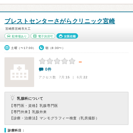
ブレストセンターさがらクリニック宮崎
宮崎県宮崎市大工
駐車場あり
電子決済可
女医在籍
土曜（〜17:00）
朝（8:30〜）
－
0件
アクセス数 7月:
15
| 6月:
22
乳腺科について
【専門医・資格】
乳腺専門医
【専門外来】
乳腺外来
【診療・治療法】
マンモグラフィー検査（乳房撮影）
診療科目：