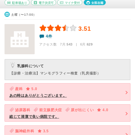
駐車場あり
電子決済可
マイナ受付
女医在籍
土曜（〜17:00）
3.51
4件
アクセス数 7月:
543
| 6月:
629
乳腺科について
【診療・治療法】
マンモグラフィー検査（乳房撮影）
産科
5.0
あの時はありがとうございます。
泌尿器科
前立腺肥大症
尿が出にくい
4.0
総じて清潔で良い病院です。
脳神経外科
3.5