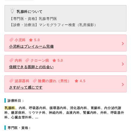
乳腺科について
【専門医・資格】
乳腺専門医
【診療・治療法】
マンモグラフィー検査（乳房撮影）
小児科
5.0
小児科はプレイルーム完備
内科
クローン病
5.0
信頼できる医師との出会い
泌尿器科
陰嚢の腫れ（男性）
4.5
さすがって感じです
診療科目：
乳腺科
、内科、呼吸器内科、循環器内科、消化器内科、胃腸科、内分泌代謝
科、糖尿病科、リウマチ科、神経内科、血液内科、腎臓内科、外科、呼吸器外
科、心臓血管外科、…
専門医・資格：