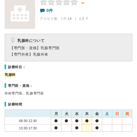
－
0件
アクセス数 7月:
19
| 6月:
7
乳腺科について
【専門医・資格】
乳腺専門医
【専門外来】
乳腺外来
診療科目：
乳腺科
専門医・資格：
外科専門医、乳腺専門医
診療時間
月
火
水
木
金
土
日
祝
08:30-12:30
13:30-17:30