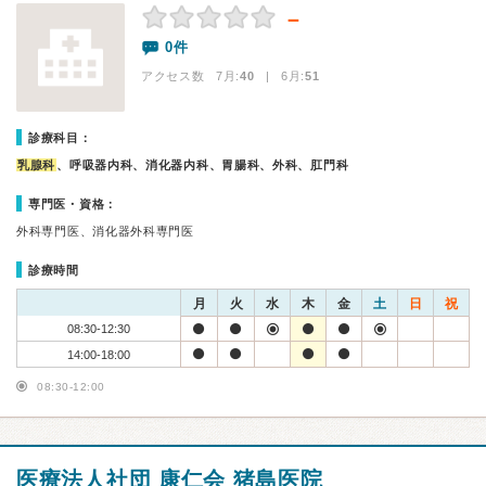
－
0件
アクセス数 7月:
40
| 6月:
51
診療科目：
乳腺科
、呼吸器内科、消化器内科、胃腸科、外科、肛門科
専門医・資格：
外科専門医、消化器外科専門医
診療時間
月
火
水
木
金
土
日
祝
08:30-12:30
14:00-18:00
08:30-12:00
医療法人社団 康仁会 猪島医院