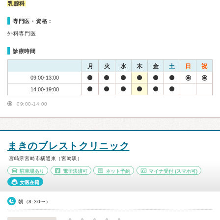
乳腺科
専門医・資格：
外科専門医
診療時間
月
火
水
木
金
土
日
祝
09:00-13:00
14:00-19:00
09:00-14:00
まきのブレストクリニック
宮崎県宮崎市橘通東（宮崎駅）
駐車場あり
電子決済可
ネット予約
マイナ受付
(スマホ可)
女医在籍
朝（8:30〜）