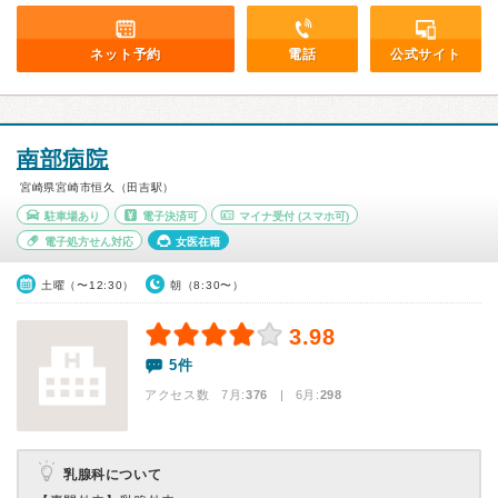
ネット予約
電話
公式サイト
南部病院
宮崎県宮崎市恒久（田吉駅）
駐車場あり
電子決済可
マイナ受付
(スマホ可)
電子処方せん対応
女医在籍
土曜（〜12:30）
朝（8:30〜）
3.98
5件
アクセス数 7月:
376
| 6月:
298
乳腺科について