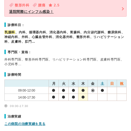
整形外科
腰痛
2.5
退院間際にインフル感染！
診療科目：
乳腺科
、内科、循環器内科、消化器内科、胃腸科、内分泌代謝科、糖尿病科、
神経内科、外科、心臓血管外科、消化器外科、整形外科、リハビリテーション
科、皮膚科、肛門…
専門医・資格：
外科専門医、整形外科専門医、リハビリテーション科専門医、皮膚科専門医、
小児科専…
診療時間
月
火
水
木
金
土
日
祝
09:00-12:00
14:00-17:30
09:00-17:30
治療実績
この病院の治療実績を見る