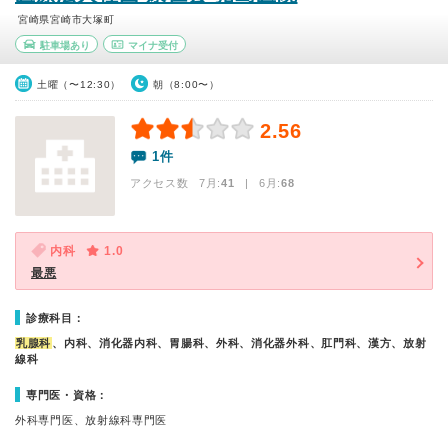
宮崎県宮崎市大塚町
駐車場あり
マイナ受付
土曜（〜12:30）
朝（8:00〜）
2.56
1件
アクセス数 7月:
41
| 6月:
68
内科
1.0
最悪
診療科目：
乳腺科
、内科、消化器内科、胃腸科、外科、消化器外科、肛門科、漢方、放射
線科
専門医・資格：
外科専門医、放射線科専門医