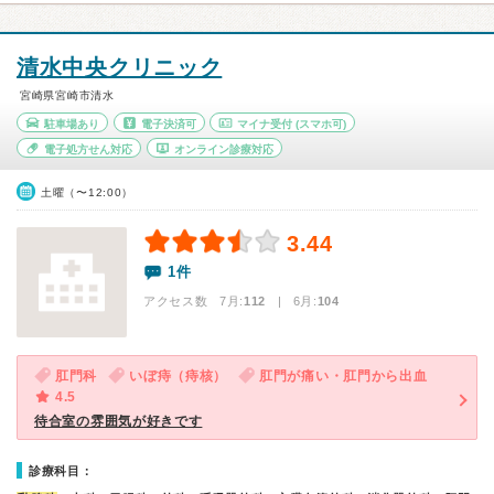
清水中央クリニック
宮崎県宮崎市清水
駐車場あり
電子決済可
マイナ受付
(スマホ可)
電子処方せん対応
オンライン診療対応
土曜（〜12:00）
3.44
1件
アクセス数 7月:
112
| 6月:
104
肛門科
いぼ痔（痔核）
肛門が痛い・肛門から出血
4.5
待合室の雰囲気が好きです
診療科目：