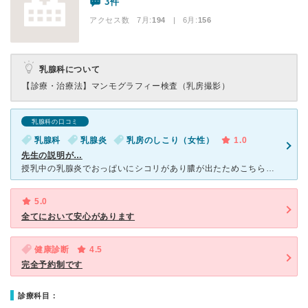
3件
アクセス数 7月:
194
| 6月:
156
乳腺科について
【診療・治療法】
マンモグラフィー検査（乳房撮影）
乳腺科の口コミ
乳腺科
乳腺炎
乳房のしこり（女性）
1.0
先生の説明が…
授乳中の乳腺炎でおっぱいにシコリがあり膿が出たためこちらのクリニックに受診しました。エコー検査しかしなかったのに、すぐに薬で母乳を止め、切開しドレーンを入れ排膿しましょうと言われました。母乳育児をした
5.0
全てにおいて安心があります
健康診断
4.5
完全予約制です
診療科目：