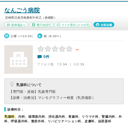
なんごう病院
宮崎県日南市南郷町中村乙（南郷駅）
駐車場あり
電子決済可
マイナ受付
(スマホ可)
女医在籍
土曜（〜12:30）
朝（8:30〜）
－
0件
アクセス数 7月:
54
| 6月:
35
乳腺科について
【専門医・資格】
乳腺専門医
【診療・治療法】
マンモグラフィー検査（乳房撮影）
診療科目：
乳腺科
、内科、循環器内科、消化器内科、胃腸科、リウマチ科、腎臓内科、外
科、呼吸器外科、整形外科、リハビリテーション科、皮膚科、泌尿器科