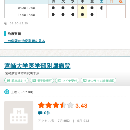
月
火
水
木
金
土
日
祝
08:30-12:00
14:00-18:00
08:30-12:30
治療実績
この病院の治療実績を見る
宮崎大学医学部附属病院
宮崎県宮崎市清武町木原
駐車場あり
電子決済可
マイナ受付
オンライン診療対応
土曜（〜17:00）
3.48
6件
アクセス数 7月:
952
| 6月:
913