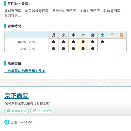
専門医・資格：
外科専門医、泌尿器科専門医、整形外科専門医、皮膚科専門医、乳腺専門医、
救急科専…
診療時間
月
火
水
木
金
土
日
祝
08:30-12:30
13:30-17:30
治療実績
この病院の治療実績を見る
宗正病院
宮崎県都城市八幡町（西都城駅）
駐車場あり
マイナ受付
土曜（〜18:00）