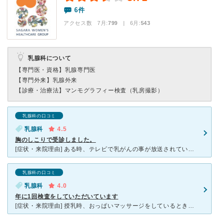
6件
アクセス数 7月:
799
| 6月:
543
乳腺科について
【専門医・資格】
乳腺専門医
【専門外来】
乳腺外来
【診療・治療法】
マンモグラフィー検査（乳房撮影）
乳腺科の口コミ
乳腺科
4.5
胸のしこりで受診しました。
[症状・来院理由] ある時、テレビで乳がんの事が放送されていました。なんとなく、手で自分の胸を触ったところ、左胸に梅干のタネくらいのしこりを発見しました。 痛みもなかったのですが、心配になりweb
乳腺科の口コミ
乳腺科
4.0
年に1回検査をしていただいています
[症状・来院理由] 授乳時、おっぱいマッサージをしているときに胸にしこりがあるのを発見し、乳腺科では有名なこちらの病院を受診しました。 [医師の診断・治療法] 電話で授乳中であること、しこりがあ