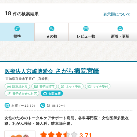
18
件の検索結果
表示順について
標準
★の数
レビュー数
新着・更新
さがら病院宮崎
医療法人宮崎博愛会
宮崎県宮崎市下原町（宮崎駅）
駐車場あり
電子決済可
ネット予約
マイナ受付
電子処方せん対応
女医在籍
土曜（〜12:30）
朝（8:30〜）
女性のためのトータルケアサポート病院。各科専門医・女性医師多数在
籍。乳がん検診・婦人科。駐車場完備。
3.71