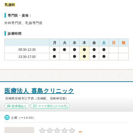
乳腺科
専門医・資格：
外科専門医、乳腺専門医
診療時間
月
火
水
木
金
土
日
祝
08:30-12:30
13:30-17:00
医療法人 喜島クリニック
宮崎県宮崎市江平西（宮崎駅、宮崎神宮駅）
駐車場あり
マイナ受付
(スマホ可)
土曜（〜13:00）
－