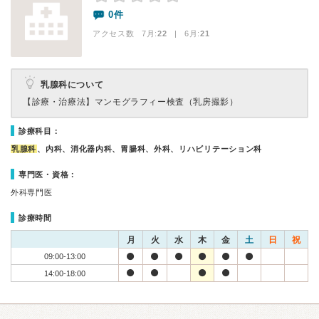
0件
アクセス数 7月:
22
| 6月:
21
乳腺科について
【診療・治療法】
マンモグラフィー検査（乳房撮影）
診療科目：
乳腺科
、内科、消化器内科、胃腸科、外科、リハビリテーション科
専門医・資格：
外科専門医
診療時間
月
火
水
木
金
土
日
祝
09:00-13:00
14:00-18:00