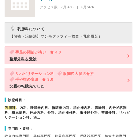
アクセス数 7月:
485
| 6月:
476
乳腺科について
【診療・治療法】
マンモグラフィー検査（乳房撮影）
手足の関節が痛い
4.0
整形外科を受診
リハビリテーション科
股関節大腿の骨折
手や指の変形
3.0
父親の転院先でした
診療科目：
乳腺科
、内科、呼吸器内科、循環器内科、消化器内科、胃腸科、内分泌代謝
科、糖尿病科、神経内科、外科、消化器外科、脳神経外科、整形外科、リハビ
リテーション科、泌…
専門医・資格：
総合内科専門医、外科専門医、糖尿病専門医、呼吸器専門医、気管支鏡専門