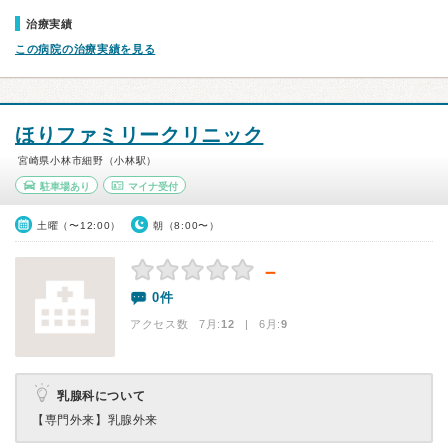
治療実績
この病院の治療実績を見る
ほりファミリークリニック
宮崎県小林市細野（小林駅）
駐車場あり
マイナ受付
土曜（〜12:00）
朝（8:00〜）
－
0件
アクセス数 7月:
12
| 6月:
9
乳腺科について
【専門外来】
乳腺外来