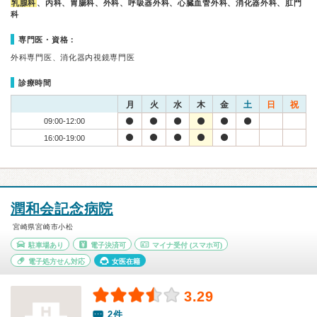
乳腺科
、内科、胃腸科、外科、呼吸器外科、心臓血管外科、消化器外科、肛門
科
専門医・資格：
外科専門医、消化器内視鏡専門医
診療時間
月
火
水
木
金
土
日
祝
09:00-12:00
16:00-19:00
潤和会記念病院
宮崎県宮崎市小松
駐車場あり
電子決済可
マイナ受付
(スマホ可)
電子処方せん対応
女医在籍
3.29
2件