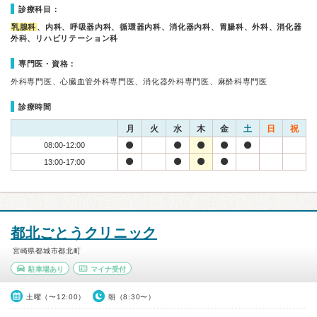
診療科目：
乳腺科
、内科、呼吸器内科、循環器内科、消化器内科、胃腸科、外科、消化器
外科、リハビリテーション科
専門医・資格：
外科専門医、心臓血管外科専門医、消化器外科専門医、麻酔科専門医
診療時間
月
火
水
木
金
土
日
祝
08:00-12:00
13:00-17:00
都北ごとうクリニック
宮崎県都城市都北町
駐車場あり
マイナ受付
土曜（〜12:00）
朝（8:30〜）