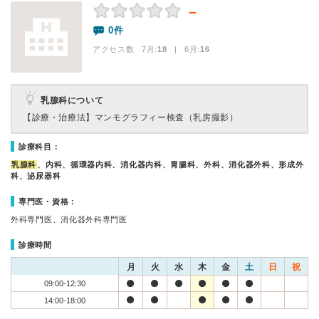
－
0件
アクセス数 7月:
18
| 6月:
16
乳腺科について
【診療・治療法】
マンモグラフィー検査（乳房撮影）
診療科目：
乳腺科
、内科、循環器内科、消化器内科、胃腸科、外科、消化器外科、形成外
科、泌尿器科
専門医・資格：
外科専門医、消化器外科専門医
診療時間
月
火
水
木
金
土
日
祝
09:00-12:30
14:00-18:00