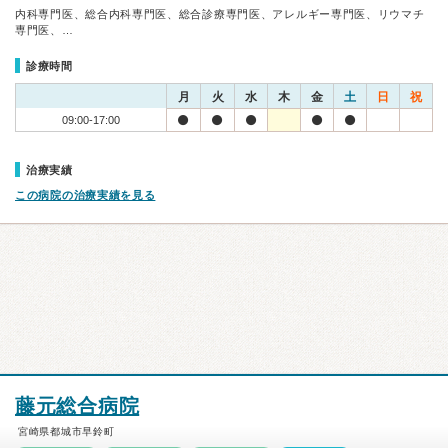
内科専門医、総合内科専門医、総合診療専門医、アレルギー専門医、リウマチ
専門医、…
診療時間
月
火
水
木
金
土
日
祝
09:00-17:00
治療実績
この病院の治療実績を見る
藤元総合病院
宮崎県都城市早鈴町