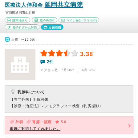
延岡共立病院
医療法人伸和会
宮崎県延岡市山月町
駐車場あり
電子決済可
マイナ受付
(スマホ可)
電子処方せん対応
女医在籍
土曜（〜12:00）
3.38
2件
アクセス数 7月:
357
| 6月:
336
乳腺科について
【専門外来】
乳腺外来
【診療・治療法】
マンモグラフィー検査（乳房撮影）
外科
胃痛・腹痛
5.0
迅速に対応してくれました。