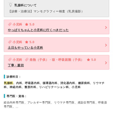
乳腺科について
【診療・治療法】
マンモグラフィー検査（乳房撮影）
小児科
5.0
やっぱりちゃんと小児科に行くべきだった
小児科
5.0
土日もやっている小児科
小児科
発熱（子供）・咳・呼吸困難（子供）
5.0
丁寧・親切
診療科目：
乳腺科
、内科、呼吸器内科、循環器内科、消化器内科、糖尿病科、リウマチ
科、神経内科、整形外科、リハビリテーション科、小児科
専門医・資格：
総合内科専門医、アレルギー専門医、リウマチ専門医、感染症専門医、呼吸器
専門医、…