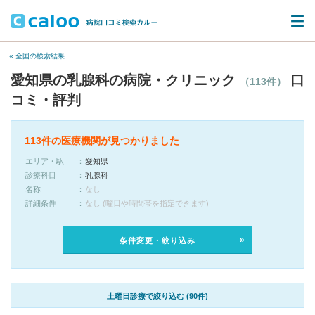
« 全国の検索結果
愛知県の乳腺科の病院・クリニック
口
（113件）
コミ・評判
113件の医療機関が見つかりました
エリア・駅
愛知県
診療科目
乳腺科
名称
なし
詳細条件
なし (曜日や時間帯を指定できます)
条件変更・絞り込み
土曜日診療で絞り込む (90件)