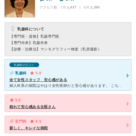
アクセス数 7月:
1,437
| 6月:
1,396
乳腺科について
【専門医・資格】
乳腺専門医
【専門外来】
乳腺外来
【診療・治療法】
マンモグラフィー検査（乳房撮影）
乳腺科の口コミ
乳腺科
5.0
全て女性スタッフ 安心感がある
婦人科系の病院はやはり女性医師だと安心感があります。 こちらは医師、看護師、技師、受付と、スタッフ全員が女性なので男性医師だと検査しにくい症状などでも、気軽に行けます。 胸の痛みと血便があった
5.0
頼れて安心感ある女医さん
肛門科
4.5
新しく、キレイな病院