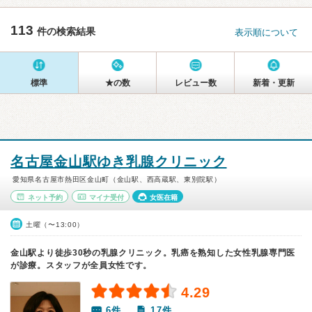
113
件の検索結果
表示順について
標準
★の数
レビュー数
新着・更新
名古屋金山駅ゆき乳腺クリニック
愛知県名古屋市熱田区金山町（金山駅、西高蔵駅、東別院駅）
ネット予約
マイナ受付
女医在籍
土曜（〜13:00）
金山駅より徒歩30秒の乳腺クリニック。乳癌を熟知した女性乳腺専門医
が診療。スタッフが全員女性です。
4.29
6件
17件