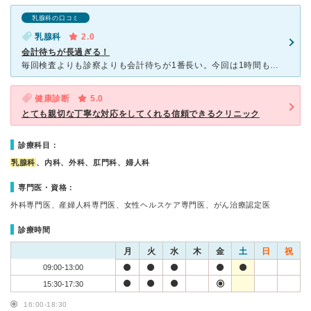
乳腺科の口コミ
乳腺科
2.0
会計待ちが長過ぎる！
毎回検査よりも診察よりも会計待ちが1番長い。今回は1時間も待たされ、こちらから声かけると、先生がカルテ回すの忘れてたと。それに気づかないのはなぜ？おしゃべりしてるのに会計遅いのはなぜ？ これからもお
健康診断
5.0
とても親切な丁寧な対応をしてくれる信頼できるクリニック
診療科目：
乳腺科
、内科、外科、肛門科、婦人科
専門医・資格：
外科専門医、産婦人科専門医、女性ヘルスケア専門医、がん治療認定医
診療時間
月
火
水
木
金
土
日
祝
09:00-13:00
15:30-17:30
16:00-18:30