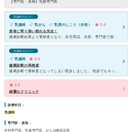
【専門医・資格】
乳腺専門医
乳腺科の口コミ
乳腺科
乳がん
乳房のしこり（女性）
5.0
患者に寄り添い頼れる先生！
健康診断結果より要検査となり、自宅周辺、女医、専門医で探し、こちらで検査をして頂きました。 先生・技師の方はじめ全て女性スタッフ、皆さん優しく気さくな感じです。 大病院での術後方針相談に再通院。
乳腺科の口コミ
乳腺科
5.0
健康診断の再検査
健康診断で要検査となってしまい受診しました。 初診でもネットからすぐに予約が取れました。 駐車場は広く、病院は綺麗でした。 マンモは看護師さん（？）、エコーは女性の先生がモニターを見ながら分
5.0
綺麗なクリニック
診療科目：
乳腺科
専門医・資格：
外科専門医、乳腺専門医、がん治療認定医