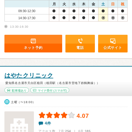
月
火
水
木
金
土
日
祝
09:30-12:30
14:30-17:30
13:30-16:30
ネット予約
電話
公式サイト
はやたクリニック
愛知県名古屋市天白区植田（植田駅（名古屋市営地下鉄鶴舞線））
駐車場あり
マイナ受付
(スマホ可)
土曜（〜18:00）
4.07
4件
アクセス数 7月:
254
| 6月:
185