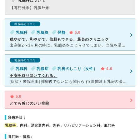
乳腺科について
【専門外来】
乳腺外来
乳腺科の口コミ
乳腺科
乳腺炎
発熱
5.0
穏やかで、和やかで、信頼もできる、最良のクリニック
出産後2〜3ヶ月の時に、乳腺炎をこじらせてしまい、当院を受診しました。 初診時の患部の状況ですが、乳房が硬く腫れた上、一部分が赤黒く変色しておりました。それまでに既に他院で受診し、そこで投薬治療
乳腺科の口コミ
乳腺科
乳腺症
乳房のしこり（女性）
4.0
不安を取り除いてくれる。
[症状・来院理由] 排卵後でないにも関わらず3週間以上乳房の張りが続いていて、 痛みも感じ始めたので病院を探そうと思いました。 母親に聞いてみたところ、こちらの先生が中村日赤に専門が乳腺科でいら
5.0
とても感じのいい病院
診療科目：
乳腺科
、内科、消化器内科、外科、リハビリテーション科、肛門科
専門医・資格：