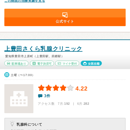
この病院の治療実績を見る
公式サイト
上豊田さくら乳腺クリニック
愛知県豊田市上原町（上豊田駅、四郷駅）
駐車場あり
電子決済可
マイナ受付
女医在籍
土曜（〜17:00）
4.22
3件
アクセス数 7月:
192
| 6月:
282
乳腺科について