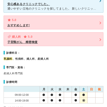
安心感あるクリニックでした。
通いやすい立地のクリニックを探してました。 新しいクリニックで設備的にも安心度が高いので、こちらでお世話になりました。 スタッフ皆さんのご対応も大変親切で安心できました。 そして、相談しやすい雰
5.0
おすすめします!
婦人科
5.0
子宮頸がん 精密検査
診療科目：
乳腺科
、性病科、婦人科、産婦人科
専門医・資格：
産婦人科専門医
診療時間
月
火
水
木
金
土
日
祝
09:00-12:00
14:00-19:00