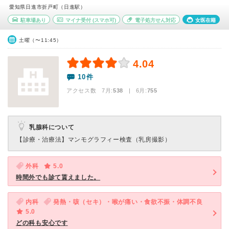
愛知県日進市折戸町（日進駅）
駐車場あり
マイナ受付
(スマホ可)
電子処方せん対応
女医在籍
土曜（〜11:45）
4.04
10件
アクセス数 7月:
538
| 6月:
755
乳腺科について
【診療・治療法】
マンモグラフィー検査（乳房撮影）
外科
5.0
時間外でも診て貰えました。
内科
発熱・咳（セキ）・喉が痛い・食欲不振・体調不良
5.0
どの科も安心です