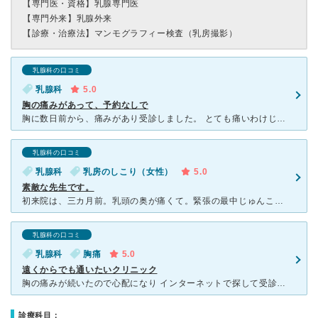
【専門医・資格】
乳腺専門医
【専門外来】
乳腺外来
【診療・治療法】
マンモグラフィー検査（乳房撮影）
乳腺科の口コミ
乳腺科
5.0
胸の痛みがあって、予約なしで
胸に数日前から、痛みがあり受診しました。 とても痛いわけじゃないし、チクチク痛むくらいだし、 でも乳がんだったら。と思うとネット検索が止まらずでした。 病院を受診すると、受付の方も優しく
乳腺科の口コミ
乳腺科
乳房のしこり（女性）
5.0
素敵な先生です。
初来院は、三カ月前。乳頭の奥が痛くて。緊張の最中じゅんこ先生の所にお邪魔しました。 受付の方も優しく。看護師の方も優しくて。敷居が高かったですが不安は取れました。症状から、マンモとエコーをする事に。
乳腺科の口コミ
乳腺科
胸痛
5.0
遠くからでも通いたいクリニック
胸の痛みが続いたので心配になり インターネットで探して受診しました。 クリニックは新しいので、きれいですし、予約制なので待ち時間も短いです。 また、看護士さん、技師さん、先生、受付の方皆さん
診療科目：