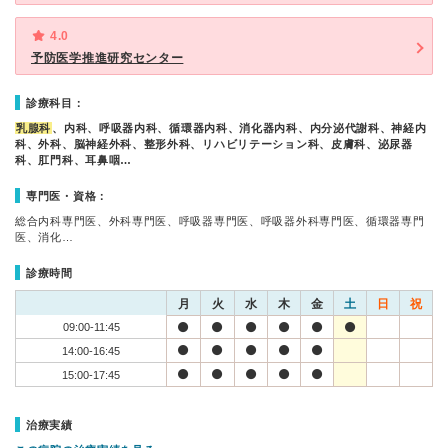
4.0
予防医学推進研究センター
診療科目：
乳腺科
、内科、呼吸器内科、循環器内科、消化器内科、内分泌代謝科、神経内
科、外科、脳神経外科、整形外科、リハビリテーション科、皮膚科、泌尿器
科、肛門科、耳鼻咽…
専門医・資格：
総合内科専門医、外科専門医、呼吸器専門医、呼吸器外科専門医、循環器専門
医、消化…
診療時間
月
火
水
木
金
土
日
祝
09:00-11:45
14:00-16:45
15:00-17:45
治療実績