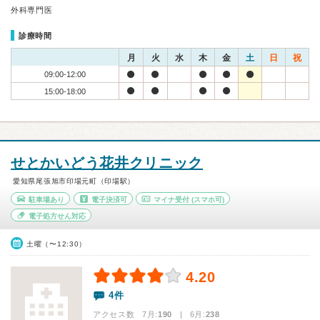
外科専門医
診療時間
月
火
水
木
金
土
日
祝
09:00-12:00
15:00-18:00
せとかいどう花井クリニック
愛知県尾張旭市印場元町（印場駅）
駐車場あり
電子決済可
マイナ受付
(スマホ可)
電子処方せん対応
土曜（〜12:30）
4.20
4件
アクセス数 7月:
190
| 6月:
238