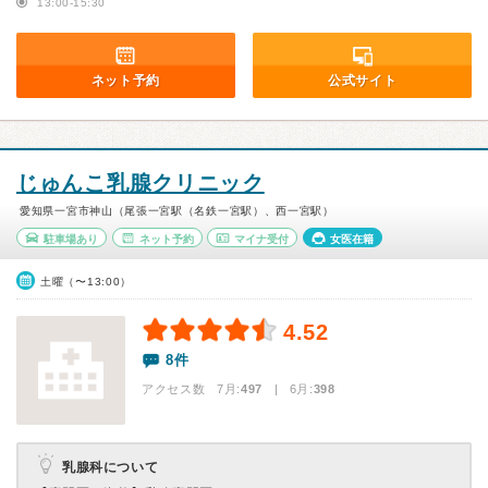
13:00-15:30
ネット予約
公式サイト
じゅんこ乳腺クリニック
愛知県一宮市神山（尾張一宮駅（名鉄一宮駅）、西一宮駅）
駐車場あり
ネット予約
マイナ受付
女医在籍
土曜（〜13:00）
4.52
8件
アクセス数 7月:
497
| 6月:
398
乳腺科について