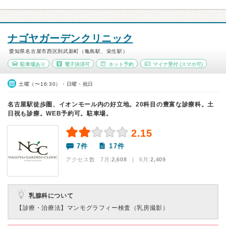
ナゴヤガーデンクリニック
愛知県名古屋市西区則武新町（亀島駅、栄生駅）
駐車場あり
電子決済可
ネット予約
マイナ受付
(スマホ可)
土曜（〜16:30）・日曜・祝日
名古屋駅徒歩圏、イオンモール内の好立地。20科目の豊富な診療科。土
日祝も診療。WEB予約可。駐車場。
2.15
7件
17件
アクセス数 7月:
2,608
| 6月:
2,409
乳腺科について
【診療・治療法】
マンモグラフィー検査（乳房撮影）