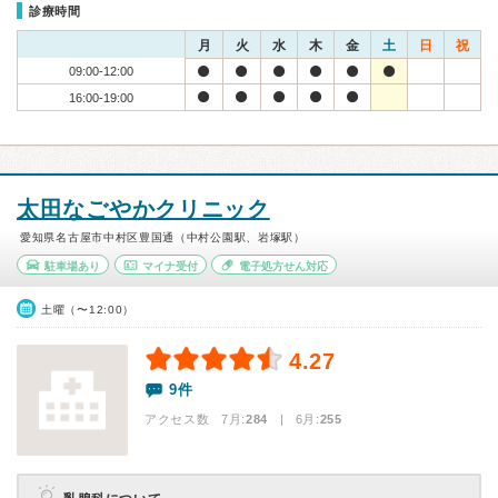
診療時間
月
火
水
木
金
土
日
祝
09:00-12:00
16:00-19:00
太田なごやかクリニック
愛知県名古屋市中村区豊国通（中村公園駅、岩塚駅）
駐車場あり
マイナ受付
電子処方せん対応
土曜（〜12:00）
4.27
9件
アクセス数 7月:
284
| 6月:
255