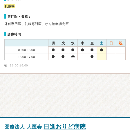
乳腺科
専門医・資格：
外科専門医、乳腺専門医、がん治療認定医
診療時間
月
火
水
木
金
土
日
祝
09:00-13:00
15:00-17:00
16:00-19:00
日進おりど病院
医療法人 大医会