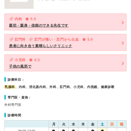
内科
5.0
親切・親身・信頼のできる先生です
肛門科
肛門が痛い・肛門から出血
5.0
患者に向き合う素晴らしいクリニック
小児科
4.5
子供の風邪で
診療科目：
乳腺科
、内科、消化器内科、外科、肛門科、小児科、内視鏡、健康診断
専門医・資格：
外科専門医
診療時間
月
火
水
木
金
土
日
祝