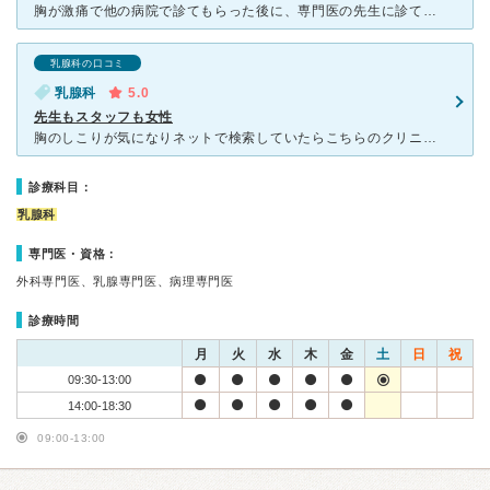
胸が激痛で他の病院で診てもらった後に、専門医の先生に診てもらいたくて当日予約でしたが受け入れてくれました。 名古屋駅の地下からすぐ行けるので便利です。 女性しかいないので安心で、検査着に着替える部
乳腺科の口コミ
乳腺科
5.0
先生もスタッフも女性
胸のしこりが気になりネットで検索していたらこちらのクリニックを見つけたので受診しました。 クリニックはオフィスビル街にある為どのビルか少し迷いました。 院内は落ち着いた感じです、マンモグラフィも撮
診療科目：
乳腺科
専門医・資格：
外科専門医、乳腺専門医、病理専門医
診療時間
月
火
水
木
金
土
日
祝
09:30-13:00
14:00-18:30
09:00-13:00