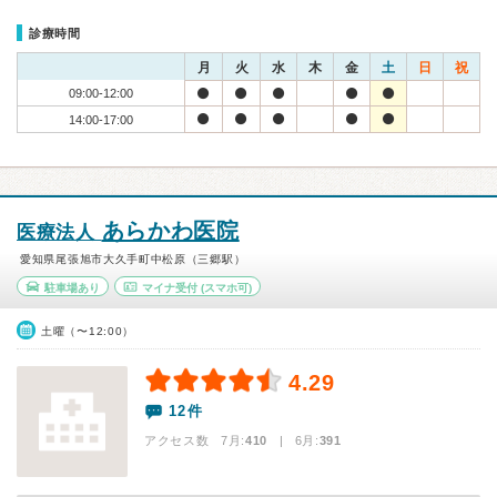
診療時間
月
火
水
木
金
土
日
祝
09:00-12:00
14:00-17:00
あらかわ医院
医療法人
愛知県尾張旭市大久手町中松原（三郷駅）
駐車場あり
マイナ受付
(スマホ可)
土曜（〜12:00）
4.29
12件
アクセス数 7月:
410
| 6月:
391