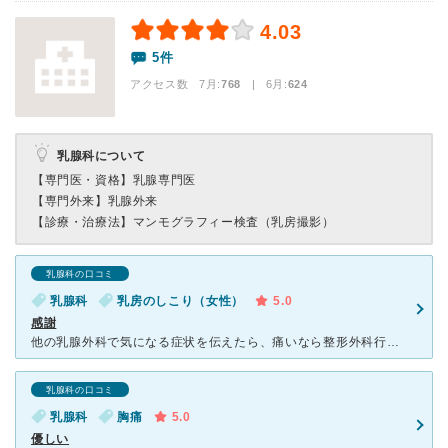
4.03
5件
アクセス数 7月:
768
| 6月:
624
乳腺科について
【専門医・資格】
乳腺専門医
【専門外来】
乳腺外来
【診療・治療法】
マンモグラフィー検査（乳房撮影）
乳腺科の口コミ
乳腺科
乳房のしこり（女性）
5.0
感謝
他の乳腺外科で気になる症状を伝えたら、痛いなら整形外科行けば？って冷たく帰されました、それでも気になってこちらの病院にかかったら、マンモとエコーをやって更に詳しい検査を今日できる？と言われやってもらっ
乳腺科の口コミ
乳腺科
胸痛
5.0
優しい