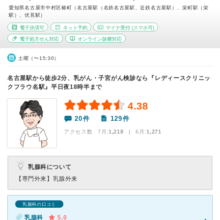
愛知県名古屋市中村区椿町（名古屋駅（名鉄名古屋駅、近鉄名古屋駅）、栄町駅（栄
駅）、伏見駅）
電子決済可
ネット予約
マイナ受付
(スマホ可)
電子処方せん対応
オンライン診療対応
土曜（〜15:30）
名古屋駅から徒歩2分、乳がん・子宮がん検診なら『レディースクリニッ
クフラウ名駅』平日夜18時半まで
4.38
20件
129件
アクセス数 7月:
1,218
| 6月:
1,271
乳腺科について
【専門外来】
乳腺外来
乳腺科の口コミ
乳腺科
5.0