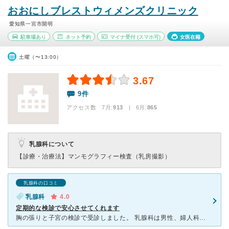
おおにしブレストウィメンズクリニック
愛知県一宮市開明
駐車場あり
ネット予約
マイナ受付
(スマホ可)
女医在籍
土曜（〜13:00）
3.67
9件
アクセス数 7月:
913
| 6月:
865
乳腺科について
【診療・治療法】
マンモグラフィー検査（乳房撮影）
乳腺科の口コミ
乳腺科
4.0
定期的な検診で安心させてくれます
胸の張りと子宮の検診で受診しました。 乳腺科は男性、婦人科は女性の医師でした。 エコーの検査やマンモグラフィの検査技師さんは女性の方でした。検査の結果を聞くのは男性の先生ですが、お話しするだけなの