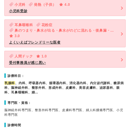
小児科
発熱（子供）
4.0
小児科受診
耳鼻咽喉科
花粉症
鼻のつまり・鼻水が出る・鼻水がのどに流れる・後鼻漏・くしゃみ
3.0
よくいえばフレンドリーな医者
人間ドック
1.0
受付事務員が感じ悪い
診療科目：
乳腺科
、内科、呼吸器内科、循環器内科、消化器内科、内分泌代謝科、糖尿病
科、脳神経外科、整形外科、形成外科、皮膚科、美容皮膚科、泌尿器科、眼
科、耳鼻咽喉科、婦…
専門医・資格：
脳神経外科専門医、整形外科専門医、皮膚科専門医、婦人科腫瘍専門医、小児
科専門医
診療時間