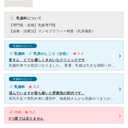
乳腺科について
【専門医・資格】
乳腺専門医
【診療・治療法】
マンモグラフィー検査（乳房撮影）
乳腺科の口コミ
乳腺科
乳房のしこり（女性）
5.0
皆さん とても優しくきれいなクリニックです
乳腺外来でお世話になりました。 普通、乳腺は大きな病院へ行くか、 クリニックでも予約を取らないと診てもらえないことが多く 私も悩みましたが、 診察時間内でエコー・マンモグラフィーと 乳ガン検
乳腺科の口コミ
乳腺科
4.0
混んでいますが落ち着いた雰囲気の院内です。
母乳不足で母乳外来に通院中、助産師さんから乳腺のつまりかシコリか判断つかないとのことで、乳がんを疑い受診。市の検診も行なっているため、希望日時の予約を取るのが難しいです。私の場合、たまたまキャンセル空
内科
5.0
5つ星では足りません