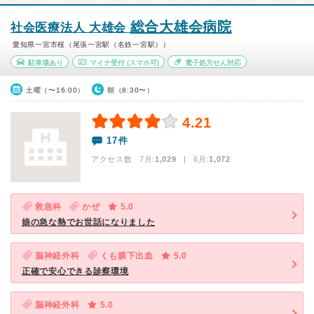
総合大雄会病院
社会医療法人 大雄会
愛知県一宮市桜（尾張一宮駅（名鉄一宮駅））
駐車場あり
マイナ受付
(スマホ可)
電子処方せん対応
土曜（〜16:00）
朝（8:30〜）
4.21
17件
アクセス数 7月:
1,029
| 6月:
1,072
救急科
かぜ
5.0
娘の急な熱でお世話になりました
脳神経外科
くも膜下出血
5.0
正確で安心できる診察環境
脳神経外科
5.0