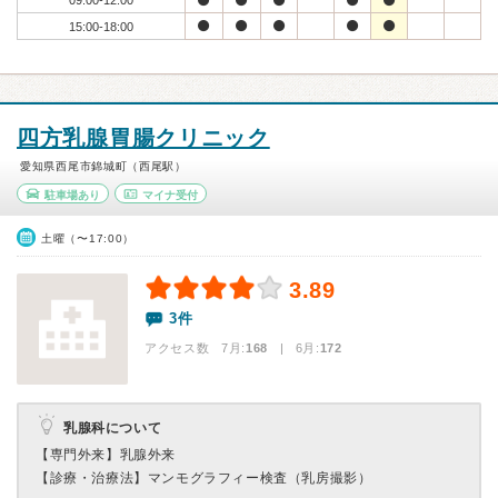
09:00-12:00
15:00-18:00
四方乳腺胃腸クリニック
愛知県西尾市錦城町（西尾駅）
駐車場あり
マイナ受付
土曜（〜17:00）
3.89
3件
アクセス数 7月:
168
| 6月:
172
乳腺科について
【専門外来】
乳腺外来
【診療・治療法】
マンモグラフィー検査（乳房撮影）