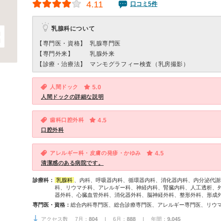
4.11
口コミ5件
乳腺科について
【専門医・資格】
乳腺専門医
【専門外来】
乳腺外来
【診療・治療法】
マンモグラフィー検査（乳房撮影）
人間ドック
5.0
人間ドックの詳細な説明
歯科口腔外科
4.5
口腔外科
アレルギー科・皮膚の発疹・かゆみ
4.5
清潔感のある病院です。
診療科：
乳腺科
、内科、呼吸器内科、循環器内科、消化器内科、内分泌代謝
科、リウマチ科、アレルギー科、神経内科、腎臓内科、人工透析、
器外科、心臓血管外科、消化器外科、脳神経外科、整形外科、形成
専門医・資格：
アクセス数 7月：
804
| 6月：
888
| 年間：
9,045