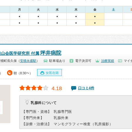
月
火
水
木
金
土
●
●
●
●
●
●
●
●
●
●
坪井病院
山会医学研究所 付属
安積町長久保（
安積永盛駅
）
駐車場あり
電子決済可
治療実績
マイ
女医在籍
0）
朝（8:30〜）
4.18
口コミ4件
乳腺科について
【専門医・資格】
乳腺専門医
【専門外来】
乳腺外来
【診療・治療法】
マンモグラフィー検査（乳房撮影）