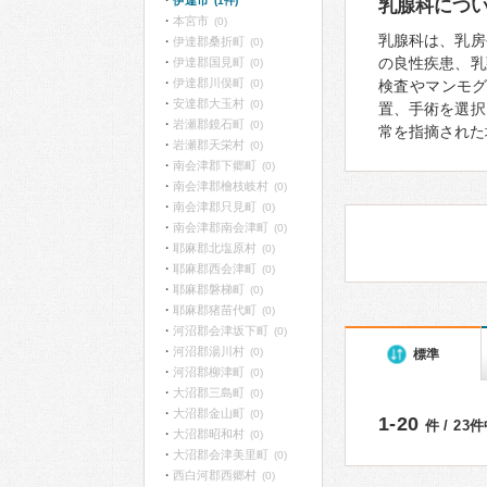
伊達市
(1件)
乳腺科につ
本宮市
(0)
乳腺科は、乳房
伊達郡桑折町
(0)
の良性疾患、乳
伊達郡国見町
(0)
伊達郡川俣町
(0)
検査やマンモ
安達郡大玉村
(0)
置、手術を選択
岩瀬郡鏡石町
(0)
常を指摘された
岩瀬郡天栄村
(0)
南会津郡下郷町
(0)
南会津郡檜枝岐村
(0)
南会津郡只見町
(0)
南会津郡南会津町
(0)
耶麻郡北塩原村
(0)
耶麻郡西会津町
(0)
耶麻郡磐梯町
(0)
耶麻郡猪苗代町
(0)
河沼郡会津坂下町
(0)
河沼郡湯川村
(0)
標準
河沼郡柳津町
(0)
大沼郡三島町
(0)
大沼郡金山町
(0)
1-20
件 / 23
大沼郡昭和村
(0)
大沼郡会津美里町
(0)
西白河郡西郷村
(0)