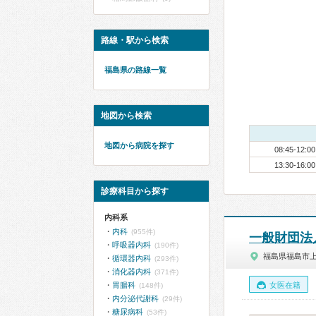
路線・駅から検索
福島県の路線一覧
地図から検索
地図から病院を探す
08:45-12:00
13:30-16:00
診療科目から探す
内科系
内科
(955件)
一般財団法
呼吸器内科
(190件)
福島県福島市
循環器内科
(293件)
消化器内科
(371件)
胃腸科
女医在籍
(148件)
内分泌代謝科
(29件)
糖尿病科
(53件)