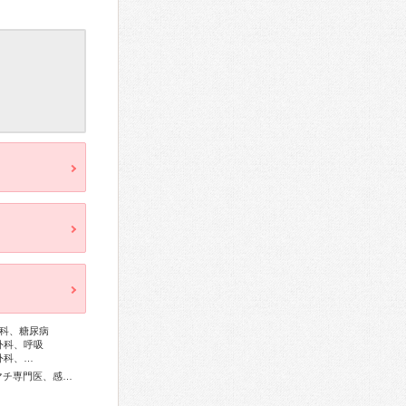
科、糖尿病
外科、呼吸
外科、…
総合内科専門医、総合診療専門医、アレルギー専門医、リウマチ専門医、感染症専門医、外科専門医、糖尿病専門医、内分泌代謝科専門医、甲状腺専門医、呼吸器専門医、呼吸器外科専門医、気管支鏡専門医、循環器専門医、消化器病専門医、消化器外科専門医、消化器内視鏡専門医、泌尿器科専門医、腎臓専門医、透析専門医、脳血管内治療専門医、神経内科専門医、脳神経外科専門医、頭痛専門医、てんかん専門医、整形外科専門医、リハビリテーション科専門医、脊椎脊髄外科専門医、眼科専門医、耳鼻咽喉科専門医、めまい相談医、産婦人科専門医、乳腺専門医、周産期(新生児)専門医、小児科専門医、認知症専門医、精神科専門医、麻酔科専門医、細胞診専門医、病理専門医、口腔外科専門医、放射線科専門医、臨床遺伝専門医、がん治療認定医