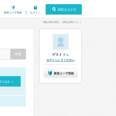
病院をさがす
新規ユーザ登録
ログイン
182,230
病院・
264,124
口コミ
ゲスト
さん
ログインしてください
新規ユーザ登録
絞り込み »