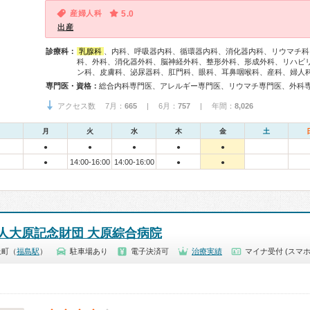
産婦人科
5.0
出産
診療科：
乳腺科
、内科、呼吸器内科、循環器内科、消化器内科、リウマチ科
科、外科、消化器外科、脳神経外科、整形外科、形成外科、リハビ
ン科、皮膚科、泌尿器科、肛門科、眼科、耳鼻咽喉科、産科、婦人
専門医・資格：
アクセス数 7月：
665
| 6月：
757
| 年間：
8,026
月
火
水
木
金
土
●
●
●
●
●
14:00-16:00
14:00-16:00
●
●
●
人大原記念財団 大原綜合病院
上町（
福島駅
）
駐車場あり
電子決済可
治療実績
マイナ受付 (スマホ