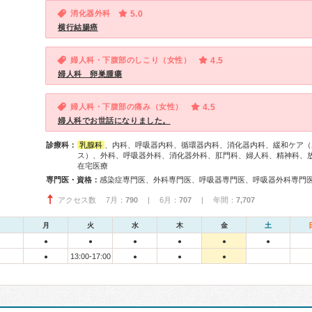
消化器外科
5.0
横行結腸癌
婦人科・下腹部のしこり（女性）
4.5
婦人科 卵巣腫瘍
婦人科・下腹部の痛み（女性）
4.5
婦人科でお世話になりました。
診療科：
乳腺科
、内科、呼吸器内科、循環器内科、消化器内科、緩和ケア（
ス）、外科、呼吸器外科、消化器外科、肛門科、婦人科、精神科、
在宅医療
専門医・資格：
アクセス数 7月：
790
| 6月：
707
| 年間：
7,707
月
火
水
木
金
土
●
●
●
●
●
●
13:00-17:00
●
●
●
●