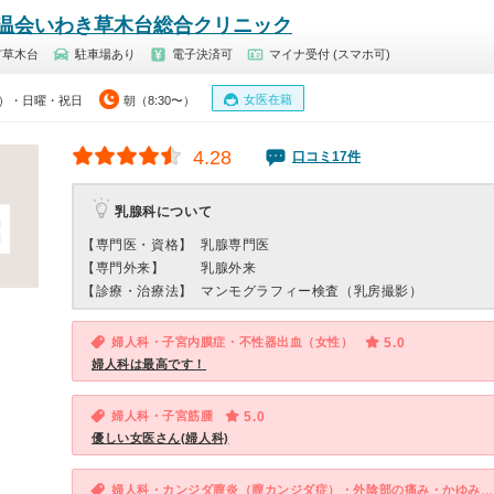
温会いわき草木台総合クリニック
市草木台
駐車場あり
電子決済可
マイナ受付 (スマホ可)
女医在籍
00）・日曜・祝日
朝（8:30〜）
4.28
口コミ17件
乳腺科について
【専門医・資格】
乳腺専門医
【専門外来】
乳腺外来
【診療・治療法】
マンモグラフィー検査（乳房撮影）
婦人科・子宮内膜症・不性器出血（女性）
5.0
婦人科は最高です！
婦人科・子宮筋腫
5.0
優しい女医さん(婦人科)
婦人科・カンジダ膣炎（膣カンジダ症）・外陰部の痛み・かゆみ（女性）