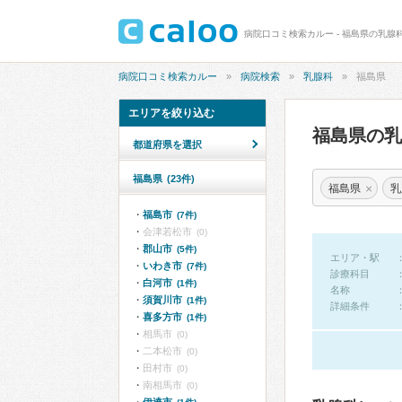
病院口コミ検索カルー - 福島県の乳腺
病院口コミ検索カルー
病院検索
乳腺科
福島県
エリアを絞り込む
福島県の
都道府県を選択
福島県
(23件)
×
福島県
乳
福島市
(7件)
会津若松市
(0)
郡山市
(5件)
エリア・駅
いわき市
(7件)
診療科目
白河市
(1件)
名称
須賀川市
(1件)
詳細条件
喜多方市
(1件)
相馬市
(0)
二本松市
(0)
田村市
(0)
南相馬市
(0)