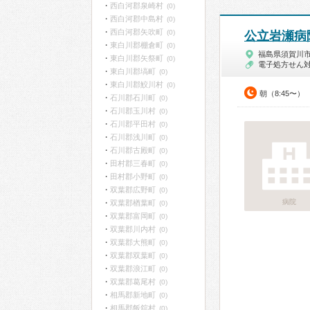
西白河郡泉崎村
(0)
西白河郡中島村
(0)
西白河郡矢吹町
(0)
公立岩瀬病
東白川郡棚倉町
(0)
福島県須賀川
東白川郡矢祭町
(0)
電子処方せん
東白川郡塙町
(0)
東白川郡鮫川村
(0)
朝（8:45〜）
石川郡石川町
(0)
石川郡玉川村
(0)
石川郡平田村
(0)
石川郡浅川町
(0)
石川郡古殿町
(0)
田村郡三春町
(0)
田村郡小野町
(0)
双葉郡広野町
(0)
病院
双葉郡楢葉町
(0)
双葉郡富岡町
(0)
双葉郡川内村
(0)
双葉郡大熊町
(0)
双葉郡双葉町
(0)
双葉郡浪江町
(0)
双葉郡葛尾村
(0)
相馬郡新地町
(0)
相馬郡飯舘村
(0)