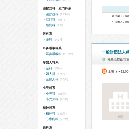
泌尿器科・肛門科系
泌尿器科
(113件)
09:00-12:00
肛門科
(76件)
13:00-17:00
性病科
(4件)
眼科系
眼科
(142件)
耳鼻咽喉科系
一般財団法人慈
耳鼻咽喉科
(107件)
福島県郡山市
産婦人科系
産科
(15件)
土曜（〜12:0
婦人科
(67件)
産婦人科
(66件)
小児科系
小児科
(365件)
小児外科
(16件)
精神科系
精神科
(135件)
病院
心療内科
(96件)
歯科系