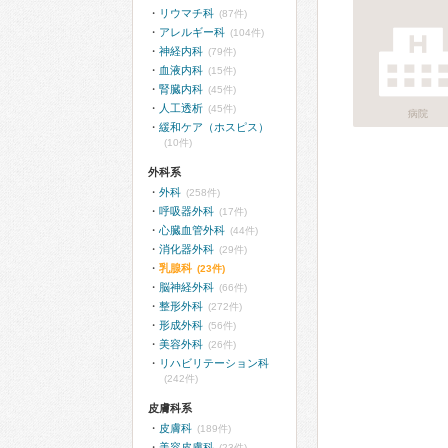
リウマチ科
(87件)
アレルギー科
(104件)
神経内科
(79件)
血液内科
(15件)
腎臓内科
(45件)
人工透析
(45件)
病院
緩和ケア（ホスピス）
(10件)
外科系
外科
(258件)
呼吸器外科
(17件)
心臓血管外科
(44件)
消化器外科
(29件)
乳腺科
(23件)
脳神経外科
(66件)
整形外科
(272件)
形成外科
(56件)
美容外科
(26件)
リハビリテーション科
(242件)
皮膚科系
皮膚科
(189件)
美容皮膚科
(23件)