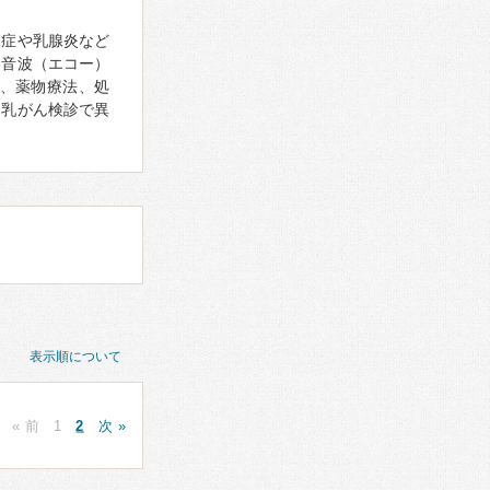
腺症や乳腺炎など
超音波（エコー）
、薬物療法、処
、乳がん検診で異
表示順について
« 前
1
2
次 »