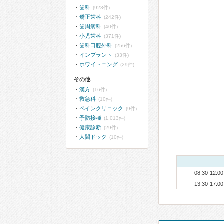
歯科
(923件)
矯正歯科
(242件)
歯周病科
(40件)
小児歯科
(371件)
歯科口腔外科
(256件)
インプラント
(33件)
ホワイトニング
(29件)
その他
漢方
(16件)
救急科
(10件)
ペインクリニック
(9件)
予防接種
(1,013件)
健康診断
(29件)
人間ドック
(10件)
08:30-12:00
13:30-17:00