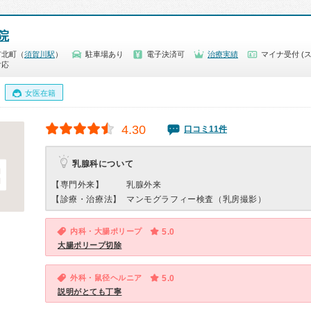
院
市北町（
須賀川駅
）
駐車場あり
電子決済可
治療実績
マイナ受付 (
対応
女医在籍
4.30
口コミ11件
乳腺科について
【専門外来】
乳腺外来
【診療・治療法】
マンモグラフィー検査（乳房撮影）
内科・大腸ポリープ
5.0
大腸ポリープ切除
外科・鼠径ヘルニア
5.0
説明がとても丁寧