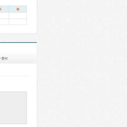
日
祝
ナ受付