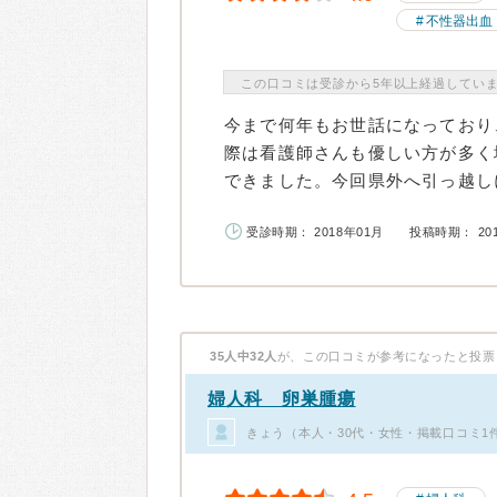
不性器出血
この口コミは受診から5年以上経過してい
今まで何年もお世話になっており
際は看護師さんも優しい方が多く
できました。今回県外へ引っ越しに
受診時期： 2018年01月
投稿時期： 20
35人中32人
が、この口コミが参考になったと投票
婦人科 卵巣腫瘍
きょう（本人・30代・女性・掲載口コミ1