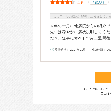
4.5
婦人科
この口コミは受診から5年以上経過してい
今年の一月に他病院からの紹介で
先生は穏やかに病状説明してくだ
だき、無事にオペもすみ二週間後に
受診時期： 2017年01月
投稿時期： 20
あなたの口コミが
口コミ