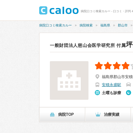
病院口コミ検索カルー - 口コミ・評判 4
病院口コミ検索カルー
病院検索
福島県
郡山市
坪
一般財団法人慈山会医学研究所 付属
福島県郡山市安積
安積永盛駅
土曜も診療
病院TOP
治療実績