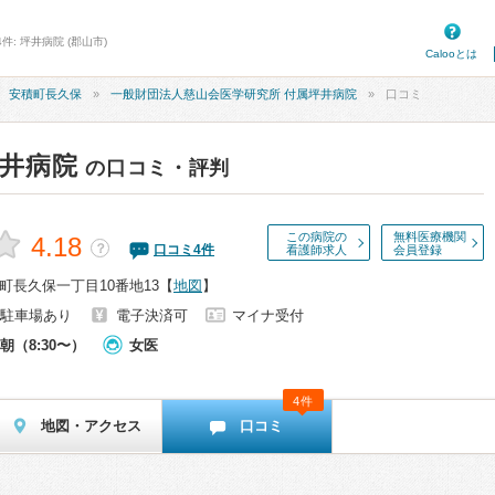
件: 坪井病院 (郡山市)
Calooとは
安積町長久保
一般財団法人慈山会医学研究所 付属坪井病院
口コミ
井病院
の口コミ・評判
この病院の
無料医療機関
4.18
？
口コミ
4
件
看護師求人
会員登録
町長久保一丁目10番地13
【
地図
】
駐車場あり
電子決済可
マイナ受付
朝（8:30〜）
女医
4件
地図・アクセス
口コミ