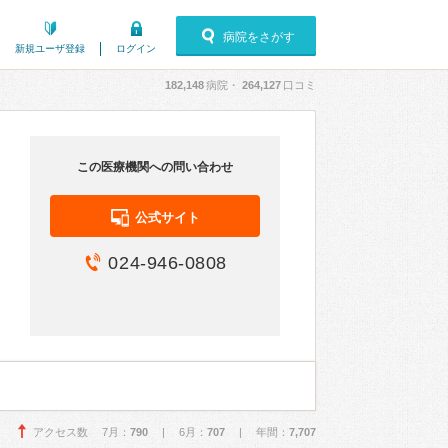
病院をさがす
新規ユーザ登録
ログイン
182,148
病院・
264,127
口コミ
この医療機関への問い合わせ
公式サイト
024-946-0808
アクセス数 7月：
790
| 6月：
707
| 年間：
7,707