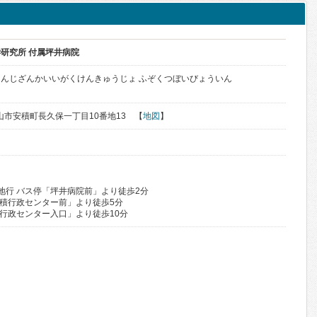
研究所 付属坪井病院
んじざんかいいがくけんきゅうじょ ふぞくつぼいびょういん
県郡山市安積町長久保一丁目10番地13 【
地図
】
地行 バス停「坪井病院前」より徒歩2分
安積行政センター前」より徒歩5分
積行政センター入口」より徒歩10分