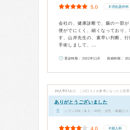
5.0
消化器外科
会社の、健康診断で、腸の一部が
便がでにくく、細くなっており、
す、山岸先生の、素早い判断、行
手術しまして、...
受診時期： 2022年11月
投稿時期： 20
20人中17人
が、この口コミが参考になったと投票
ありがとうございました
シラン298（本人・40代・女性・掲載口コ
4.0
婦人科