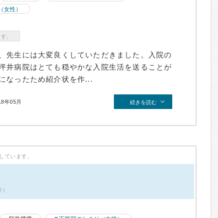
（女性）
ます。
、先生には大変良くしていただきました。入院の
坪井病院はとても穏やかな入院生活を送ることが
なったため紹介状を作...
18年05月
続きを読む
しています。
件）