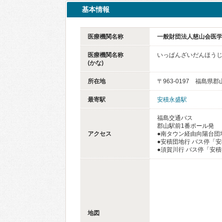
基本情報
医療機関名称
一般財団法人慈山会医学
医療機関名称
いっぱんざいだんほうじ
(かな)
所在地
〒963-0197 福島
最寄駅
安積永盛駅
福島交通バス
郡山駅前1番ポール発
アクセス
●南タウン経由向陽台団
●安積団地行 バス停「
●須賀川行 バス停「安
地図