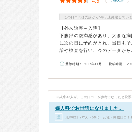
4.5
婦人科
この口コミは受診から5年以上経過してい
【外来診察～入院】
下腹部の腹満感があり、大きな病
に次の日に予約がとれ、当日もそ
診や検査を行い、今のデータから..
受診時期： 2017年11月
投稿時期： 20
35人中32人
が、この口コミが参考になったと投票
婦人科でお世話になりました。
地球621（本人・50代・女性・掲載口コミ