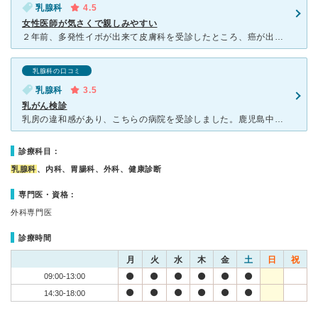
乳腺科
4.5
女性医師が気さくで親しみやすい
２年前、多発性イボが出来て皮膚科を受診したところ、癌が出来ている可能性があるから全身の検査をしてきなさいと助言されました。 内科、外科、脳外科・・・と巡ったのですが、どこでも異常なし。 最後に赴い
乳腺科の口コミ
乳腺科
3.5
乳がん検診
乳房の違和感があり、こちらの病院を受診しました。鹿児島中央駅の近くにあり、電車やバス通りにあるため公共交通機関を利用しての受診にはとても便利な場所です。診察は乳房のエコーとマンモグラフィをしました。午
診療科目：
乳腺科
、内科、胃腸科、外科、健康診断
専門医・資格：
外科専門医
診療時間
月
火
水
木
金
土
日
祝
09:00-13:00
14:30-18:00