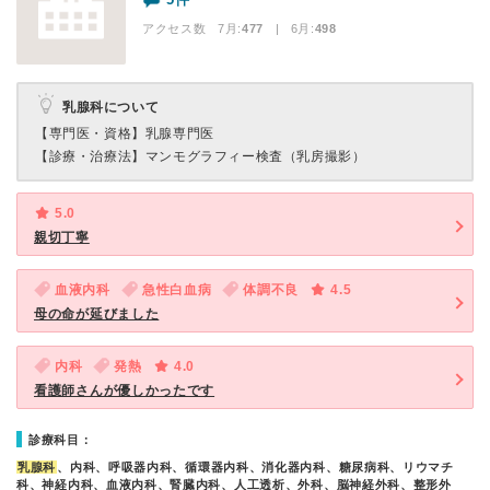
アクセス数 7月:
477
| 6月:
498
乳腺科について
【専門医・資格】
乳腺専門医
【診療・治療法】
マンモグラフィー検査（乳房撮影）
5.0
親切丁寧
血液内科
急性白血病
体調不良
4.5
母の命が延びました
内科
発熱
4.0
看護師さんが優しかったです
診療科目：
乳腺科
、内科、呼吸器内科、循環器内科、消化器内科、糖尿病科、リウマチ
科、神経内科、血液内科、腎臓内科、人工透析、外科、脳神経外科、整形外