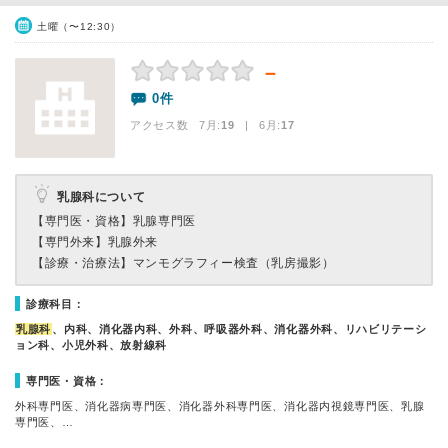
土曜（〜12:30）
－
0件
アクセス数 7月:
19
| 6月:
17
乳腺科について
【専門医・資格】
乳腺専門医
【専門外来】
乳腺外来
【診療・治療法】
マンモグラフィー検査（乳房撮影）
診療科目：
乳腺科
、内科、消化器内科、外科、呼吸器外科、消化器外科、リハビリテーシ
ョン科、小児外科、放射線科
専門医・資格：
外科専門医、消化器病専門医、消化器外科専門医、消化器内視鏡専門医、乳腺
専門医、…