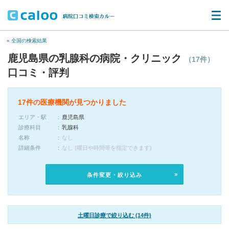
« 全国の検索結果
鹿児島県の乳腺科の病院・クリニック
（17件）
口コミ・評判
17件の医療機関が見つかりました
エリア・駅
鹿児島県
診療科目
乳腺科
名称
なし
詳細条件
なし (曜日や時間帯を指定できます)
条件変更・絞り込み
土曜日診療で絞り込む (14件)