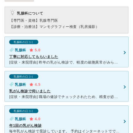
乳腺科について
【専門医・資格】
乳腺専門医
【診療・治療法】
マンモグラフィー検査（乳房撮影）
乳腺科の口コミ
乳腺科
5.0
丁寧に対応してもらいました
[症状・来院理由] 昨年の乳がん検診で、軽度の細胞異常がみられたので、半年後に検査を受けることにしました。 上記の検診は別の病院でしたが、この病院を親戚から紹介され、よさそうな印象を受けたので、受
乳腺科の口コミ
乳腺科
4.5
乳がん検診で伺いました
[症状・来院理由] 職場の健診でチェックされたため、精査が必要とのことで伺いました。 [医師の診断・治療法] 触診、レントゲン、甲状腺のエコーもしてもらいました。乳がんではないでしょうとの診断で
乳腺科の口コミ
乳腺科
4.0
年1回の乳がん検診
毎年乳がん検診で受診しています。 予約はインターネットでできますが、早めにしないと直前は空きが全くない状態です。受診の１ヶ月前の月始めにされるのをおすすめします。 予約なしでも受診できますが、かな