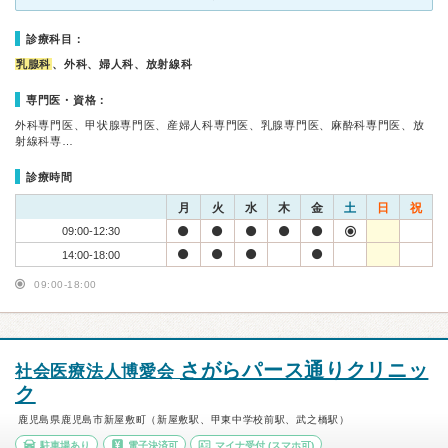
診療科目：
乳腺科
、外科、婦人科、放射線科
専門医・資格：
外科専門医、甲状腺専門医、産婦人科専門医、乳腺専門医、麻酔科専門医、放
射線科専…
診療時間
月
火
水
木
金
土
日
祝
09:00-12:30
14:00-18:00
09:00-18:00
さがらパース通りクリニッ
社会医療法人博愛会
ク
鹿児島県鹿児島市新屋敷町（新屋敷駅、甲東中学校前駅、武之橋駅）
駐車場あり
電子決済可
マイナ受付
(スマホ可)