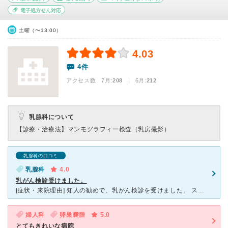
電子処方せん対応
土曜（〜13:00）
4.03
4件
アクセス数 7月:
208
| 6月:
212
乳腺科について
【診療・治療法】
マンモグラフィー検査（乳房撮影）
乳腺科の口コミ
乳腺科
4.0
乳がん検診受けました。
[症状・来院理由] 知人の勧めで、乳がん検診を受けました。 スタッフが全員女性で、問診からレントゲン、マンモグラフィーを撮るまですべて緊張せず受けられました。 住んでいる近くには女性のための女性
婦人科
卵巣嚢腫
5.0
とてもきれいな病院