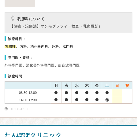
乳腺科について
【診療・治療法】
マンモグラフィー検査（乳房撮影）
診療科目：
乳腺科
、内科、消化器内科、外科、肛門科
専門医・資格：
外科専門医、消化器外科専門医、超音波専門医
診療時間
月
火
水
木
金
土
日
祝
08:30-12:00
14:00-17:30
13:30-15:00
たんぽぽクリニック