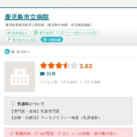
鹿児島市立病院
鹿児島県鹿児島市上荒田町（鹿児島中央駅、市立病院前駅）
駐車場あり
電子決済可
マイナ受付
(スマホ可)
電子処方せん対応
女医在籍
朝（8:30〜）
3.63
31件
アクセス数 7月:
1,623
| 6月:
1,846
乳腺科について
【専門医・資格】
乳腺専門医
【診療・治療法】
マンモグラフィー検査（乳房撮影）
腎臓内科
IgA腎症
おしっこの回数・尿の量が多い