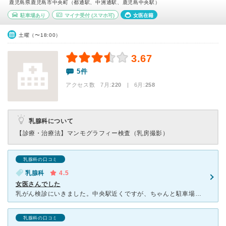
鹿児島県鹿児島市中央町（都通駅、中洲通駅、鹿児島中央駅）
駐車場あり
マイナ受付
(スマホ可)
女医在籍
土曜（〜18:00）
3.67
5件
アクセス数 7月:
220
| 6月:
258
乳腺科について
【診療・治療法】
マンモグラフィー検査（乳房撮影）
乳腺科の口コミ
乳腺科
4.5
女医さんでした
乳がん検診にいきました。中央駅近くですが、ちゃんと駐車場があり、ありがたかったです。標示があるのでわかりやすく、迷わず到着しました。 すごく緊張していましたが、女の先生がとても優しくて、心配ないよと
乳腺科の口コミ