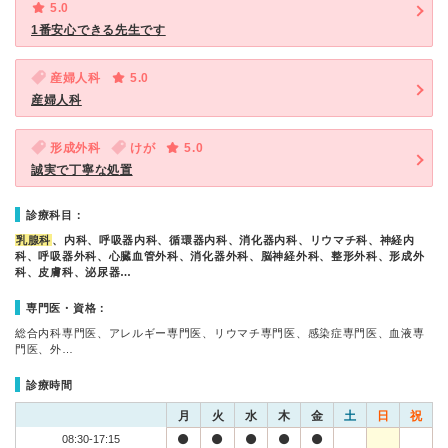
5.0
1番安心できる先生です
産婦人科
5.0
産婦人科
形成外科
けが
5.0
誠実で丁寧な処置
診療科目：
乳腺科
、内科、呼吸器内科、循環器内科、消化器内科、リウマチ科、神経内
科、呼吸器外科、心臓血管外科、消化器外科、脳神経外科、整形外科、形成外
科、皮膚科、泌尿器…
専門医・資格：
総合内科専門医、アレルギー専門医、リウマチ専門医、感染症専門医、血液専
門医、外…
診療時間
月
火
水
木
金
土
日
祝
08:30-17:15