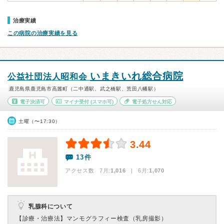
治療実績
この病院の治療実績を見る
いまきいれ総合病院
公益社団法人昭和会
鹿児島県鹿児島市高麗町（二中通駅、武之橋駅、荒田八幡駅）
電子決済可
マイナ受付
(スマホ可)
電子処方せん対応
土曜（〜17:30）
3.44
13件
アクセス数 7月:
1,016
| 6月:
1,070
乳腺科について
【診療・治療法】
マンモグラフィー検査（乳房撮影）