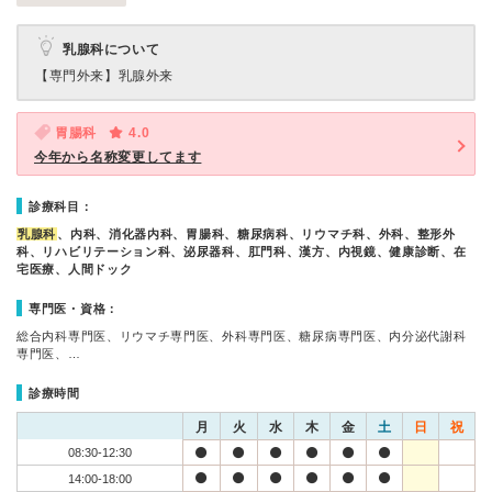
乳腺科について
【専門外来】
乳腺外来
胃腸科
4.0
今年から名称変更してます
診療科目：
乳腺科
、内科、消化器内科、胃腸科、糖尿病科、リウマチ科、外科、整形外
科、リハビリテーション科、泌尿器科、肛門科、漢方、内視鏡、健康診断、在
宅医療、人間ドック
専門医・資格：
総合内科専門医、リウマチ専門医、外科専門医、糖尿病専門医、内分泌代謝科
専門医、…
診療時間
月
火
水
木
金
土
日
祝
08:30-12:30
14:00-18:00