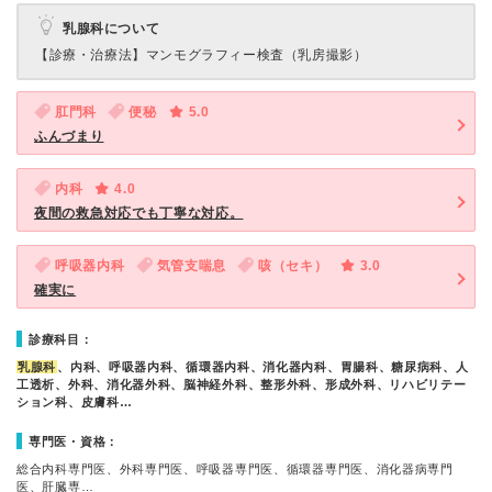
乳腺科について
【診療・治療法】
マンモグラフィー検査（乳房撮影）
肛門科
便秘
5.0
ふんづまり
内科
4.0
夜間の救急対応でも丁寧な対応。
呼吸器内科
気管支喘息
咳（セキ）
3.0
確実に
診療科目：
乳腺科
、内科、呼吸器内科、循環器内科、消化器内科、胃腸科、糖尿病科、人
工透析、外科、消化器外科、脳神経外科、整形外科、形成外科、リハビリテー
ション科、皮膚科…
専門医・資格：
総合内科専門医、外科専門医、呼吸器専門医、循環器専門医、消化器病専門
医、肝臓専…