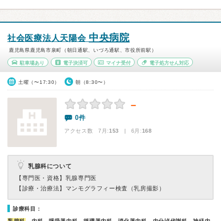
中央病院
社会医療法人天陽会
鹿児島県鹿児島市泉町（朝日通駅、いづろ通駅、市役所前駅）
駐車場あり
電子決済可
マイナ受付
電子処方せん対応
土曜（〜17:30）
朝（8:30〜）
－
0件
アクセス数 7月:
153
| 6月:
168
乳腺科について
【専門医・資格】
乳腺専門医
【診療・治療法】
マンモグラフィー検査（乳房撮影）
診療科目：