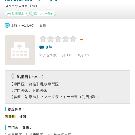
鹿児島県鹿屋市川西町
駐車場あり
マイナ受付
土曜（〜18:00）・日曜
－
0件
アクセス数 7月:
12
| 6月:
19
乳腺科について
【専門医・資格】
乳腺専門医
【専門外来】
乳腺外来
【診療・治療法】
マンモグラフィー検査（乳房撮影）
診療科目：
乳腺科
、外科
専門医・資格：