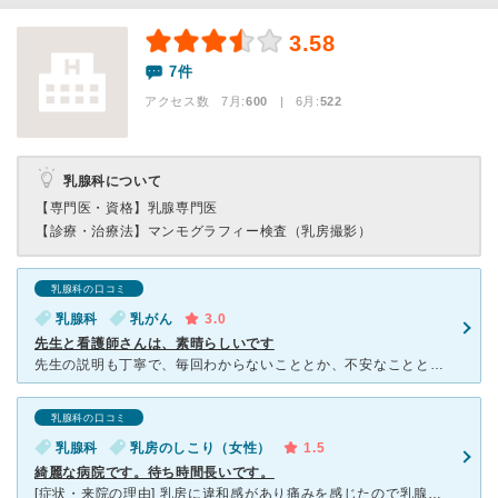
3.58
7件
アクセス数 7月:
600
| 6月:
522
乳腺科について
【専門医・資格】
乳腺専門医
【診療・治療法】
マンモグラフィー検査（乳房撮影）
乳腺科の口コミ
乳腺科
乳がん
3.0
先生と看護師さんは、素晴らしいです
先生の説明も丁寧で、毎回わからないこととか、不安なこととか、お忙しいのにも関わらず優しく接してくださいます。どの先生でも同じように親切です。看護師さんも大変なのに症状が緩和されるように先生に聞いて下さ
乳腺科の口コミ
乳腺科
乳房のしこり（女性）
1.5
綺麗な病院です。待ち時間長いです。
[症状・来院の理由] 乳房に違和感があり痛みを感じたので乳腺科に来院しました。 [医師の診断・治療法] マンモグラフィー、エコー、触診をしてもらいました。 どれも何も異常見当たらず。１か月