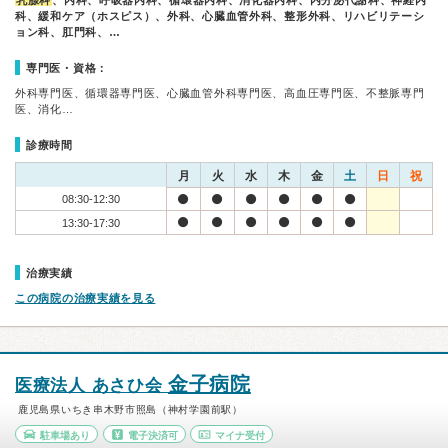
乳腺科
、内科、呼吸器内科、循環器内科、消化器内科、内分泌代謝科、神経内
科、緩和ケア（ホスピス）、外科、心臓血管外科、整形外科、リハビリテーシ
ョン科、肛門科、…
専門医・資格：
外科専門医、循環器専門医、心臓血管外科専門医、高血圧専門医、不整脈専門
医、消化…
診療時間
月
火
水
木
金
土
日
祝
08:30-12:30
13:30-17:30
治療実績
この病院の治療実績を見る
金子病院
医療法人 あさひ会
鹿児島県いちき串木野市照島（神村学園前駅）
駐車場あり
電子決済可
マイナ受付