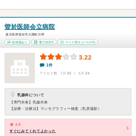
曽於医師会立病院
鹿児島県曽於市大隅町月野
駐車場あり
電子決済可
マイナ受付
(スマホ可)
3.22
1件
アクセス数 7月:
42
| 6月:
24
乳腺科について
【専門外来】
乳腺外来
【診療・治療法】
マンモグラフィー検査（乳房撮影）
4.0
すぐにみてくれてよかった