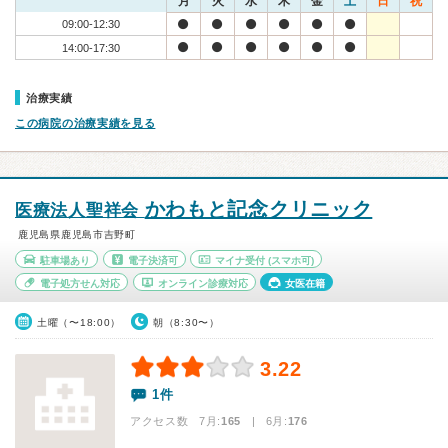
月
火
水
木
金
土
日
祝
09:00-12:30
14:00-17:30
治療実績
この病院の治療実績を見る
かわもと記念クリニック
医療法人聖祥会
鹿児島県鹿児島市吉野町
駐車場あり
電子決済可
マイナ受付
(スマホ可)
電子処方せん対応
オンライン診療対応
女医在籍
土曜（〜18:00）
朝（8:30〜）
3.22
1件
アクセス数 7月:
165
| 6月:
176