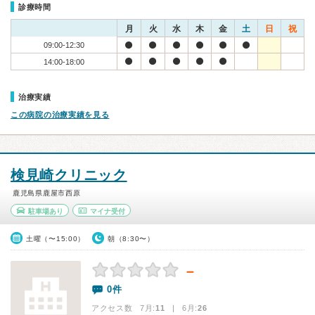
診療時間
月
火
水
木
金
土
日
祝
09:00-12:30
14:00-18:00
治療実績
この病院の治療実績を見る
検見崎クリニック
鹿児島県鹿屋市西原
駐車場あり
マイナ受付
土曜（〜15:00）
朝（8:30〜）
－
0件
アクセス数 7月:
11
| 6月:
26