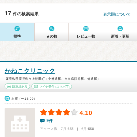
17
件の検索結果
表示順について
標準
★の数
レビュー数
新着・更新
かねこクリニック
鹿児島県鹿児島市上荒田町（中洲通駅、市立病院前駅、都通駅）
駐車場あり
マイナ受付
(スマホ可)
土曜（〜18:00）
4.10
9件
アクセス数 7月:
655
| 6月:
558