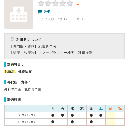
－
0件
アクセス数 7月:
17
| 6月:
9
乳腺科について
【専門医・資格】
乳腺専門医
【診療・治療法】
マンモグラフィー検査（乳房撮影）
診療科目：
乳腺科
、健康診断
専門医・資格：
外科専門医、乳腺専門医
診療時間
月
火
水
木
金
土
日
祝
08:30-12:30
13:30-17:00