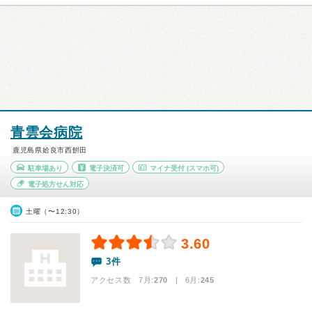
青雲会病院
鹿児島県姶良市西餠田
駐車場あり
電子決済可
マイナ受付
(スマホ可)
電子処方せん対応
土曜（〜12:30）
3.60
3件
アクセス数 7月:
270
| 6月:
245