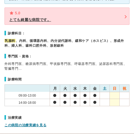
5.0
とても綺麗な病院です。
診療科目：
乳腺科
、内科、循環器内科、内分泌代謝科、緩和ケア（ホスピス）、形成外
科、婦人科、歯科口腔外科、放射線科
専門医・資格：
外科専門医、糖尿病専門医、甲状腺専門医、呼吸器専門医、泌尿器科専門医、
腎臓専門…
診療時間
月
火
水
木
金
土
日
祝
09:00-13:00
14:00-18:00
治療実績
この病院の治療実績を見る