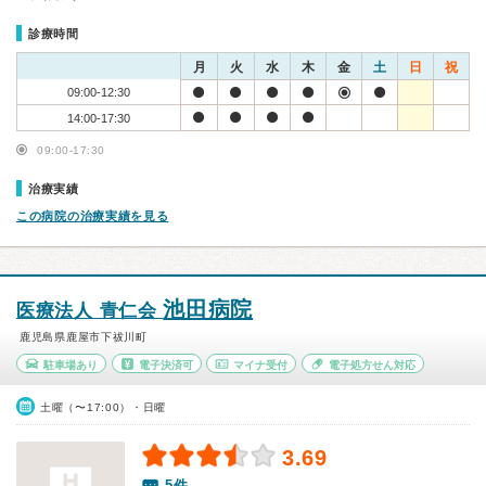
診療時間
月
火
水
木
金
土
日
祝
09:00-12:30
14:00-17:30
09:00-17:30
治療実績
この病院の治療実績を見る
池田病院
医療法人 青仁会
鹿児島県鹿屋市下祓川町
駐車場あり
電子決済可
マイナ受付
電子処方せん対応
土曜（〜17:00）・日曜
3.69
5件