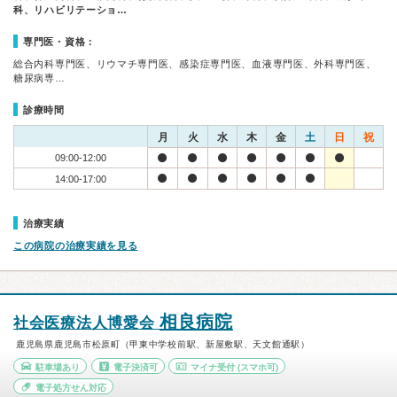
科、リハビリテーショ…
専門医・資格：
総合内科専門医、リウマチ専門医、感染症専門医、血液専門医、外科専門医、
糖尿病専…
診療時間
月
火
水
木
金
土
日
祝
09:00-12:00
14:00-17:00
治療実績
この病院の治療実績を見る
相良病院
社会医療法人博愛会
鹿児島県鹿児島市松原町（甲東中学校前駅、新屋敷駅、天文館通駅）
駐車場あり
電子決済可
マイナ受付
(スマホ可)
電子処方せん対応