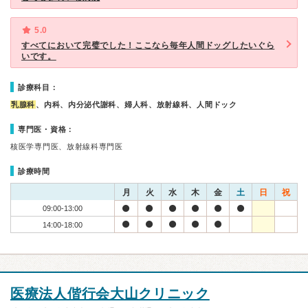
5.0
すべてにおいて完璧でした！ここなら毎年人間ドッグしたいぐら
いです。
診療科目：
乳腺科
、内科、内分泌代謝科、婦人科、放射線科、人間ドック
専門医・資格：
核医学専門医、放射線科専門医
診療時間
月
火
水
木
金
土
日
祝
09:00-13:00
14:00-18:00
医療法人偕行会大山クリニック