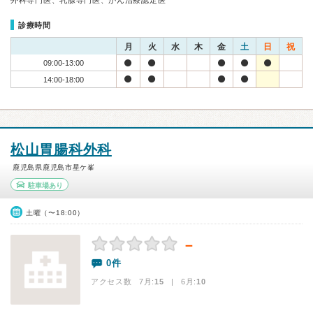
外科専門医、乳腺専門医、がん治療認定医
診療時間
月
火
水
木
金
土
日
祝
09:00-13:00
14:00-18:00
松山胃腸科外科
鹿児島県鹿児島市星ケ峯
駐車場あり
土曜（〜18:00）
－
0件
アクセス数 7月:
15
| 6月:
10